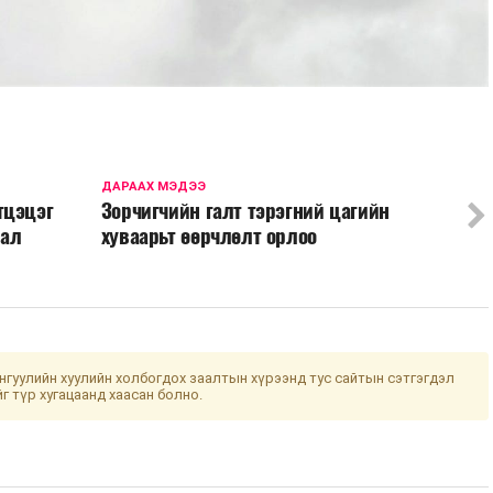
ДАРААХ МЭДЭЭ
тцэцэг
Зорчигчийн галт тэрэгний цагийн
лал
хуваарьт өөрчлөлт орлоо
гуулийн хуулийн холбогдох заалтын хүрээнд тус сайтын сэтгэгдэл
йг түр хугацаанд хаасан болно.