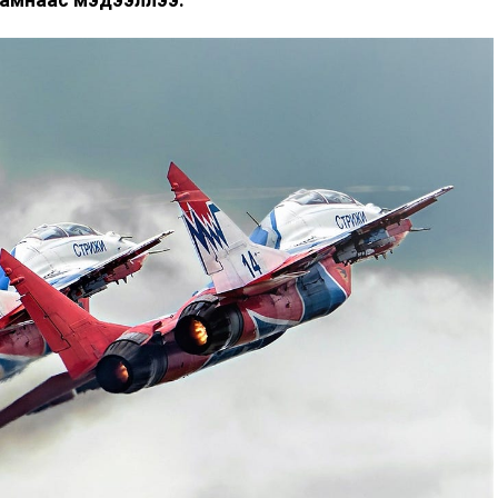
яамнаас мэдээллээ.