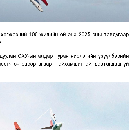
 хөгжсөний 100 жилийн ой энэ 2025 оны тавдугаар
а.
дуулан ОХУ-ын алдарт уран нислэгийн үзүүлбэрийн
нөөгч онгоцоор агаарт гайхамшигтай, давтагдашгүй