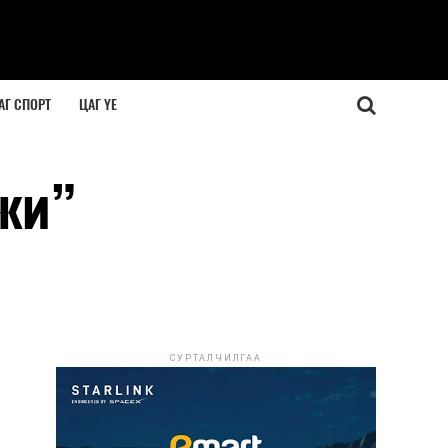
АГ СПОРТ
ЦАГ ҮЕ
жи”
СУРТАЛЧИЛГАА