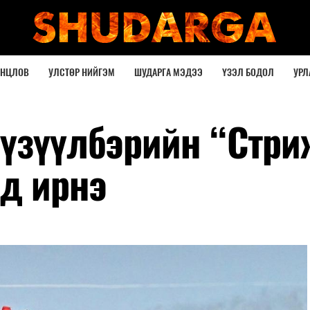
ОНЦЛОВ
УЛСТӨР НИЙГЭМ
ШУДАРГА МЭДЭЭ
ҮЗЭЛ БОДОЛ
УРЛ
 үзүүлбэрийн “Стри
ад ирнэ