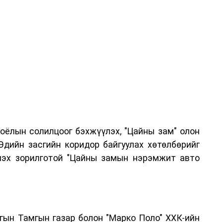
соёлын солилцоог бэхжүүлэх, "Цайны зам" олон
Эдийн засгийн коридор байгуулах хөтөлбөрийг
лэх зорилготой "Цайны замын нэрэмжит авто
ргын Тамгын газар болон "Марко Поло" ХХК-ийн