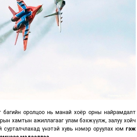
йг багийн оролцоо нь манай хоёр орны найрамдалт
арын хамтын ажиллагааг улам бэхжүүлж, залуу хойч
ий сурталчлахад үнэтэй хувь нэмэр оруулах юм
гэж