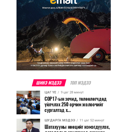
ШИНЭ МЭДЭЭ
ТОП МЭДЭЭ
ЦАГ ҮЕ
9 цаг 28 минут
COP17-ын зочид, төлөөлөгчдөд
үйлчлэх 250 орчим жолоочийг
сургалтад х...
ШУДАРГА МЭДЭЭ
11 цаг 52 минут
Шатахууны нөөцийг нэмэгдүүлэх,