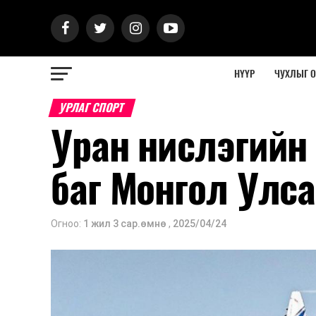
НҮҮР
ЧУХЛЫГ 
УРЛАГ СПОРТ
Уран нислэгийн
баг Монгол Улс
Огноо:
1 жил 3 сар.өмнө
,
2025/04/24