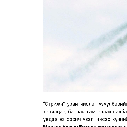
“Стрижи” уран нислэг үзүүлбэри
харилцаа, батлан хамгаалах салб
үедээ эх оронч үзэл, нисэх хүчн