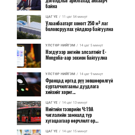
доголдлыг арилгахад анхаарч
байна
ЦАГ ҮЕ
11 цаг 54 минут
Улаанбаатарт хоногт 250 м³ лаг
боловсруулах үйлдвэр байгуулна
УЛСТӨР НИЙГЭМ
14 цаг 5 минут
Нэгдүгээр ангийн элсэлтийг E-
Mongolia-аар зохион байгуулна
УЛСТӨР НИЙГЭМ
14 цаг 9 минут
Францад иргэд рүү зөвшөөрөлгүй
сурталчилгааны дуудлага
хийхийг хориг...
ЦАГ ҮЕ
14 цаг 13 минут
Нийтийн тээврийн Ч:19А
чиглэлийн замналд түр
хугацаагаар өөрчлөлт ор...
ЦАГ ҮЕ
14 цаг 15 минут