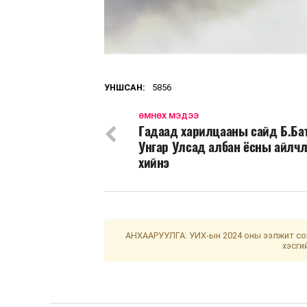
УНШСАН:
5856
ӨМНӨХ МЭДЭЭ
Гадаад харилцааны сайд Б.Ба
Унгар Улсад албан ёсны айлч
хийнэ
АНХААРУУЛГА: УИХ-ын 2024 оны ээлжит сон
хэсги