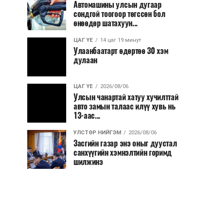
Автомашины улсын дугаар
сондгой тоогоор төгссөн бол
өнөөдөр шатахуун...
ЦАГ ҮЕ
14 цаг 19 минут
Улаанбаатарт өдөртөө 30 хэм
дулаан
ЦАГ ҮЕ
2026/08/06
Улсын чанартай хатуу хучилттай
авто замын талаас илүү хувь нь
13-аас...
УЛСТӨР НИЙГЭМ
2026/08/06
Засгийн газар энэ оныг дуустал
санхүүгийн хэмнэлтийн горимд
шилжинэ