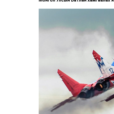
Монгол Улсын Батлан хамгаалах 