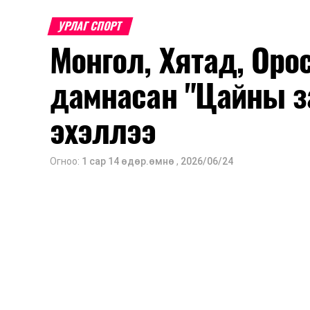
УРЛАГ СПОРТ
Монгол, Хятад, Оро
дамнасан "Цайны з
эхэллээ
Огноо:
1 сар 14 өдөр.өмнө
,
2026/06/24