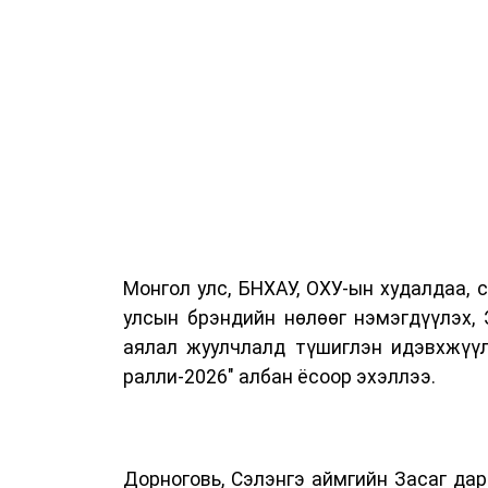
Монгол улс, БНХАУ, ОХУ-ын худалдаа, 
улсын брэндийн нөлөөг нэмэгдүүлэх, 
аялал жуулчлалд түшиглэн идэвхжүү
ралли-2026" албан ёсоор эхэллээ.
Дорноговь, Сэлэнгэ аймгийн Засаг да