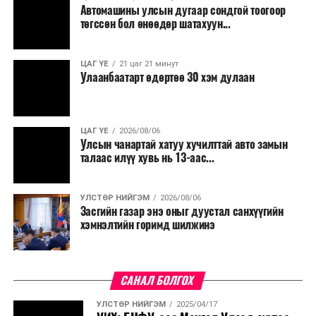
Автомашины улсын дугаар сондгой тоогоор
Мөн бүх шатны төсвийн ерөнхийлөн захирагч нарт
төгссөн бол өнөөдөр шатахуун...
салбар бүрдээ урсгал зардлыг 20 хувиар бууруулах,
нөхөн томилгоо хийхгүй байх, аялал, амралт, зугаалга,
ЦАГ ҮЕ
21 цаг 21 минут
хамт олны урлаг, спортын арга хэмжээг зохион
Улаанбаатарт өдөртөө 30 хэм дулаан
байгуулахгүй байх, төрийн албанд шинэ орон тоо бий
болгохгүй байх, эрчим хүчний хэрэглээг хэмнэх, хурал,
сургалтыг цахим хэлбэрт шилжүүлэх, төрийн албан
ЦАГ ҮЕ
2026/08/06
хаагчдыг зарим өдрүүдэд цахимаар ажиллуулах арга
Улсын чанартай хатуу хучилттай авто замын
хэмжээг үргэлжлүүлэхийг үүрэг болголоо.
талаас илүү хувь нь 13-аас...
Төсвийн сахилга бат сайжирч, эдийн засгийн нөхцөл
УЛСТӨР НИЙГЭМ
2026/08/06
байдал хэвийн болсон тохиолдолд эдгээр
Засгийн газар энэ оныг дуустал санхүүгийн
хязгаарлалтыг үе шаттайгаар сулруулах юм.
хэмнэлтийн горимд шилжинэ
САНАЛ БОЛГОХ
УЛСТӨР НИЙГЭМ
2025/04/17