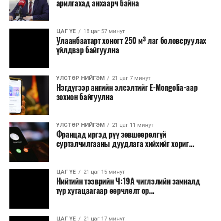
арилгахад анхаарч байна
томилолт, гадаадын зочин хүлээн авах зардал;
Зайлшгүй шаардлагагүй тоног төхөөрөмж,
ЦАГ ҮЕ
18 цаг 57 минут
тавилга, автомашин худалдан авах;
Улаанбаатарт хоногт 250 м³ лаг боловсруулах
үйлдвэр байгуулна
Батлан хамгаалах, хууль зүйн салбараас бусад
сургалт, дадлага;
УЛСТӨР НИЙГЭМ
21 цаг 7 минут
Хуулиар заавал мэдээлэхээс бусад кино,
Нэгдүгээр ангийн элсэлтийг E-Mongolia-аар
контент, хэвлэлийн зардал;
зохион байгуулна
Заавал олгохоос бусад тэтгэмж, урамшуулал.
УЛСТӨР НИЙГЭМ
21 цаг 11 минут
Санхүүгийн хэмнэлтийн горимыг 2026 оны
Францад иргэд рүү зөвшөөрөлгүй
арванхоёрдугаар сарын 31 хүртэл мөрдөнө. Харин
сурталчилгааны дуудлага хийхийг хориг...
эрүүл мэндийн салбар уг хэмнэлтийн горимд
хамрагдахгүй бөгөөд цэцэрлэг, сургуулийн хүүхдийн
ЦАГ ҮЕ
21 цаг 15 минут
эрт илрүүлэг, вакцинжуулалт, томуу, томуу төст
Нийтийн тээврийн Ч:19А чиглэлийн замналд
өвчний эсрэг арга хэмжээ зэрэг зайлшгүй
түр хугацаагаар өөрчлөлт ор...
шаардлагатай ажлууд төлөвлөгөөний дагуу
үргэлжилнэ гэж Ерөнхий сайд Н.Учрал онцоллоо.
ЦАГ ҮЕ
21 цаг 17 минут