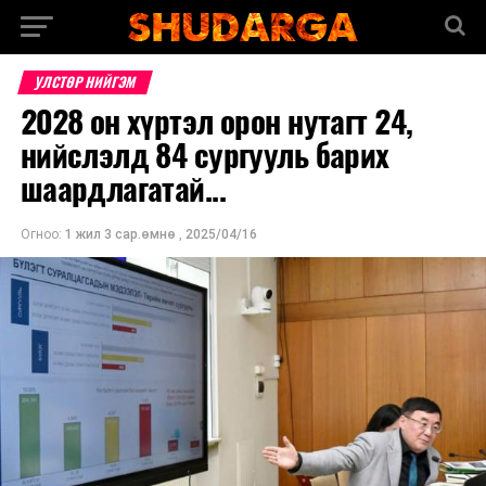
УЛСТӨР НИЙГЭМ
2028 он хүртэл орон нутагт 24,
нийслэлд 84 сургууль барих
шаардлагатай...
Огноо:
1 жил 3 сар.өмнө
,
2025/04/16