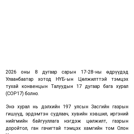
үндэсний инженерүүдийг бэлтгэх тогтолцоог
бүрдүүлэх шаардлагатай хэмээлээ.
Тухайлбал, шилдэг төгсөгчид багш мэргэжил
сонгодог нөхцөлийг бүрдүүлэхийн тулд амьжиргааны
тэтгэлэг олгох, нийгмийн баталгааг хангах, ажиллах
нөхцөлийг сайжруулах нь үр дүнтэй хэмээн
судлаачид үзжээ. Сургалтын хүртээмжийг
сайжруулах, анги дүүргэлтийг 40-өөс доош болгохын
тулд сургуулиуд нэмж барих шаардлагатай гэж
үзжээ. 2028 он хүртэл улсын хэмжээнд нийт 108
2026 оны 8 дугаар сарын 17-28-ны өдрүүдэд
сургууль барих бөгөөд үүний 24 нь орон нутагт, 84 нь
Улаанбаатар хотод НҮБ-ын Цөлжилттэй тэмцэх
Улаанбаатарт барих хэрэгцээ бий юм байна. Үүнд 1.6
тухай конвенцын Талуудын 17 дугаар бага хурал
их наяд төгрөг шаардагдах судалгаа гарчээ. Харин
(COP17) болно.
багшийн хомсдолыг бууруулахын тулд жилд
Энэ хурал нь дэлхийн 197 улсын Засгийн газрын
дунджаар 50 орчим тэрбум төгрөгийн төсвөөр
гишүүд, эрдэмтэн судлаач, хувийн хэвшил, иргэний
Багшийг дэмжих хөтөлбөр хэрэгжүүлж, 2028 он
нийгмийн байгууллага нэгдэж цөлжилт, газрын
хүртэл 2000 багштай боломж бий гэж тооцоолсон
доройтол, ган гачигтай тэмцэх хамгийн том Олон
байна. Үүнд “Шилдэг төгсөгч төрөлх сургуульдаа”