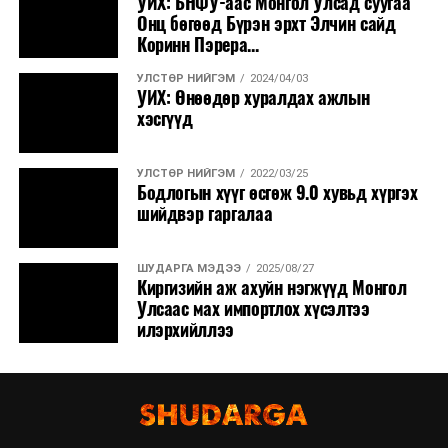
УИХ: БНФУ-аас Монгол Улсад суугаа
Онц бөгөөд Бүрэн эрхт Элчин сайд
Коринн Пэрера...
УЛСТӨР НИЙГЭМ
2024/04/03
УИХ: Өнөөдөр хуралдах ажлын
хэсгүүд
УЛСТӨР НИЙГЭМ
2022/03/25
Бодлогын хүүг өсгөж 9.0 хувьд хүргэх
шийдвэр гаргалаа
ШУДАРГА МЭДЭЭ
2025/08/27
Киргизийн аж ахуйн нэгжүүд Монгол
Улсаас мах импортлох хүсэлтээ
илэрхийллээ