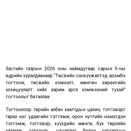
Хуулийг зөрчиж дуудлага хийсэн хувь хүнийг нэг
дуудлага тутамд 75 мянга хүртэлх евро, аж ахуйн
нэгжийг 375 мянга хүртэлх еврогоор торгох
боломжтой. Харин хэрэглэгч өөрөө зөвшөөрсөн,
эсвэл тухайн компанитай өмнө нь гэрээний
харилцаатай бөгөөд шинэ үйлчилгээ санал болгож
буй тохиолдолд хориг үйлчлэхгүй. Иргэд
зөвшөөрөлгүй дуудлагын талаар төрийн цахим
хуудсаар мэдээлэх боломжтой.
Засгийн газрын 2026 оны наймдугаар сарын 5-ны
Шинэ хууль Францын зах зээлд үйлчилдэг гадаадын
өдрийн хуралдаанаар “Төсвийн санхүүжилтэд эрэмбэ
дуудлагын төвүүдэд нөлөөлөхөөр байна. Тухайлбал,
тогтоож, төсвийн хэмнэлт, мөнгөн хөрөнгийн
Мароккогийн дуудлагын төвүүдийн орлогын 80 гаруй
зохицуулалт хийх зарим арга хэмжээний тухай”
хувь Францын зах зээлээс бүрддэг бөгөөд тус улсын
тогтоолыг баталлаа.
40–50 мянган ажлын байр эрсдэлд орж болзошгүйг
Мароккогийн хөдөлмөр эрхлэлтийн сайд мэдэгджээ.
Тогтоолоор төрийн албан хаагчдын цалин, тэтгэвэрт
гарах нэг удаагийн тэтгэмж, орон нутгийн нэмэгдэл
тэтгэмж, тэтгэвэр, хүүхдийн мөнгө, бүх төрлийн
халамж, сургууль, цэцэрлэг болон сургалтын