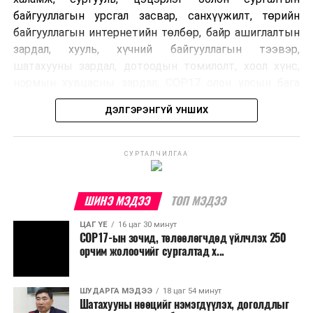
байгууллагын урсгал засвар, санхүүжилт, төрийн
байгууллагын интернетийн төлбөр, байр ашиглалтын
зардал, хууль, хүчний байгууллагын тээвэр,
шатахууны зардал, дотоодын томилолт, хоол хүнс,
нормын хувцасны зардал, COP17 олон улсын бага
хурлын зардал, Засгийн газрын өр, орон нутгийн нөөц
ДЭЛГЭРЭНГҮЙ УНШИХ
хөрөнгийн санхүүжилтийг хэвийн үргэлжлүүлэхээр
шийдвэрлэжээ.
СУРТАЛЧИЛГАА
Харин дараах зардлыг хязгаарлахаар болсон байна.
Үүнд:
ШИНЭ МЭДЭЭ
ТОП МЭДЭЭ
Олон улсын болон Засгийн газрын
ЦАГ ҮЕ
16 цаг 30 минут
шийдвэртэйгээс бусад хурал, зөвлөгөөн, ой,
COP17-ын зочид, төлөөлөгчдөд үйлчлэх 250
тэмдэглэлт өдөр, найр наадам, соёлын арга
орчим жолоочийг сургалтад х...
хэмжээ;
Урьдчилан төлөвлөсөн төрийн өндөр албан
ШУДАРГА МЭДЭЭ
18 цаг 54 минут
Шатахууны нөөцийг нэмэгдүүлэх, доголдлыг
тушаалтны томилолтоос бусад гадаад