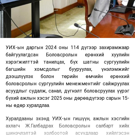
УИХ-ын даргын 2024 оны 114 дүгээр захирамжаар
байгуулагдсан Боловсролын ерөнхий хуулийн
хэрэгжилттэй танилцах, бүх шатны сургуулийн
багшийн хомсдолыг бууруулах, үнэлэмжийг
дээшлүүлэх болон төрийн өмчийн ерөнхий
боловсролын сургуулийн менежментийг сайжруулах
асуудлыг судалж, санал, дүгнэлт боловсруулах үүрэг
бүхий ажлын хэсэг 2025 оны дөрөвдүгээр сарын 15-
ны өдөр хуралдлаа.
Хуралдааны эхэнд УИХ-ын гишүүн, ажлын хэсгийн
ахлагч Ж.Галбадрах Боловсролын салбарт хийх
шинэчлэлтэй холбоотой асуудлаар хийлгэсэн