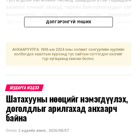
ажиллах хүчнийг авахад төрийн байгууллагуудын үйл
ажиллагааны уялдаа холбоог хангах давхардал
гаргахгүй байх, үйлчилгээг цахимжуулах ажлыг
ДЭЛГЭРЭНГҮЙ УНШИХ
эрчимжүүлэх, аж ахуй нэгж, байгууллагад хүндрэл
чирэгдэлгүй үйлчлэх зэрэг асуудлаар санал
солилцлоо.
АНХААРУУЛГА: УИХ-ын 2024 оны ээлжит сонгуулийн хуулийн
холбогдох заалтын хүрээнд тус сайтын сэтгэгдэл хэсгийг
түр хугацаанд хаасан болно.
УНШСАН:
2039
ДАРААХ МЭДЭЭ
Улаанбаатарт өдөртөө 12 хэм дулаан
ӨМНӨХ МЭДЭЭ
ШУДАРГА МЭДЭЭ
Монгол, Хятадын Парламент хоорондын Байнгын
Шатахууны нөөцийг нэмэгдүүлэх,
уулзалтын механизмын VI уулзалт боллоо
доголдлыг арилгахад анхаарч
байна
Огноо:
2 өдрийн өмнө
,
2026/08/07