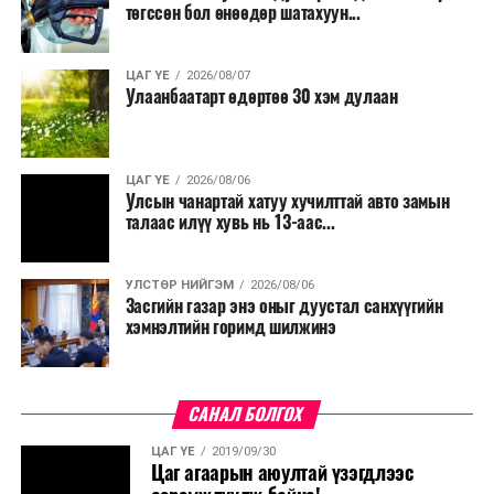
төгссөн бол өнөөдөр шатахуун...
ЦАГ ҮЕ
2026/08/07
Улаанбаатарт өдөртөө 30 хэм дулаан
ЦАГ ҮЕ
2026/08/06
Улсын чанартай хатуу хучилттай авто замын
талаас илүү хувь нь 13-аас...
УЛСТӨР НИЙГЭМ
2026/08/06
Засгийн газар энэ оныг дуустал санхүүгийн
хэмнэлтийн горимд шилжинэ
САНАЛ БОЛГОХ
ЦАГ ҮЕ
2019/09/30
Цаг агаарын аюултай үзэгдлээс