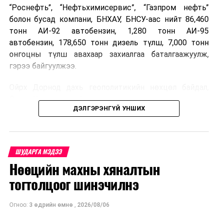
“Роснефть”, “Нефтьхимисервис”, “Газпром нефть”
болон бусад компани, БНХАУ, БНСУ-аас нийт 86,460
тонн АИ-92 автобензин, 1,280 тонн АИ-95
автобензин, 178,650 тонн дизель түлш, 7,000 тонн
онгоцны түлш авахаар захиалгаа баталгаажуулж,
гэрээ байгуулжээ.
Ойрх Дорнод дахь геополитикийн нөхцөл байдал,
Орос, Украины дайнаас шалтгаалсан газрын тосны
ДЭЛГЭРЭНГҮЙ УНШИХ
үнийн өсөлт дэлхийн зах зээлд буураагүй байна.
Үүний улмаас наймдугаар сард хил үнэ тонн тутамд
дахин өсөж, ОХУ болон бусад эх үүсвэрээс худалдан
авах шатахууны үнэ 1,200-2,000 ам.долларт хүрчээ.
ШУДАРГА МЭДЭЭ
Нөөцийн махны хяналтын
Иймд дотоодын зах зээл дэх үнийн өсөлтийг
сааруулахын тулд гаалийн болон онцгой албан
тогтолцоог шинэчилнэ
татварыг тэглэх шаардлага үүссэнийг салбарын сайд
танилцуулсан байна.
Огноо:
3 өдрийн өмнө
,
2026/08/06