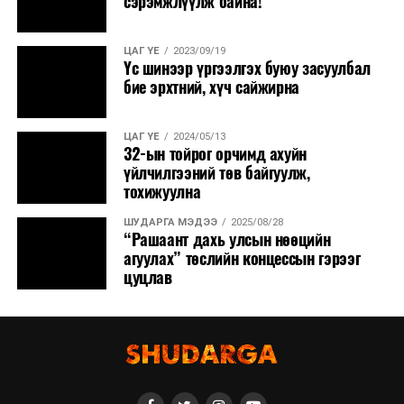
сэрэмжлүүлж байна!
ЦАГ ҮЕ
2023/09/19
Үс шинээр үргээлгэх буюу засуулбал
бие эрхтний, хүч сайжирна
ЦАГ ҮЕ
2024/05/13
32-ын тойрог орчимд ахуйн
үйлчилгээний төв байгуулж,
тохижуулна
ШУДАРГА МЭДЭЭ
2025/08/28
“Рашаант дахь улсын нөөцийн
агуулах” төслийн концессын гэрээг
цуцлав