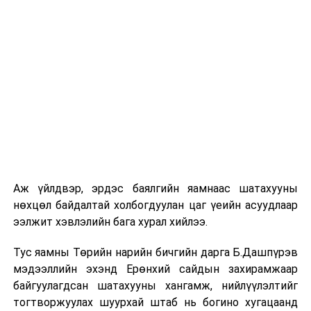
Аж үйлдвэр, эрдэс баялгийн яамнаас шатахууны
нөхцөл байдалтай холбогдуулан цаг үеийн асуудлаар
ээлжит хэвлэлийн бага хурал хийлээ.
Тус яамны Төрийн нарийн бичгийн дарга Б.Дашпүрэв
мэдээллийн эхэнд Ерөнхий сайдын захирамжаар
байгуулагдсан шатахууны хангамж, нийлүүлэлтийг
тогтворжуулах шуурхай штаб нь богино хугацаанд