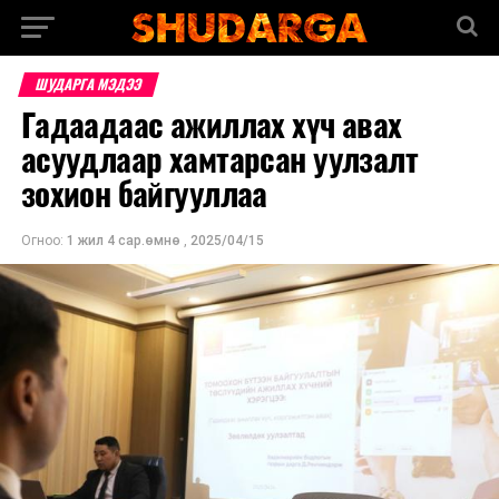
ШУДАРГА МЭДЭЭ
Гадаадаас ажиллах хүч авах
асуудлаар хамтарсан уулзалт
зохион байгууллаа
Огноо:
1 жил 4 сар.өмнө
,
2025/04/15