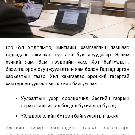
Гэр бүл, хөдөлмөр, нийгмийн хамгааллын яамнаас
гадаадаас ажиллах хүч авч буй асуудлаар Эрчим
хүчний яам, Зам тээврийн яам, Хот байгуулалт,
барилга, орон сууцжуулалтын яам болон Гадаад иргэн
харьяатын газар, Хил хамгаалах ерөнхий газартай
хамтарсан уулзалтыг зохион байгууллаа.
Уулзалтын үеэр оролцогчид Засгийн газрын
стратегийн ач холбогдол бүхий дэд бүтэц
Үйлдвэрлэлийн бүтээн байгуулалтын ажил
Засгийн газар хоорондын гэрээ хэлэлцээрт
тусгагдсан хөгжлийн төсөлд шаардлагатай гадаадын