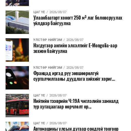
Түүнчлэн түлш, улаанбуудай, хүнсний ногооны нөөц
ЦАГ ҮЕ
2026/08/07
Улаанбаатарт хоногт 250 м³ лаг боловсруулах
бүрдүүлэх зоорь, агуулах барих аж ахуйн нэгжүүдэд
үйлдвэр байгуулна
хөнгөлөлттэй зээл олгох, цахилгааны хөнгөлөлт
үзүүлэхийг салбарын сайд нарт үүрэг болголоо.
УЛСТӨР НИЙГЭМ
2026/08/07
Нэгдүгээр ангийн элсэлтийг E-Mongolia-аар
зохион байгуулна
УЛСТӨР НИЙГЭМ
2026/08/07
Францад иргэд рүү зөвшөөрөлгүй
сурталчилгааны дуудлага хийхийг хориг...
ЦАГ ҮЕ
2026/08/07
Нийтийн тээврийн Ч:19А чиглэлийн замналд
түр хугацаагаар өөрчлөлт ор...
ЦАГ ҮЕ
2026/08/07
Автомашины улсын дугаар сондгой тоогоор