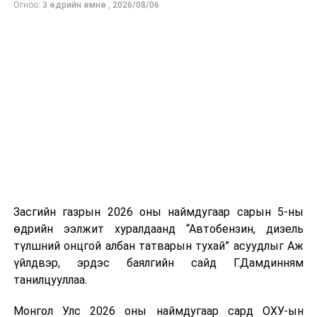
Огноо:
3 өдрийн өмнө
,
2026/08/06
нийлүүлэлтийг тогтворжуулах хүрээнд бусад эх
үүсвэрийг нэмэгдүүлэх чиглэлд анхаарч байна.
Замын-Үүд боомтоор 2000 тонн дизель түлш орж
ирсэн бөгөөд шилжүүлэн ачих ажиллагаа хийгдэж
байна" гэлээ
гэж Аж үйлдвэр, эрдэс баялгийн яамнаас
мэдээллээ.
Засгийн газрын 2026 оны наймдугаар сарын 5-ны
өдрийн ээлжит хуралдаанд “Автобензин, дизель
түлшний онцгой албан татварын тухай” асуудлыг Аж
үйлдвэр, эрдэс баялгийн сайд Г.Дамдинням
танилцууллаа.
Монгол Улс 2026 оны наймдугаар сард ОХУ-ын