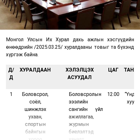
Монгол Улсын Их Хурал дахь ажлын хэсгүүдийн
өнөөдрийн /2025.03.25/ хуралдааны товыг та бүхэнд
хүргэж байна.
Д/
ХУРАЛДААН
ХЭЛЭЛЦЭХ
ЦАГ
ТАНХ
Д
АСУУДАЛ
1
Боловсрол,
Боловсролын
12.00
“Үндс
соёл,
зээлийн
хууль
шинжлэх
сангийн үйл
ухаан,
ажиллагаа,
спортын
журмын
байнгын
биелэлтэд
хороо
хяналт