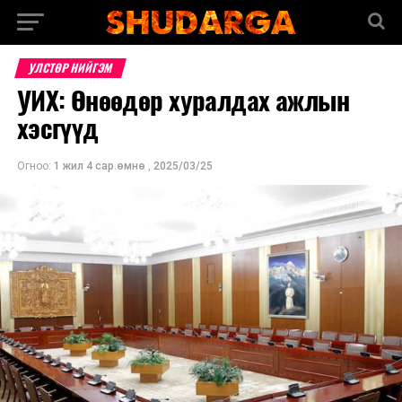
УЛСТӨР НИЙГЭМ
УИХ: Өнөөдөр хуралдах ажлын
хэсгүүд
Огноо:
1 жил 4 сар.өмнө
,
2025/03/25