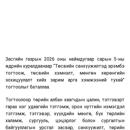
нэгжийг 375 мянга хүртэлх еврогоор торгох
боломжтой. Харин хэрэглэгч өөрөө зөвшөөрсөн,
эсвэл тухайн компанитай өмнө нь гэрээний
харилцаатай бөгөөд шинэ үйлчилгээ санал болгож
буй тохиолдолд хориг үйлчлэхгүй. Иргэд
зөвшөөрөлгүй дуудлагын талаар төрийн цахим
хуудсаар мэдээлэх боломжтой.
Засгийн газрын 2026 оны наймдугаар сарын 5-ны
Шинэ хууль Францын зах зээлд үйлчилдэг гадаадын
өдрийн хуралдаанаар “Төсвийн санхүүжилтэд эрэмбэ
дуудлагын төвүүдэд нөлөөлөхөөр байна. Тухайлбал,
тогтоож, төсвийн хэмнэлт, мөнгөн хөрөнгийн
Мароккогийн дуудлагын төвүүдийн орлогын 80 гаруй
зохицуулалт хийх зарим арга хэмжээний тухай”
хувь Францын зах зээлээс бүрддэг бөгөөд тус улсын
тогтоолыг баталлаа.
40–50 мянган ажлын байр эрсдэлд орж болзошгүйг
Мароккогийн хөдөлмөр эрхлэлтийн сайд мэдэгджээ.
Тогтоолоор төрийн албан хаагчдын цалин, тэтгэвэрт
гарах нэг удаагийн тэтгэмж, орон нутгийн нэмэгдэл
тэтгэмж, тэтгэвэр, хүүхдийн мөнгө, бүх төрлийн
халамж, сургууль, цэцэрлэг болон сургалтын
байгууллагын урсгал засвар, санхүүжилт, төрийн