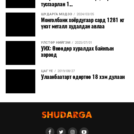
тусгаарлан 1...
ШУДАРГА МЭДЭЭ
2024/03/05
Монголбанк хоёрдугаар сард 1281 кг
үнэт металл худалдан авлаа
УЛСТӨР НИЙГЭМ
2025/07/01
УИХ: Өнөөдөр хуралдах байнгын
хороод
ЦАГ ҮЕ
2019/08/27
Улаанбаатарт өдөртөө 18 хэм дулаан