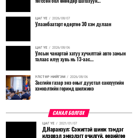
төгссөн бол өнөөдөр шатахуун...
салбар бүрдээ урсгал зардлыг 20 хувиар бууруулах,
нөхөн томилгоо хийхгүй байх, аялал, амралт, зугаалга,
ЦАГ ҮЕ
2026/08/07
хамт олны урлаг, спортын арга хэмжээг зохион
Улаанбаатарт өдөртөө 30 хэм дулаан
байгуулахгүй байх, төрийн албанд шинэ орон тоо бий
болгохгүй байх, эрчим хүчний хэрэглээг хэмнэх, хурал,
сургалтыг цахим хэлбэрт шилжүүлэх, төрийн албан
ЦАГ ҮЕ
2026/08/06
хаагчдыг зарим өдрүүдэд цахимаар ажиллуулах арга
Улсын чанартай хатуу хучилттай авто замын
хэмжээг үргэлжлүүлэхийг үүрэг болголоо.
талаас илүү хувь нь 13-аас...
Төсвийн сахилга бат сайжирч, эдийн засгийн нөхцөл
УЛСТӨР НИЙГЭМ
2026/08/06
байдал хэвийн болсон тохиолдолд эдгээр
Засгийн газар энэ оныг дуустал санхүүгийн
хязгаарлалтыг үе шаттайгаар сулруулах юм.
хэмнэлтийн горимд шилжинэ
САНАЛ БОЛГОХ
ЦАГ ҮЕ
2021/01/07
Д.Наранзул: Сэжигтэй шинж тэмдэг
илэрвэл эмнэлэгт очилгүй, өөрийгөө