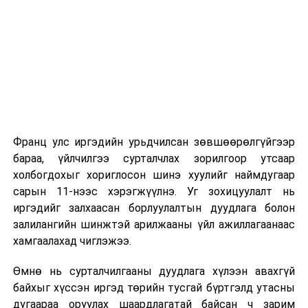
5
УИХ-ын
Байгаль
14.00
“Үндс
2026 оны 9 дүгээр сарын 1-нээс цахимаар
даргын 2024
орчныг
хууль
эхэлнэ.
оны 78 дугаар
хамгаалах
захирамжаар
тухай хуулийн
2026 оны 9 дүгээр сарын 14-нөөс танхимаар
байгуулагдсан
хэрэгжилттэй
үргэлжилнэ.
танилцаж,
Оюутны дотуур байр
санал,
дүгнэлт
Франц улс иргэдийн урьдчилсан зөвшөөрөлгүйгээр
2026 оны 9 дүгээр сарын 13-наас оюутнуудыг
гаргах,
бараа, үйлчилгээ сурталчлах зорилгоор утсаар
дотуур байранд оруулж эхэлнэ.
шаардлагатай
холбогдохыг хориглосон шинэ хуулийг наймдугаар
хуулийн төсөл
Сургууль, цэцэрлэгийн үйл ажиллагааны
сарын 11-нээс хэрэгжүүлнэ. Уг зохицуулалт нь
боловсруулах
зохицуулалт
иргэдийг залхаасан борлуулалтын дуудлага болон
үүрэг бүхий
залилангийн шинжтэй арилжааны үйл ажиллагаанаас
ажлын
2026 оны 8 дугаар сарын 17–28-ны өдрүүдэд
хамгаалахад чиглэжээ.
хэсгийн
нийслэлийн бүх сургууль, цэцэрлэгт ажлын
хуралдаан
Өмнө нь сурталчилгааны дуудлага хүлээн авахгүй
байранд элсэлт, бүртгэл болон бусад аливаа
байхыг хүссэн иргэд төрийн тусгай бүртгэлд утасны
арга хэмжээ зохион байгуулахгүй болно.
УНШСАН:
1245
дугаараа оруулах шаардлагатай байсан ч зарим