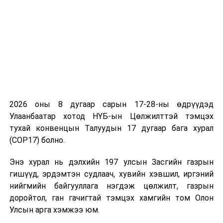
байгуулагдсан
дүгнэлт
гаргах үүрэг
бүхий ажлын
хэсгийн
хуралдаан
3
УИХ-ын
Шүгэл үлээх
11.00
“Их
даргын 2024
журмын
засаг
2026 оны 8 дугаар сарын 17-28-ны өдрүүдэд
оны 106
талаар
Улаанбаатар хотод НҮБ-ын Цөлжилттэй тэмцэх
дугаар
хуулийн төсөл
тухай конвенцын Талуудын 17 дугаар бага хурал
захирамжаар
боловсруулах
(COP17) болно.
байгуулагдсан
үүрэг бүхий
ажлын
Энэ хурал нь дэлхийн 197 улсын Засгийн газрын
хэсгийн
гишүүд, эрдэмтэн судлаач, хувийн хэвшил, иргэний
хуралдаан
нийгмийн байгууллага нэгдэж цөлжилт, газрын
доройтол, ган гачигтай тэмцэх хамгийн том Олон
4
УИХ-ын
Арилжааны
12.00
“Их
Улсын арга хэмжээ юм.
даргын 2024
болон
засаг