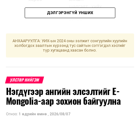
шалгалт хийх,
ДЭЛГЭРЭНГҮЙ УНШИХ
холбогдох
санал,
дүгнэлт
гаргах,
АНХААРУУЛГА: УИХ-ын 2024 оны ээлжит сонгуулийн хуулийн
шийдвэрийн
холбогдох заалтын хүрээнд тус сайтын сэтгэгдэл хэсгийг
түр хугацаанд хаасан болно.
төсөл
боловсруулах
үүрэг бүхий
ажлын
УЛСТӨР НИЙГЭМ
хэсгийн
Нэгдүгээр ангийн элсэлтийг E-
хуралдаан
Mongolia-аар зохион байгуулна
2
УИХ-ын
Иргэний
09.00
334 то
даргын 2024
хуулийн
Огноо:
1 өдрийн өмнө
,
2026/08/07
оны 115
хэрэгжилттэй
дугаар
танилцаж,
захирамжаар
санал,