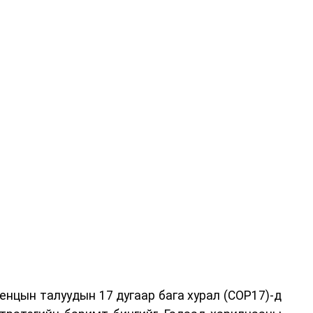
хирагч нарт салбар бүрдээ урсгал зардлыг 20
хгүй байх, аялал, амралт, зугаалга, хамт олны
айгуулахгүй байх, төрийн албанд шинэ орон тоо
эглээг хэмнэх, хурал, сургалтыг цахим хэлбэрт
 зарим өдрүүдэд цахимаар ажиллуулах арга
оо.
ийн засгийн нөхцөл байдал хэвийн болсон
аттайгаар сулруулах юм.
нцын талуудын 17 дугаар бага хурал (COP17)-д