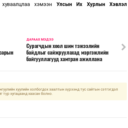
а хуваалцлаа хэмээн
Улсын Их Хурлын Хэвлэл
ДАРААХ МЭДЭЭ
Сурагчдын хоол шим тэжээлийн
 сарын
байдлыг сайжруулахад мэргэжлийн
байгууллагууд хамтран ажиллана
гуулийн хуулийн холбогдох заалтын хүрээнд тус сайтын сэтгэгдэл
йг түр хугацаанд хаасан болно.