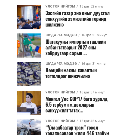
УЛСТӨР НИЙГЭМ
15 цаг 52 минут
Засгийн газар энэ оныг дуустал
санхүүгийн хэмнэлтийн горимд
шилжинэ
ШУДАРГА МЭДЭЭ
16 цаг 21 минут
Шатахууны импортын гаалийн
албан татварыг 2027 оны
хоёрдугаар сарын ...
ШУДАРГА МЭДЭЭ
16 цаг 31 минут
Нөөцийн махны хяналтын
тогтолцоог шинэчилнэ
УЛСТӨР НИЙГЭМ
16 цаг 37 минут
Монгол Улс COP17 бага хуралд
6.5 тэрбум ам.долларын
санхүүжилт татах...
УЛСТӨР НИЙГЭМ
16 цаг 42 минут
“Улаанбаатар трам” төсөл
хэрэгжсэнээр жилд 446 тэрбум