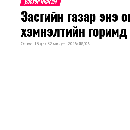
УЛСТӨР НИЙГЭМ
Засгийн газар энэ 
хэмнэлтийн горимд
Огноо:
15 цаг 52 минут
,
2026/08/06