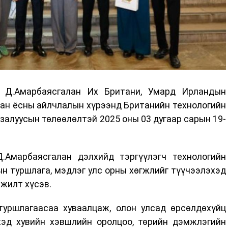
 Д.Амарбаясгалан Их Британи, Умард Ирландын
бан ёсны айлчлалын хүрээнд Британийн технологийн
алуусын төлөөлөлтэй 2025 оны 03 дугаар сарын 19-
.
.Амарбаясгалан дэлхийд тэргүүлэгч технологийн
н туршлага, мэдлэг улс орны хөгжлийг түүчээлэхэд
мжилт хүсэв.
уршлагаасаа хуваалцаж, олон улсад өрсөлдөхүйц
хэд хувийн хэвшлийн оролцоо, төрийн дэмжлэгийн