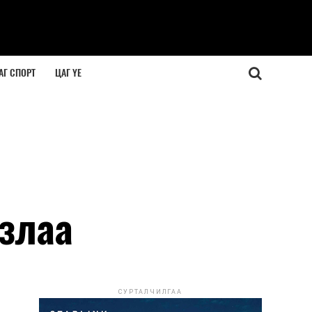
АГ СПОРТ
ЦАГ ҮЕ
лзлаа
СУРТАЛЧИЛГАА