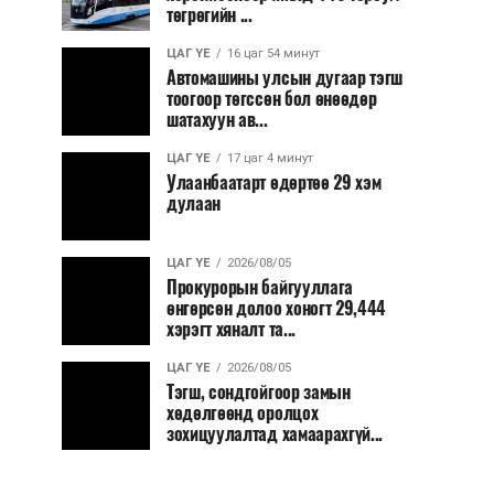
төгрөгийн ...
ЦАГ ҮЕ
16 цаг 54 минут
Автомашины улсын дугаар тэгш
тоогоор төгссөн бол өнөөдөр
шатахуун ав...
ЦАГ ҮЕ
17 цаг 4 минут
Улаанбаатарт өдөртөө 29 хэм
дулаан
ЦАГ ҮЕ
2026/08/05
Прокурорын байгууллага
өнгөрсөн долоо хоногт 29,444
хэрэгт хяналт та...
ЦАГ ҮЕ
2026/08/05
Тэгш, сондгойгоор замын
хөдөлгөөнд оролцох
зохицуулалтад хамаарахгүй...