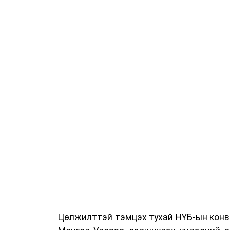
Ерөнхий сайд Н.Учрал онцоллоо.
Мөн бүх шатны төсвийн ерөнхийлөн за
хувиар бууруулах, нөхөн томилгоо хий
урлаг, спортын арга хэмжээг зохион б
бий болгохгүй байх, эрчим хүчний хэр
шилжүүлэх, төрийн албан хаагчдыг
хэмжээг үргэлжлүүлэхийг үүрэг болгол
Төсвийн сахилга бат сайжирч, эд
тохиолдолд эдгээр хязгаарлалтыг үе ш
Цөлжилттэй тэмцэх тухай НҮБ-ын конве