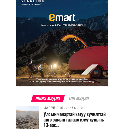
ШИНЭ МЭДЭЭ
ТОП МЭДЭЭ
ЦАГ ҮЕ
15 цаг 48 минут
Улсын чанартай хатуу хучилттай
авто замын талаас илүү хувь нь
13-аас...