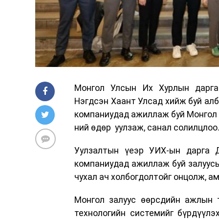
Монгол Улсын Их Хурлын дарга
Нэгдсэн Хаант Улсад хийж буй ал
компаниудад ажиллаж буй Монгол з
ний өдөр уулзаж, санал солилцлоо
Уулзалтын үеэр УИХ-ын дарга Д
компаниудад ажиллаж буй залуусы
чухал ач холбогдолтойг онцолж, а
Монгол залуус өөрсдийн ажлын т
технологийн системийг бүрдүүлэ