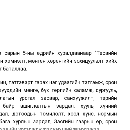
р сарын 5-ны өдрийн хуралдаанаар “Төсвийн
н хэмнэлт, мөнгөн хөрөнгийн зохицуулалт хийх
г баталлаа.
н, тэтгэвэрт гарах нэг удаагийн тэтгэмж, орон
хүүхдийн мөнгө, бүх төрлийн халамж, сургууль,
лагын урсгал засвар, санхүүжилт, төрийн
, байр ашиглалтын зардал, хууль, хүчний
дал, дотоодын томилолт, хоол хүнс, нормын
бага хурлын зардал, Засгийн газрын өр, орон
г хэвийн үргэлжлүүлэхээр шийдвэрлэжээ.