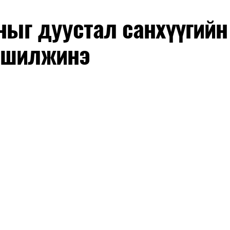
оныг дуустал санхүүгийн
 шилжинэ