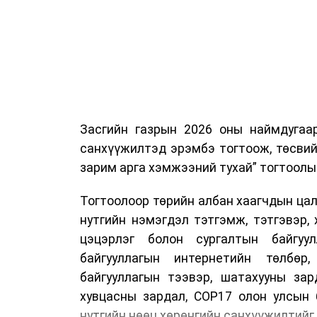
Засгийн газрын 2026 оны наймдугаа
санхүүжилтэд эрэмбэ тогтоож, төсвий
зарим арга хэмжээний тухай” тогтоолы
Тогтоолоор төрийн албан хаагчдын цали
нутгийн нэмэгдэл тэтгэмж, тэтгэвэр, 
цэцэрлэг болон сургалтын байгуул
байгууллагын интернетийн төлбөр
байгууллагын тээвэр, шатахууны зар
хувцасны зардал, COP17 олон улсын 
нутгийн нөөц хөрөнгийн санхүүжилтий