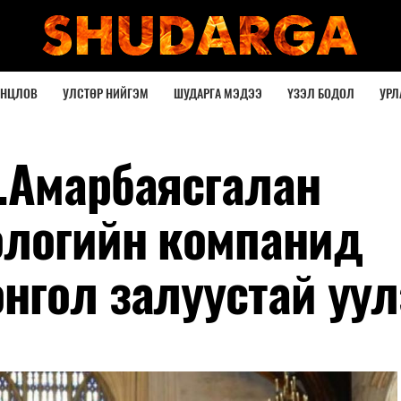
ОНЦЛОВ
УЛСТӨР НИЙГЭМ
ШУДАРГА МЭДЭЭ
ҮЗЭЛ БОДОЛ
УРЛ
.Амарбаясгалан
ологийн компанид
нгол залуустай уу