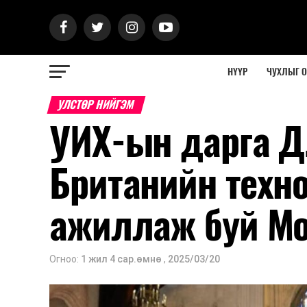
НҮҮР
ЧУХЛЫГ 
УЛСТӨР НИЙГЭМ
УИХ-ын дарга Д
Британийн техн
ажиллаж буй Мо
Огноо:
1 жил 4 сар.өмнө
,
2025/03/20