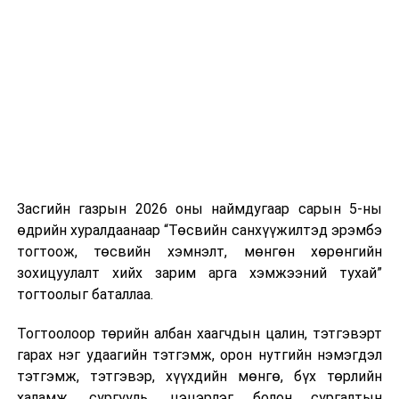
Хуулийг зөрчиж дуудлага хийсэн хувь хүнийг нэг
дуудлага тутамд 75 мянга хүртэлх евро, аж ахуйн
нэгжийг 375 мянга хүртэлх еврогоор торгох
боломжтой. Харин хэрэглэгч өөрөө зөвшөөрсөн,
эсвэл тухайн компанитай өмнө нь гэрээний
харилцаатай бөгөөд шинэ үйлчилгээ санал болгож
буй тохиолдолд хориг үйлчлэхгүй. Иргэд
зөвшөөрөлгүй дуудлагын талаар төрийн цахим
хуудсаар мэдээлэх боломжтой.
Засгийн газрын 2026 оны наймдугаар сарын 5-ны
Шинэ хууль Францын зах зээлд үйлчилдэг гадаадын
өдрийн хуралдаанаар “Төсвийн санхүүжилтэд эрэмбэ
дуудлагын төвүүдэд нөлөөлөхөөр байна. Тухайлбал,
тогтоож, төсвийн хэмнэлт, мөнгөн хөрөнгийн
Мароккогийн дуудлагын төвүүдийн орлогын 80 гаруй
зохицуулалт хийх зарим арга хэмжээний тухай”
хувь Францын зах зээлээс бүрддэг бөгөөд тус улсын
тогтоолыг баталлаа.
40–50 мянган ажлын байр эрсдэлд орж болзошгүйг
Мароккогийн хөдөлмөр эрхлэлтийн сайд мэдэгджээ.
Тогтоолоор төрийн албан хаагчдын цалин, тэтгэвэрт
гарах нэг удаагийн тэтгэмж, орон нутгийн нэмэгдэл
тэтгэмж, тэтгэвэр, хүүхдийн мөнгө, бүх төрлийн
халамж, сургууль, цэцэрлэг болон сургалтын