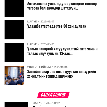
Автомашины улсын дугаар сондгой тоогоор
Мөн бүх шатны төсвийн ерөнхийлөн захирагч нарт
төгссөн бол өнөөдөр шатахуун...
салбар бүрдээ урсгал зардлыг 20 хувиар бууруулах,
нөхөн томилгоо хийхгүй байх, аялал, амралт, зугаалга,
ЦАГ ҮЕ
2026/08/07
хамт олны урлаг, спортын арга хэмжээг зохион
Улаанбаатарт өдөртөө 30 хэм дулаан
байгуулахгүй байх, төрийн албанд шинэ орон тоо бий
болгохгүй байх, эрчим хүчний хэрэглээг хэмнэх, хурал,
сургалтыг цахим хэлбэрт шилжүүлэх, төрийн албан
ЦАГ ҮЕ
2026/08/06
хаагчдыг зарим өдрүүдэд цахимаар ажиллуулах арга
Улсын чанартай хатуу хучилттай авто замын
хэмжээг үргэлжлүүлэхийг үүрэг болголоо.
талаас илүү хувь нь 13-аас...
Төсвийн сахилга бат сайжирч, эдийн засгийн нөхцөл
УЛСТӨР НИЙГЭМ
2026/08/06
байдал хэвийн болсон тохиолдолд эдгээр
Засгийн газар энэ оныг дуустал санхүүгийн
хязгаарлалтыг үе шаттайгаар сулруулах юм.
хэмнэлтийн горимд шилжинэ
САНАЛ БОЛГОХ
ЦАГ ҮЕ
2024/08/12