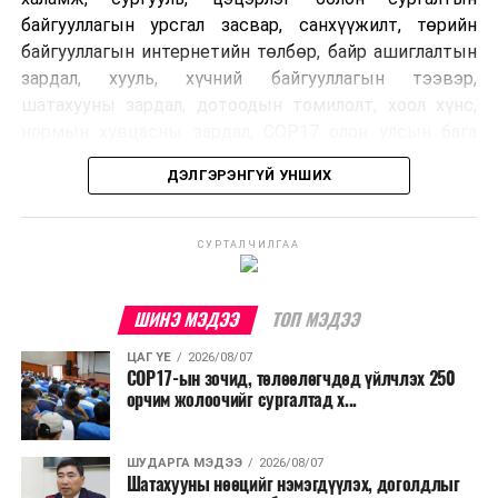
байгууллагын урсгал засвар, санхүүжилт, төрийн
байгууллагын интернетийн төлбөр, байр ашиглалтын
зардал, хууль, хүчний байгууллагын тээвэр,
шатахууны зардал, дотоодын томилолт, хоол хүнс,
нормын хувцасны зардал, COP17 олон улсын бага
хурлын зардал, Засгийн газрын өр, орон нутгийн нөөц
ДЭЛГЭРЭНГҮЙ УНШИХ
хөрөнгийн санхүүжилтийг хэвийн үргэлжлүүлэхээр
шийдвэрлэжээ.
СУРТАЛЧИЛГАА
Харин дараах зардлыг хязгаарлахаар болсон байна.
Үүнд:
ШИНЭ МЭДЭЭ
ТОП МЭДЭЭ
Олон улсын болон Засгийн газрын
ЦАГ ҮЕ
2026/08/07
шийдвэртэйгээс бусад хурал, зөвлөгөөн, ой,
COP17-ын зочид, төлөөлөгчдөд үйлчлэх 250
тэмдэглэлт өдөр, найр наадам, соёлын арга
орчим жолоочийг сургалтад х...
хэмжээ;
Урьдчилан төлөвлөсөн төрийн өндөр албан
ШУДАРГА МЭДЭЭ
2026/08/07
Шатахууны нөөцийг нэмэгдүүлэх, доголдлыг
тушаалтны томилолтоос бусад гадаад