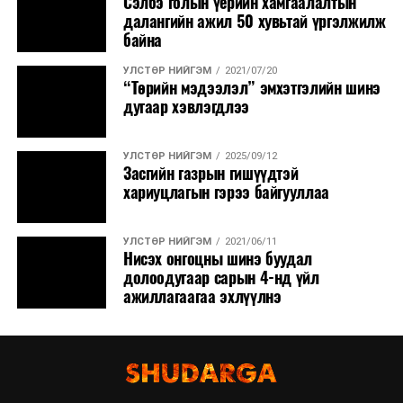
Сэлбэ голын үерийн хамгаалалтын
далангийн ажил 50 хувьтай үргэлжилж
байна
УЛСТӨР НИЙГЭМ
2021/07/20
“Төрийн мэдээлэл” эмхэтгэлийн шинэ
дугаар хэвлэгдлээ
УЛСТӨР НИЙГЭМ
2025/09/12
Засгийн газрын гишүүдтэй
хариуцлагын гэрээ байгууллаа
УЛСТӨР НИЙГЭМ
2021/06/11
Нисэх онгоцны шинэ буудал
долоодугаар сарын 4-нд үйл
ажиллагаагаа эхлүүлнэ