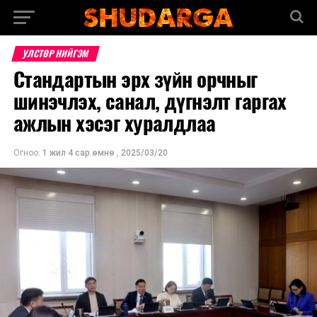
УЛСТӨР НИЙГЭМ
Стандартын эрх зүйн орчныг
шинэчлэх, санал, дүгнэлт гаргах
ажлын хэсэг хуралдлаа
Огноо:
1 жил 4 сар.өмнө
,
2025/03/20