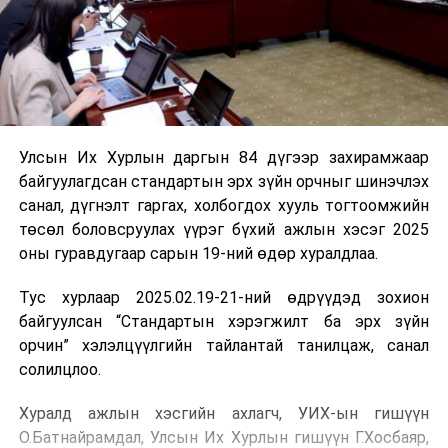
Улсын Их Хурлын даргын 84 дүгээр захирамжаар
байгуулагдсан стандартын эрх зүйн орчныг шинэчлэх
санал, дүгнэлт гаргах, холбогдох хууль тогтоомжийн
төсөл боловсруулах үүрэг бүхий ажлын хэсэг 2025
оны гуравдугаар сарын 19-ний өдөр хуралдлаа.
Тус хурлаар 2025.02.19-21-ний өдрүүдэд зохион
байгуулсан “Стандартын хэрэгжилт ба эрх зүйн
орчин” хэлэлцүүлгийн тайлантай танилцаж, санал
солилцлоо.
Хуралд ажлын хэсгийн ахлагч, УИХ-ын гишүүн
О.Батнайрамдал, Улсын Их Хурлын гишүүн Г.Хосбаяр,