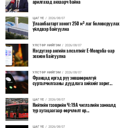
арилгахад анхаарч байна
томилолт, гадаадын зочин хүлээн авах зардал;
Зайлшгүй шаардлагагүй тоног төхөөрөмж,
ЦАГ ҮЕ
2026/08/07
тавилга, автомашин худалдан авах;
Улаанбаатарт хоногт 250 м³ лаг боловсруулах
үйлдвэр байгуулна
Батлан хамгаалах, хууль зүйн салбараас бусад
сургалт, дадлага;
УЛСТӨР НИЙГЭМ
2026/08/07
Хуулиар заавал мэдээлэхээс бусад кино,
Нэгдүгээр ангийн элсэлтийг E-Mongolia-аар
контент, хэвлэлийн зардал;
зохион байгуулна
Заавал олгохоос бусад тэтгэмж, урамшуулал.
УЛСТӨР НИЙГЭМ
2026/08/07
Санхүүгийн хэмнэлтийн горимыг 2026 оны
Францад иргэд рүү зөвшөөрөлгүй
арванхоёрдугаар сарын 31 хүртэл мөрдөнө. Харин
сурталчилгааны дуудлага хийхийг хориг...
эрүүл мэндийн салбар уг хэмнэлтийн горимд
хамрагдахгүй бөгөөд цэцэрлэг, сургуулийн хүүхдийн
ЦАГ ҮЕ
2026/08/07
эрт илрүүлэг, вакцинжуулалт, томуу, томуу төст
Нийтийн тээврийн Ч:19А чиглэлийн замналд
өвчний эсрэг арга хэмжээ зэрэг зайлшгүй
түр хугацаагаар өөрчлөлт ор...
шаардлагатай ажлууд төлөвлөгөөний дагуу
үргэлжилнэ гэж Ерөнхий сайд Н.Учрал онцоллоо.
ЦАГ ҮЕ
2026/08/07