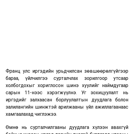
Их, дээд сургуулийн хичээл
2026 оны 9 дүгээр сарын 1-нээс цахимаар
эхэлнэ.
2026 оны 9 дүгээр сарын 14-нөөс танхимаар
үргэлжилнэ.
Оюутны дотуур байр
Франц улс иргэдийн урьдчилсан зөвшөөрөлгүйгээр
2026 оны 9 дүгээр сарын 13-наас оюутнуудыг
бараа, үйлчилгээ сурталчлах зорилгоор утсаар
дотуур байранд оруулж эхэлнэ.
холбогдохыг хориглосон шинэ хуулийг наймдугаар
Сургууль, цэцэрлэгийн үйл ажиллагааны
сарын 11-нээс хэрэгжүүлнэ. Уг зохицуулалт нь
зохицуулалт
иргэдийг залхаасан борлуулалтын дуудлага болон
залилангийн шинжтэй арилжааны үйл ажиллагаанаас
2026 оны 8 дугаар сарын 17–28-ны өдрүүдэд
хамгаалахад чиглэжээ.
нийслэлийн бүх сургууль, цэцэрлэгт ажлын
Өмнө нь сурталчилгааны дуудлага хүлээн авахгүй
байранд элсэлт, бүртгэл болон бусад аливаа