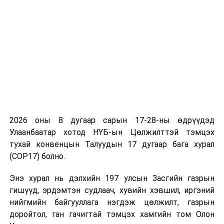
чуулганаар стандартын тухай хуулийн төслийг
хэлэлцэх төлөвлөгөө гаргаж, давхцлыг арилгах,
санал зөвлөмжүүдийг илүү сайжруулах шаардлагатай
байгааг хэллээ. Мөн зарцуулалт нь тодорхой бус
ажлууд дээр төсөвт өртгөө нэмье гэсэн саналыг
дэмжихгүй байгаагаа илэрхийлсэн юм.
Улсын Их Хурлын гишүүн О.Саранчулуун нийгмийн
эрүүл мэндийн бодлогыг илүү сайжруулж, салбар
дундын асуудал мэтээр орхигдуулахгүй байхыг
2026 оны 8 дугаар сарын 17-28-ны өдрүүдэд
анхааруулав. Харин Улсын Их Хурлын гишүүн
Улаанбаатар хотод НҮБ-ын Цөлжилттэй тэмцэх
Г.Хосбаяр Стандарт, хэмжил зүйн газраас стандартын
тухай конвенцын Талуудын 17 дугаар бага хурал
үзлэг, шинэчлэлтэй холбоотой асуудал болон
(COP17) болно.
зарцуулалтын талаар асуулт асууж, хариулт авав.
Энэ хурал нь дэлхийн 197 улсын Засгийн газрын
Улсын Их Хурлын гишүүн С.Цэнгүүн стандартын
гишүүд, эрдэмтэн судлаач, хувийн хэвшил, иргэний
асуудал дээр салбарын яамд бодлогын ажлаа хийж,
нийгмийн байгууллага нэгдэж цөлжилт, газрын
бид илүү норм, нормативд анхаарах хэрэгтэй гэв.
доройтол, ган гачигтай тэмцэх хамгийн том Олон
Улсын Их Хурлын гишүүн Б.Пунсалмаа норм,