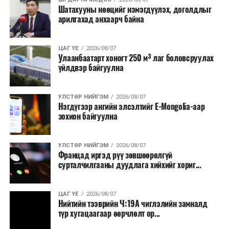
Шатахууны нөөцийг нэмэгдүүлэх, доголдлыг
арилгахад анхаарч байна
ЦАГ ҮЕ
2026/08/07
Улаанбаатарт хоногт 250 м³ лаг боловсруулах
үйлдвэр байгуулна
УЛСТӨР НИЙГЭМ
2026/08/07
Нэгдүгээр ангийн элсэлтийг E-Mongolia-аар
зохион байгуулна
УЛСТӨР НИЙГЭМ
2026/08/07
Францад иргэд рүү зөвшөөрөлгүй
сурталчилгааны дуудлага хийхийг хориг...
ЦАГ ҮЕ
2026/08/07
Нийтийн тээврийн Ч:19А чиглэлийн замналд
түр хугацаагаар өөрчлөлт ор...