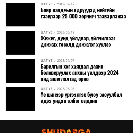
ЦАГ ҮЕ
2019/07/17
Баяр наадмын өдрүүдэд нийтийн
тээврээр 25 000 зорчигч тээвэрлэжээ
ЦАГ ҮЕ
2023/05/19
Жижиг, дунд үйлдвэр, үйлчилгээг
дэмжих төсөлд дэмжлэг хүслээ
ЦАГ ҮЕ
2023/04/07
Барилгын хог хаягдал дахин
боловсруулах анхны үйлдвэр 2024
онд ашиглалтад орно
ЦАГ ҮЕ
2023/08/08
Үс шинээр үргээлгэх буюу засуулбал
идээ ундаа элбэг олдоно