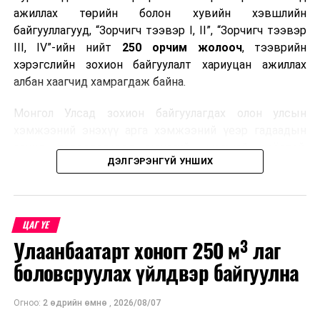
ажиллах төрийн болон хувийн хэвшлийн
байгууллагууд, “Зорчигч тээвэр I, II”, “Зорчигч тээвэр
III, IV”-ийн нийт
250 орчим жолооч
, тээврийн
хэрэгслийн зохион байгуулалт хариуцан ажиллах
албан хаагчид хамрагдаж байна.
Монгол Улсад зохион байгуулагдах олон улсын
хэмжээний энэхүү арга хэмжээний үеэр гадаадын
зочид, төлөөлөгчдөд аюулгүй, шуурхай, соёлтой,
ДЭЛГЭРЭНГҮЙ УНШИХ
мэргэжлийн түвшинд тээврийн үйлчилгээ үзүүлэх
бэлтгэлийг хангах нь сургалтын гол зорилго юм.
Сургалтаар COP17-ын ерөнхий ойлголт, ач холбогдол,
ЦАГ ҮЕ
зохион байгуулалтын онцлог, зочид, төлөөлөгчдийн
Улаанбаатарт хоногт 250 м³ лаг
ангилал, үйлчилгээний стандарт, жолооч нарын үүрэг
хариуцлага, сахилга бат, үйлчилгээний соёл, ёс зүй,
боловсруулах үйлдвэр байгуулна
мэргэжлийн харилцааны талаар нэгдсэн мэдээлэл
өгчээ.
Огноо:
2 өдрийн өмнө
,
2026/08/07