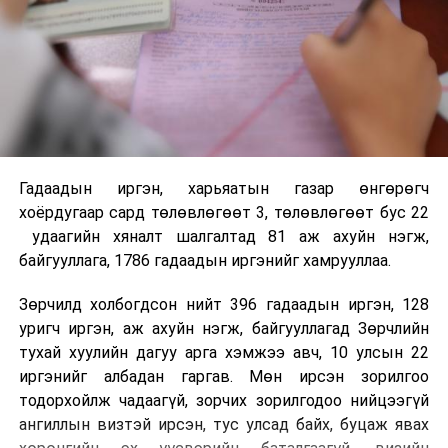
Гадаадын иргэн, харьяатын газар өнгөрөгч
хоёрдугаар сард төлөвлөгөөт 3, төлөвлөгөөт бус 22
удаагийн хяналт шалгалтад 81 аж ахуйн нэгж,
байгууллага, 1786 гадаадын иргэнийг хамрууллаа.
Зөрчилд холбогдсон нийт 396 гадаадын иргэн, 128
уригч иргэн, аж ахуйн нэгж, байгууллагад Зөрчлийн
тухай хуулийн дагуу арга хэмжээ авч, 10 улсын 22
иргэнийг албадан гаргав. Мөн ирсэн зорилгоо
тодорхойлж чадаагүй, зорчих зорилгодоо нийцээгүй
ангиллын визтэй ирсэн, тус улсад байх, буцаж явах