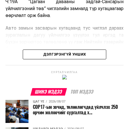
гарсан үнснээс фосфор сэргээн авах технологи
Ч:19А “Цагаан давааны задгай-Сансарын
ашигладаг бол Нидерландад төвлөрсөн лаг
үйлчилгээний төв” чиглэлийн замналд түр хугацаагаар
боловсруулах үйлдвэрүүдээр дулаан, цахилгаан
өөрчлөлт орж байна.
эрчим хүч үйлдвэрлэдэг.
Авто замын засварын хугацаанд тус чиглэл дараах
Ийнхүү лаг хатаах, шатаах технологийг лагийн
зураглалын дагуу үйлчилгээ үзүүлэх тул иргэд та
эзлэхүүнийг бууруулахын зэрэгцээ эрчим хүч
бүхэн зорчилтоо төлөвлөнө үү
гэж Нийтийн тээврийн
үйлдвэрлэх, нөөцийг дахин ашиглах чиглэлээр олон
бодлогын газраас мэдээллээ.
улсад өргөн ашиглаж байна.
ДЭЛГЭРЭНГҮЙ УНШИХ
СУРТАЛЧИЛГАА
ШИНЭ МЭДЭЭ
ТОП МЭДЭЭ
ЦАГ ҮЕ
2026/08/07
COP17-ын зочид, төлөөлөгчдөд үйлчлэх 250
орчим жолоочийг сургалтад х...
ШУДАРГА МЭДЭЭ
2026/08/07