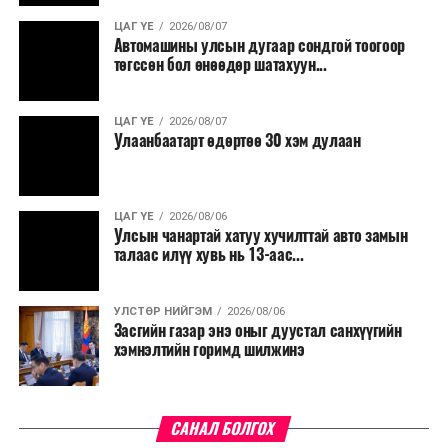
ЦАГ ҮЕ
2026/08/07
Автомашины улсын дугаар сондгой тоогоор
төгссөн бол өнөөдөр шатахуун...
ЦАГ ҮЕ
2026/08/07
Улаанбаатарт өдөртөө 30 хэм дулаан
ЦАГ ҮЕ
2026/08/06
Улсын чанартай хатуу хучилттай авто замын
талаас илүү хувь нь 13-аас...
УЛСТӨР НИЙГЭМ
2026/08/06
Засгийн газар энэ оныг дуустал санхүүгийн
хэмнэлтийн горимд шилжинэ
САНАЛ БОЛГОХ