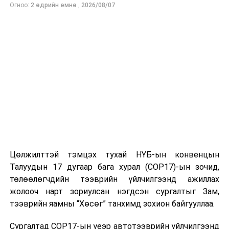
Авто замын зарим төлбөр хураах цэгт хяналтын
Огноо:
2 өдрийн өмнө
,
2026/08/07
хүмүүсийг давхар ажиллуулж, төлбөр хураамж авах
явцыг хянуулна
ӨМНӨХ МЭДЭЭ
Хонгконгийн хүүхдийн гэмтлийн мэс засалч эмч Лиу
Кинг Лок ГССҮТ-тэй хамтарч ажиллахаар боллоо
Цөлжилттэй тэмцэх тухай НҮБ-ын конвенцын
Талуудын 17 дугаар бага хурал (COP17)-ын зочид,
төлөөлөгчдийн тээврийн үйлчилгээнд ажиллах
жолооч нарт зориулсан нэгдсэн сургалтыг Зам,
тээврийн яамны “Хөсөг” танхимд зохион байгууллаа.
Сургалтад COP17-ын үеэр автотээврийн үйлчилгээнд