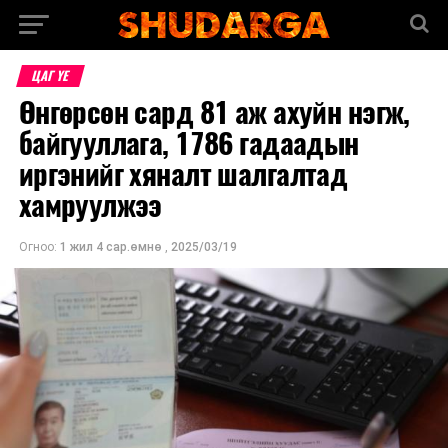
ЦАГ ҮЕ
Өнгөрсөн сард 81 аж ахуйн нэгж,
байгууллага, 1786 гадаадын
иргэнийг хяналт шалгалтад
хамруулжээ
Огноо:
1 жил 4 сар.өмнө
,
2025/03/19