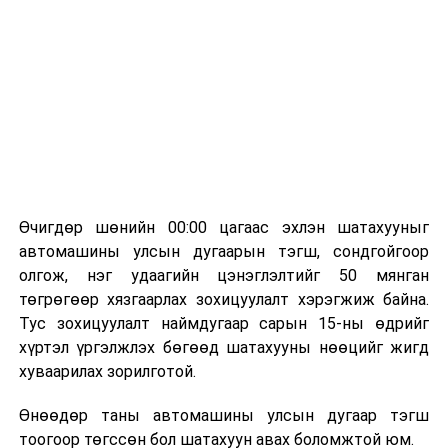
болон арилжааны банкуудтай хамтран стратегийн
бүтээгдэхүүний нөөц бүрдүүлэх, хадгалах, түгээх,
борлуулах бүх шатанд цахим төлбөрийн баримт
үйлдэж, бүртгэлийг ил тод болгох юм.
2026 оны намар бэлтгэж, 2027 оны хавар худалдаанд
гаргах нөөцийн махны бүрдүүлэлтэд Нийслэлийн
Засаг дарга Б.Пүрэвдагваг онцгойлон анхаарч
ажиллахыг Ерөнхий сайд үүрэг болгожээ.
Өчигдөр шөнийн 00:00 цагаас эхлэн шатахууныг
Нөөцийн махыг цахим системд бүртгэснээр мах
автомашины улсын дугаарын тэгш, сондгойгоор
бэлтгэлийн явц, нөөцийн үлдэгдэл ил тод болно. Мөн
олгож, нэг удаагийн цэнэглэлтийг 50 мянган
хөнгөлөлттэй зээлийг зориулалтын бусаар ашиглах
төгрөгөөр хязгаарлах зохицуулалт хэрэгжиж байна.
явдлыг таслан зогсоох, хүртээмжийг нэмэгдүүлэх,
Тус зохицуулалт наймдугаар сарын 15-ны өдрийг
өрсөлдөөнийг бий болгох боломжтой гэж үзжээ.
хүртэл үргэлжлэх бөгөөд шатахууны нөөцийг жигд
хуваарилах зорилготой.
Иргэд агуулах, үйлдвэрээс махаа шууд худалдан авах,
малчид системээр дамжуулан бүтээгдэхүүнээ
Өнөөдөр таны автомашины улсын дугаар тэгш
эцсийн хэрэглэгчид борлуулах боломж бүрдэх юм.
тоогоор төгссөн бол шатахуун авах боломжтой юм.