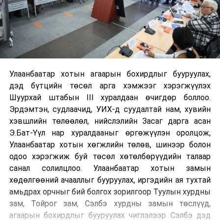
Улаанбаатар хотын агаарын бохирдлыг бууруулах,
дэд бүтцийн төсөл арга хэмжээг хэрэгжүүлэх
Шуурхай штабын III хуралдаан өчигдөр боллоо.
Эрдэмтэн, судлаачид, УИХ-д суудалтай нам, хувийн
хэвшлийн төлөөлөл, нийслэлийн Засаг дарга асан
Э.Бат-Үүл нар хуралдааныг өргөжүүлэн оролцож,
Улаанбаатар хотын хөгжлийн төлөв, шинээр болон
одоо хэрэгжиж буй төсөл хөтөлбөрүүдийн талаар
санал солилцлоо. Улаанбаатар хотын замын
хөдөлгөөний ачааллыг бууруулах, иргэдийн ая тухтай
амьдрах орчныг бий болгох зорилгоор Туулын хурдны
зам, Тойрог зам, Сэлбэ хурдны замын төслүүд,
агаарын бохирдлыг бууруулах чиглэлээр Сэлбэ дэд