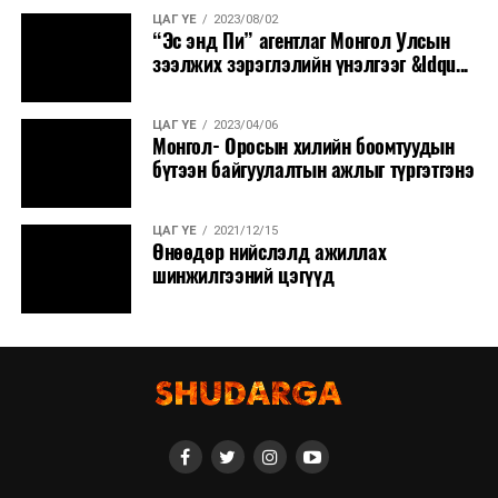
ЦАГ ҮЕ
2023/08/02
“Эс энд Пи” агентлаг Монгол Улсын
зээлжих зэрэглэлийн үнэлгээг &ldqu...
ЦАГ ҮЕ
2023/04/06
Монгол- Оросын хилийн боомтуудын
бүтээн байгуулалтын ажлыг түргэтгэнэ
ЦАГ ҮЕ
2021/12/15
Өнөөдөр нийслэлд ажиллах
шинжилгээний цэгүүд