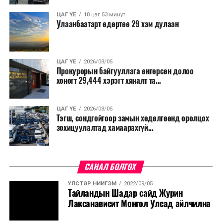
ЦАГ ҮЕ
18 цаг 53 минут
Улаанбаатарт өдөртөө 29 хэм дулаан
ЦАГ ҮЕ
2026/08/05
Прокурорын байгууллага өнгөрсөн долоо
хоногт 29,444 хэрэгт хяналт та...
ЦАГ ҮЕ
2026/08/05
Тэгш, сондгойгоор замын хөдөлгөөнд оролцох
зохицуулалтад хамаарахгүй...
САНАЛ БОЛГОХ
УЛСТӨР НИЙГЭМ
2022/09/05
Тайландын Шадар сайд Журин
Лаксанависит Монгол Улсад айлчилна