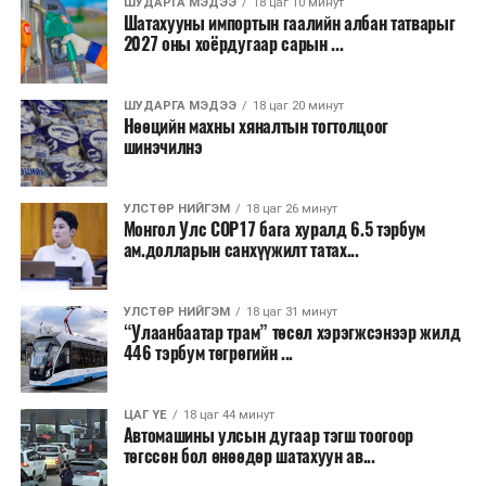
ШУДАРГА МЭДЭЭ
18 цаг 10 минут
Шатахууны импортын гаалийн албан татварыг
2027 оны хоёрдугаар сарын ...
ШУДАРГА МЭДЭЭ
18 цаг 20 минут
Нөөцийн махны хяналтын тогтолцоог
шинэчилнэ
УЛСТӨР НИЙГЭМ
18 цаг 26 минут
Монгол Улс COP17 бага хуралд 6.5 тэрбум
ам.долларын санхүүжилт татах...
УЛСТӨР НИЙГЭМ
18 цаг 31 минут
“Улаанбаатар трам” төсөл хэрэгжсэнээр жилд
446 тэрбум төгрөгийн ...
ЦАГ ҮЕ
18 цаг 44 минут
Автомашины улсын дугаар тэгш тоогоор
төгссөн бол өнөөдөр шатахуун ав...