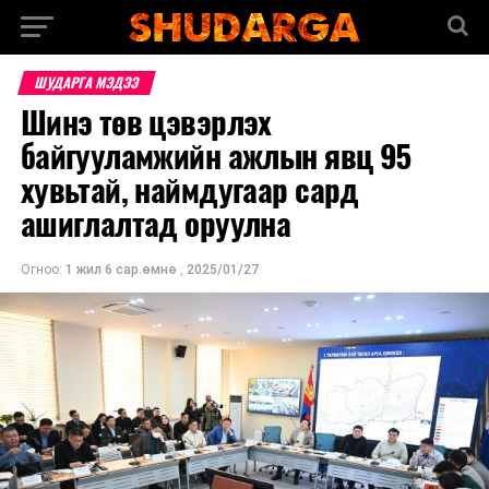
ШУДАРГА МЭДЭЭ
Шинэ төв цэвэрлэх
байгууламжийн ажлын явц 95
хувьтай, наймдугаар сард
ашиглалтад оруулна
Огноо:
1 жил 6 сар.өмнө
,
2025/01/27