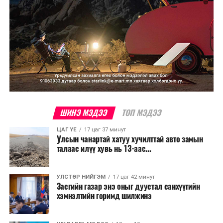
ШИНЭ МЭДЭЭ
ТОП МЭДЭЭ
ЦАГ ҮЕ
17 цаг 37 минут
Улсын чанартай хатуу хучилттай авто замын
талаас илүү хувь нь 13-аас...
УЛСТӨР НИЙГЭМ
17 цаг 42 минут
Засгийн газар энэ оныг дуустал санхүүгийн
хэмнэлтийн горимд шилжинэ