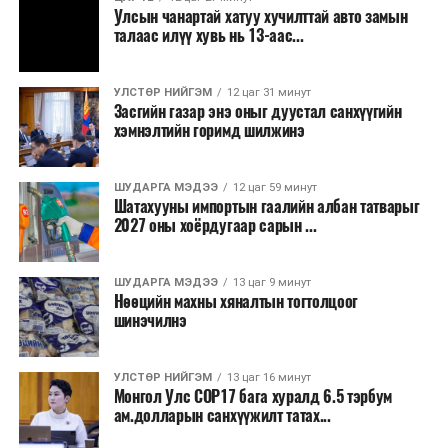
зогсоолуудыг түшиглэсэн худалдаа, үйлчилгээ, орон
Улсын чанартай хатуу хучилттай авто замын
сууцны шинэ бүсүүд бий болох боломжтой. Үүний
талаас илүү хувь нь 13-аас...
зэрэгцээ ажлын байр нэмэгдэх, жижиг, дунд
бизнесийн үйл ажиллагаа өргөжих, үл хөдлөх
УЛСТӨР НИЙГЭМ
12 цаг 31 минут
хөрөнгийн үнэ цэнэ өсөх зэрэг эдийн засгийн эерэг
Засгийн газар энэ оныг дуустал санхүүгийн
үр нөлөө үзүүлнэ гэж тооцсон байна.
хэмнэлтийн горимд шилжинэ
Трамвай нь цахилгаан эрчим хүчээр ажилладаг тул
ашиглалтын явцад агаар бохирдуулагч бодис шууд
ШУДАРГА МЭДЭЭ
12 цаг 59 минут
Шатахууны импортын гаалийн албан татварыг
ялгаруулахгүй. Иргэд хувийн автомашинаас их
2027 оны хоёрдугаар сарын ...
багтаамжийн нийтийн тээвэрт шилжсэнээр замын
хөдөлгөөний ачаалал, нүүрстөрөгчийн давхар исэл
ШУДАРГА МЭДЭЭ
13 цаг 9 минут
болон бусад хүлэмжийн хийн ялгарлыг бууруулах ач
Нөөцийн махны хяналтын тогтолцоог
холбогдолтой.
шинэчилнэ
Түгжрэлээс үүдэлтэй эдийн засгийн алдагдлыг
тооцоход нэг автомашин өдөрт дунджаар 2.5 цаг
УЛСТӨР НИЙГЭМ
13 цаг 16 минут
Монгол Улс COP17 бага хуралд 6.5 тэрбум
түгжрэлд саатахдаа 3.45 литр шатахууныг үр ашиггүй
ам.долларын санхүүжилт татах...
зарцуулдаг байна. Ингэснээр нэг жолооч өдөрт