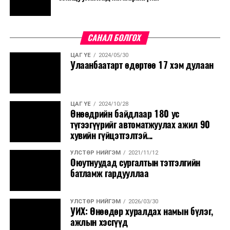
САНАЛ БОЛГОХ
ЦАГ ҮЕ
2024/05/30
Улаанбаатарт өдөртөө 17 хэм дулаан
ЦАГ ҮЕ
2024/10/28
Өнөөдрийн байдлаар 180 ус
түгээгүүрийг автоматжуулах ажил 90
хувийн гүйцэтгэлтэй...
УЛСТӨР НИЙГЭМ
2021/11/12
Оюутнуудад сургалтын тэтгэлгийн
батламж гардууллаа
УЛСТӨР НИЙГЭМ
2026/03/30
УИХ: Өнөөдөр хуралдах намын бүлэг,
ажлын хэсгүүд