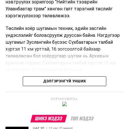
нэвтрүүлэх зорилгоор “Нийтийн тээврийн
Улаанбаатар трам” хөнгөн галт тэрэгний төслийг
хэрэгжүүлэхээр төлөвлөжээ.
Төслийн хоёр шугамын техник, эдийн засгийн
үндэслэлийг боловсруулж дууссан байна. Нэгдүгээр
шугамыг Зуслангийн бүсээс Сүхбаатарын талбай
хүртэл 11 км урттай, 16 зогсоолтой байхаар
төлөвлөсөн бол хоёрдугаар шугам нь Архивын
ерөнхий газраас Сүхбаатарын талбай хүртэл 15 км
үргэлжилж, 23 зогсоолтой байх юм.
ДЭЛГЭРЭНГҮЙ УНШИХ
Төслийг бүрэн хэрэгжүүлснээр цагт 10-12 мянган
зорчигч тээвэрлэх хүчин чадал бүрдэж, замын
хөдөлгөөний дундаж хурд 23.6 хувиар нэмэгдэх
СУРТАЛЧИЛГАА
тооцоо гарчээ.
Трамвайн системийг хөгжүүлснээр нийтийн тээвэрт
ШИНЭ МЭДЭЭ
ТОП МЭДЭЭ
суурилсан хот төлөвлөлтийг дэмжиж, шугам болон
ЦАГ ҮЕ
12 цаг 27 минут