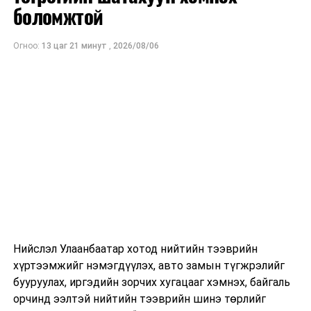
ам.доллар
боломжтой
байхаар тооцжээ.
Огноо:
13 цаг 21 минут
,
2026/08/06
Нийслэл Улаанбаатар хотод нийтийн тээврийн
хүртээмжийг нэмэгдүүлэх, авто замын түгжрэлийг
бууруулах, иргэдийн зорчих хугацааг хэмнэх, байгаль
орчинд ээлтэй нийтийн тээврийн шинэ төрлийг