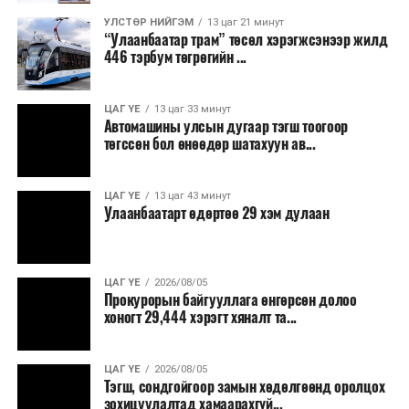
8,238.6 төгрөг, жилд 1.7 сая гаруй төгрөгийн
шатахууны зардлыг зөвхөн түгжрэлд алддаг аж.
УЛСТӨР НИЙГЭМ
13 цаг 21 минут
“Улаанбаатар трам” төсөл хэрэгжсэнээр жилд
446 тэрбум төгрөгийн ...
“Улаанбаатар трам” төсөл хэрэгжиж, авто замын
ачаалал буурснаар трассын дагуух автомашинуудын
шатахууны хэмнэлт жилд 446 тэрбум төгрөгт хүрэх
ЦАГ ҮЕ
13 цаг 33 минут
Автомашины улсын дугаар тэгш тоогоор
боломжтой гэсэн тооцоог техник, эдийн засгийн
төгссөн бол өнөөдөр шатахуун ав...
үндэслэлд тусгажээ.
Төсөл хэрэгжсэнээр иргэдийн зорчих хугацаа
ЦАГ ҮЕ
13 цаг 43 минут
Улаанбаатарт өдөртөө 29 хэм дулаан
богиносож, түгжрэлээс үүдэлтэй эдийн засгийн
алдагдал буурахын зэрэгцээ аюулгүй, найдвартай,
тав тухтай, хүртээмжтэй нийтийн тээврийн шинэ
тогтолцоо бүрдэх ач холбогдолтой юм.
ЦАГ ҮЕ
2026/08/05
Прокурорын байгууллага өнгөрсөн долоо
хоногт 29,444 хэрэгт хяналт та...
ЦАГ ҮЕ
2026/08/05
Тэгш, сондгойгоор замын хөдөлгөөнд оролцох
зохицуулалтад хамаарахгүй...