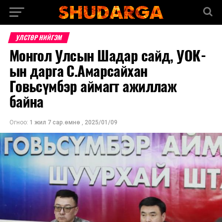
УЛСТӨР НИЙГЭМ
Монгол Улсын Шадар сайд, УОК-
ын дарга С.Амарсайхан
Говьсүмбэр аймагт ажиллаж
байна
Огноо:
1 жил 7 сар.өмнө
,
2025/01/09