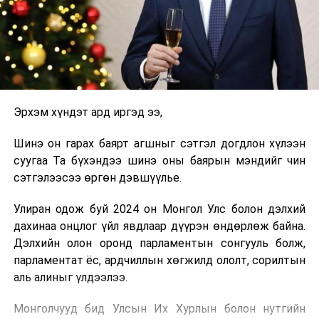
Эрхэм хүндэт ард иргэд ээ,
Шинэ он гарах баярт агшныг сэтгэл догдлон хүлээн
суугаа Та бүхэндээ шинэ оны баярын мэндийг чин
сэтгэлээсээ өргөн дэвшүүлье.
Улиран одож буй 2024 он Монгол Улс болон дэлхий
дахинаа онцлог үйл явдлаар дүүрэн өндөрлөж байна.
Дэлхийн олон оронд парламентын сонгууль болж,
парламентат ёс, ардчиллын хөгжилд ололт, сорилтын
аль алиныг үлдээлээ.
Монголчууд бид Улсын Их Хурлын болон нутгийн