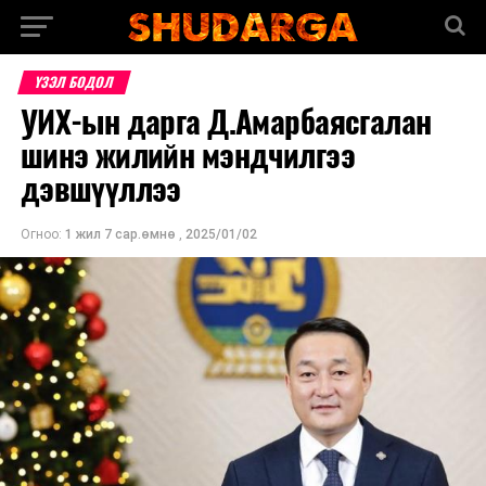
ҮЗЭЛ БОДОЛ
УИХ-ын дарга Д.Амарбаясгалан
шинэ жилийн мэндчилгээ
дэвшүүллээ
Огноо:
1 жил 7 сар.өмнө
,
2025/01/02