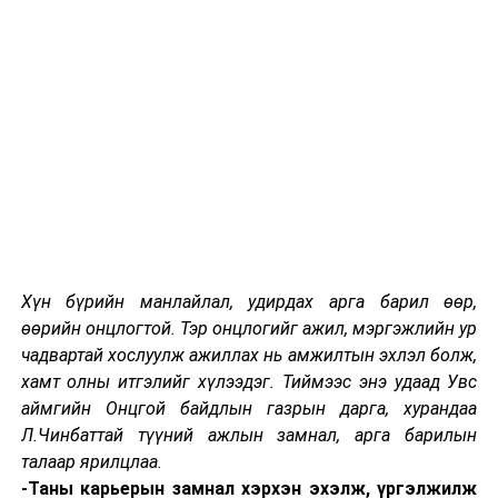
чадсан. Нийгмийн зөвшилцөл, ойлголцол бол Үндсэн
хуулиар тунхагласан хүмүүнлэг, иргэний ардчилсан
нийгмийг цогцлуулан хөгжүүлэхэд чухал зарчим мөн
гэдгийг онцлон тэмдэглэе.
Энэ удаагийн парламентын үнэт зүйл мөн үүнд
чиглэж байна. Улсын Их Хурал ирэх дөрвөн жилийн
стратегиа баталж нийт иргэн, үндэсний язгуур ашиг
сонирхлыг эрхэмлэсэн, тогтвортой хөгжилд
тулгуурласан, хүн төвтэй, хүний эрх, эрх чөлөөг
дээдэлсэн үзэл санааг тэргүүн эрэмбэд
тавилаа. Тиймээс цаг үеийн шаардлагад нийцүүлэн
Хүн бүрийн манлайлал, удирдах арга барил өөр,
хуулийг цаг алдалгүй, чанартай баталдаг болох, хууль
өөрийн онцлогтой. Тэр онцлогийг ажил, мэргэжлийн ур
ба журмын заагийг тодорхойлж зохистой харьцааг
чадвартай хослуулж ажиллах нь амжилтын эхлэл болж,
хангах, хуулийн биелэлтэд тавих хяналтыг
хамт олны итгэлийг хүлээдэг. Тиймээс энэ удаад Увс
тогтмолжуулах, парламентын үйл ажиллагааны үр
аймгийн Онцгой байдлын газрын дарга, хурандаа
нөлөөг дээшлүүлэх зэрэг олон чухал ажил биднийг
Л.Чинбаттай түүний ажлын замнал, арга барилын
хүлээж байна. Үүний гол зорилго бол хуулийн дор хүн
талаар ярилцлаа.
бүр эрх тэгш байхад оршино.
-Таны карьерын замнал хэрхэн эхэлж, үргэлжилж