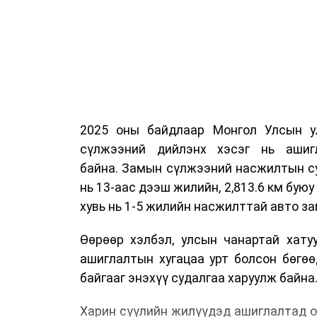
2025 оны байдлаар Монгол Улсын у
сүлжээний дийлэнх хэсэг нь ашиг
байна. Замын сүлжээний насжилтын суд
нь 13-аас дээш жилийн, 2,813.6 км буюу 
хувь нь 1-5 жилийн насжилттай авто за
Өөрөөр хэлбэл, улсын чанартай хату
ашиглалтын хугацаа урт болсон бөгө
байгааг энэхүү судалгаа харуулж байна
Харин сүүлийн жилүүдэд ашиглалтад о