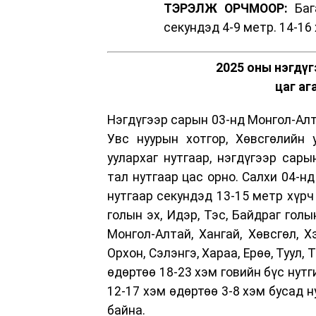
ТЭРЭЛЖ ОРЧМООР:
Бага
секундэд 4-9 метр. 14-16
2025 оны нэгдүг
цаг аг
Нэгдүгээр сарын 03-нд Монгол-Алта
Увс нуурын хотгор, Хөвсгөлийн 
уулархаг нутгаар, нэгдүгээр сары
тал нутгаар цас орно. Салхи 04-нд 
нутгаар секундэд 13-15 метр хүрч
голын эх, Идэр, Тэс, Байдраг гол
Монгол-Алтай, Хангай, Хөвсгөл, Х
Орхон, Сэлэнгэ, Хараа, Ерөө, Туул
өдөртөө 18-23 хэм говийн бүс нут
12-17 хэм өдөртөө 3-8 хэм бусад 
байна.