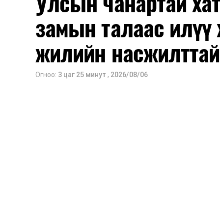
Улсын чанартай хат
замын талаас илүү 
жилийн насжилттай
Огноо:
3 цаг 25 минут
,
2026/08/06