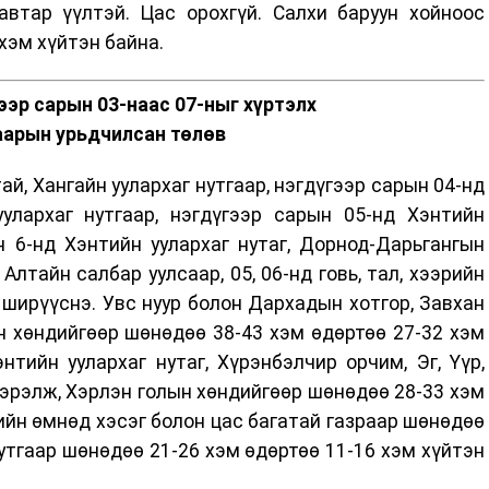
втар үүлтэй. Цас орохгүй. Салхи баруун хойноос
 хэм хүйтэн байна.
ээр сарын 03-наас 07-ныг хүртэлх
аарын урьдчилсан төлөв
й, Хангайн уулархаг нутгаар, нэгдүгээр сарын 04-нд
уулархаг нутгаар, нэгдүгээр сарын 05-нд Хэнтийн
н 6-нд Хэнтийн уулархаг нутаг, Дорнод-Дарьгангын
Алтайн салбар уулсаар, 05, 06-нд говь, тал, хээрийн
 ширүүснэ. Увс нуур болон Дархадын хотгор, Завхан
ын хөндийгөөр шөнөдөө 38-43 хэм өдөртөө 27-32 хэм
энтийн уулархаг нутаг, Хүрэнбэлчир орчим, Эг, Үүр,
, Тэрэлж, Хэрлэн голын хөндийгөөр шөнөдөө 28-33 хэм
гийн өмнөд хэсэг болон цас багатай газраар шөнөдөө
нутгаар шөнөдөө 21-26 хэм өдөртөө 11-16 хэм хүйтэн