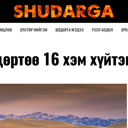
ОНЦЛОВ
УЛСТӨР НИЙГЭМ
ШУДАРГА МЭДЭЭ
ҮЗЭЛ БОДОЛ
УРЛ
өртөө 16 хэм хүйтэ