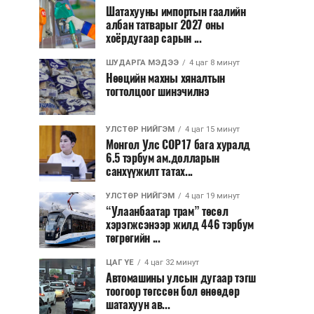
Шатахууны импортын гаалийн
албан татварыг 2027 оны
хоёрдугаар сарын ...
ШУДАРГА МЭДЭЭ
4 цаг 8 минут
Нөөцийн махны хяналтын
тогтолцоог шинэчилнэ
УЛСТӨР НИЙГЭМ
4 цаг 15 минут
Монгол Улс COP17 бага хуралд
6.5 тэрбум ам.долларын
санхүүжилт татах...
УЛСТӨР НИЙГЭМ
4 цаг 19 минут
“Улаанбаатар трам” төсөл
хэрэгжсэнээр жилд 446 тэрбум
төгрөгийн ...
ЦАГ ҮЕ
4 цаг 32 минут
Автомашины улсын дугаар тэгш
тоогоор төгссөн бол өнөөдөр
шатахуун ав...