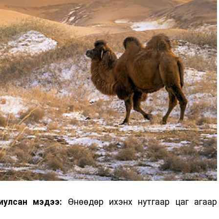
иулсан мэдээ:
Өнөөдөр ихэнх нутгаар цаг агаар