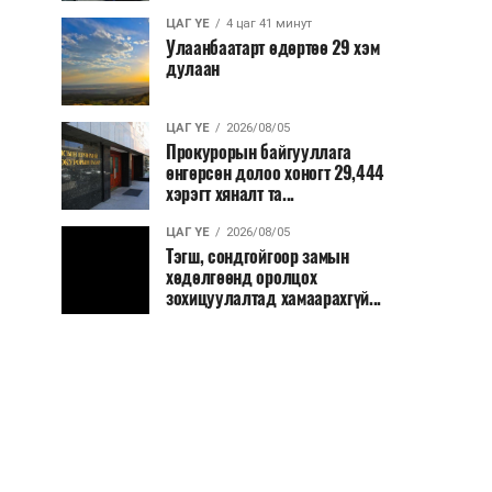
ЦАГ ҮЕ
4 цаг 41 минут
Улаанбаатарт өдөртөө 29 хэм
дулаан
ЦАГ ҮЕ
2026/08/05
Прокурорын байгууллага
өнгөрсөн долоо хоногт 29,444
хэрэгт хяналт та...
ЦАГ ҮЕ
2026/08/05
Тэгш, сондгойгоор замын
хөдөлгөөнд оролцох
зохицуулалтад хамаарахгүй...