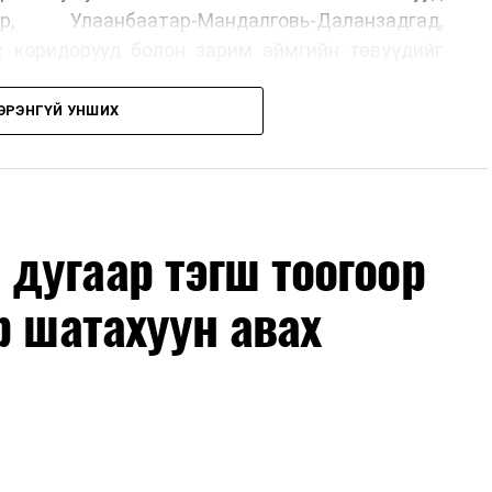
р, Улаанбаатар-Мандалговь-Даланзадгад,
х коридорууд болон зарим аймгийн төвүүдийг
ЭРЭНГҮЙ УНШИХ
, их засвар, ээлжит засвар арчлалтын ажлыг
лөх нь замын хөдөлгөөний аюулгүй байдлыг
гах, төсвийн хөрөнгө оруулалтыг оновчтой
лбаныхан хэлж байна
гэж Зам, тээврийн яамнаас
дугаар тэгш тоогоор
р шатахуун авах