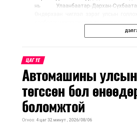
нь Улаанбаатар-Дархан-Сүхбаата
Өндөрхаан чиглэл зэрэг улсын голло
холбосон чиглэлүүдэд төвлөрчээ.
ДЭЛГ
Авто замын насжилтыг тогтмол үнэлж
шинжлэх ухааны үндэслэлтэй төлөв
хангах, ашиглалтын хугацааг уртас
ЦАГ ҮЕ
төлөвлөхөд чухал ач холбогдолтойг а
Автомашины улсын 
мэдээллээ.
төгссөн бол өнөөдө
боломжтой
Огноо:
4 цаг 32 минут
,
2026/08/06