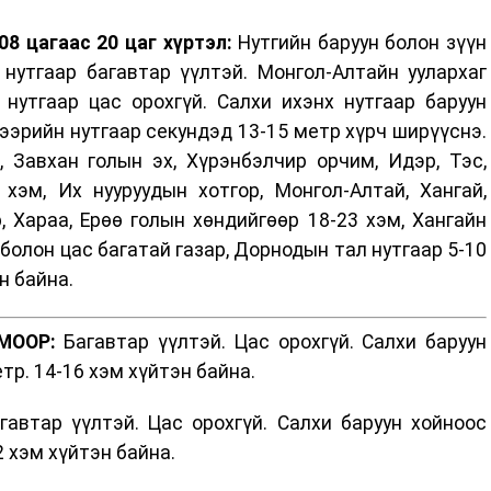
8 цагаас 20 цаг хүртэл:
Нутгийн баруун болон зүүн
 нутгаар багавтар үүлтэй. Монгол-Алтайн уулархаг
 нутгаар цас орохгүй. Салхи ихэнх нутгаар баруун
хээрийн нутгаар секундэд 13-15 метр хүрч ширүүснэ.
 Завхан голын эх, Хүрэнбэлчир орчим, Идэр, Тэс,
хэм, Их нууруудын хотгор, Монгол-Алтай, Хангай,
р, Хараа, Ерөө голын хөндийгөөр 18-23 хэм, Хангайн
 болон цас багатай газар, Дорнодын тал нутгаар 5-10
н байна.
МООР:
Багавтар үүлтэй. Цас орохгүй. Салхи баруун
тр. 14-16 хэм хүйтэн байна.
автар үүлтэй. Цас орохгүй. Салхи баруун хойноос
2 хэм хүйтэн байна.