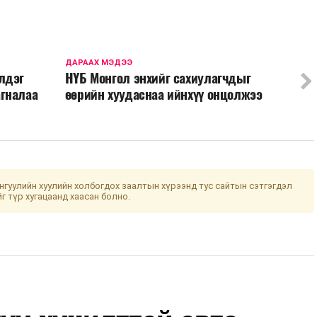
ДАРААХ МЭДЭЭ
лдэг
НҮБ Монгол энхийг сахиулагчдыг
гналаа
өөрийн хуудаснаа ийнхүү онцолжээ
гуулийн хуулийн холбогдох заалтын хүрээнд тус сайтын сэтгэгдэл
йг түр хугацаанд хаасан болно.