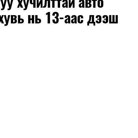
уу хучилттай авто
хувь нь 13-аас дээш