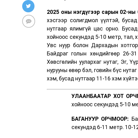
2025 оны нэгдүгээр сарын 02-ны 0
хэсгээр солигдмол үүлтэй, бусад
нутгаар ялимгүй цас орно. Бусад
хойноос секундэд 5-10 метр, тал, 
Увс нуур болон Дархадын хотгор,
Байдраг голын хөндийгөөр 26-31 
Хөвсгөлийн уулархаг нутаг, Эг, Үү
нурууны өвөр бэл, говийн бүс нутаг
хэм, бусад нутгаар 11-16 хэм хүйтэ
УЛААНБААТАР ХОТ ОРЧ
хойноос секундэд 5-10 ме
БАГАНУУР ОРЧМООР:
Баг
секундэд 6-11 метр. 10-1