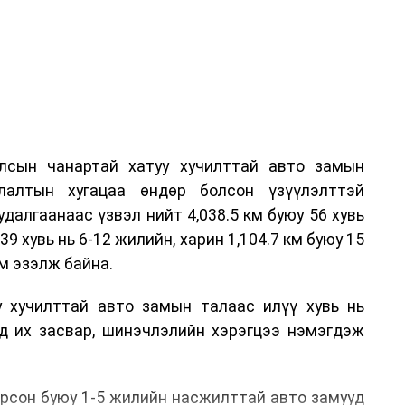
лсын чанартай хатуу хучилттай авто замын
лалтын хугацаа өндөр болсон үзүүлэлттэй
алгаанаас үзвэл нийт 4,038.5 км буюу 56 хувь
39 хувь нь 6-12 жилийн, харин 1,104.7 км буюу 15
м эзэлж байна.
у хучилттай авто замын талаас илүү хувь нь
өд их засвар, шинэчлэлийн хэрэгцээ нэмэгдэж
.
рсон буюу 1-5 жилийн насжилттай авто замууд