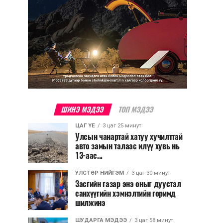
ШИНЭ МЭДЭЭ
ТОП МЭДЭЭ
ЦАГ ҮЕ
3 цаг 25 минут
Улсын чанартай хатуу хучилттай
авто замын талаас илүү хувь нь
13-аас...
УЛСТӨР НИЙГЭМ
3 цаг 30 минут
Засгийн газар энэ оныг дуустал
санхүүгийн хэмнэлтийн горимд
шилжинэ
ШУДАРГА МЭДЭЭ
3 цаг 58 минут