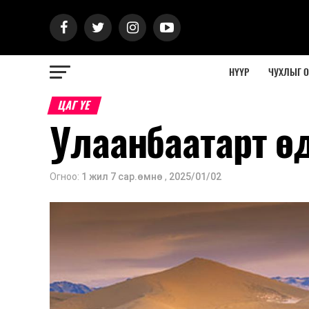
НҮҮР
ЧУХЛЫГ 
ЦАГ ҮЕ
Улаанбаатарт өд
Огноо:
1 жил 7 сар.өмнө
,
2025/01/02