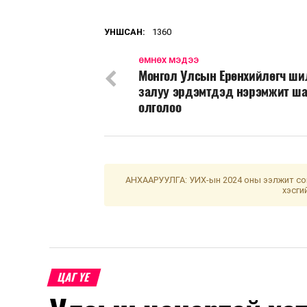
УНШСАН:
1360
ӨМНӨХ МЭДЭЭ
Монгол Улсын Ерөнхийлөгч ши
залуу эрдэмтдэд нэрэмжит ша
олголоо
АНХААРУУЛГА: УИХ-ын 2024 оны ээлжит сон
хэсги
ЦАГ ҮЕ