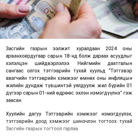
Засгийн газрын ээлжит хуралдаан 2024 оны
арванхоёрдугаар сарын 18-нд болж дараах асуудлыг
хэлэлцэн шийдвэрлэлээ. Нийгмийн даатгалын
сангаас олгох тэтгэврийн тухай хуульд “Тэтгэвэр
авагчийн тэтгэврийн хэмжээг өмнөх оны инфляцын
жилийн дундаж түвшинтэй уялдуулж жил бүрийн 01
дүгээр сарын 01-ний өдрөөс эхлэн нэмэгдүүлнэ” гэж
заасан.
Хуулийн дагуу Тэтгэврийн хэмжээг нэмэгдүүлэх,
тэтгэврийн доод хэмжээг шинэчлэн тогтоох тухай
Засгийн газрын тогтоол гарлаа.