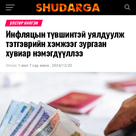
УЛСТӨР НИЙГЭМ
Инфляцын түвшинтэй уялдуулж
тэтгэврийн хэмжээг зургаан
хувиар нэмэгдүүллээ
Огноо:
1 жил 7 сар.өмнө
,
2024/12/20