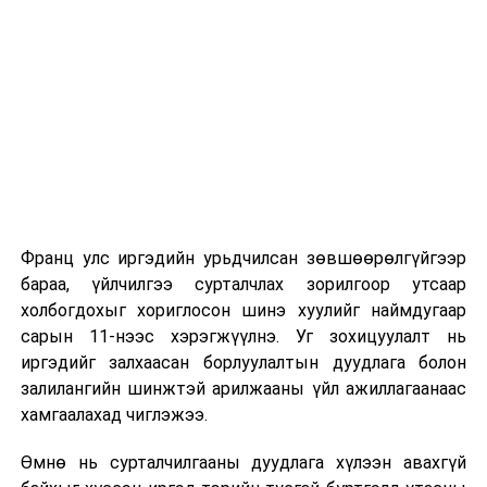
Их, дээд сургуулийн хичээл
2026 оны 9 дүгээр сарын 1-нээс цахимаар
эхэлнэ.
2026 оны 9 дүгээр сарын 14-нөөс танхимаар
үргэлжилнэ.
Оюутны дотуур байр
Франц улс иргэдийн урьдчилсан зөвшөөрөлгүйгээр
2026 оны 9 дүгээр сарын 13-наас оюутнуудыг
бараа, үйлчилгээ сурталчлах зорилгоор утсаар
дотуур байранд оруулж эхэлнэ.
холбогдохыг хориглосон шинэ хуулийг наймдугаар
Сургууль, цэцэрлэгийн үйл ажиллагааны
сарын 11-нээс хэрэгжүүлнэ. Уг зохицуулалт нь
зохицуулалт
иргэдийг залхаасан борлуулалтын дуудлага болон
залилангийн шинжтэй арилжааны үйл ажиллагаанаас
2026 оны 8 дугаар сарын 17–28-ны өдрүүдэд
хамгаалахад чиглэжээ.
нийслэлийн бүх сургууль, цэцэрлэгт ажлын
Өмнө нь сурталчилгааны дуудлага хүлээн авахгүй
байранд элсэлт, бүртгэл болон бусад аливаа