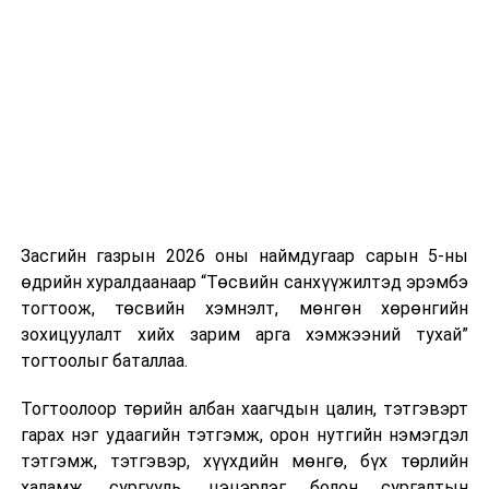
Хуулийг зөрчиж дуудлага хийсэн хувь хүнийг нэг
дуудлага тутамд 75 мянга хүртэлх евро, аж ахуйн
нэгжийг 375 мянга хүртэлх еврогоор торгох
боломжтой. Харин хэрэглэгч өөрөө зөвшөөрсөн,
эсвэл тухайн компанитай өмнө нь гэрээний
харилцаатай бөгөөд шинэ үйлчилгээ санал болгож
буй тохиолдолд хориг үйлчлэхгүй. Иргэд
зөвшөөрөлгүй дуудлагын талаар төрийн цахим
хуудсаар мэдээлэх боломжтой.
Засгийн газрын 2026 оны наймдугаар сарын 5-ны
Шинэ хууль Францын зах зээлд үйлчилдэг гадаадын
өдрийн хуралдаанаар “Төсвийн санхүүжилтэд эрэмбэ
дуудлагын төвүүдэд нөлөөлөхөөр байна. Тухайлбал,
тогтоож, төсвийн хэмнэлт, мөнгөн хөрөнгийн
Мароккогийн дуудлагын төвүүдийн орлогын 80 гаруй
зохицуулалт хийх зарим арга хэмжээний тухай”
хувь Францын зах зээлээс бүрддэг бөгөөд тус улсын
тогтоолыг баталлаа.
40–50 мянган ажлын байр эрсдэлд орж болзошгүйг
Мароккогийн хөдөлмөр эрхлэлтийн сайд мэдэгджээ.
Тогтоолоор төрийн албан хаагчдын цалин, тэтгэвэрт
гарах нэг удаагийн тэтгэмж, орон нутгийн нэмэгдэл
тэтгэмж, тэтгэвэр, хүүхдийн мөнгө, бүх төрлийн
халамж, сургууль, цэцэрлэг болон сургалтын