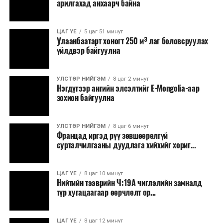
арилгахад анхаарч байна
томилолт, гадаадын зочин хүлээн авах зардал;
Зайлшгүй шаардлагагүй тоног төхөөрөмж,
ЦАГ ҮЕ
5 цаг 51 минут
тавилга, автомашин худалдан авах;
Улаанбаатарт хоногт 250 м³ лаг боловсруулах
үйлдвэр байгуулна
Батлан хамгаалах, хууль зүйн салбараас бусад
сургалт, дадлага;
УЛСТӨР НИЙГЭМ
8 цаг 2 минут
Хуулиар заавал мэдээлэхээс бусад кино,
Нэгдүгээр ангийн элсэлтийг E-Mongolia-аар
контент, хэвлэлийн зардал;
зохион байгуулна
Заавал олгохоос бусад тэтгэмж, урамшуулал.
УЛСТӨР НИЙГЭМ
8 цаг 6 минут
Санхүүгийн хэмнэлтийн горимыг 2026 оны
Францад иргэд рүү зөвшөөрөлгүй
арванхоёрдугаар сарын 31 хүртэл мөрдөнө. Харин
сурталчилгааны дуудлага хийхийг хориг...
эрүүл мэндийн салбар уг хэмнэлтийн горимд
хамрагдахгүй бөгөөд цэцэрлэг, сургуулийн хүүхдийн
ЦАГ ҮЕ
8 цаг 10 минут
эрт илрүүлэг, вакцинжуулалт, томуу, томуу төст
Нийтийн тээврийн Ч:19А чиглэлийн замналд
өвчний эсрэг арга хэмжээ зэрэг зайлшгүй
түр хугацаагаар өөрчлөлт ор...
шаардлагатай ажлууд төлөвлөгөөний дагуу
үргэлжилнэ гэж Ерөнхий сайд Н.Учрал онцоллоо.
ЦАГ ҮЕ
8 цаг 12 минут