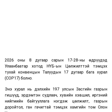
шаардлагатай 297.4 тэрбум төгрөгийг Нийгмийн
даатгалын сангийн 2025 оны төсвийн тухай хуульд
тусгажээ.
УНШСАН:
1589
ДАРААХ МЭДЭЭ
ЦЕГ: Реппер Roockie-г олж, шалгалтын ажиллагааг
үргэлжлүүлж байна
ӨМНӨХ МЭДЭЭ
Ажлын хэсэг өнөөдөр хуралдана
2026 оны 8 дугаар сарын 17-28-ны өдрүүдэд
Улаанбаатар хотод НҮБ-ын Цөлжилттэй тэмцэх
тухай конвенцын Талуудын 17 дугаар бага хурал
(COP17) болно.
Энэ хурал нь дэлхийн 197 улсын Засгийн газрын
гишүүд, эрдэмтэн судлаач, хувийн хэвшил, иргэний
нийгмийн байгууллага нэгдэж цөлжилт, газрын
доройтол, ган гачигтай тэмцэх хамгийн том Олон