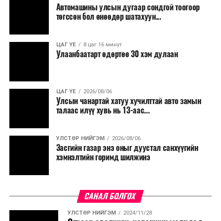
Автомашины улсын дугаар сондгой тоогоор
Мөн бүх шатны төсвийн ерөнхийлөн захирагч нарт
төгссөн бол өнөөдөр шатахуун...
салбар бүрдээ урсгал зардлыг 20 хувиар бууруулах,
нөхөн томилгоо хийхгүй байх, аялал, амралт, зугаалга,
ЦАГ ҮЕ
8 цаг 16 минут
хамт олны урлаг, спортын арга хэмжээг зохион
Улаанбаатарт өдөртөө 30 хэм дулаан
байгуулахгүй байх, төрийн албанд шинэ орон тоо бий
болгохгүй байх, эрчим хүчний хэрэглээг хэмнэх, хурал,
сургалтыг цахим хэлбэрт шилжүүлэх, төрийн албан
ЦАГ ҮЕ
2026/08/06
хаагчдыг зарим өдрүүдэд цахимаар ажиллуулах арга
Улсын чанартай хатуу хучилттай авто замын
хэмжээг үргэлжлүүлэхийг үүрэг болголоо.
талаас илүү хувь нь 13-аас...
Төсвийн сахилга бат сайжирч, эдийн засгийн нөхцөл
УЛСТӨР НИЙГЭМ
2026/08/06
байдал хэвийн болсон тохиолдолд эдгээр
Засгийн газар энэ оныг дуустал санхүүгийн
хязгаарлалтыг үе шаттайгаар сулруулах юм.
хэмнэлтийн горимд шилжинэ
САНАЛ БОЛГОХ
УЛСТӨР НИЙГЭМ
2024/11/28