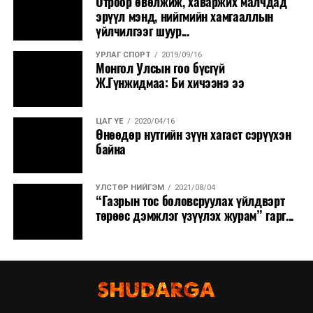
Отроор өвөлжиж, хаваржих малчдад
эрүүл мэнд, нийгмийн хамгааллын
үйлчилгээг шуур...
УРЛАГ СПОРТ
2019/09/16
Монгол Улсын гоо бүсгүй
Ж.Гүнжидмаа: Би хичээнэ ээ
ЦАГ ҮЕ
2020/04/16
Өнөөдөр нутгийн зүүн хагаст сэрүүхэн
байна
УЛСТӨР НИЙГЭМ
2021/08/04
“Газрын тос боловсруулах үйлдвэрт
төрөөс дэмжлэг үзүүлэх журам” гарг...