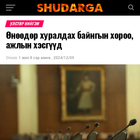
УЛСТӨР НИЙГЭМ
Өнөөдөр хуралдах байнгын хороо,
ажлын хэсгүүд
Огноо:
1 жил 8 сар.өмнө
,
2024/12/09