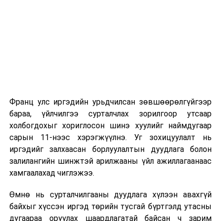
хуулийн төслүүд
/
Засгийн газар
2026 оны 9 дүгээр сарын 1-нээс цахимаар
2024.12.04-ний
эхэлнэ.
өдөр өргөн
2026 оны 9 дүгээр сарын 14-нөөс танхимаар
мэдүүлсэн,
хоёр
үргэлжилнэ.
дахь хэлэлцүүлэг
,
санал, дүгнэлтээ
Оюутны дотуур байр
Төсвийн байнгын
Франц улс иргэдийн урьдчилсан зөвшөөрөлгүйгээр
хороонд
2026 оны 9 дүгээр сарын 13-наас оюутнуудыг
бараа, үйлчилгээ сурталчлах зорилгоор утсаар
хүргүүлнэ.
/
дотуур байранд оруулж эхэлнэ.
холбогдохыг хориглосон шинэ хуулийг наймдугаар
Сургууль, цэцэрлэгийн үйл ажиллагааны
· Монгол Улсын
сарын 11-нээс хэрэгжүүлнэ. Уг зохицуулалт нь
зохицуулалт
2025 оны
иргэдийг залхаасан борлуулалтын дуудлага болон
төсвийн тухай
залилангийн шинжтэй арилжааны үйл ажиллагаанаас
2026 оны 8 дугаар сарын 17–28-ны өдрүүдэд
хуулийн
хамгаалахад чиглэжээ.
нийслэлийн бүх сургууль, цэцэрлэгт ажлын
төсөлтэй хамт
Өмнө нь сурталчилгааны дуудлага хүлээн авахгүй
байранд элсэлт, бүртгэл болон бусад аливаа
өргөн мэдүүлсэн
байхыг хүссэн иргэд төрийн тусгай бүртгэлд утасны
арга хэмжээ зохион байгуулахгүй болно.
Төрийн
дугаараа оруулах шаардлагатай байсан ч зарим
хэмнэлтийн