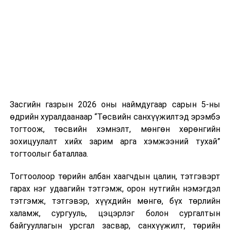
газар 2024.12.04-
нэгжийг 375 мянга хүртэлх еврогоор торгох
ний өдөр өргөн
боломжтой. Харин хэрэглэгч өөрөө зөвшөөрсөн,
мэдүүлсэн,
анхны
эсвэл тухайн компанитай өмнө нь гэрээний
хэлэлцүүлэг
,
харилцаатай бөгөөд шинэ үйлчилгээ санал болгож
санал, дүгнэлтээ
буй тохиолдолд хориг үйлчлэхгүй. Иргэд
Төсвийн байнгын
зөвшөөрөлгүй дуудлагын талаар төрийн цахим
хороонд
хуудсаар мэдээлэх боломжтой.
хүргүүлнэ.
/
Засгийн газрын 2026 оны наймдугаар сарын 5-ны
Шинэ хууль Францын зах зээлд үйлчилдэг гадаадын
· Байнгын
өдрийн хуралдаанаар “Төсвийн санхүүжилтэд эрэмбэ
дуудлагын төвүүдэд нөлөөлөхөөр байна. Тухайлбал,
хорооны
тогтоож, төсвийн хэмнэлт, мөнгөн хөрөнгийн
Мароккогийн дуудлагын төвүүдийн орлогын 80 гаруй
тогтоолын төсөл
зохицуулалт хийх зарим арга хэмжээний тухай”
хувь Францын зах зээлээс бүрддэг бөгөөд тус улсын
/
Ажлын хэсгийн
тогтоолыг баталлаа.
40–50 мянган ажлын байр эрсдэлд орж болзошгүйг
үйл ажиллагааны
Мароккогийн хөдөлмөр эрхлэлтийн сайд мэдэгджээ.
удирдамж батлах
Тогтоолоор төрийн албан хаагчдын цалин, тэтгэвэрт
тухай
/
гарах нэг удаагийн тэтгэмж, орон нутгийн нэмэгдэл
тэтгэмж, тэтгэвэр, хүүхдийн мөнгө, бүх төрлийн
2
Аюулгүй байдал,
·
Монгол Улсын
10.00
халамж, сургууль, цэцэрлэг болон сургалтын
гадаад
2025 оны
байгууллагын урсгал засвар, санхүүжилт, төрийн