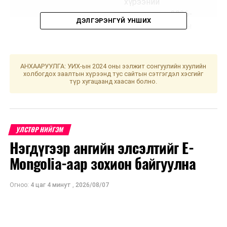
хүрээний
мэдэгдэл, 2026-
ДЭЛГЭРЭНГҮЙ УНШИХ
2027 оны
төсвийн
төсөөллийн
тухай хуульд
АНХААРУУЛГА: УИХ-ын 2024 оны ээлжит сонгуулийн хуулийн
холбогдох заалтын хүрээнд тус сайтын сэтгэгдэл хэсгийг
өөрчлөлт
түр хугацаанд хаасан болно.
оруулах тухай
хуулийн төсөл,
Монгол Улсын
2025 оны
УЛСТӨР НИЙГЭМ
төсвийн тухай,
Нэгдүгээр ангийн элсэлтийг E-
Нийгмийн
Mongolia-аар зохион байгуулна
даатгалын
сангийн 2025
оны төсвийн
Огноо:
4 цаг 4 минут
,
2026/08/07
тухай хуульд
өөрчлөлт
оруулах тухай,