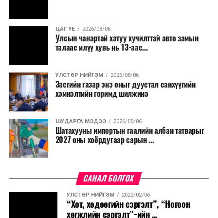
оруулах тухай
салбар бүрдээ урсгал зардлыг 20 хувиар бууруулах,
хуулийн төсөл,
нөхөн томилгоо хийхгүй байх, аялал, амралт, зугаалга,
“Засгийн газарт
ЦАГ ҮЕ
2026/08/06
хамт олны урлаг, спортын арга хэмжээг зохион
чиглэл өгөх
Улсын чанартай хатуу хучилттай авто замын
байгуулахгүй байх, төрийн албанд шинэ орон тоо бий
талаас илүү хувь нь 13-аас...
тухай”, “Монгол
болгохгүй байх, эрчим хүчний хэрэглээг хэмнэх, хурал,
Улсын 2025 оны
сургалтыг цахим хэлбэрт шилжүүлэх, төрийн албан
төсвийн тухай
УЛСТӨР НИЙГЭМ
2026/08/06
хаагчдыг зарим өдрүүдэд цахимаар ажиллуулах арга
хууль
Засгийн газар энэ оныг дуустал санхүүгийн
хэмжээг үргэлжлүүлэхийг үүрэг болголоо.
хэмнэлтийн горимд шилжинэ
батлагдсантай
холбогдуулан
Төсвийн сахилга бат сайжирч, эдийн засгийн нөхцөл
авах зарим арга
ШУДАРГА МЭДЭЭ
2026/08/06
байдал хэвийн болсон тохиолдолд эдгээр
хэмжээний
Шатахууны импортын гаалийн албан татварыг
хязгаарлалтыг үе шаттайгаар сулруулах юм.
2027 оны хоёрдугаар сарын ...
тухай” УИХ-ын
тогтоолын
төслүүд /
Засгийн
газар 2024.12.04-
САНАЛ БОЛГОХ
ний өдөр өргөн
УЛСТӨР НИЙГЭМ
2022/02/06
мэдүүлсэн,
анхны
“Хот, хөдөөгийн сэргэлт”, “Ногоон
хэлэлцүүлэг
,
хөгжлийн сэргэлт”-ийн ...