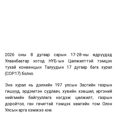
Эрүүл мэндийн
даатгалын
сангийн 2025
оны төсвийн
тухай хуульд
өөрчлөлт
оруулах тухай
хуулийн төслүүд
болон хамт
2026 оны 8 дугаар сарын 17-28-ны өдрүүдэд
өргөн мэдүүлсэн
Улаанбаатар хотод НҮБ-ын Цөлжилттэй тэмцэх
хууль, тогтоолын
тухай конвенцын Талуудын 17 дугаар бага хурал
төслүүдийг
(COP17) болно.
хэлэлцүүлэгт
бэлтгэх үүрэг
Энэ хурал нь дэлхийн 197 улсын Засгийн газрын
бүхий ажлын
гишүүд, эрдэмтэн судлаач, хувийн хэвшил, иргэний
хэсгийн
нийгмийн байгууллага нэгдэж цөлжилт, газрын
хуралдаан
доройтол, ган гачигтай тэмцэх хамгийн том Олон
Улсын арга хэмжээ юм.