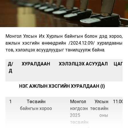
Монгол Улсын Их Хурлын байнгын болон дэд хороо,
ажлын хэсгийн өнөөдрийн /2024.12.09/ хуралдааны
тов, хэлэлцэх асуудлуудыг танилцуулж байна.
Д/
ХУРАЛДААН
ХЭЛЭЛЦЭХ АСУУДАЛ
ЦАГ
Д
НЭГ. АЖЛЫН ХЭСГИЙН ХУРАЛДААН (I)
1
Төсвийн
Монгол Улсын
11.00
байнгын хороо
нэгдсэн төсвийн
2025 оны
төсвийн