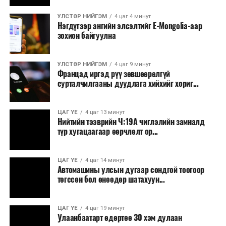
Зайлшгүй шаардлагагүй тоног төхөөрөмж,
мэдүүлсэн,
хоёр
УЛСТӨР НИЙГЭМ
4 цаг 4 минут
тавилга, автомашин худалдан авах;
дахь хэлэлцүүлэг
,
Нэгдүгээр ангийн элсэлтийг E-Mongolia-аар
зохион байгуулна
санал, дүгнэлтээ
Батлан хамгаалах, хууль зүйн салбараас бусад
Төсвийн байнгын
сургалт, дадлага;
хороонд
УЛСТӨР НИЙГЭМ
4 цаг 9 минут
Хуулиар заавал мэдээлэхээс бусад кино,
хүргүүлнэ.
/
Францад иргэд рүү зөвшөөрөлгүй
контент, хэвлэлийн зардал;
сурталчилгааны дуудлага хийхийг хориг...
· Монгол Улсын
Заавал олгохоос бусад тэтгэмж, урамшуулал.
2025 оны
ЦАГ ҮЕ
4 цаг 13 минут
Санхүүгийн хэмнэлтийн горимыг 2026 оны
төсвийн тухай
Нийтийн тээврийн Ч:19А чиглэлийн замналд
арванхоёрдугаар сарын 31 хүртэл мөрдөнө. Харин
хуулийн
түр хугацаагаар өөрчлөлт ор...
эрүүл мэндийн салбар уг хэмнэлтийн горимд
төсөлтэй хамт
хамрагдахгүй бөгөөд цэцэрлэг, сургуулийн хүүхдийн
өргөн мэдүүлсэн
ЦАГ ҮЕ
4 цаг 14 минут
эрт илрүүлэг, вакцинжуулалт, томуу, томуу төст
Төрийн
Автомашины улсын дугаар сондгой тоогоор
өвчний эсрэг арга хэмжээ зэрэг зайлшгүй
хэмнэлтийн
төгссөн бол өнөөдөр шатахуун...
шаардлагатай ажлууд төлөвлөгөөний дагуу
тухай хуульд
үргэлжилнэ гэж Ерөнхий сайд Н.Учрал онцоллоо.
нэмэлт,
ЦАГ ҮЕ
4 цаг 19 минут
өөрчлөлт
Улаанбаатарт өдөртөө 30 хэм дулаан
Мөн бүх шатны төсвийн ерөнхийлөн захирагч нарт