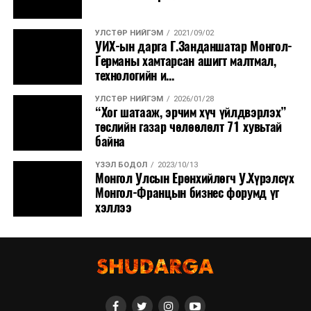
санал, дүгнэлтээ
Төсвийн байнгын
УЛСТӨР НИЙГЭМ
2021/09/02
хороонд
УИХ-ын дарга Г.Занданшатар Монгол-
хүргүүлнэ.
/
Германы хамтарсан ашигт малтмал,
технологийн и...
3
Ёс зүй, дэгийн
·
Монгол Улсын
11.00
УЛСТӨР НИЙГЭМ
2026/01/28
байнгын хороо
“Хог шатааж, эрчим хүч үйлдвэрлэх”
2025 оны
төслийн газар чөлөөлөлт 71 хувьтай
төсвийн тухай,
байна
Нийгмийн
даатгалын
ҮЗЭЛ БОДОЛ
2023/10/13
Монгол Улсын Ерөнхийлөгч У.Хүрэлсүх
сангийн 2025
Монгол-Францын бизнес форумд үг
оны төсвийн
хэллээ
тухай хуульд
өөрчлөлт
оруулах тухай,
Эрүүл мэндийн
даатгалын
сангийн 2025
оны төсвийн