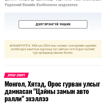
Үндэсний Бөхийн Холбооноос мэдээллээ.
ДЭЛГЭРЭНГҮЙ УНШИХ
АНХААРУУЛГА: УИХ-ын 2024 оны ээлжит сонгуулийн хуулийн
холбогдох заалтын хүрээнд тус сайтын сэтгэгдэл хэсгийг
түр хугацаанд хаасан болно.
УРЛАГ СПОРТ
Монгол, Хятад, Орос гурван улсыг
дамнасан "Цайны замын авто
ралли" эхэллээ