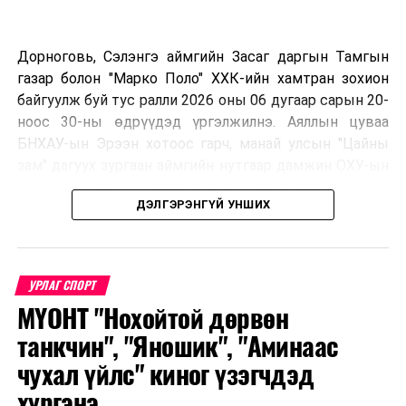
Дорноговь, Сэлэнгэ аймгийн Засаг даргын Тамгын
газар болон "Марко Поло" ХХК-ийн хамтран зохион
байгуулж буй тус ралли 2026 оны 06 дугаар сарын 20-
ноос 30-ны өдрүүдэд үргэлжилнэ. Аяллын цуваа
БНХАУ-ын Эрээн хотоос гарч, манай улсын "Цайны
зам" дагуух зургаан аймгийн нутгаар дамжин ОХУ-ын
Улаан-Үд хотноо барианд орох маршруттай бөгөөд
ДЭЛГЭРЭНГҮЙ УНШИХ
улс тус бүрээс авто спорт сонирхогч тамирчдын 10
автомашин, нийт 75 гаруй хүн бүхий аяллын баг,
хэвлэл мэдээллийн төлөөлөл оролцож байна.
УРЛАГ СПОРТ
МҮОНТ "Нохойтой дөрвөн
Тус автомашинтай брэнд аяллыг зохион байгуулах
танкчин", "Яношик", "Аминаас
шийдвэрийг гурван орны Аялал жуулчлалын сайд
чухал үйлс" киног үзэгчдэд
нарын 2025 онд Дархан-Уул аймагт хийсэн IX
хүргэнэ
уулзалтын үеэр гаргасан бөгөөд энэхүү санаачилгыг