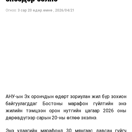
МҮОНТ, "Дэлхийн морьтнууд" төслийн хамтран
Огноо:
3 сар 20 өдөр.өмнө
,
2026/04/21
бүтээсэн "Зөн дагасан монгол адуу" баримтат киног
долоодугаар сарын 13-нд Дэлхийн адууны өдрөөр
Польш улсын үзэгчдийн хүртээл болгоно.
АНУ-ын Эх орончдын өдөрт зориулан жил бүр зохион
байгуулагддаг Бостоны марафон гүйлтийн энэ
жилийн тэмцээн орон нутгийн цагаар 2026 оны
дөрөвдүгээр сарын 20-ны өглөө эхэлнэ.
Энэ удаагийн марафонд 30 мянгаас давсан гүйгч