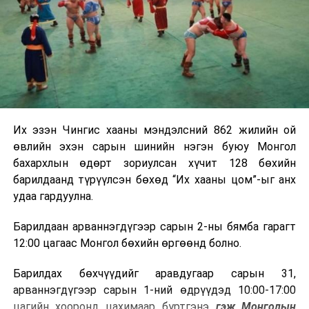
Их эзэн Чингис хааны мэндэлсний 862 жилийн ой
өвлийн эхэн сарын шинийн нэгэн буюу Монгол
бахархлын өдөрт зориулсан хүчит 128 бөхийн
барилдаанд түрүүлсэн бөхөд “Их хааны цом”-ыг анх
удаа гардуулна.
Барилдаан арваннэгдүгээр сарын 2-ны бямба гарагт
12:00 цагаас Монгол бөхийн өргөөнд болно.
Барилдах бөхчүүдийг аравдугаар сарын 31,
арваннэгдүгээр сарын 1-ний өдрүүдэд 10:00-17:00
цагийн хооронд цахимаар бүртгэнэ
гэж Монголын