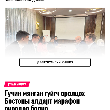
ДЭЛГЭРЭНГҮЙ УНШИХ
УРЛАГ СПОРТ
Гучин мянган гүйгч оролцох
Уулзалтаар Польш болон Монголын өв соёл, ахуй
Бостоны алдарт марафон
амьдрал, үндэстний онцлогийг харуулсан
бүтээлүүдийг солилцохоор боллоо.
өнөөдөр болно