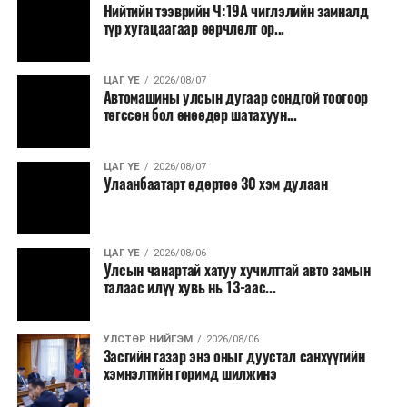
Нийтийн тээврийн Ч:19А чиглэлийн замналд
түр хугацаагаар өөрчлөлт ор...
ЦАГ ҮЕ
2026/08/07
Автомашины улсын дугаар сондгой тоогоор
төгссөн бол өнөөдөр шатахуун...
ЦАГ ҮЕ
2026/08/07
Улаанбаатарт өдөртөө 30 хэм дулаан
ЦАГ ҮЕ
2026/08/06
Улсын чанартай хатуу хучилттай авто замын
талаас илүү хувь нь 13-аас...
УЛСТӨР НИЙГЭМ
2026/08/06
Засгийн газар энэ оныг дуустал санхүүгийн
хэмнэлтийн горимд шилжинэ