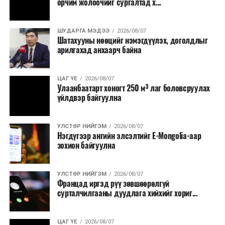
орчим жолоочийг сургалтад х...
хамгийн эртний марафонуудын нэг бөгөөд анх 1897
онд зохион байгуулагдсан. Түүнээс хойш жил бүр
тасралтгүй зохион байгуулагдаж ирсэн бөгөөд АНУ-
ШУДАРГА МЭДЭЭ
2026/08/07
Шатахууны нөөцийг нэмэгдүүлэх, доголдлыг
ын Эх орончдын өдөрт зориулан дөрөвдүгээр сарын
арилгахад анхаарч байна
гурав дахь Даваа гаригт уламжлал болгон явуулдаг.
Олон улсын марафоны тэмцээнүүд дундаас нэр
ЦАГ ҮЕ
2026/08/07
Улаанбаатарт хоногт 250 м³ лаг боловсруулах
хүндээрээ тэргүүлэх энэхүү уралдаанд оролцохын
үйлдвэр байгуулна
тулд гүйгчид тодорхой босго хугацаа давсан байх
шаардлагатай нь онцлог юм.
УЛСТӨР НИЙГЭМ
2026/08/07
Нэгдүгээр ангийн элсэлтийг E-Mongolia-аар
зохион байгуулна
УЛСТӨР НИЙГЭМ
2026/08/07
Францад иргэд рүү зөвшөөрөлгүй
сурталчилгааны дуудлага хийхийг хориг...
ЦАГ ҮЕ
2026/08/07