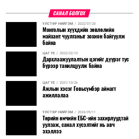
САНАЛ БОЛГОХ
УЛСТӨР НИЙГЭМ
2022/07/20
Монголын хүүхдийн зөвлөлийн
майхант чуулганыг зохион байгуулж
байна
ЦАГ ҮЕ
2022/02/10
Дархлаажуулалтын цэгийг дүүрэг тус
бүрээр танилцуулж байна
ЦАГ ҮЕ
2021/10/26
Ажлын хэсэг Говьсүмбэр аймагт
ажиллалаа
УЛСТӨР НИЙГЭМ
2024/09/11
Төрийн өмчийн ЕБС-ийн захирлуудтай
уулзаж, санал хүсэлтийг нь авч
эхэллээ