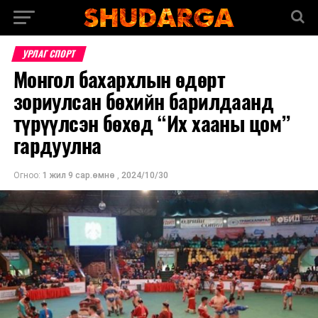
УРЛАГ СПОРТ
Монгол бахархлын өдөрт
зориулсан бөхийн барилдаанд
түрүүлсэн бөхөд “Их хааны цом”
гардуулна
Огноо:
1 жил 9 сар.өмнө
,
2024/10/30