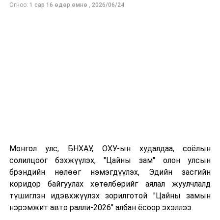
Огноо:
1 сар 16 өдөр.өмнө
,
2026/06/24
УНШСАН:
3349
ДАРААХ МЭДЭЭ
Багануур дүүрэгт шагай наадгайн тэмцээн боллоо
Монгол улс, БНХАУ, ОХУ-ын худалдаа, соёлын
ӨМНӨХ МЭДЭЭ
солилцоог бэхжүүлэх, "Цайны зам" олон улсын
Ирэх нэг, хоёрдугаар сард ихэнх нутгаар олон жилийн
брэндийн нөлөөг нэмэгдүүлэх, Эдийн засгийн
дунджаас хүйтэн байх төлөвтэй байна
коридор байгуулах хөтөлбөрийг аялал жуулчлалд
түшиглэн идэвхжүүлэх зорилготой "Цайны замын
нэрэмжит авто ралли-2026" албан ёсоор эхэллээ.