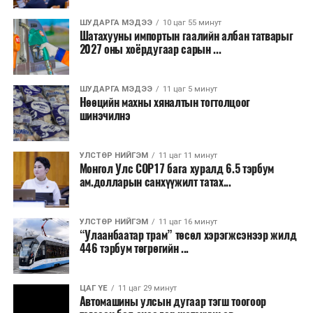
Бороо орохгүй. Салхи баруун хойноос
секундэд 4-9 метр. 25-27 хэм дулаан
ШУДАРГА МЭДЭЭ
10 цаг 55 минут
байна.
Шатахууны импортын гаалийн албан татварыг
2027 оны хоёрдугаар сарын ...
2026 оны наймдугаар сарын 07-ноос
2026 оны наймдугаар сарын 11-нийг хүртэлх
ШУДАРГА МЭДЭЭ
11 цаг 5 минут
Нөөцийн махны хяналтын тогтолцоог
цаг агаарын урьдчилсан төлөв
шинэчилнэ
Наймдугаар сарын 7-нд баруун болон төвийн
аймгуудын нутгийн хойд хэсгээр, 8-нд баруун
УЛСТӨР НИЙГЭМ
11 цаг 11 минут
Монгол Улс COP17 бага хуралд 6.5 тэрбум
аймгуудын нутгийн хойд хэсэг, төвийн
ам.долларын санхүүжилт татах...
аймгуудын нутгийн зарим газраар, 9-нд баруун
аймгуудын нутгийн зүүн, говийн аймгуудын
нутгийн хойд, зүүн аймгуудын нутгийн баруун
УЛСТӨР НИЙГЭМ
11 цаг 16 минут
“Улаанбаатар трам” төсөл хэрэгжсэнээр жилд
хэсэг, төвийн аймгуудын ихэнх нутгаар, 10-нд
446 тэрбум төгрөгийн ...
төв, зүүн, говийн аймгуудын ихэнх нутгаар
бороо, дуу цахилгаантай аадар бороо орно. Салхи
ихэнх хугацаанд секундэд 5-10 метр, 9-нд
ЦАГ ҮЕ
11 цаг 29 минут
Автомашины улсын дугаар тэгш тоогоор
Алтайн салбар уулс, Арц-Богдын өвөр