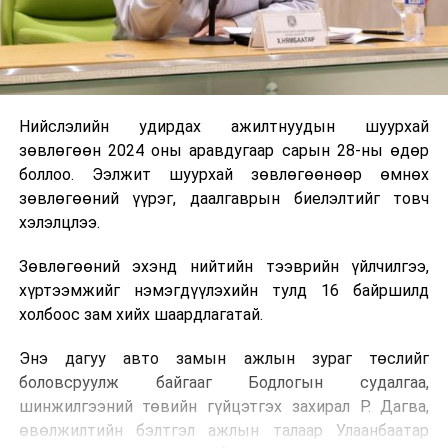
Нийслэлийн удирдах ажилтнуудын шуурхай
зөвлөгөөн 2024 оны аравдугаар сарын 28-ны өдөр
боллоо. Ээлжит шуурхай зөвлөгөөнөөр өмнөх
зөвлөгөөний үүрэг, даалгаврын биелэлтийг товч
хэлэлцлээ.
Зөвлөгөөний эхэнд нийтийн тээврийн үйлчилгээ,
хүртээмжийг нэмэгдүүлэхийн тулд 16 байршилд
холбоос зам хийх шаардлагатай.
Энэ дагуу авто замын ажлын зураг төслийг
боловсруулж байгааг Бодлогын судалгаа,
шинжилгээний төвийн гүйцэтгэх захирал Р. Дагва,
өвөлжилтийн бэлтгэл ажлын талаар Улаанбаатар