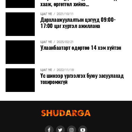
хааж, өргөтгөл хийнэ...
ЦАГ ҮЕ
2021/10/11
Дархлаажуулалтын цэгүүд 09:00-
17:00 цаг хүртэл ажиллана
ЦАГ ҮЕ
2025/02/21
Улаанбаатарт өдөртөө 14 хэм хүйтэн
ЦАГ ҮЕ
2022/11/18
Үс шинээр үргээлгэх буюу засуулахад
тохиромжгүй