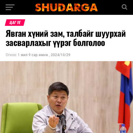
ЦАГ ҮЕ
Явган хүний зам, талбайг шуурхай
засварлахыг үүрэг болголоо
Огноо:
1 жил 9 сар.өмнө
,
2024/10/29