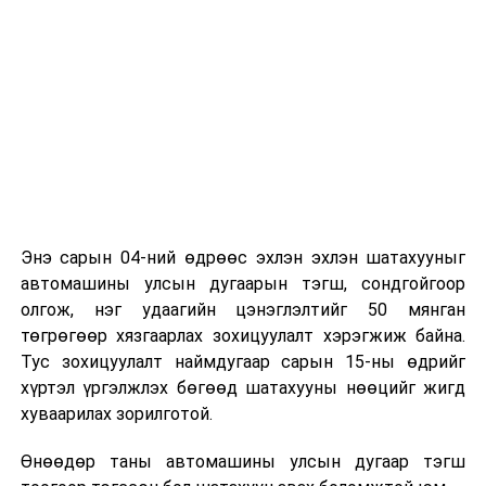
шилжлээ
Энэ сарын 04-ний өдрөөс эхлэн эхлэн шатахууныг
автомашины улсын дугаарын тэгш, сондгойгоор
олгож, нэг удаагийн цэнэглэлтийг 50 мянган
төгрөгөөр хязгаарлах зохицуулалт хэрэгжиж байна.
Тус зохицуулалт наймдугаар сарын 15-ны өдрийг
хүртэл үргэлжлэх бөгөөд шатахууны нөөцийг жигд
хуваарилах зорилготой.
Өнөөдөр таны автомашины улсын дугаар тэгш