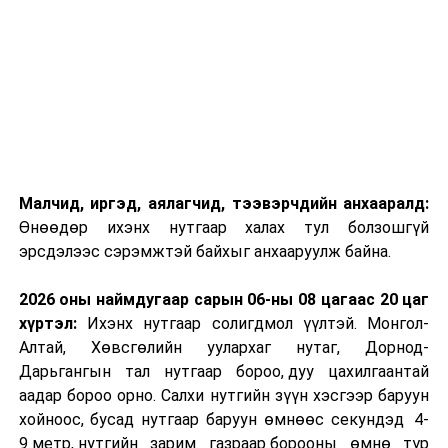
Малчид, иргэд, аялагчид, тээвэрчдийн анхааралд:
Өнөөдөр ихэнх нутгаар халах тул болзошгүй
эрсдэлээс сэрэмжтэй байхыг анхааруулж байна.
2026 оны наймдугаар сарын 06-ны 08 цагаас 20 цаг
хүртэл:
Ихэнх нутгаар солигдмол үүлтэй. Монгол-
Алтай, Хөвсгөлийн уулархаг нутаг, Дорнод-
Дарьгангын тал нутгаар бороо, дуу цахилгаантай
аадар бороо орно. Салхи нутгийн зүүн хэсгээр баруун
хойноос, бусад нутгаар баруун өмнөөс секундэд 4-
9 метр, нутгийн зарим газраар борооны өмнө түр