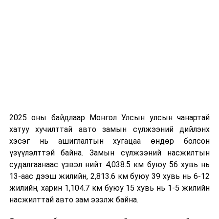
сууцны бодлогын хөтөлбөр боловсруулах ажлын
явцыг танилцуулах,
Агаарын бохирдлыг бууруулах чиглэлээр хийгдэж
байгаа болон цаашид авч, хэрэгжүүлэх арга
хэмжээний талаар танилцуулах,
Нийслэл Улаанбаатар хотын авто замын түгжрэлээс
шалтгаалсан нийгэм, эдийн засагт үзүүлэх сөрөг
нөлөөллийг судалж, түгжрэлийг бууруулах дунд болон
2025 оны байдлаар Монгол Улсын улсын чанартай
богино хугацаанд хийх ажлын төлөвлөгөөг
хатуу хучилттай авто замын сүлжээний дийлэнх
танилцуулах,
хэсэг нь ашиглалтын хугацаа өндөр болсон
үзүүлэлттэй байна. Замын сүлжээний насжилтын
“Улаанбаатар хотод төмөр зам доогуур авто замын
судалгаанаас үзвэл нийт 4,038.5 км буюу 56 хувь нь
нүхэн гарц шинээр барих төсөл”-ийн хэрэгжилтийг
13-аас дээш жилийн, 2,813.6 км буюу 39 хувь нь 6-12
хангуулах, газар чөлөөлөлтийн ажлыг эрчимжүүлж,
жилийн, харин 1,104.7 км буюу 15 хувь нь 1-5 жилийн
танилцуулах,
насжилттай авто зам эзэлж байна.
Өвөлжилтийн бэлтгэл ажлыг сайтар хангаж,