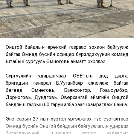
Онцгой байдлын ерөнхий газраас зохион байгуулж
байгаа Өмнөд бүсийн офицер бүрэлдэхүүний команд
штабын сургууль Өмнөговь аймагт эхэллээ.
Сургуулийн удирдагчаар ОБЕГ-ын дэд дарга,
бригадын генерал Б.Ууганбаяр ажиллаж байгаа
бөгөөд Өмнөговь, Баянхонгор, Говьсүмбэр,
Дорноговь, Дундговь, Өвөрхангай аймгийн Онцгой
байдлын газрын 60 гаруй алба хаагч хамрагдаж байна.
Энэ сарын 27-ныг хүртэл үргэлжлэх тус сургалтаар
Өмнөд бүсийн Онцгой байдлын байгууллагын удирдах
бүрэлдэхүүний шийдвэр гаргах чадавхыг