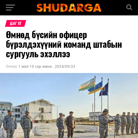
ЦАГ ҮЕ
Өмнөд бүсийн офицер
бүрэлдэхүүний команд штабын
сургууль эхэллээ
Огноо:
1 жил 10 сар.өмнө
,
2024/09/23