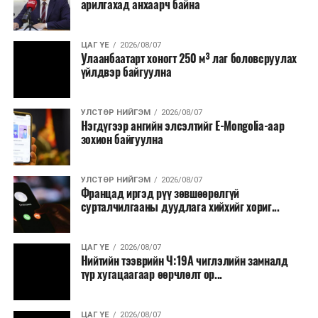
арилгахад анхаарч байна
ЦАГ ҮЕ
2026/08/07
Улаанбаатарт хоногт 250 м³ лаг боловсруулах
үйлдвэр байгуулна
УЛСТӨР НИЙГЭМ
2026/08/07
Нэгдүгээр ангийн элсэлтийг E-Mongolia-аар
зохион байгуулна
УЛСТӨР НИЙГЭМ
2026/08/07
Францад иргэд рүү зөвшөөрөлгүй
сурталчилгааны дуудлага хийхийг хориг...
ЦАГ ҮЕ
2026/08/07
Нийтийн тээврийн Ч:19А чиглэлийн замналд
түр хугацаагаар өөрчлөлт ор...
ЦАГ ҮЕ
2026/08/07