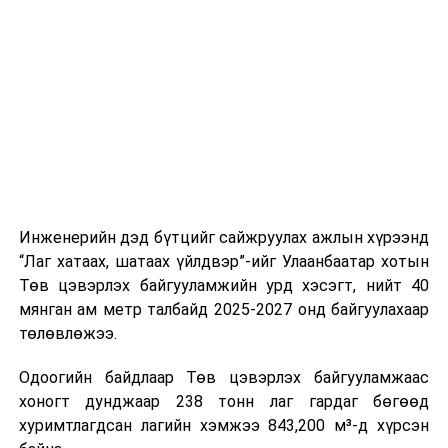
буудал болон арга хэмжээний байршилд хүргэх үе
шат, маршрут, хөдөлгөөний зохион байгуулалт,
цагийн менежмент, мэдээлэл дамжуулах журам,
холбогдох байгууллагуудын уялдаа холбоо, аюулгүй
ажиллагааны чиглэлээр жолооч нарыг сургалт, арга
зүйгээр хангаж байна.
Мөн зам тээврийн осол, саатал болон бусад эрсдэл,
онцгой нөхцөл үүссэн үед авах арга хэмжээ, ачаалал
ихтэй нөхцөлд тайван, зөв, шуурхай шийдвэр гаргах,
Инженерийн дэд бүтцийг сайжруулах ажлын хүрээнд
өдөр тутмын ажлын бэлэн байдлыг хангах зэрэг
“Лаг хатаах, шатаах үйлдвэр”-ийг Улаанбаатар хотын
практик ур чадварыг сургалтын хөтөлбөрт тусгажээ.
Төв цэвэрлэх байгууламжийн урд хэсэгт, нийт 40
мянган ам метр талбайд 2025-2027 онд байгуулахаар
Сургалтыг танилцуулах лекц, асуулт-хариулт,
төлөвлөжээ.
жишээнд суурилсан сургалт, багаар ажиллах дасгал,
маршрут болон тээвэрлэлтийн урсгалын зураглалтай
Одоогийн байдлаар Төв цэвэрлэх байгууламжаас
танилцах, онцгой нөхцөлд ажиллах дадлага зэрэг
хоногт дунджаар 238 тонн лаг гардаг бөгөөд
онол, практик хосолсон хэлбэрээр зохион байгуулж
хуримтлагдсан лагийн хэмжээ 843,200 м³-д хүрсэн
байна.