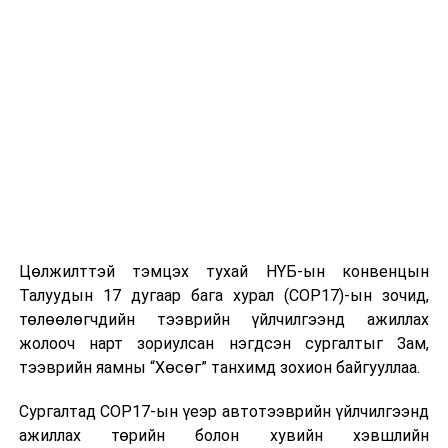
Цөлжилттэй тэмцэх тухай НҮБ-ын конвенцын
Талуудын 17 дугаар бага хурал (COP17)-ын зочид,
төлөөлөгчдийн тээврийн үйлчилгээнд ажиллах
жолооч нарт зориулсан нэгдсэн сургалтыг Зам,
тээврийн яамны “Хөсөг” танхимд зохион байгууллаа.
Сургалтад COP17-ын үеэр автотээврийн үйлчилгээнд
ажиллах төрийн болон хувийн хэвшлийн