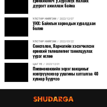
Ерөнхийлөгч У.Хүрэлсүх Налайх
дүүрэгт ажиллаж байна
УЛСТӨР НИЙГЭМ
2022/12/07
УИХ: Байнгын хороодын хуралдаан
болно
УЛСТӨР НИЙГЭМ
2022/03/22
Сонсголон, Яармагийн хэсэгчилсэн
ерөнхий төлөвлөгөөг танилцуулах
үүрэг өглөө
ЦАГ ҮЕ
2023/12/01
Пневмококкийн эсрэг вакциныг
нэвтрүүлснээр уушгины хатгалгаа 40
хувиар буурчээ