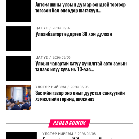
Автомашины улсын дугаар сондгой тоогоор
төгссөн бол өнөөдөр шатахуун...
ЦАГ ҮЕ
2026/08/07
Улаанбаатарт өдөртөө 30 хэм дулаан
ЦАГ ҮЕ
2026/08/06
Улсын чанартай хатуу хучилттай авто замын
талаас илүү хувь нь 13-аас...
УЛСТӨР НИЙГЭМ
2026/08/06
Засгийн газар энэ оныг дуустал санхүүгийн
хэмнэлтийн горимд шилжинэ
САНАЛ БОЛГОХ
УЛСТӨР НИЙГЭМ
2026/04/08