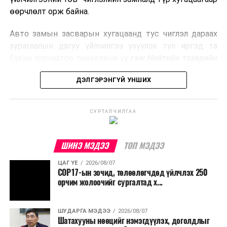
боловсруулах үйлдвэрүүдээр дулаан, цахилгаан
өөрчлөлт орж байна.
эрчим хүч үйлдвэрлэдэг.
Авто замын засварын хугацаанд тус чиглэл дараах
Ийнхүү лаг хатаах, шатаах технологийг лагийн
зураглалын дагуу үйлчилгээ үзүүлэх тул иргэд та
эзлэхүүнийг бууруулахын зэрэгцээ эрчим хүч
бүхэн зорчилтоо төлөвлөнө үү
гэж Нийтийн тээврийн
үйлдвэрлэх, нөөцийг дахин ашиглах чиглэлээр олон
бодлогын газраас мэдээллээ.
улсад өргөн ашиглаж байна.
ДЭЛГЭРЭНГҮЙ УНШИХ
СУРТАЛЧИЛГАА
ШИНЭ МЭДЭЭ
ТОП МЭДЭЭ
ЦАГ ҮЕ
2026/08/07
COP17-ын зочид, төлөөлөгчдөд үйлчлэх 250
орчим жолоочийг сургалтад х...
ШУДАРГА МЭДЭЭ
2026/08/07
Шатахууны нөөцийг нэмэгдүүлэх, доголдлыг