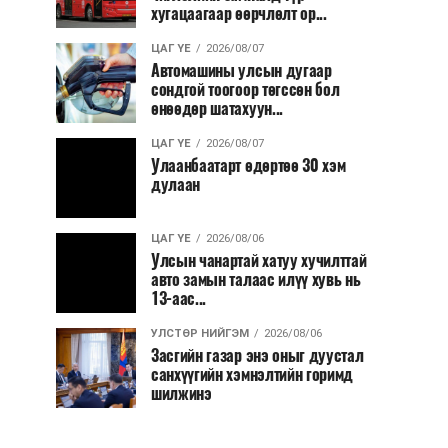
хугацаагаар өөрчлөлт ор...
ЦАГ ҮЕ
2026/08/07
Автомашины улсын дугаар
сондгой тоогоор төгссөн бол
өнөөдөр шатахуун...
ЦАГ ҮЕ
2026/08/07
Улаанбаатарт өдөртөө 30 хэм
дулаан
ЦАГ ҮЕ
2026/08/06
Улсын чанартай хатуу хучилттай
авто замын талаас илүү хувь нь
13-аас...
УЛСТӨР НИЙГЭМ
2026/08/06
Засгийн газар энэ оныг дуустал
санхүүгийн хэмнэлтийн горимд
шилжинэ