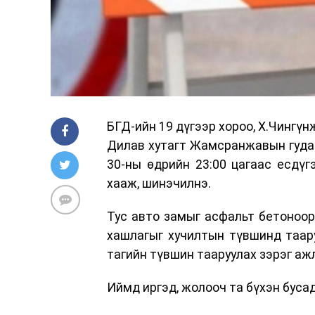
БГД-ийн 19 дүгээр хороо, Х.Чингү
Дилав хутагт Жамсранжавын гуда
30-ны өдрийн 23:00 цагаас есдүг
хааж, шинэчилнэ.
Тус авто замыг асфальт бетоноор 
хашлагыг хучилтын түвшинд таар
тагийн түвшин тааруулах зэрэг ажл
Иймд иргэд, жолооч та бүхэн буса