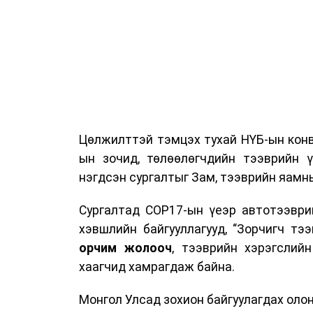
Цөлжилттэй тэмцэх тухай НҮБ-ын конв
ын зочид, төлөөлөгчдийн тээврийн 
нэгдсэн сургалтыг Зам, тээврийн яамны
Сургалтад COP17-ын үеэр автотээври
хэвшлийн байгууллагууд, “Зорчигч тээвэ
орчим жолооч
, тээврийн хэрэгслий
хаагчид хамрагдаж байна.
Монгол Улсад зохион байгуулагдах оло