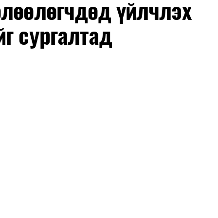
өлөөлөгчдөд үйлчлэх
йг сургалтад