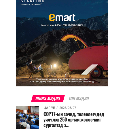
ШИНЭ МЭДЭЭ
ТОП МЭДЭЭ
ЦАГ ҮЕ
2026/08/07
COP17-ын зочид, төлөөлөгчдөд
үйлчлэх 250 орчим жолоочийг
сургалтад х...