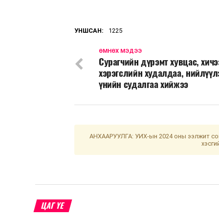
УНШСАН:
1225
ӨМНӨХ МЭДЭЭ
Сурагчийн дүрэмт хувцас, хич
хэрэгслийн худалдаа, нийлүүл
үнийн судалгаа хийжээ
АНХААРУУЛГА: УИХ-ын 2024 оны ээлжит сон
хэсги
ЦАГ ҮЕ