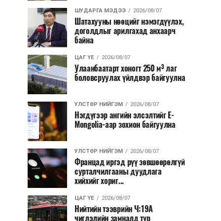
ШУДАРГА МЭДЭЭ
2026/08/07
Шатахууны нөөцийг нэмэгдүүлэх,
доголдлыг арилгахад анхаарч
байна
ЦАГ ҮЕ
2026/08/07
Улаанбаатарт хоногт 250 м³ лаг
боловсруулах үйлдвэр байгуулна
УЛСТӨР НИЙГЭМ
2026/08/07
Нэгдүгээр ангийн элсэлтийг E-
Mongolia-аар зохион байгуулна
УЛСТӨР НИЙГЭМ
2026/08/07
Францад иргэд рүү зөвшөөрөлгүй
сурталчилгааны дуудлага
хийхийг хориг...
ЦАГ ҮЕ
2026/08/07
Нийтийн тээврийн Ч:19А
чиглэлийн замналд түр