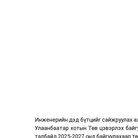
Сургалтыг танилцуулах лекц, асуулт
ажиллах дасгал, маршрут болон тээ
онцгой нөхцөлд ажиллах дадлага зэр
байгуулж байна.
Сургалтын үеэр COP17 олон улсын ба
Ажлын алба, Нийслэлийн тээврийн газ
цагдаагийн албаны холбогдох албан х
мэргэжил, арга зүйн зөвлөмж хүргэлээ.
Тухайлбал, Тээврийн цагдаагийн алб
байгуулалтын хэлтсийн ахлах мэргэж
замын хөдөлгөөний зохион байгуулал
хэмжээний үеэр жолооч нарын анхаара
Инженерийн дэд бүтцийг сайжруулах аж
Уг сургалт нь COP17-ын үеэр зочид,
Улаанбаатар хотын Төв цэвэрлэх байг
шуурхай, зохион байгуулалттай явуу
талбайд 2025-2027 онд байгуулахаар т