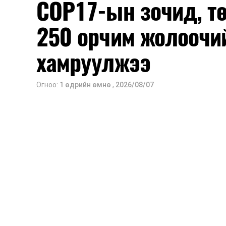
COP17-ын зочид, т
250 орчим жолоочи
хамруулжээ
Огноо:
1 өдрийн өмнө
,
2026/08/07