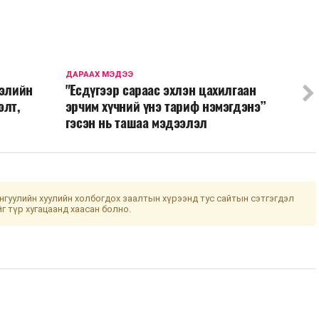
ДАРААХ МЭДЭЭ
ээлийн
"Есдүгээр сараас эхлэн цахилгаан
элт,
эрчим хүчний үнэ тариф нэмэгдэнэ”
гэсэн нь ташаа мэдээлэл
гуулийн хуулийн холбогдох заалтын хүрээнд тус сайтын сэтгэгдэл
йг түр хугацаанд хаасан болно.