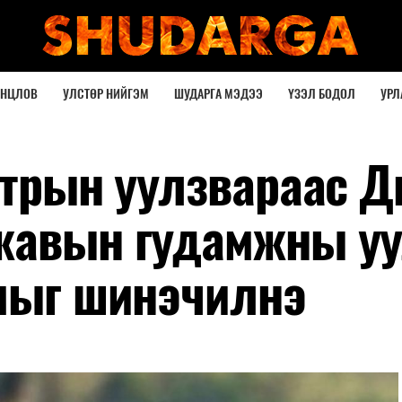
ОНЦЛОВ
УЛСТӨР НИЙГЭМ
ШУДАРГА МЭДЭЭ
ҮЗЭЛ БОДОЛ
УРЛ
атрын уулзвараас 
жавын гудамжны у
амыг шинэчилнэ