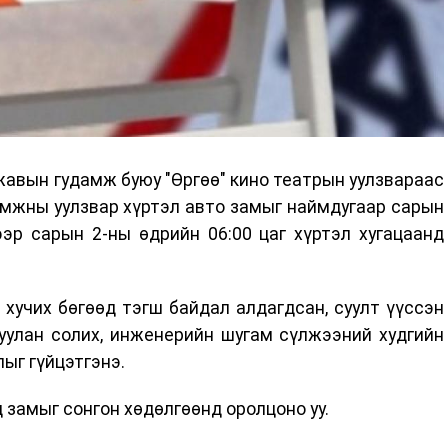
нжавын гудамж буюу "Өргөө" кино театрын уулзвараас
мжны уулзвар хүртэл авто замыг наймдугаар сарын
ээр сарын 2-ны өдрийн 06:00 цаг хүртэл хугацаанд
хучих бөгөөд тэгш байдал алдагдсан, суулт үүссэн
уулан солих, инженерийн шугам сүлжээний худгийн
ыг гүйцэтгэнэ.
д замыг сонгон хөдөлгөөнд оролцоно уу.