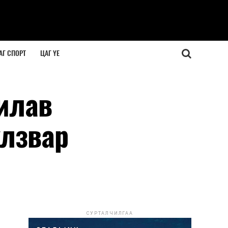
АГ СПОРТ
ЦАГ ҮЕ
Дилав
улзвар
СУРТАЛЧИЛГАА