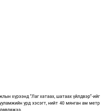
-хариулт, жишээнд суурилсан сургалт, багаар
вэрлэлтийн урсгалын зураглалтай танилцах,
эг онол, практик хосолсон хэлбэрээр зохион
га хурлыг зохион байгуулах Үндэсний хорооны
ар, Автотээврийн үндэсний төв болон Тээврийн
аагчид чиг үүргийнхээ хүрээнд мэдээлэл өгч,
аны Зам тээврийн хяналт, төлөвлөлт, зохион
илтэн, цагдаагийн дэд хурандаа Т.Ганзориг
т, аюулгүй ажиллагаа болон олон улсын арга
х асуудлын талаар мэдээлэл өгсөн байна.
лын хүрээнд “Лаг хатаах, шатаах үйлдвэр”-ийг
 төлөөлөгчдийн тээврийн үйлчилгээг аюулгүй,
ууламжийн урд хэсэгт, нийт 40 мянган ам метр
лах, үйлчилгээний нэгдсэн стандарт, сахилга
өлөвлөжээ.