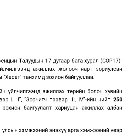
енцын Талуудын 17 дугаар бага хурал (COP17)-
үйлчилгээнд ажиллах жолооч нарт зориулсан
 “Хөсөг” танхимд зохион байгууллаа.
йн үйлчилгээнд ажиллах төрийн болон хувийн
р I, II”, “Зорчигч тээвэр III, IV”-ийн нийт
250
н зохион байгуулалт хариуцан ажиллах албан
н улсын хэмжээний энэхүү арга хэмжээний үеэр