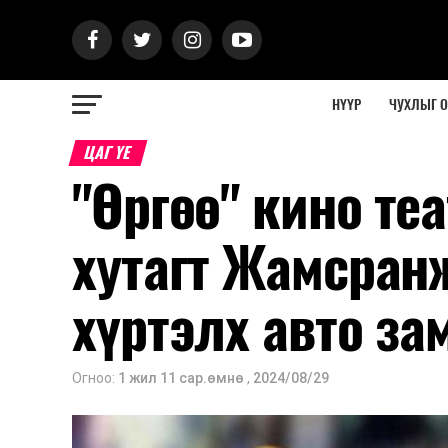
НҮҮР
ЧУХЛЫГ 
ЦАГ ҮЕ
"Өргөө" кино те
хутагт Жамсран
хүртэлх авто з
Огноо:
1 жил 11 сар.өмнө
,
2024/08/29