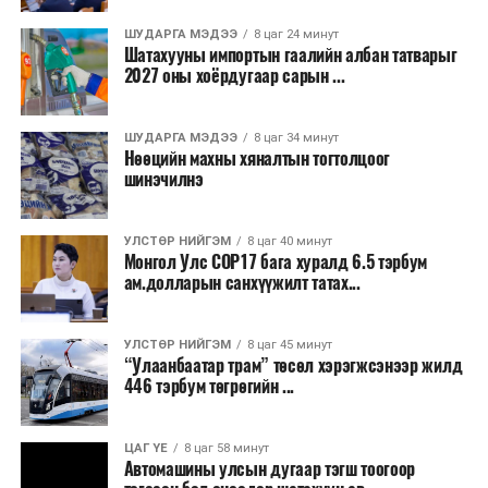
Бороо орохгүй. Салхи баруун хойноос
секундэд 4-9 метр. 25-27 хэм дулаан
ШУДАРГА МЭДЭЭ
8 цаг 24 минут
байна.
Шатахууны импортын гаалийн албан татварыг
2027 оны хоёрдугаар сарын ...
2026 оны наймдугаар сарын 07-ноос
2026 оны наймдугаар сарын 11-нийг хүртэлх
ШУДАРГА МЭДЭЭ
8 цаг 34 минут
Нөөцийн махны хяналтын тогтолцоог
цаг агаарын урьдчилсан төлөв
шинэчилнэ
Наймдугаар сарын 7-нд баруун болон төвийн
аймгуудын нутгийн хойд хэсгээр, 8-нд баруун
УЛСТӨР НИЙГЭМ
8 цаг 40 минут
Монгол Улс COP17 бага хуралд 6.5 тэрбум
аймгуудын нутгийн хойд хэсэг, төвийн
ам.долларын санхүүжилт татах...
аймгуудын нутгийн зарим газраар, 9-нд баруун
аймгуудын нутгийн зүүн, говийн аймгуудын
нутгийн хойд, зүүн аймгуудын нутгийн баруун
УЛСТӨР НИЙГЭМ
8 цаг 45 минут
“Улаанбаатар трам” төсөл хэрэгжсэнээр жилд
хэсэг, төвийн аймгуудын ихэнх нутгаар, 10-нд
446 тэрбум төгрөгийн ...
төв, зүүн, говийн аймгуудын ихэнх нутгаар
бороо, дуу цахилгаантай аадар бороо орно. Салхи
ихэнх хугацаанд секундэд 5-10 метр, 9-нд
ЦАГ ҮЕ
8 цаг 58 минут
Автомашины улсын дугаар тэгш тоогоор
Алтайн салбар уулс, Арц-Богдын өвөр