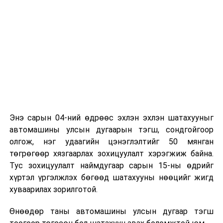
Энэ сарын 04-ний өдрөөс эхлэн эхлэн шатахууныг
автомашины улсын дугаарын тэгш, сондгойгоор
олгож, нэг удаагийн цэнэглэлтийг 50 мянган
төгрөгөөр хязгаарлах зохицуулалт хэрэгжиж байна.
Тус зохицуулалт наймдугаар сарын 15-ны өдрийг
хүртэл үргэлжлэх бөгөөд шатахууны нөөцийг жигд
хуваарилах зорилготой.
Өнөөдөр таны автомашины улсын дугаар тэгш