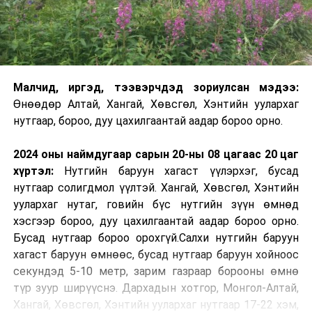
Малчид, иргэд, тээвэрчдэд зориулсан мэдээ:
Өнөөдөр Алтай, Хангай, Хөвсгөл, Хэнтийн уулархаг
нутгаар, бороо, дуу цахилгаантай аадар бороо орно.
2024 оны наймдугаар сарын 20-ны 08 цагаас 20 цаг
хүртэл:
Нутгийн баруун хагаст үүлэрхэг, бусад
нутгаар солигдмол үүлтэй. Хангай, Хөвсгөл, Хэнтийн
уулархаг нутаг, говийн бүс нутгийн зүүн өмнөд
хэсгээр бороо, дуу цахилгаантай аадар бороо орно.
Бусад нутгаар бороо орохгүй.Салхи нутгийн баруун
хагаст баруун өмнөөс, бусад нутгаар баруун хойноос
секундэд 5-10 метр, зарим газраар борооны өмнө
түр зуур ширүүснэ. Дархадын хотгор, Монгол-Алтай,
Хангай, Хөвсгөл, Хэнтийн уулархаг нутгаар 17-22 хэм,