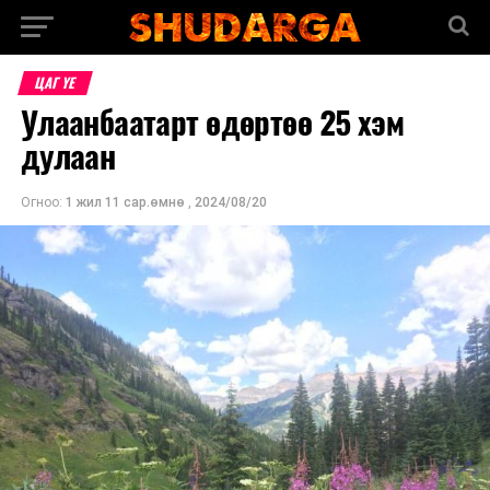
ЦАГ ҮЕ
Улаанбаатарт өдөртөө 25 хэм
дулаан
Огноо:
1 жил 11 сар.өмнө
,
2024/08/20