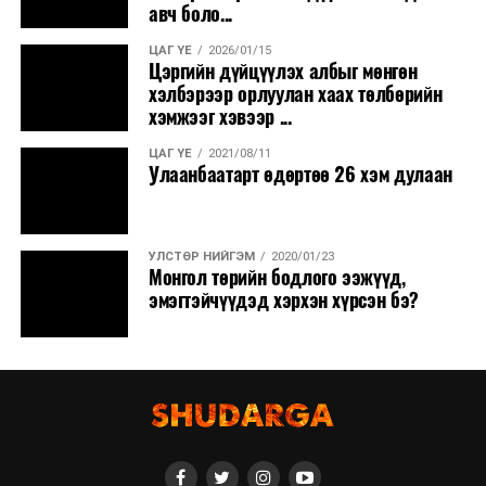
авч боло...
ЦАГ ҮЕ
2026/01/15
Цэргийн дүйцүүлэх албыг мөнгөн
хэлбэрээр орлуулан хаах төлбөрийн
хэмжээг хэвээр ...
ЦАГ ҮЕ
2021/08/11
Улаанбаатарт өдөртөө 26 хэм дулаан
УЛСТӨР НИЙГЭМ
2020/01/23
Монгол төрийн бодлого ээжүүд,
эмэгтэйчүүдэд хэрхэн хүрсэн бэ?