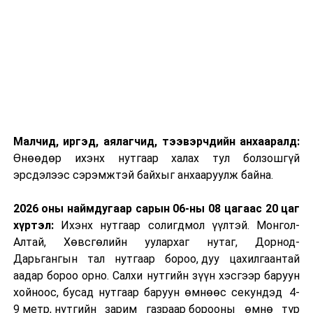
Малчид, иргэд, аялагчид, тээвэрчдийн анхааралд:
Өнөөдөр ихэнх нутгаар халах тул болзошгүй
эрсдэлээс сэрэмжтэй байхыг анхааруулж байна.
2026 оны наймдугаар сарын 06-ны 08 цагаас 20 цаг
хүртэл:
Ихэнх нутгаар солигдмол үүлтэй. Монгол-
Алтай, Хөвсгөлийн уулархаг нутаг, Дорнод-
Дарьгангын тал нутгаар бороо, дуу цахилгаантай
аадар бороо орно. Салхи нутгийн зүүн хэсгээр баруун
хойноос, бусад нутгаар баруун өмнөөс секундэд 4-
9 метр, нутгийн зарим газраар борооны өмнө түр