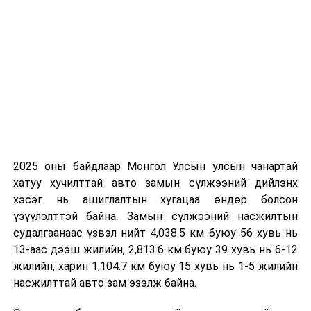
хүртэлх цаг агаарын урьдчилсан төлөв
21-нд баруун аймгуудын нутгийн зүүн хэсэг, төвийн
аймгуудын нутгийн зарим газраар, 22-нд баруун
аймгуудын нутгийн зүүн хэсэг, төвийн аймгуудын
ихэнх нутаг, говийн аймгуудын нутгийн зарим
газраар, 23-нд төв болон говийн аймгуудын нутгийн
зүүн хэсэг, зүүн аймгуудын ихэнх нутгаар, 24-нд зүүн
аймгуудын ихэнх нутгаар бороо, дуу цахилгаантай
аадар бороо орно. Салхи ихэнх хугацаанд секундэд 5-
10 метр, зарим газраар борооны өмнө түр зуур
2025 оны байдлаар Монгол Улсын улсын чанартай
ширүүсэж, 22-нд Монгол-Алтайн уулархаг нутаг, 23-
хатуу хучилттай авто замын сүлжээний дийлэнх
нд говь талын нутгаар секундэд 13-15 метр хүрч
хэсэг нь ашиглалтын хугацаа өндөр болсон
ширүүснэ. Алтай, Хангай, Хөвсгөл, Хэнтийн уулархаг
үзүүлэлттэй байна. Замын сүлжээний насжилтын
нутаг, Завхан голын эх, Хүрэнбэлчир орчим, Эг, Үүр,
судалгаанаас үзвэл нийт 4,038.5 км буюу 56 хувь нь
Туул, Тэрэлж голын хөндийгөөр шөнөдөө 3-8 хэм,
13-аас дээш жилийн, 2,813.6 км буюу 39 хувь нь 6-12
өдөртөө 17-22 хэм, Их нууруудын хотгор, говийн бүс
жилийн, харин 1,104.7 км буюу 15 хувь нь 1-5 жилийн
нутгийн өмнөд хэсгээр шөнөдөө 17-22 хэм, өдөртөө
насжилттай авто зам эзэлж байна.
29-34 хэм, бусад нутгаар шөнөдөө 11-16 хэм,