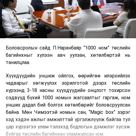
Боловсролын сайд П.Наранбаяр “1000 ном” төслийн
багийнхныг хүлээн авч уулзан, хөтөлбөртэй нь
танилцлаа.
Хүүхдүүдийн уншиж ойлгох, өөрийгөө илэрхийлэх
чадварыг хөгжүүлэх зорилготой дээрх төслийн
хүрээнд 3-18 насны хүүхдүүдийн онцлогт тохирсон
сэдвүүд бүхий 1000 номын жагсаалтыг гаргаж, ном
унших дадал бий болгох хөтөлбөрийг боловсруулсан
байна. Мөн Чимээтэй номын сан, “Magic box” зэрэг
хэд хэдэн ажлыг амжилттай үргэлжлүүлж байгаа тул
цар хүрээгээ улам тэлэхэд бодлогын дэмжлэг хүсэж
буйгаа төслийн багийнхан уламжилсан юм.