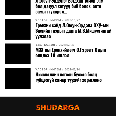
Л.Оюун-Эрдэнэ: Богдхан төмөр зам
бол дагуул хотууд бий болох, авто
замын түгжрэл...
УЛСТӨР НИЙГЭМ
2023/10/27
Ерөнхий сайд Л.Оюун-Эрдэнэ ОХУ-ын
Засгийн газрын дарга М.В.Мишустинтай
уулзлаа
ҮЗЭЛ БОДОЛ
2021/02/05
MЗХ-ны Ерөнхийлөгч О.Гэрэлт-Одын
онцлох 10 ишлэл
УЛСТӨР НИЙГЭМ
2024/08/14
Нийслэлийн ногоон бүсээс болц
гүйцээгүй самар түүхийг хориглоно