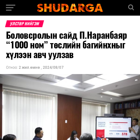
УЛСТӨР НИЙГЭМ
Боловсролын сайд П.Наранбаяр
“1000 ном” төслийн багийнхныг
хүлээн авч уулзав
Огноо:
2 жил.өмнө
,
2024/08/07