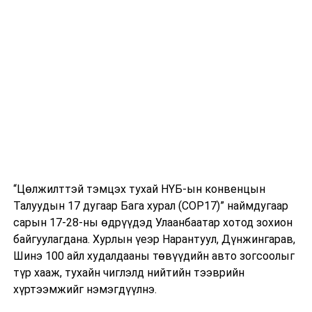
“Цөлжилттэй тэмцэх тухай НҮБ-ын конвенцын
Талуудын 17 дугаар Бага хурал (COP17)” наймдугаар
сарын 17-28-ны өдрүүдэд Улаанбаатар хотод зохион
байгуулагдана. Хурлын үеэр Нарантуул, Дүнжингарав,
Шинэ 100 айл худалдааны төвүүдийн авто зогсоолыг
түр хааж, тухайн чиглэлд нийтийн тээврийн
хүртээмжийг нэмэгдүүлнэ.