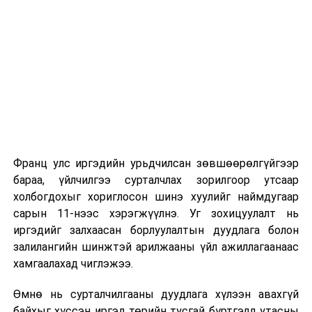
Их, дээд сургуулийн хичээл
2026 оны 9 дүгээр сарын 1-нээс цахимаар
эхэлнэ.
2026 оны 9 дүгээр сарын 14-нөөс танхимаар
үргэлжилнэ.
Оюутны дотуур байр
Франц улс иргэдийн урьдчилсан зөвшөөрөлгүйгээр
2026 оны 9 дүгээр сарын 13-наас оюутнуудыг
бараа, үйлчилгээ сурталчлах зорилгоор утсаар
дотуур байранд оруулж эхэлнэ.
холбогдохыг хориглосон шинэ хуулийг наймдугаар
Сургууль, цэцэрлэгийн үйл ажиллагааны
сарын 11-нээс хэрэгжүүлнэ. Уг зохицуулалт нь
зохицуулалт
иргэдийг залхаасан борлуулалтын дуудлага болон
залилангийн шинжтэй арилжааны үйл ажиллагаанаас
2026 оны 8 дугаар сарын 17–28-ны өдрүүдэд
хамгаалахад чиглэжээ.
нийслэлийн бүх сургууль, цэцэрлэгт ажлын
Өмнө нь сурталчилгааны дуудлага хүлээн авахгүй
байранд элсэлт, бүртгэл болон бусад аливаа
байхыг хүссэн иргэд төрийн тусгай бүртгэлд утасны
арга хэмжээ зохион байгуулахгүй болно.