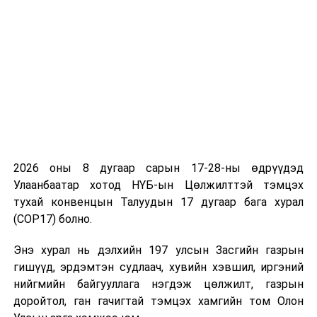
2026 оны 8 дугаар сарын 17-28-ны өдрүүдэд
Улаанбаатар хотод НҮБ-ын Цөлжилттэй тэмцэх
тухай конвенцын Талуудын 17 дугаар бага хурал
(COP17) болно.
Энэ хурал нь дэлхийн 197 улсын Засгийн газрын
гишүүд, эрдэмтэн судлаач, хувийн хэвшил, иргэний
нийгмийн байгууллага нэгдэж цөлжилт, газрын
доройтол, ган гачигтай тэмцэх хамгийн том Олон