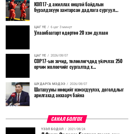
КОП17-д ажиллах онцгой байдлын
бүрэлдэхүүн хамтарсан дадлага сургуул...
ЦАГ ҮЕ
6 цаг 3 минут
Улаанбаатарт өдөртөө 20 хэм дулаан
ЦАГ ҮЕ
2026/08/07
COP17-ын зочид, төлөөлөгчдөд үйлчлэх 250
орчим жолоочийг сургалтад х...
ШУДАРГА МЭДЭЭ
2026/08/07
Шатахууны нөөцийг нэмэгдүүлэх, доголдлыг
арилгахад анхаарч байна
САНАЛ БОЛГОХ
ҮЗЭЛ БОДОЛ
2021/08/24