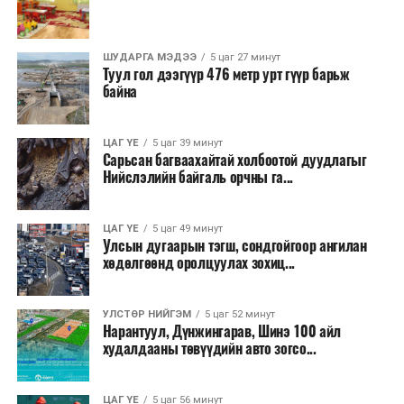
дуудлага тутамд 75 мянга хүртэлх евро, аж ахуйн
нэгжийг 375 мянга хүртэлх еврогоор торгох
ШУДАРГА МЭДЭЭ
5 цаг 27 минут
боломжтой. Харин хэрэглэгч өөрөө зөвшөөрсөн,
Туул гол дээгүүр 476 метр урт гүүр барьж
эсвэл тухайн компанитай өмнө нь гэрээний
байна
харилцаатай бөгөөд шинэ үйлчилгээ санал болгож
буй тохиолдолд хориг үйлчлэхгүй. Иргэд
ЦАГ ҮЕ
5 цаг 39 минут
зөвшөөрөлгүй дуудлагын талаар төрийн цахим
Сарьсан багваахайтай холбоотой дуудлагыг
хуудсаар мэдээлэх боломжтой.
Нийслэлийн байгаль орчны га...
Шинэ хууль Францын зах зээлд үйлчилдэг гадаадын
ЦАГ ҮЕ
5 цаг 49 минут
дуудлагын төвүүдэд нөлөөлөхөөр байна. Тухайлбал,
Улсын дугаарын тэгш, сондгойгоор ангилан
Мароккогийн дуудлагын төвүүдийн орлогын 80 гаруй
хөдөлгөөнд оролцуулах зохиц...
хувь Францын зах зээлээс бүрддэг бөгөөд тус улсын
40–50 мянган ажлын байр эрсдэлд орж болзошгүйг
УЛСТӨР НИЙГЭМ
5 цаг 52 минут
Мароккогийн хөдөлмөр эрхлэлтийн сайд мэдэгджээ.
Нарантуул, Дүнжингарав, Шинэ 100 айл
худалдааны төвүүдийн авто зогсо...
ЦАГ ҮЕ
5 цаг 56 минут