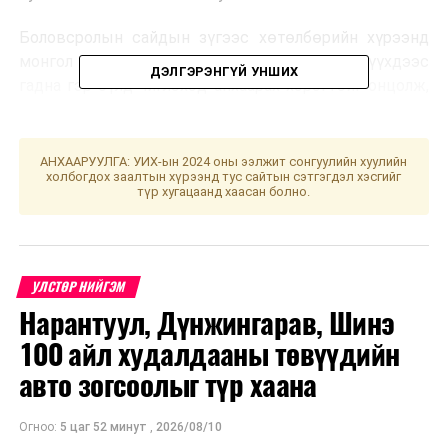
Боловсролын сайдын зүгээс хөтөлбөрийн хүрээнд
монгол ёс заншил, уламжлалаа сурталчлах, хүүхдээс
ДЭЛГЭРЭНГҮЙ УНШИХ
гадна гэр бүлд чиглэхэд анхаарах хэрэгтэйг онцолж,
төсөлд дэмжлэг үзүүлнэ гэдгээ илэрхийлэв
гэж
Боловсролын яамнаас мэдээллээ.
АНХААРУУЛГА: УИХ-ын 2024 оны ээлжит сонгуулийн хуулийн
холбогдох заалтын хүрээнд тус сайтын сэтгэгдэл хэсгийг
УНШСАН:
1215
түр хугацаанд хаасан болно.
ДАРААХ МЭДЭЭ
Нам, эвсэл энэ сарын 12-оос өмнө сонгуульд
оролцохоо илэрхийлнэ
УЛСТӨР НИЙГЭМ
ӨМНӨХ МЭДЭЭ
Либери улсын сангийн сайд асанг баривчлах шүүхийн
Нарантуул, Дүнжингарав, Шинэ
шийдвэр гарчээ
100 айл худалдааны төвүүдийн
авто зогсоолыг түр хаана
Огноо:
5 цаг 52 минут
,
2026/08/10