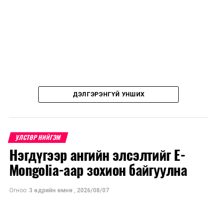
ДЭЛГЭРЭНГҮЙ УНШИХ
УЛСТӨР НИЙГЭМ
Нэгдүгээр ангийн элсэлтийг E-
Mongolia-аар зохион байгуулна
Огноо:
3 өдрийн өмнө
,
2026/08/07