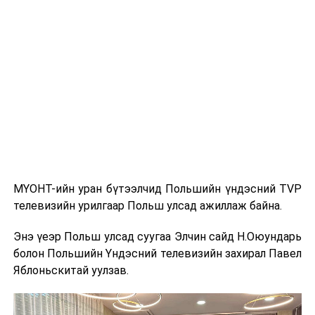
Агуу их Цайны зам" (The Great Tea Road) нь 17-19
дүгээр зууны үед Ази, Европыг холбосон худалдааны
гол замуудын нэг байсан бөгөөд Хятадаас эхлэн
Монголын тал нутгаар дайрч Орос руу хүрдэг байв.
Энэхүү авто ралли нь уг түүхэн замыг орчин үед
сэргээн сануулах зорилготой бөгөөд анх 2016 оны
зун БНХАУ-ын Эрээн хотоос ОХУ-ын Улаан-Үд хот
хүртэл амжилттай зохион байгуулагдаж байв.
МҮОНТ-ийн уран бүтээлчид Польшийн үндэсний TVP
Энэхүү арга хэмжээ нь Монгол Улсыг олон улсад
телевизийн урилгаар Польш улсад ажиллаж байна.
сурталчлах, хил дамнасан аялал жуулчлалын хамтын
ажиллагааг өргөжүүлэх, бүс нутгийн жуулчдын
Энэ үеэр Польш улсад суугаа Элчин сайд Н.Оюундарь
урсгалыг нэмэгдүүлэхэд чухал ач холбогдолтой юм.
болон Польшийн Үндэсний телевизийн захирал Павел
Яблоньскитай уулзав.