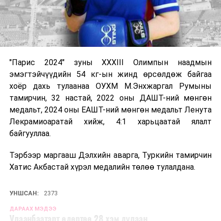
"Парис 2024" зуны XXXIII Олимпын наадмын
эмэгтэйчүүдийн 54 кг-ын жинд өрсөлдөж байгаа
хоёр дахь тулаанаа ОУХМ М.Энхжаргал Румыны
тамирчин, 32 настай, 2022 оны ДАШТ-ний мөнгөн
медальт, 2024 оны ЕАШТ-ний мөнгөн медальт Ленута
Лекрамиоаратай хийж, 4:1 харьцаатай ялалт
байгууллаа.
Тэрбээр маргааш Дэлхийн аварга, Туркийн тамирчин
Хатис Акбастай хүрэл медалийн төлөө тулалдана.
УНШСАН:
2373
ДАРААХ МЭДЭЭ
Улаанбаатарт өдөртөө 28 хэм дулаан