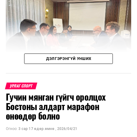
ДЭЛГЭРЭНГҮЙ УНШИХ
УРЛАГ СПОРТ
Гучин мянган гүйгч оролцох
Уулзалтаар Польш болон Монголын өв соёл, ахуй
Бостоны алдарт марафон
амьдрал, үндэстний онцлогийг харуулсан
бүтээлүүдийг солилцохоор боллоо.
өнөөдөр болно
МҮОНТ, "Дэлхийн морьтнууд" төслийн хамтран
Огноо:
3 сар 17 өдөр.өмнө
,
2026/04/21
бүтээсэн "Зөн дагасан монгол адуу" баримтат киног