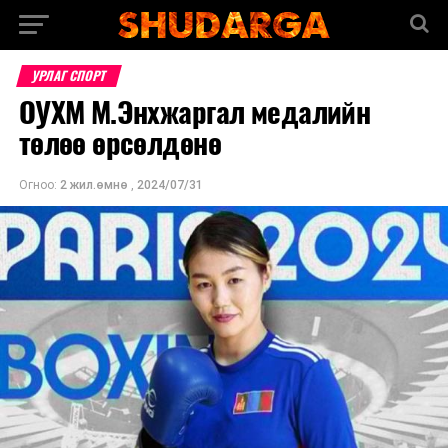
УРЛАГ СПОРТ
ОУХМ М.Энхжаргал медалийн
төлөө өрсөлдөнө
Огноо:
2 жил.өмнө
,
2024/07/31