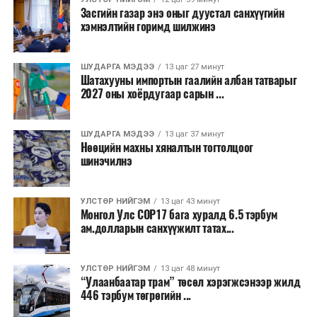
тасралтгүй зохион байгуулагдаж ирсэн бөгөөд АНУ-
Засгийн газар энэ оныг дуустал санхүүгийн
ын Эх орончдын өдөрт зориулан дөрөвдүгээр сарын
хэмнэлтийн горимд шилжинэ
гурав дахь Даваа гаригт уламжлал болгон явуулдаг.
Олон улсын марафоны тэмцээнүүд дундаас нэр
ШУДАРГА МЭДЭЭ
13 цаг 27 минут
Шатахууны импортын гаалийн албан татварыг
хүндээрээ тэргүүлэх энэхүү уралдаанд оролцохын
2027 оны хоёрдугаар сарын ...
тулд гүйгчид тодорхой босго хугацаа давсан байх
шаардлагатай нь онцлог юм.
ШУДАРГА МЭДЭЭ
13 цаг 37 минут
Нөөцийн махны хяналтын тогтолцоог
шинэчилнэ
УЛСТӨР НИЙГЭМ
13 цаг 43 минут
Монгол Улс COP17 бага хуралд 6.5 тэрбум
ам.долларын санхүүжилт татах...
УЛСТӨР НИЙГЭМ
13 цаг 48 минут
“Улаанбаатар трам” төсөл хэрэгжсэнээр жилд
446 тэрбум төгрөгийн ...