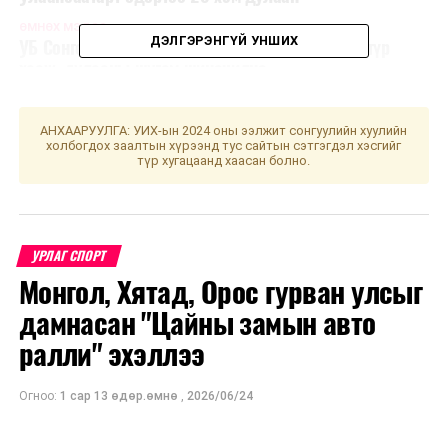
ӨМНӨХ МЭДЭЭ
ДЭЛГЭРЭНГҮЙ УНШИХ
УБ Сонгодо эмнэлгийн хойд талын авто замыг түр
хааж, дулааны шугам шинэчилнэ
АНХААРУУЛГА: УИХ-ын 2024 оны ээлжит сонгуулийн хуулийн
холбогдох заалтын хүрээнд тус сайтын сэтгэгдэл хэсгийг
түр хугацаанд хаасан болно.
УРЛАГ СПОРТ
Монгол, Хятад, Орос гурван улсыг
дамнасан "Цайны замын авто
ралли" эхэллээ
Огноо:
1 сар 13 өдөр.өмнө
,
2026/06/24