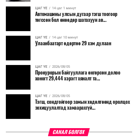
ЦАГ ҮЕ
14 цаг 1 минут
Автомашины улсын дугаар тэгш тоогоор
төгссөн бол өнөөдөр шатахуун ав...
ЦАГ ҮЕ
14 цаг 10 минут
Улаанбаатарт өдөртөө 29 хэм дулаан
ЦАГ ҮЕ
2026/08/05
Прокурорын байгууллага өнгөрсөн долоо
хоногт 29,444 хэрэгт хяналт та...
ЦАГ ҮЕ
2026/08/05
Тэгш, сондгойгоор замын хөдөлгөөнд оролцох
зохицуулалтад хамаарахгүй...
САНАЛ БОЛГОХ