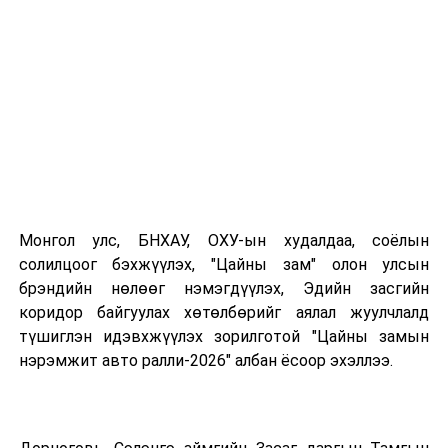
Монгол улс, БНХАУ, ОХУ-ын худалдаа, соёлын
солилцоог бэхжүүлэх, "Цайны зам" олон улсын
брэндийн нөлөөг нэмэгдүүлэх, Эдийн засгийн
коридор байгуулах хөтөлбөрийг аялал жуулчлалд
түшиглэн идэвхжүүлэх зорилготой "Цайны замын
нэрэмжит авто ралли-2026" албан ёсоор эхэллээ.