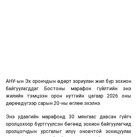
долоодугаар сарын 13-нд Дэлхийн адууны өдрөөр
Польш улсын үзэгчдийн хүртээл болгоно.
АНУ-ын Эх орончдын өдөрт зориулан жил бүр зохион
байгуулагддаг Бостоны марафон гүйлтийн энэ
жилийн тэмцээн орон нутгийн цагаар 2026 оны
дөрөвдүгээр сарын 20-ны өглөө эхэлнэ.
Энэ удаагийн марафонд 30 мянгаас давсан гүйгч
оролцохоор бүртгүүлсэн бөгөөд зохион байгуулагчид
оролцогчдын урсгалыг илүү оновчтой зохицуулах