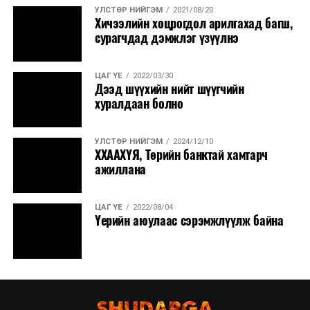
УЛСТӨР НИЙГЭМ
2021/08/20
Хичээлийн хоцрогдол арилгахад багш,
сурагчдад дэмжлэг үзүүлнэ
ЦАГ ҮЕ
2022/03/30
Дээд шүүхийн нийт шүүгчийн
хуралдаан болно
УЛСТӨР НИЙГЭМ
2024/12/10
ХХААХҮЯ, Төрийн банктай хамтарч
ажиллана
ЦАГ ҮЕ
2022/08/04
Үерийн аюулаас сэрэмжлүүлж байна