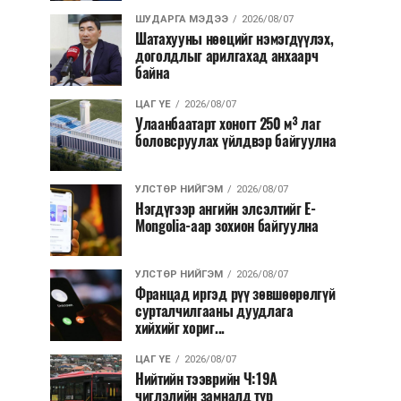
ШУДАРГА МЭДЭЭ
2026/08/07
Шатахууны нөөцийг нэмэгдүүлэх,
доголдлыг арилгахад анхаарч
байна
ЦАГ ҮЕ
2026/08/07
Улаанбаатарт хоногт 250 м³ лаг
боловсруулах үйлдвэр байгуулна
УЛСТӨР НИЙГЭМ
2026/08/07
Нэгдүгээр ангийн элсэлтийг E-
Mongolia-аар зохион байгуулна
УЛСТӨР НИЙГЭМ
2026/08/07
Францад иргэд рүү зөвшөөрөлгүй
сурталчилгааны дуудлага
хийхийг хориг...
ЦАГ ҮЕ
2026/08/07
Нийтийн тээврийн Ч:19А
чиглэлийн замналд түр