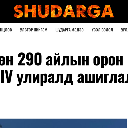
ОНЦЛОВ
УЛСТӨР НИЙГЭМ
ШУДАРГА МЭДЭЭ
ҮЗЭЛ БОДОЛ
УРЛ
өн 290 айлын орон
 IV улиралд ашигла