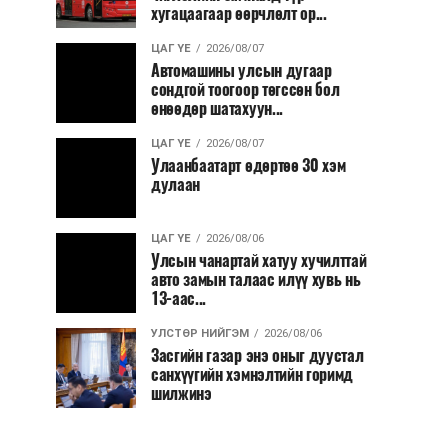
хугацаагаар өөрчлөлт ор...
ЦАГ ҮЕ
2026/08/07
Автомашины улсын дугаар
сондгой тоогоор төгссөн бол
өнөөдөр шатахуун...
ЦАГ ҮЕ
2026/08/07
Улаанбаатарт өдөртөө 30 хэм
дулаан
ЦАГ ҮЕ
2026/08/06
Улсын чанартай хатуу хучилттай
авто замын талаас илүү хувь нь
13-аас...
УЛСТӨР НИЙГЭМ
2026/08/06
Засгийн газар энэ оныг дуустал
санхүүгийн хэмнэлтийн горимд
шилжинэ