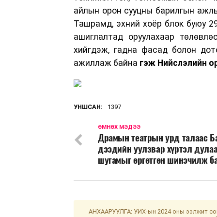
айлын орон сууцны барилгын ажлыг
Ташрамд, эхний хоёр блок буюу 2
ашиглалтад оруулахаар төлөвлө
хийгдэж, гадна фасад болон дот
ажиллаж байна
гэж Нийслэлийн о
УНШСАН:
1397
ӨМНӨХ МЭДЭЭ
Драмын театрын урд талаас Б
дээдийн уулзвар хүртэл дула
шугамыг өргөтгөн шинэчилж б
АНХААРУУЛГА: УИХ-ын 2024 оны ээлжит сон