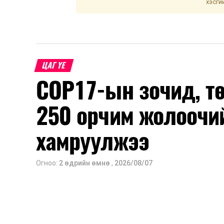
хэсги
ЦАГ ҮЕ
COP17-ын зочид, т
250 орчим жолоочи
хамруулжээ
Огноо:
2 өдрийн өмнө
,
2026/08/07