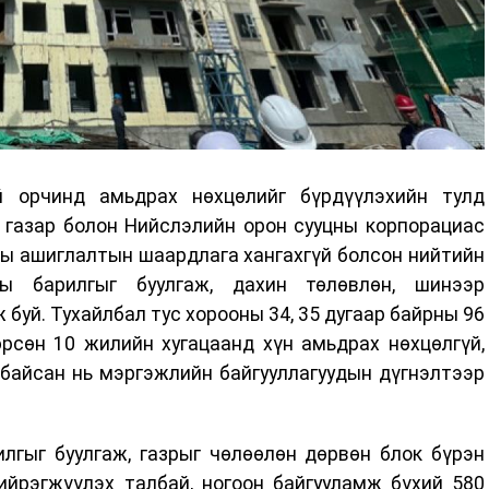
й орчинд амьдрах нөхцөлийг бүрдүүлэхийн тулд
 газар болон Нийслэлийн орон сууцны корпорациас
ны ашиглалтын шаардлага хангахгүй болсон нийтийн
ы барилгыг буулгаж, дахин төлөвлөн, шинээр
буй. Тухайлбал тус хорооны 34, 35 дугаар байрны 96
рсөн 10 жилийн хугацаанд хүн амьдрах нөхцөлгүй,
байсан нь мэргэжлийн байгууллагуудын дүгнэлтээр
лгыг буулгаж, газрыг чөлөөлөн дөрвөн блок бүрэн
ийрэгжүүлэх талбай, ногоон байгууламж бүхий 580