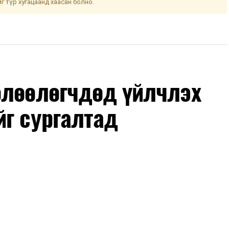
йг түр хугацаанд хаасан болно.
өлөөлөгчдөд үйлчлэх
йг сургалтад