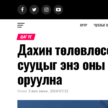
НҮҮР
ЧУХЛЫГ 
ЦАГ ҮЕ
Дахин төлөвлөс
сууцыг энэ оны
оруулна
Огноо:
2 жил.өмнө
,
2024/07/22