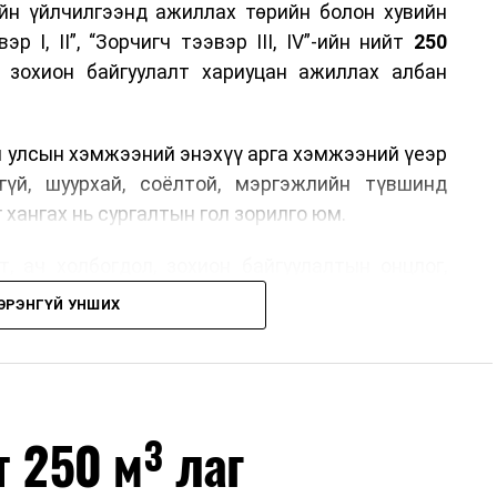
йн үйлчилгээнд ажиллах төрийн болон хувийн
р I, II”, “Зорчигч тээвэр III, IV”-ийн нийт
250
н зохион байгуулалт хариуцан ажиллах албан
н улсын хэмжээний энэхүү арга хэмжээний үеэр
гүй, шуурхай, соёлтой, мэргэжлийн түвшинд
 хангах нь сургалтын гол зорилго юм.
, ач холбогдол, зохион байгуулалтын онцлог,
лчилгээний стандарт, жолооч нарын үүрэг
ЭРЭНГҮЙ УНШИХ
й соёл, ёс зүй, мэргэжлийн харилцааны талаар
ан авах, зочид буудал болон арга хэмжээний
өлгөөний зохион байгуулалт, цагийн менежмент,
т 250 м³ лаг
ох байгууллагуудын уялдаа холбоо, аюулгүй