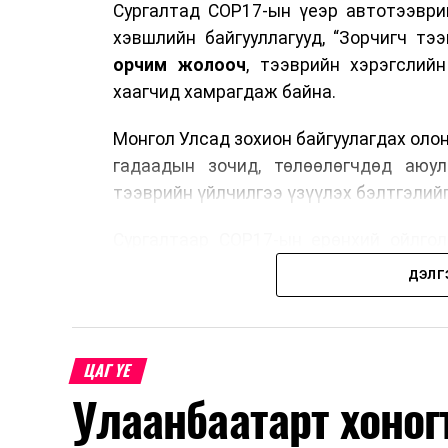
Сургалтад COP17-ын үеэр автотээври
хэвшлийн байгууллагууд, “Зорчигч тээвэ
орчим жолооч
, тээврийн хэрэгслий
хаагчид хамрагдаж байна.
Монгол Улсад зохион байгуулагдах оло
гадаадын зочид, төлөөлөгчдөд аюул
тээврийн үйлчилгээ үзүүлэх бэлтгэлийг
Сургалтаар COP17-ын ерөнхий ойлголт
зочид, төлөөлөгчдийн ангилал, үй
ДЭЛГ
хариуцлага, сахилга бат, үйлчилгээни
нэгдсэн мэдээлэл өгчээ.
Түүнчлэн зочдыг нисэх буудлаас угт
ЦАГ ҮЕ
байршилд хүргэх үе шат, маршрут, хөд
Улаанбаатарт хоног
мэдээлэл дамжуулах журам, холбогд