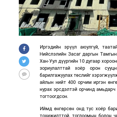
Иргэдийн эрүүл аюулгүй, таата
Нийслэлийн Засаг даргын Тамгын
Хан-Уул дүүргийн 10 дугаар хороо
зориулалттай хоёр орон сууцн
барилгажуулах төслийг хэрэгжүүлж 
айлын нийт 400 орчим иргэн өнгө
нурах эрсдэлтэй орчинд амьдарч 
тогтоогдсон.
Иймд өнгөрсөн онд тус хоёр бари
тохижилттой, тоглоомын болон ч