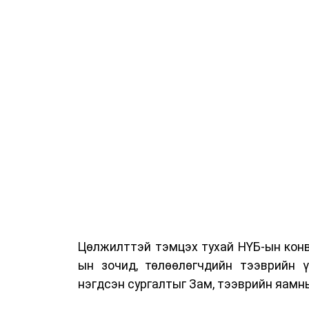
Цөлжилттэй тэмцэх тухай НҮБ-ын конв
ын зочид, төлөөлөгчдийн тээврийн 
нэгдсэн сургалтыг Зам, тээврийн яамны