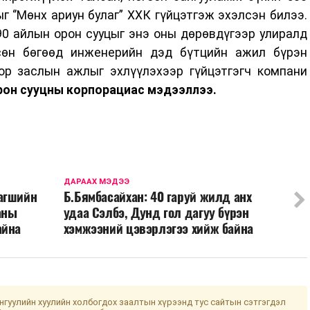
 ‘’Мөнх ариун булаг” ХХК гүйцэтгэж эхэлсэн билээ.
90 айлын орон сууцыг энэ оны дөрөвдүгээр улиралд
сөн бөгөөд инженерийн дэд бүтцийн ажил бүрэн
ор заслын ажлыг эхлүүлэхээр гүйцэтгэгч компани
рон сууцны корпорациас мэдээллээ.
ДАРААХ МЭДЭЭ
агшийн
Б.Бямбасайхан: 40 гаруй жилд анх
аны
удаа Сэлбэ, Дунд гол дагуу бүрэн
айна
хэмжээний цэвэрлэгээ хийж байна
гуулийн хуулийн холбогдох заалтын хүрээнд тус сайтын сэтгэгдэл