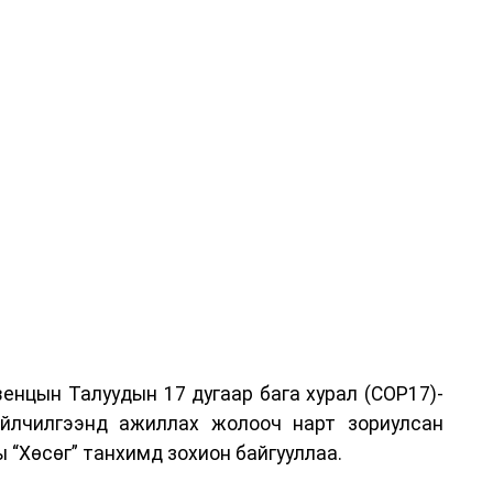
енцын Талуудын 17 дугаар бага хурал (COP17)-
үйлчилгээнд ажиллах жолооч нарт зориулсан
 “Хөсөг” танхимд зохион байгууллаа.