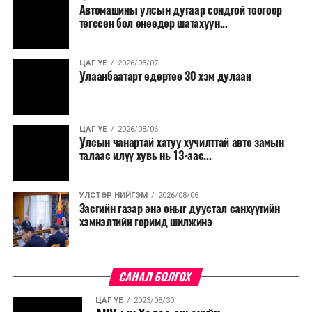
Автомашины улсын дугаар сондгой тоогоор
төгссөн бол өнөөдөр шатахуун...
ЦАГ ҮЕ
2026/08/07
Улаанбаатарт өдөртөө 30 хэм дулаан
ЦАГ ҮЕ
2026/08/06
Улсын чанартай хатуу хучилттай авто замын
талаас илүү хувь нь 13-аас...
УЛСТӨР НИЙГЭМ
2026/08/06
Засгийн газар энэ оныг дуустал санхүүгийн
хэмнэлтийн горимд шилжинэ
САНАЛ БОЛГОХ
ЦАГ ҮЕ
2023/08/30