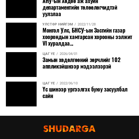
АНУ-ын Хөдөө аж ахуйн
департаментийн төлөөлөгчидтэй
уулзлаа
УЛСТӨР НИЙГЭМ
2022/11/28
Монгол Улс, БНСУ-ын Засгийн газар
хоорондын хамтарсан хорооны ээлжит
VI хуралдаа...
ЦАГ ҮЕ
2026/04/01
Замын хөдөлгөөний зөрчлийг 102
аппликэйшнээр мэдээлээрэй
ЦАГ ҮЕ
2022/06/10
Үс шинээр үргээлгэх буюу засуулбал
сайн