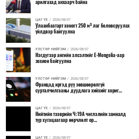
арилгахад анхаарч байна
ЦАГ ҮЕ
2026/08/07
Улаанбаатарт хоногт 250 м³ лаг боловсруулах
үйлдвэр байгуулна
УЛСТӨР НИЙГЭМ
2026/08/07
Нэгдүгээр ангийн элсэлтийг E-Mongolia-аар
зохион байгуулна
УЛСТӨР НИЙГЭМ
2026/08/07
Францад иргэд рүү зөвшөөрөлгүй
сурталчилгааны дуудлага хийхийг хориг...
ЦАГ ҮЕ
2026/08/07
Нийтийн тээврийн Ч:19А чиглэлийн замналд
түр хугацаагаар өөрчлөлт ор...
ЦАГ ҮЕ
2026/08/07