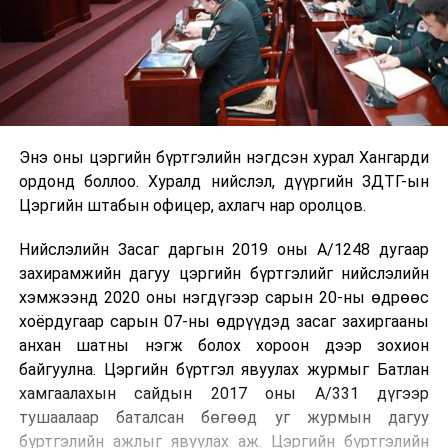
Энэ оны цэргийн бүртгэлийн нэгдсэн хурал Хангарди
ордонд боллоо. Хуралд нийслэл, дүүргийн ЗДТГ-ын
Цэргийн штабын офицер, ахлагч нар оролцов.
Нийслэлийн Засаг даргын 2019 оны А/1248 дугаар
захирамжийн дагуу цэргийн бүртгэлийг нийслэлийн
хэмжээнд 2020 оны нэгдүгээр сарын 20-ны өдрөөс
хоёрдугаар сарын 07-ны өдрүүдэд засаг захиргааны
анхан шатны нэгж болох хороон дээр зохион
байгуулна. Цэргийн бүртгэл явуулах журмыг Батлан
хамгаалахын сайдын 2017 оны А/331 дүгээр
тушаалаар баталсан бөгөөд уг журмын дагуу
бүртгэлийн ажлыг явуулах аж. Цэргийн бүртгэлийн