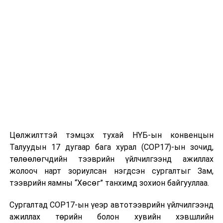
сарын 20-ноос эхлэн нийслэлийн 173 хороонд хүн ам,
орон сууцны Улсын ээлжит тооллогын дараа зохион
байгуулагдаж байгаагаараа онцлог юм.
УНШСАН:
2983
ДАРААХ МЭДЭЭ
Монгол Улсын Ерөнхий сайд Говьсүмбэр аймагт
ажиллаж байна
Цөлжилттэй тэмцэх тухай НҮБ-ын конвенцын
Талуудын 17 дугаар бага хурал (COP17)-ын зочид,
ӨМНӨХ МЭДЭЭ
Баян-Өлгий аймгийн Цэнгэл суманд цасны зуузан 1-10
төлөөлөгчдийн тээврийн үйлчилгээнд ажиллах
см байна
жолооч нарт зориулсан нэгдсэн сургалтыг Зам,
тээврийн яамны “Хөсөг” танхимд зохион байгууллаа.
Сургалтад COP17-ын үеэр автотээврийн үйлчилгээнд
ажиллах төрийн болон хувийн хэвшлийн