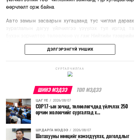
боловсруулах үйлдвэрүүдээр дулаан, цахилгаан
өөрчлөлт орж байна.
эрчим хүч үйлдвэрлэдэг.
Авто замын засварын хугацаанд тус чиглэл дараах
Ийнхүү лаг хатаах, шатаах технологийг лагийн
зураглалын дагуу үйлчилгээ үзүүлэх тул иргэд та
эзлэхүүнийг бууруулахын зэрэгцээ эрчим хүч
бүхэн зорчилтоо төлөвлөнө үү
гэж Нийтийн тээврийн
үйлдвэрлэх, нөөцийг дахин ашиглах чиглэлээр олон
бодлогын газраас мэдээллээ.
улсад өргөн ашиглаж байна.
ДЭЛГЭРЭНГҮЙ УНШИХ
СУРТАЛЧИЛГАА
ШИНЭ МЭДЭЭ
ТОП МЭДЭЭ
ЦАГ ҮЕ
2026/08/07
COP17-ын зочид, төлөөлөгчдөд үйлчлэх 250
орчим жолоочийг сургалтад х...
ШУДАРГА МЭДЭЭ
2026/08/07
Шатахууны нөөцийг нэмэгдүүлэх, доголдлыг