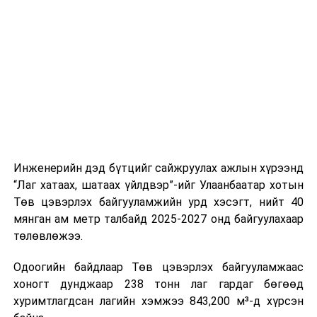
буудал болон арга хэмжээний байршилд хүргэх үе
шат, маршрут, хөдөлгөөний зохион байгуулалт,
цагийн менежмент, мэдээлэл дамжуулах журам,
холбогдох байгууллагуудын уялдаа холбоо, аюулгүй
ажиллагааны чиглэлээр жолооч нарыг сургалт, арга
зүйгээр хангаж байна.
Мөн зам тээврийн осол, саатал болон бусад эрсдэл,
онцгой нөхцөл үүссэн үед авах арга хэмжээ, ачаалал
ихтэй нөхцөлд тайван, зөв, шуурхай шийдвэр гаргах,
Инженерийн дэд бүтцийг сайжруулах ажлын хүрээнд
өдөр тутмын ажлын бэлэн байдлыг хангах зэрэг
“Лаг хатаах, шатаах үйлдвэр”-ийг Улаанбаатар хотын
практик ур чадварыг сургалтын хөтөлбөрт тусгажээ.
Төв цэвэрлэх байгууламжийн урд хэсэгт, нийт 40
мянган ам метр талбайд 2025-2027 онд байгуулахаар
Сургалтыг танилцуулах лекц, асуулт-хариулт,
төлөвлөжээ.
жишээнд суурилсан сургалт, багаар ажиллах дасгал,
маршрут болон тээвэрлэлтийн урсгалын зураглалтай
Одоогийн байдлаар Төв цэвэрлэх байгууламжаас
танилцах, онцгой нөхцөлд ажиллах дадлага зэрэг
хоногт дунджаар 238 тонн лаг гардаг бөгөөд
онол, практик хосолсон хэлбэрээр зохион байгуулж
хуримтлагдсан лагийн хэмжээ 843,200 м³-д хүрсэн
байна.