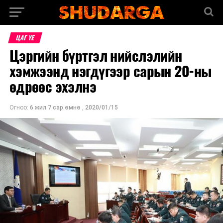
ЦАГ ҮЕ
Цэргийн бүртгэл нийслэлийн
хэмжээнд нэгдүгээр сарын 20-ны
өдрөөс эхэлнэ
Огноо:
6 жил 7 сар.өмнө
,
2020/01/15