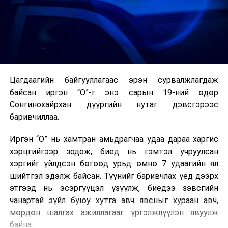
Цагдаагийн байгууллагаас эрэн сурвалжлагдаж
байсан иргэн “О”-г энэ сарын 19-ний өдөр
Сонгинохайрхан дүүргийн нутаг дэвсгэрээс
баривчиллаа.
Иргэн “О” нь хамтран амьдрагчаа удаа дараа харгис
хэрцгийгээр зодож, биед нь гэмтэл учруулсан
хэргийг үйлдсэн бөгөөд урьд өмнө 7 удаагийн ял
шийтгэл эдэлж байсан. Түүнийг баривчлах үед дээрх
этгээд нь эсэргүүцэл үзүүлж, биедээ зэвсгийн
чанартай зүйл буюу хутга авч явсныг хураан авч,
мөрдөн шалгах ажиллагааг үргэлжлүүлэн явуулж
байна.