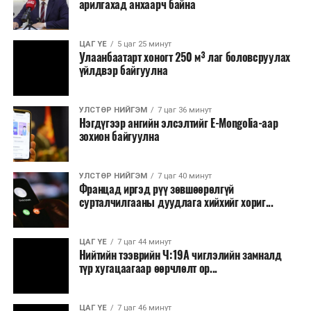
арилгахад анхаарч байна
ЦАГ ҮЕ
5 цаг 25 минут
Улаанбаатарт хоногт 250 м³ лаг боловсруулах
үйлдвэр байгуулна
УЛСТӨР НИЙГЭМ
7 цаг 36 минут
Нэгдүгээр ангийн элсэлтийг E-Mongolia-аар
зохион байгуулна
УЛСТӨР НИЙГЭМ
7 цаг 40 минут
Францад иргэд рүү зөвшөөрөлгүй
сурталчилгааны дуудлага хийхийг хориг...
ЦАГ ҮЕ
7 цаг 44 минут
Нийтийн тээврийн Ч:19А чиглэлийн замналд
түр хугацаагаар өөрчлөлт ор...
ЦАГ ҮЕ
7 цаг 46 минут