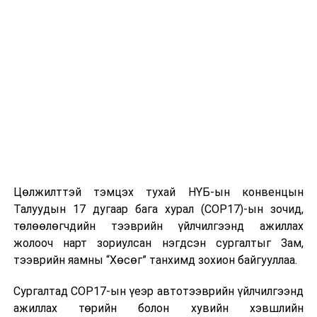
Цөлжилттэй тэмцэх тухай НҮБ-ын конвенцын
Талуудын 17 дугаар бага хурал (COP17)-ын зочид,
төлөөлөгчдийн тээврийн үйлчилгээнд ажиллах
жолооч нарт зориулсан нэгдсэн сургалтыг Зам,
тээврийн яамны “Хөсөг” танхимд зохион байгууллаа.
Сургалтад COP17-ын үеэр автотээврийн үйлчилгээнд
ажиллах төрийн болон хувийн хэвшлийн