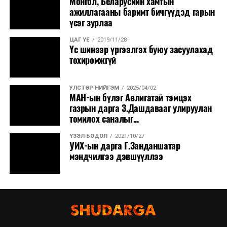
Монгол, Беларусийн хамтын
ажиллагааны баримт бичгүүдэд гарын
үсэг зурлаа
ЦАГ ҮЕ
2019/11/28
Үс шинээр үргээлгэх буюу засуулахад
тохиромжгүй
УЛСТӨР НИЙГЭМ
2025/04/02
МАН-ын бүлэг Авлигатай тэмцэх
газрын дарга З.Дашдавааг улируулан
томилох саналыг...
ҮЗЭЛ БОДОЛ
2021/10/27
УИХ-ын дарга Г.Занданшатар
мэндчилгээ дэвшүүллээ