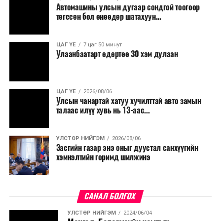
Автомашины улсын дугаар сондгой тоогоор
төгссөн бол өнөөдөр шатахуун...
ЦАГ ҮЕ
7 цаг 50 минут
Улаанбаатарт өдөртөө 30 хэм дулаан
ЦАГ ҮЕ
2026/08/06
Улсын чанартай хатуу хучилттай авто замын
талаас илүү хувь нь 13-аас...
УЛСТӨР НИЙГЭМ
2026/08/06
Засгийн газар энэ оныг дуустал санхүүгийн
хэмнэлтийн горимд шилжинэ
САНАЛ БОЛГОХ
УЛСТӨР НИЙГЭМ
2024/06/04