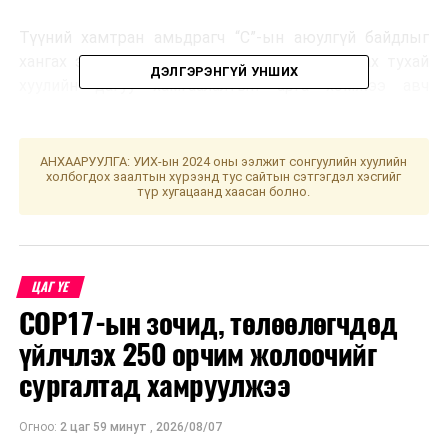
Түүний хамтран амьдрагч “С”-ын аюулгүй байдлыг
хангах зорилгоор Гэрч, хохирогчийг хамгаалах тухай
ДЭЛГЭРЭНГҮЙ УНШИХ
хуулийн дагуу хамгаалалтын арга хэмжээ авч
ажиллаж байна.
АНХААРУУЛГА: УИХ-ын 2024 оны ээлжит сонгуулийн хуулийн
УНШСАН:
1527
холбогдох заалтын хүрээнд тус сайтын сэтгэгдэл хэсгийг
түр хугацаанд хаасан болно.
ДАРААХ МЭДЭЭ
Согтуугаар тээврийн хэрэгсэл жолоодсон 51 зөрчил
бүртгэгдлээ
ӨМНӨХ МЭДЭЭ
Дунд, Сэлбэ гол дагуух үзлэг шалгалтыг тогтмол хийж
ЦАГ ҮЕ
байна
COP17-ын зочид, төлөөлөгчдөд
үйлчлэх 250 орчим жолоочийг
сургалтад хамруулжээ
Огноо:
2 цаг 59 минут
,
2026/08/07