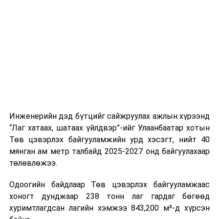
буудал болон арга хэмжээний байршилд хүргэх үе
шат, маршрут, хөдөлгөөний зохион байгуулалт,
цагийн менежмент, мэдээлэл дамжуулах журам,
холбогдох байгууллагуудын уялдаа холбоо, аюулгүй
ажиллагааны чиглэлээр жолооч нарыг сургалт, арга
зүйгээр хангаж байна.
Мөн зам тээврийн осол, саатал болон бусад эрсдэл,
онцгой нөхцөл үүссэн үед авах арга хэмжээ, ачаалал
ихтэй нөхцөлд тайван, зөв, шуурхай шийдвэр гаргах,
Инженерийн дэд бүтцийг сайжруулах ажлын хүрээнд
өдөр тутмын ажлын бэлэн байдлыг хангах зэрэг
“Лаг хатаах, шатаах үйлдвэр”-ийг Улаанбаатар хотын
практик ур чадварыг сургалтын хөтөлбөрт тусгажээ.
Төв цэвэрлэх байгууламжийн урд хэсэгт, нийт 40
мянган ам метр талбайд 2025-2027 онд байгуулахаар
Сургалтыг танилцуулах лекц, асуулт-хариулт,
төлөвлөжээ.
жишээнд суурилсан сургалт, багаар ажиллах дасгал,
маршрут болон тээвэрлэлтийн урсгалын зураглалтай
Одоогийн байдлаар Төв цэвэрлэх байгууламжаас
танилцах, онцгой нөхцөлд ажиллах дадлага зэрэг
хоногт дунджаар 238 тонн лаг гардаг бөгөөд
онол, практик хосолсон хэлбэрээр зохион байгуулж
хуримтлагдсан лагийн хэмжээ 843,200 м³-д хүрсэн
байна.