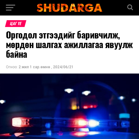
ЦАГ ҮЕ
Оргодол этгээдийг баривчилж,
мөрдөн шалгах ажиллагаа явуулж
байна
Огноо:
2 жил 1 сар.өмнө
,
2024/06/21