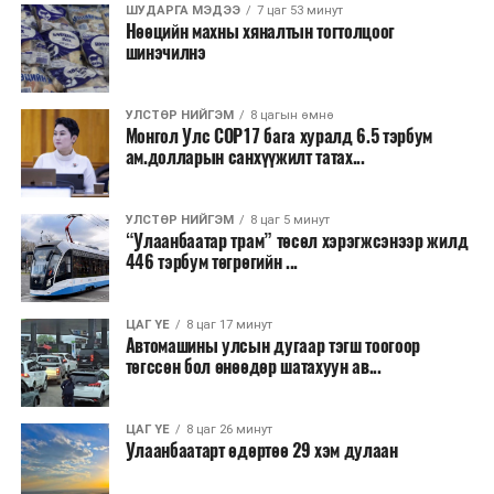
ШУДАРГА МЭДЭЭ
7 цаг 53 минут
Шөнөдөө Монгол-Алтай, Хангай, Хөвсгөлийн
Нөөцийн махны хяналтын тогтолцоог
уулархаг нутаг, Завхан, Заг, Байдраг голын эх,
шинэчилнэ
Хүрэнбэлчир орчим, Тэрэлж голын хөндийгөөр
6-11 хэм, Алтайн өвөр говь орчмоор 23-28 хэм,
УЛСТӨР НИЙГЭМ
8 цагын өмнө
Их нууруудын хотгор, говийн бүс нутгийн өмнөд
Монгол Улс COP17 бага хуралд 6.5 тэрбум
хэсэг, Дорнод, Дарьгангын тал нутгаар 18-23
ам.долларын санхүүжилт татах...
хэм, бусад нутгаар 12-17 хэм, өдөртөө Монгол-
Алтай, Хангай, Хөвсгөл, Хэнтийн уулархаг нутаг,
УЛСТӨР НИЙГЭМ
8 цаг 5 минут
Эг, Үүр, Тэрэлж, Хэрлэн, Онон, Улз, Халх голын
“Улаанбаатар трам” төсөл хэрэгжсэнээр жилд
хөндий, Дорнод, Дарьгангын тал нутгаар 23-28
446 тэрбум төгрөгийн ...
хэм, Их нууруудын хотгор, говийн бүс нутгийн
өмнөд хэсгээр 35-40 хэм, бусад нутгаар 28-33
ЦАГ ҮЕ
8 цаг 17 минут
хэм дулаан байна. 9-нд баруун болон төвийн
Автомашины улсын дугаар тэгш тоогоор
аймгуудын нутгийн хойд хэсгээр, 10-наас ихэнх
төгссөн бол өнөөдөр шатахуун ав...
нутгаар сэрүүснэ.
ЦАГ ҮЕ
8 цаг 26 минут
Улаанбаатарт өдөртөө 29 хэм дулаан