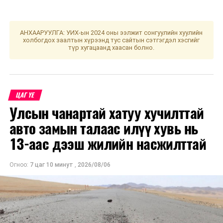
АНХААРУУЛГА: УИХ-ын 2024 оны ээлжит сонгуулийн хуулийн
холбогдох заалтын хүрээнд тус сайтын сэтгэгдэл хэсгийг
түр хугацаанд хаасан болно.
ЦАГ ҮЕ
Улсын чанартай хатуу хучилттай
авто замын талаас илүү хувь нь
13-аас дээш жилийн насжилттай
Огноо:
7 цаг 10 минут
,
2026/08/06