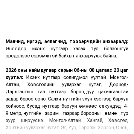
Малчид, иргэд, аялагчид, тээвэрчдийн анхааралд:
Өнөөдөр ихэнх нутгаар халах тул болзошгүй
эрсдэлээс сэрэмжтэй байхыг анхааруулж байна.
2026 оны наймдугаар сарын 06-ны 08 цагаас 20 цаг
хүртэл:
Ихэнх нутгаар солигдмол үүлтэй. Монгол-
Алтай, Хөвсгөлийн уулархаг нутаг, Дорнод-
Дарьгангын тал нутгаар бороо, дуу цахилгаантай
аадар бороо орно. Салхи нутгийн зүүн хэсгээр баруун
хойноос, бусад нутгаар баруун өмнөөс секундэд 4-
9 метр, нутгийн зарим газраар борооны өмнө түр
зуур ширүүснэ. Монгол-Алтай, Хангай, Хөвсгөл,
Хэнтийн уулархаг нутаг, Эг, Үүр, Тэрэлж, Хэрлэн, Онон,