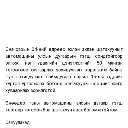
Энэ сарын 04-ний өдрөөс эхлэн эхлэн шатахууныг
автомашины улсын дугаарын тэгш, сондгойгоор
олгож, нэг удаагийн цэнэглэлтийг 50 мянган
төгрөгөөр хязгаарлах зохицуулалт хэрэгжиж байна.
Тус зохицуулалт наймдугаар сарын 15-ны өдрийг
хүртэл үргэлжлэх бөгөөд шатахууны нөөцийг жигд
хуваарилах зорилготой.
Өнөөдөр таны автомашины улсын дугаар тэгш
тоогоор төгссөн бол шатахуун авах боломжтой юм.
Сануулахад: