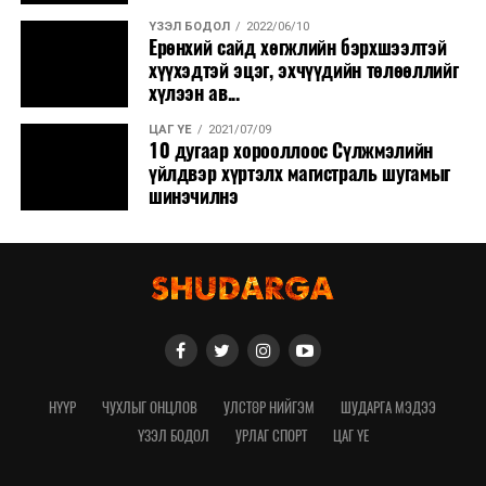
ҮЗЭЛ БОДОЛ
2022/06/10
Ерөнхий сайд хөгжлийн бэрхшээлтэй
хүүхэдтэй эцэг, эхчүүдийн төлөөллийг
хүлээн ав...
ЦАГ ҮЕ
2021/07/09
10 дугаар хорооллоос Сүлжмэлийн
үйлдвэр хүртэлх магистраль шугамыг
шинэчилнэ
НҮҮР
ЧУХЛЫГ ОНЦЛОВ
УЛСТӨР НИЙГЭМ
ШУДАРГА МЭДЭЭ
ҮЗЭЛ БОДОЛ
УРЛАГ СПОРТ
ЦАГ ҮЕ