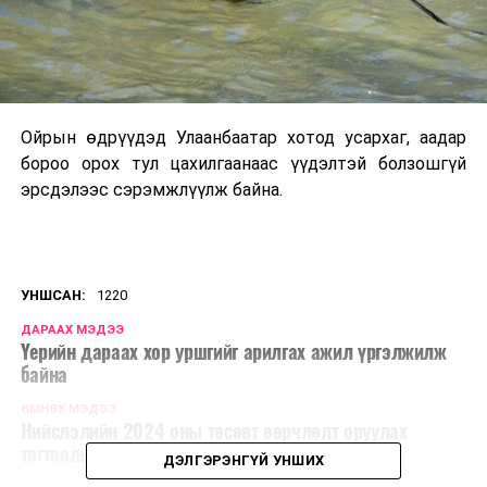
Ойрын өдрүүдэд Улаанбаатар хотод усархаг, аадар
бороо орох тул цахилгаанаас үүдэлтэй болзошгүй
эрсдэлээс сэрэмжлүүлж байна.
УНШСАН:
1220
ДАРААХ МЭДЭЭ
Үерийн дараах хор уршгийг арилгах ажил үргэлжилж
байна
ӨМНӨХ МЭДЭЭ
Нийслэлийн 2024 оны төсөвт өөрчлөлт оруулах
тогтоолын төслийг баталлаа
ДЭЛГЭРЭНГҮЙ УНШИХ