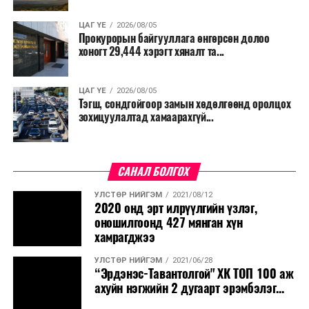
ЦАГ ҮЕ
2026/08/05
Прокурорын байгууллага өнгөрсөн долоо
хоногт 29,444 хэрэгт хяналт та...
ЦАГ ҮЕ
2026/08/05
Тэгш, сондгойгоор замын хөдөлгөөнд оролцох
зохицуулалтад хамаарахгүй...
САНАЛ БОЛГОХ
УЛСТӨР НИЙГЭМ
2021/08/12
2020 онд эрт илрүүлгийн үзлэг,
оношилгоонд 427 мянган хүн
хамрагджээ
УЛСТӨР НИЙГЭМ
2021/06/28
“Эрдэнэс-Тавантолгой" ХК ТОП 100 аж
ахуйн нэгжийн 2 дугаарт эрэмбэлэг...