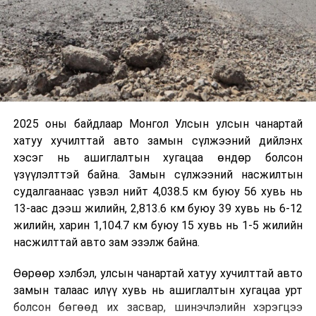
2025 оны байдлаар Монгол Улсын улсын чанартай
хатуу хучилттай авто замын сүлжээний дийлэнх
хэсэг нь ашиглалтын хугацаа өндөр болсон
үзүүлэлттэй байна. Замын сүлжээний насжилтын
судалгаанаас үзвэл нийт 4,038.5 км буюу 56 хувь нь
13-аас дээш жилийн, 2,813.6 км буюу 39 хувь нь 6-12
жилийн, харин 1,104.7 км буюу 15 хувь нь 1-5 жилийн
насжилттай авто зам эзэлж байна.
Өөрөөр хэлбэл, улсын чанартай хатуу хучилттай авто
замын талаас илүү хувь нь ашиглалтын хугацаа урт
болсон бөгөөд их засвар, шинэчлэлийн хэрэгцээ