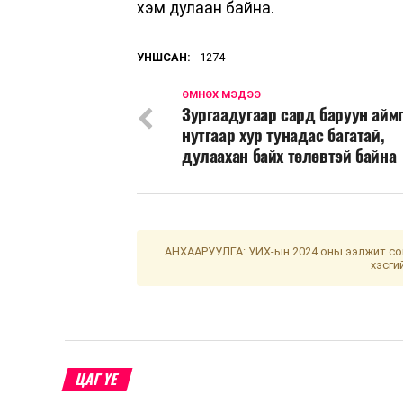
хэм дулаан байна.
УНШСАН:
1274
ӨМНӨХ МЭДЭЭ
Зургаадугаар сард баруун айм
нутгаар хур тунадас багатай,
дулаахан байх төлөвтэй байна
АНХААРУУЛГА: УИХ-ын 2024 оны ээлжит сон
хэсги
ЦАГ ҮЕ