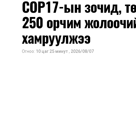
COP17-ын зочид, т
250 орчим жолоочи
хамруулжээ
Огноо:
10 цаг 25 минут
,
2026/08/07