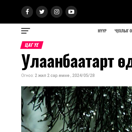
НҮҮР
ЧУХЛЫГ 
ЦАГ ҮЕ
Улаанбаатарт ө
Огноо:
2 жил 2 сар.өмнө
,
2024/05/28