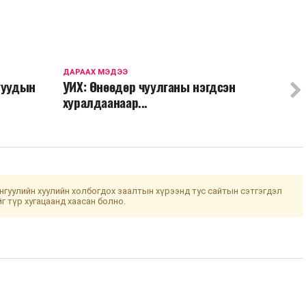
ДАРААХ МЭДЭЭ
гуудын
УИХ: Өнөөдөр чуулганы нэгдсэн
хуралдаанаар...
гуулийн хуулийн холбогдох заалтын хүрээнд тус сайтын сэтгэгдэл
йг түр хугацаанд хаасан болно.