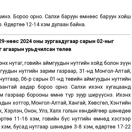
инэ. Бороо орно. Салхи баруун өмнөөс баруун хойш
. Өдөртөө 12-14 хэм дулаан байна.
29-нөөс 2024 оны зургаадугаар сарын 02-ныг
г агаарын урьдчилсан төлөв
энх нутаг, говийн аймгуудын нутгийн хойд болон зүүн
мгуудын нутгийн зарим газраар, 31-нд Монгол-Алтай,
 нутгаар, 06-р сарын 01-нд төвийн аймгуудын нутгийн
гаантай аадар бороо орно. Салхи ихэнх хугацаанд
им газраар борооны өмнө түр зуур ширүүснэ. Ихэнх
дын хотгор, Монгол-Алтай, Хангай, Хөвсгөл, Хэнтийн
элж, Хэрлэн, Онон, Улз, Халх голын хөндийгөөр шөнөдөө
ртөө 11-16 хэм, говийн бүс нутгийн өмнөд хэсгээр
 хэм, бусад нутгаар шөнөдөө 3-8 хэм, өдөртөө 17-22