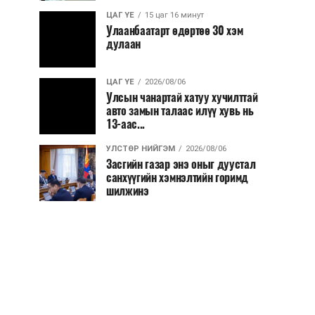
ЦАГ ҮЕ
15 цаг 16 минут
Улаанбаатарт өдөртөө 30 хэм
дулаан
ЦАГ ҮЕ
2026/08/06
Улсын чанартай хатуу хучилттай
авто замын талаас илүү хувь нь
13-аас...
УЛСТӨР НИЙГЭМ
2026/08/06
Засгийн газар энэ оныг дуустал
санхүүгийн хэмнэлтийн горимд
шилжинэ