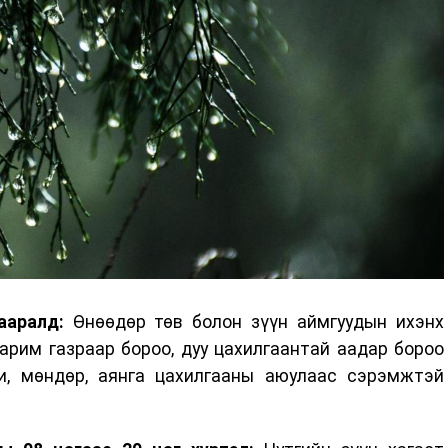
ааралд:
Өнөөдөр төв болон зүүн аймгуудын ихэнх
зарим газраар бороо, дуу цахилгаантай аадар бороо
и, мөндөр, аянга цахилгааны аюулаас сэрэмжтэй