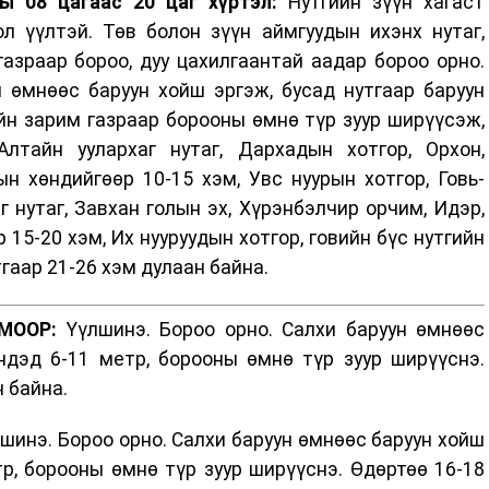
ы 08 цагаас 20 цаг хүртэл:
Нутгийн зүүн хагаст
л үүлтэй. Төв болон зүүн аймгуудын ихэнх нутаг,
азраар бороо, дуу цахилгаантай аадар бороо орно.
н өмнөөс баруун хойш эргэж, бусад нутгаар баруун
йн зарим газраар борооны өмнө түр зуур ширүүсэж,
лтайн уулархаг нутаг, Дархадын хотгор, Орхон,
ын хөндийгөөр 10-15 хэм, Увс нуурын хотгор, Говь-
г нутаг, Завхан голын эх, Хүрэнбэлчир орчим, Идэр,
 15-20 хэм, Их нууруудын хотгор, говийн бүс нутгийн
тгаар 21-26 хэм дулаан байна.
МООР:
Үүлшинэ. Бороо орно. Салхи баруун өмнөөс
ндэд 6-11 метр, борооны өмнө түр зуур ширүүснэ.
 байна.
шинэ. Бороо орно. Салхи баруун өмнөөс баруун хойш
р, борооны өмнө түр зуур ширүүснэ. Өдөртөө 16-18