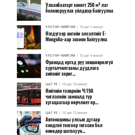
Улаанбаатарт хоногт 250 м³ лаг
боловсруулах үйлдвэр байгуулна
УЛСТӨР НИЙГЭМ
15 цаг 1 минут
Нэгдүгээр ангийн элсэлтийг E-
Mongolia-аар зохион байгуулна
УЛСТӨР НИЙГЭМ
15 цаг 6 минут
Францад иргэд рүү зөвшөөрөлгүй
сурталчилгааны дуудлага
хийхийг хориг...
ЦАГ ҮЕ
15 цаг 10 минут
Нийтийн тээврийн Ч:19А
чиглэлийн замналд түр
хугацаагаар өөрчлөлт ор...
ЦАГ ҮЕ
15 цаг 12 минут
Автомашины улсын дугаар
сондгой тоогоор төгссөн бол
өнөөдөр шатахуун...