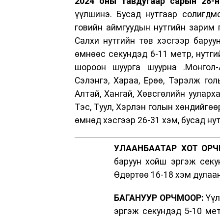
2024 оны тавдугаар сарын 28-н
үүлшинэ. Бусад нутгаар солигдмо
говийн аймгуудын нутгийн зарим г
Салхи нутгийн төв хэсгээр баруу
өмнөөс секундэд 6-11 метр, нутги
шороон шуурга шуурна .Монгол-А
Сэлэнгэ, Хараа, Ерөө, Тэрэлж гол
Алтай, Хангай, Хөвсгөлийн ууларха
Тэс, Туул, Хэрлэн голын хөндийгөөр
өмнөд хэсгээр 26-31 хэм, бусад ну
УЛААНБААТАР ХОТ ОРЧ
баруун хойш эргэж секу
Өдөртөө 16-18 хэм дулаан
БАГАНУУР ОРЧМООР:
Үүл
эргэж секундэд 5-10 мет