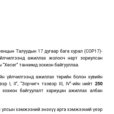
енцын Талуудын 17 дугаар бага хурал (COP17)-
үйлчилгээнд ажиллах жолооч нарт зориулсан
 “Хөсөг” танхимд зохион байгууллаа.
йн үйлчилгээнд ажиллах төрийн болон хувийн
р I, II”, “Зорчигч тээвэр III, IV”-ийн нийт
250
н зохион байгуулалт хариуцан ажиллах албан
н улсын хэмжээний энэхүү арга хэмжээний үеэр