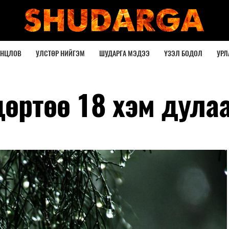
ОНЦЛОВ
УЛСТӨР НИЙГЭМ
ШУДАРГА МЭДЭЭ
ҮЗЭЛ БОДОЛ
УРЛ
дөртөө 18 хэм дула