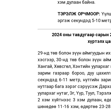
хэм дулаан байна.
ТЭРЭЛЖ ОРЧМООР:
Үүлш
эргэж секундэд 5-10 метр
2024 оны тавдугаар сарын 
хүртэлх ца
29-нд төв болон зүүн аймгуудын их
хэсгээр, 30-нд төв болон зүүн ай
Хангай, Хөвсгөл, Хэнтийн уулархаг
зарим газраар бороо, дуу цахил
секундэд 6-11 метр, нутгийн зар
нутгаар бага зэрэг сэрүүсэж Дарха
уулархаг нутаг, Эг, Үүр, Туул, Тэр
2 хэм хүйтнээс 3 хэм дулаан, өдө
шөнөдөө 11-16 хэм, өдөртөө 23-28