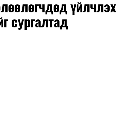
өлөөлөгчдөд үйлчлэх
йг сургалтад