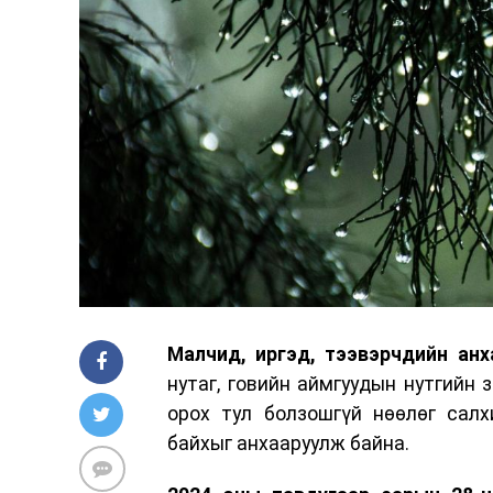
Малчид, иргэд, тээвэрчдийн анх
нутаг, говийн аймгуудын нутгийн 
орох тул болзошгүй нөөлөг салх
байхыг анхааруулж байна.