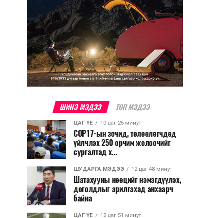
ШИНЭ МЭДЭЭ
ТОП МЭДЭЭ
ЦАГ ҮЕ
10 цаг 25 минут
COP17-ын зочид, төлөөлөгчдөд
үйлчлэх 250 орчим жолоочийг
сургалтад х...
ШУДАРГА МЭДЭЭ
12 цаг 48 минут
Шатахууны нөөцийг нэмэгдүүлэх,
доголдлыг арилгахад анхаарч
байна
ЦАГ ҮЕ
12 цаг 51 минут