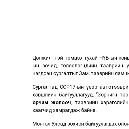
Цөлжилттэй тэмцэх тухай НҮБ-ын конв
ын зочид, төлөөлөгчдийн тээврийн 
нэгдсэн сургалтыг Зам, тээврийн яамны
Сургалтад COP17-ын үеэр автотээври
хэвшлийн байгууллагууд, “Зорчигч тээвэ
орчим жолооч
, тээврийн хэрэгслий
хаагчид хамрагдаж байна.
Монгол Улсад зохион байгуулагдах оло