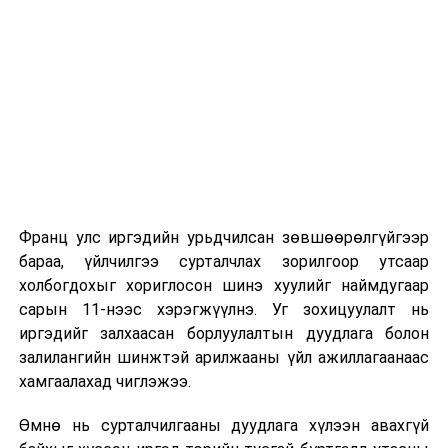
Их, дээд сургуулийн хичээл
2026 оны 9 дүгээр сарын 1-нээс цахимаар
эхэлнэ.
2026 оны 9 дүгээр сарын 14-нөөс танхимаар
үргэлжилнэ.
Оюутны дотуур байр
Франц улс иргэдийн урьдчилсан зөвшөөрөлгүйгээр
2026 оны 9 дүгээр сарын 13-наас оюутнуудыг
бараа, үйлчилгээ сурталчлах зорилгоор утсаар
дотуур байранд оруулж эхэлнэ.
холбогдохыг хориглосон шинэ хуулийг наймдугаар
Сургууль, цэцэрлэгийн үйл ажиллагааны
сарын 11-нээс хэрэгжүүлнэ. Уг зохицуулалт нь
зохицуулалт
иргэдийг залхаасан борлуулалтын дуудлага болон
залилангийн шинжтэй арилжааны үйл ажиллагаанаас
2026 оны 8 дугаар сарын 17–28-ны өдрүүдэд
хамгаалахад чиглэжээ.
нийслэлийн бүх сургууль, цэцэрлэгт ажлын
Өмнө нь сурталчилгааны дуудлага хүлээн авахгүй
байранд элсэлт, бүртгэл болон бусад аливаа