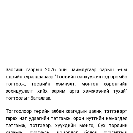
Хуулийг зөрчиж дуудлага хийсэн хувь хүнийг нэг
дуудлага тутамд 75 мянга хүртэлх евро, аж ахуйн
нэгжийг 375 мянга хүртэлх еврогоор торгох
боломжтой. Харин хэрэглэгч өөрөө зөвшөөрсөн,
эсвэл тухайн компанитай өмнө нь гэрээний
харилцаатай бөгөөд шинэ үйлчилгээ санал болгож
буй тохиолдолд хориг үйлчлэхгүй. Иргэд
зөвшөөрөлгүй дуудлагын талаар төрийн цахим
хуудсаар мэдээлэх боломжтой.
Засгийн газрын 2026 оны наймдугаар сарын 5-ны
Шинэ хууль Францын зах зээлд үйлчилдэг гадаадын
өдрийн хуралдаанаар “Төсвийн санхүүжилтэд эрэмбэ
дуудлагын төвүүдэд нөлөөлөхөөр байна. Тухайлбал,
тогтоож, төсвийн хэмнэлт, мөнгөн хөрөнгийн
Мароккогийн дуудлагын төвүүдийн орлогын 80 гаруй
зохицуулалт хийх зарим арга хэмжээний тухай”
хувь Францын зах зээлээс бүрддэг бөгөөд тус улсын
тогтоолыг баталлаа.
40–50 мянган ажлын байр эрсдэлд орж болзошгүйг
Мароккогийн хөдөлмөр эрхлэлтийн сайд мэдэгджээ.
Тогтоолоор төрийн албан хаагчдын цалин, тэтгэвэрт
гарах нэг удаагийн тэтгэмж, орон нутгийн нэмэгдэл
тэтгэмж, тэтгэвэр, хүүхдийн мөнгө, бүх төрлийн
халамж, сургууль, цэцэрлэг болон сургалтын