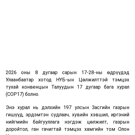
2026 оны 8 дугаар сарын 17-28-ны өдрүүдэд
Улаанбаатар хотод НҮБ-ын Цөлжилттэй тэмцэх
тухай конвенцын Талуудын 17 дугаар бага хурал
(COP17) болно.
Энэ хурал нь дэлхийн 197 улсын Засгийн газрын
гишүүд, эрдэмтэн судлаач, хувийн хэвшил, иргэний
нийгмийн байгууллага нэгдэж цөлжилт, газрын
доройтол, ган гачигтай тэмцэх хамгийн том Олон