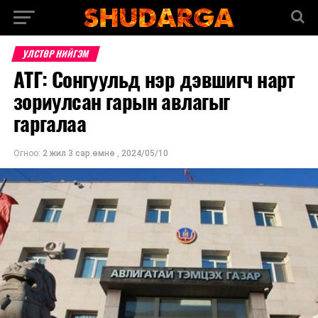
УЛСТӨР НИЙГЭМ
АТГ: Сонгуульд нэр дэвшигч нарт
зориулсан гарын авлагыг
гаргалаа
Огноо:
2 жил 3 сар.өмнө
,
2024/05/10