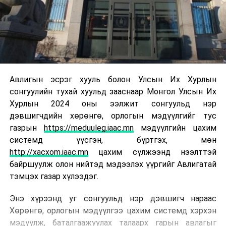
Авлигын эсрэг хууль болон Улсын Их Хурлын
сонгуулийн тухай хуульд зааснаар Монгол Улсын Их
Хурлын 2024 оны ээлжит сонгуульд нэр
дэвшигчдийн хөрөнгө, орлогын мэдүүлгийг тус
газрын
https://meduuleg.iaac.mn
мэдүүлгийн цахим
системд үүсгэн, бүртгэх, мөн
http://xacxom.iaac.mn
цахим сүлжээнд нээлттэй
байршуулж олон нийтэд мэдээлэх үүргийг Авлигатай
тэмцэх газар хүлээдэг.
Энэ хүрээнд уг сонгуульд нэр дэвшигч нараас
Хөрөнгө, орлогын мэдүүлгээ цахим системд хэрхэн
мэдүүлж, баталгаажуулах талаарх гарын авлагыг