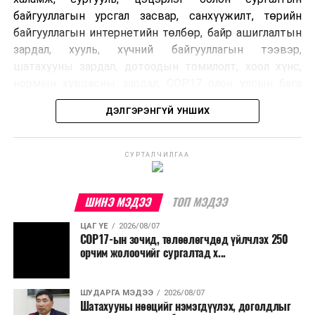
байгууллагын урсгал засвар, санхүүжилт, төрийн
байгууллагын интернетийн төлбөр, байр ашиглалтын
зардал, хууль, хүчний байгууллагын тээвэр,
шатахууны зардал, дотоодын томилолт, хоол хүнс,
нормын хувцасны зардал, COP17 олон улсын бага
хурлын зардал, Засгийн газрын өр, орон нутгийн нөөц
ДЭЛГЭРЭНГҮЙ УНШИХ
хөрөнгийн санхүүжилтийг хэвийн үргэлжлүүлэхээр
шийдвэрлэжээ.
СУРТАЛЧИЛГАА
Харин дараах зардлыг хязгаарлахаар болсон байна.
Үүнд:
ШИНЭ МЭДЭЭ
ТОП МЭДЭЭ
Олон улсын болон Засгийн газрын
ЦАГ ҮЕ
2026/08/07
шийдвэртэйгээс бусад хурал, зөвлөгөөн, ой,
COP17-ын зочид, төлөөлөгчдөд үйлчлэх 250
тэмдэглэлт өдөр, найр наадам, соёлын арга
орчим жолоочийг сургалтад х...
хэмжээ;
Урьдчилан төлөвлөсөн төрийн өндөр албан
ШУДАРГА МЭДЭЭ
2026/08/07
Шатахууны нөөцийг нэмэгдүүлэх, доголдлыг
тушаалтны томилолтоос бусад гадаад