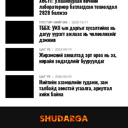
ХӨСҮТ: Улаанбурхан өвчний
лабораториор батлагдсан тохиолдол
2828 болжээ
УЛСТӨР НИЙГЭМ
2025/10/17
ТББХ: УИХ-ын даргыг хүсэлтийнх нь
дагуу үүрэгт ажлаас нь чөлөөлөхийг
дэмжив
ЦАГ ҮЕ
2023/09/19
Жирэмсний хяналтад эрт орох нь эх,
нярайн эндэгдлийг бууруулдаг
ЦАГ ҮЕ
2026/06/03
Нийтийн эзэмшлийн гудамж, зам
талбайд хөөстэй угаалга, ариутгал
хийж байна