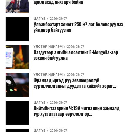
арилгахад анхаарч байна
томилолт, гадаадын зочин хүлээн авах зардал;
Зайлшгүй шаардлагагүй тоног төхөөрөмж,
ЦАГ ҮЕ
2026/08/07
тавилга, автомашин худалдан авах;
Улаанбаатарт хоногт 250 м³ лаг боловсруулах
үйлдвэр байгуулна
Батлан хамгаалах, хууль зүйн салбараас бусад
сургалт, дадлага;
УЛСТӨР НИЙГЭМ
2026/08/07
Хуулиар заавал мэдээлэхээс бусад кино,
Нэгдүгээр ангийн элсэлтийг E-Mongolia-аар
контент, хэвлэлийн зардал;
зохион байгуулна
Заавал олгохоос бусад тэтгэмж, урамшуулал.
УЛСТӨР НИЙГЭМ
2026/08/07
Санхүүгийн хэмнэлтийн горимыг 2026 оны
Францад иргэд рүү зөвшөөрөлгүй
арванхоёрдугаар сарын 31 хүртэл мөрдөнө. Харин
сурталчилгааны дуудлага хийхийг хориг...
эрүүл мэндийн салбар уг хэмнэлтийн горимд
хамрагдахгүй бөгөөд цэцэрлэг, сургуулийн хүүхдийн
ЦАГ ҮЕ
2026/08/07
эрт илрүүлэг, вакцинжуулалт, томуу, томуу төст
Нийтийн тээврийн Ч:19А чиглэлийн замналд
өвчний эсрэг арга хэмжээ зэрэг зайлшгүй
түр хугацаагаар өөрчлөлт ор...
шаардлагатай ажлууд төлөвлөгөөний дагуу
үргэлжилнэ гэж Ерөнхий сайд Н.Учрал онцоллоо.
ЦАГ ҮЕ
2026/08/07