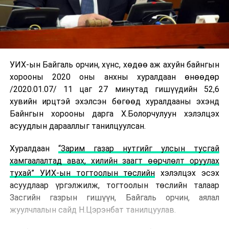
УИХ-ын Байгаль орчин, хүнс, хөдөө аж ахуйн байнгын
хорооны 2020 оны анхны хуралдаан өнөөдөр
/2020.01.07/ 11 цаг 27 минутад гишүүдийн 52,6
хувийн ирцтэй эхэлсэн бөгөөд хуралдааны эхэнд
Байнгын хорооны дарга Х.Болорчулуун хэлэлцэх
асуудлын дарааллыг танилцуулсан.
Хуралдаан
“Зарим газар нутгийг улсын тусгай
хамгаалалтад авах, хилийн заагт өөрчлөлт оруулах
тухай” УИХ-ын тогтоолын төслийн
хэлэлцэх эсэх
асуудлаар үргэлжилж, тогтоолын төслийн талаар
Засгийн газрын гишүүн, Байгаль орчин, аялал
жуулчлалын сайд Н.Цэрэнбат танилцуулав.