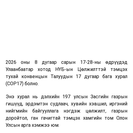
аймгийн Гурванбулаг, Завхан аймгийн Отгон сумын
нутагт орших Хөх нуур-Бумбат орчмын газрыг
байгалийн нөөц газрын ангиллаар, Хэнтий аймгийн
Өмнөдэлгэр, Батширээт, Биндэр, Баян-Адрага сумын
нутагт орших Хурх хүйтний хөндий орчмын газрыг
байгалийн нөөц газрын ангиллаар, Баянхонгор
аймгийн Галуут сумын нутагт орших Баянхонгор
хайрхан уулыг дурсгалт газрын ангиллаар, Орхоны
Хөндийн байгалийн цогцолборт газрын
2026 оны 8 дугаар сарын 17-28-ны өдрүүдэд
хязгаарлалтын бүс дэх Өвөрхангай аймгийн Бат-
Улаанбаатар хотод НҮБ-ын Цөлжилттэй тэмцэх
Өлзий сумын төв орчмын 3090.16 га газрын тусгай
тухай конвенцын Талуудын 17 дугаар бага хурал
хамгаалалттай газар нутгаас чөлөөлж, хилийн заагт
(COP17) болно.
өөрчлөх асуудалд судалгаа хийж, төрийн тусгай
Энэ хурал нь дэлхийн 197 улсын Засгийн газрын
хамгаалалтад авахаар болсныг онцоллоо.
гишүүд, эрдэмтэн судлаач, хувийн хэвшил, иргэний
нийгмийн байгууллага нэгдэж цөлжилт, газрын
доройтол, ган гачигтай тэмцэх хамгийн том Олон
Эдгээр нь зургаан аймгийн 13 сумын нутаг
Улсын арга хэмжээ юм.
дэвсгэрийг хамарч байгаа бөгөөд Улсын тусгай