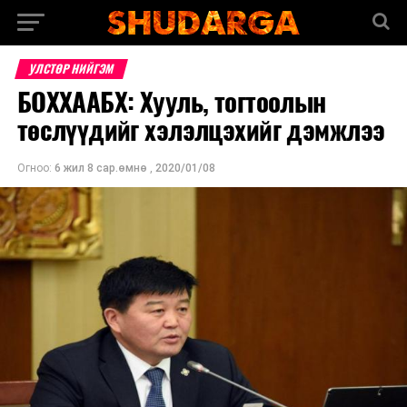
УЛСТӨР НИЙГЭМ
БОХХААБХ: Хууль, тогтоолын
төслүүдийг хэлэлцэхийг дэмжлээ
Огноо:
6 жил 8 сар.өмнө
,
2020/01/08