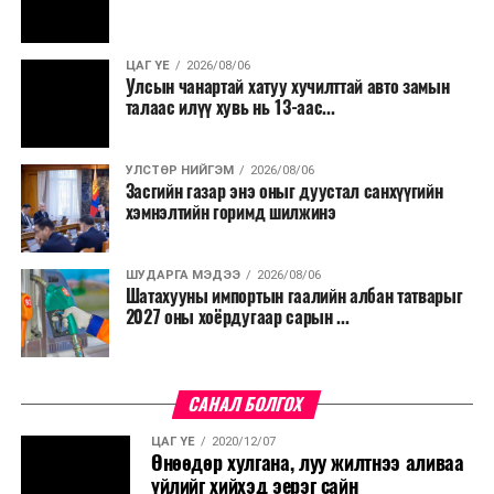
салбар бүрдээ урсгал зардлыг 20 хувиар бууруулах,
нөхөн томилгоо хийхгүй байх, аялал, амралт, зугаалга,
ЦАГ ҮЕ
2026/08/06
хамт олны урлаг, спортын арга хэмжээг зохион
Улсын чанартай хатуу хучилттай авто замын
байгуулахгүй байх, төрийн албанд шинэ орон тоо бий
талаас илүү хувь нь 13-аас...
болгохгүй байх, эрчим хүчний хэрэглээг хэмнэх, хурал,
сургалтыг цахим хэлбэрт шилжүүлэх, төрийн албан
УЛСТӨР НИЙГЭМ
2026/08/06
хаагчдыг зарим өдрүүдэд цахимаар ажиллуулах арга
Засгийн газар энэ оныг дуустал санхүүгийн
хэмжээг үргэлжлүүлэхийг үүрэг болголоо.
хэмнэлтийн горимд шилжинэ
Төсвийн сахилга бат сайжирч, эдийн засгийн нөхцөл
ШУДАРГА МЭДЭЭ
2026/08/06
байдал хэвийн болсон тохиолдолд эдгээр
Шатахууны импортын гаалийн албан татварыг
хязгаарлалтыг үе шаттайгаар сулруулах юм.
2027 оны хоёрдугаар сарын ...
САНАЛ БОЛГОХ
ЦАГ ҮЕ
2020/12/07
Өнөөдөр хулгана, луу жилтнээ аливаа
үйлийг хийхэд эерэг сайн