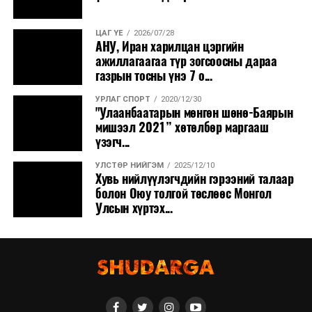
ЦАГ ҮЕ
2026/07/28
АНУ, Иран харилцан цэргийн
ажиллагаагаа түр зогсоосны дараа
газрын тосны үнэ 7 о...
УРЛАГ СПОРТ
2020/12/30
"Улаанбаатарын мөнгөн шөнө-Баярын
мишээл 2021” хөтөлбөр маргааш
үзэгч...
УЛСТӨР НИЙГЭМ
2025/12/10
Хувь нийлүүлэгчдийн гэрээний талаар
болон Оюу толгой төслөөс Монгол
Улсын хүртэх...