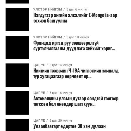
Зайлшгүй шаардлагагүй тоног төхөөрөмж,
УЛСТӨР НИЙГЭМ
3 цаг 6 минут
тавилга, автомашин худалдан авах;
Нэгдүгээр ангийн элсэлтийг E-Mongolia-аар
зохион байгуулна
Батлан хамгаалах, хууль зүйн салбараас бусад
сургалт, дадлага;
УЛСТӨР НИЙГЭМ
3 цаг 10 минут
Хуулиар заавал мэдээлэхээс бусад кино,
Францад иргэд рүү зөвшөөрөлгүй
контент, хэвлэлийн зардал;
сурталчилгааны дуудлага хийхийг хориг...
Заавал олгохоос бусад тэтгэмж, урамшуулал.
ЦАГ ҮЕ
3 цаг 14 минут
Санхүүгийн хэмнэлтийн горимыг 2026 оны
Нийтийн тээврийн Ч:19А чиглэлийн замналд
арванхоёрдугаар сарын 31 хүртэл мөрдөнө. Харин
түр хугацаагаар өөрчлөлт ор...
эрүүл мэндийн салбар уг хэмнэлтийн горимд
хамрагдахгүй бөгөөд цэцэрлэг, сургуулийн хүүхдийн
ЦАГ ҮЕ
3 цаг 16 минут
эрт илрүүлэг, вакцинжуулалт, томуу, томуу төст
Автомашины улсын дугаар сондгой тоогоор
өвчний эсрэг арга хэмжээ зэрэг зайлшгүй
төгссөн бол өнөөдөр шатахуун...
шаардлагатай ажлууд төлөвлөгөөний дагуу
үргэлжилнэ гэж Ерөнхий сайд Н.Учрал онцоллоо.
ЦАГ ҮЕ
3 цаг 20 минут
Улаанбаатарт өдөртөө 30 хэм дулаан
Мөн бүх шатны төсвийн ерөнхийлөн захирагч нарт