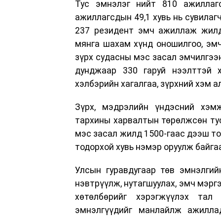
Тус эмнэлэг нийт 810 ажиллаг
ажиллагсдын 49,1 хувь нь сувилаг
237 резидент эмч ажиллаж жилдэ
мянга шахам хүнд оношилгоо, эмч
зүрх судасны мэс засал эмчилгээ
дунджаар 330 гаруй нээлттэй 
хэлбэрийн хагалгаа, зүрхний хэм 
Зүрх, мэдрэлийн үндэсний хэмж
тархины харвалтын төрөлжсөн ту
мэс засал жилд 1500-гаас дээш то
тодорхой хувь нэмэр оруулж байгаа
Улсын гуравдугаар төв эмнэлгий
нэвтрүүлж, нутагшуулах, эмч мэрг
хөтөлбөрийг хэрэгжүүлэх тал
эмнэлгүүдийг манлайлж ажилла