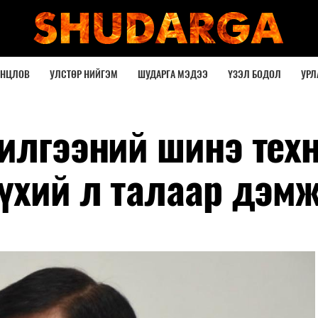
ОНЦЛОВ
УЛСТӨР НИЙГЭМ
ШУДАРГА МЭДЭЭ
ҮЗЭЛ БОДОЛ
УРЛ
чилгээний шинэ тех
бүхий л талаар дэм