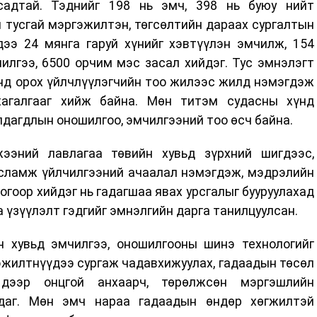
садтай. Тэднийг 198 нь эмч, 398 нь буюу нийт
ч тусгай мэргэжилтэн, төгсөлтийн дараах сургалтын
э 24 мянга гаруй хүнийг хэвтүүлэн эмчилж, 154
илгээ, 6500 орчим мэс засал хийдэг. Тус эмнэлэгт
нд орох үйлчлүүлэгчийн тоо жилээс жилд нэмэгдэж
хагалгааг хийж байна. Мөн титэм судасны хүнд
алдагдлын оношилгоо, эмчилгээний тоо өсч байна.
ээний лавлагаа төвийн хувьд зүрхний шигдээс,
сламж үйлчилгээний ачаалал нэмэгдэж, мэдрэлийн
огоор хийдэг нь гадагшаа явах урсгалыг бууруулахад
 үзүүлэлт гэдгийг эмнэлгийн дарга танилцуулсан.
н хувьд эмчилгээ, оношилгооны шинэ технологийг
эжилтнүүдээ сургаж чадавхижуулах, гадаадын төсөл
 дээр онцгой анхаарч, төрөлжсөн мэргэшлийн
даг. Мөн эмч нараа гадаадын өндөр хөгжилтэй