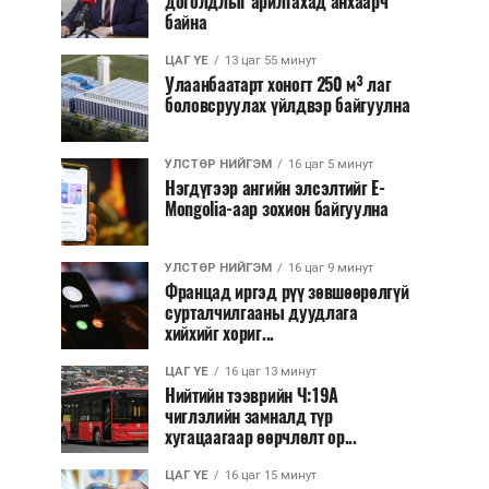
доголдлыг арилгахад анхаарч
байна
ЦАГ ҮЕ
13 цаг 55 минут
Улаанбаатарт хоногт 250 м³ лаг
боловсруулах үйлдвэр байгуулна
УЛСТӨР НИЙГЭМ
16 цаг 5 минут
Нэгдүгээр ангийн элсэлтийг E-
Mongolia-аар зохион байгуулна
УЛСТӨР НИЙГЭМ
16 цаг 9 минут
Францад иргэд рүү зөвшөөрөлгүй
сурталчилгааны дуудлага
хийхийг хориг...
ЦАГ ҮЕ
16 цаг 13 минут
Нийтийн тээврийн Ч:19А
чиглэлийн замналд түр
хугацаагаар өөрчлөлт ор...
ЦАГ ҮЕ
16 цаг 15 минут