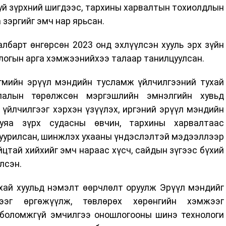
буй зүрхний шигдээс, тархины харвалтын тохиолдлын
 зэргийг эмч нар ярьсан.
лбарт өнгөрсөн 2023 онд эхлүүлсэн хууль эрх зүйн
логын арга хэмжээнийхээ талаар танилцуулсан.
гмийн эрүүл мэндийн тусламж үйлчилгээний тухай
лалын төрөлжсөн мэргэшлийн эмнэлгийн хувьд
үйлчилгээг хэрхэн үзүүлэх, иргэний эрүүл мэндийн
гуяа зүрх судасны өвчин, тархины харвалтаас
суурилсан, шинжлэх ухааны үндэслэлтэй мэдээллээр
йцтай хийхийг эмч нараас хүсч, сайдын зүгээс бүхий
лсэн.
ухай хуульд нэмэлт өөрчлөлт оруулж Эрүүл мэндийг
ээг өргөжүүлж, төвлөрөх хөрөнгийн хэмжээг
боломжгүй эмчилгээ оношлогооны шинэ технологи