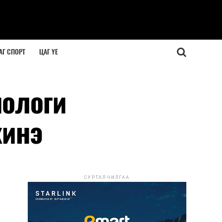
АГ СПОРТ
ЦАГ ҮЕ
нологи
жинэ
СУРТАЛЧИЛГАА