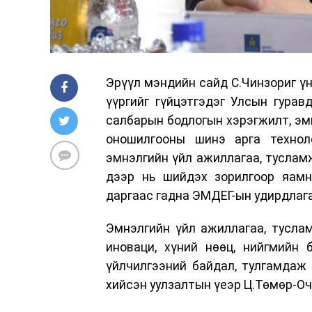
Эрүүл мэндийн сайд С.Чинзориг ү
үүргийг гүйцэтгэдэг Улсын гурав
салбарын бодлогын хэрэгжилт, эм
оношилгооны шинэ арга технол
эмнэлгийн үйл ажиллагаа, туслам
дээр нь шийдэх зорилгоор яамны
даргаас гадна ЭМДЕГ-ын удирдлага
Эмнэлгийн үйл ажиллагаа, туслам
иноваци, хүний нөөц, нийгмийн 
үйлчилгээний байдал, тулгамдаж 
хийсэн уулзалтын үеэр Ц.Төмөр-Оч