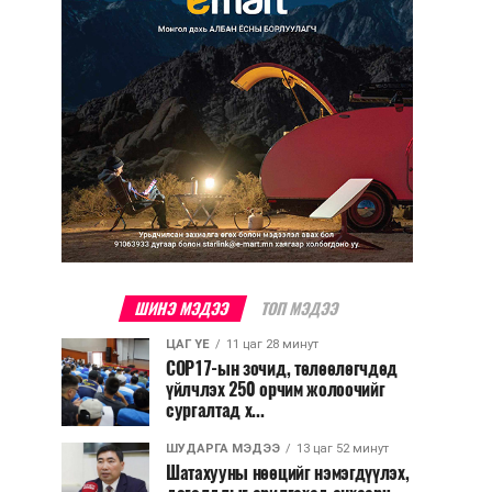
ШИНЭ МЭДЭЭ
ТОП МЭДЭЭ
ЦАГ ҮЕ
11 цаг 28 минут
COP17-ын зочид, төлөөлөгчдөд
үйлчлэх 250 орчим жолоочийг
сургалтад х...
ШУДАРГА МЭДЭЭ
13 цаг 52 минут
Шатахууны нөөцийг нэмэгдүүлэх,