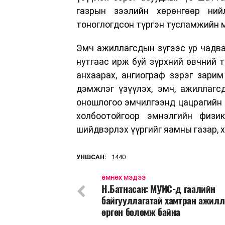
газрын зээлийн хөрөнгөөр ний
тоноглогдсон түргэн тусламжийн 
Эмч ажиллагсдын зүгээс ур чадва
нутгаас ирж буй зүрхний өвчний 
анхаарах, ангиограф зэрэг зари
дэмжлэг үзүүлэх, эмч, ажиллагс
оношлогоо эмчилгээнд цацрагийн 
холбоотойгоор эмнэлгийн физи
шийдвэрлэх үүргийг яамны газар, х
УНШСАН:
1440
ӨМНӨХ МЭДЭЭ
Н.Батнасан: МУИС-д гаалийн
байгууллагатай хамтран ажилл
өргөн боломж байна