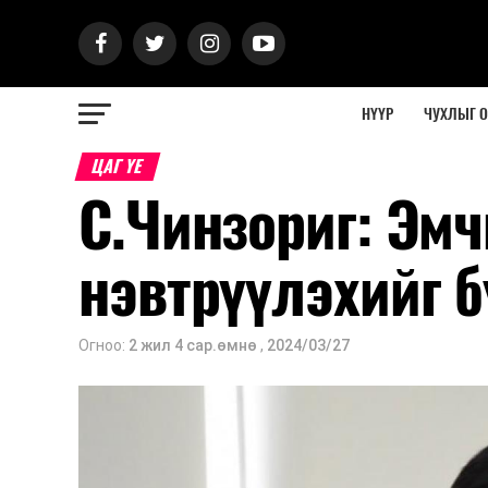
НҮҮР
ЧУХЛЫГ 
ЦАГ ҮЕ
С.Чинзориг: Эм
нэвтрүүлэхийг 
Огноо:
2 жил 4 сар.өмнө
,
2024/03/27