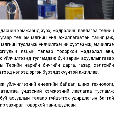
ндэсний хэмжээнд зүрх, мэдрэлийн лавлагаа төвийн
дугаар төв эмнэлгийн үйл ажиллагаатай танилцаж,
нэлгийн тусламж үйлчилгээний хүртээмж, эмчилгээ
огиудын явцын талаар тодорхой мэдээлэл авч,
ж үйлчилгээнд тулгамдаж буй зарим асуудлыг газар
 Төрийн нарийн бичгийн дарга, газар, хэлтсийн
 гээд нэлээд өргөн бүрэлдэхүүнтэй ажиллав.
ж үйлчилгээний өнөөгийн байдал, шинэ технологи,
баталгаа, үндэсний хэмжээний лавлагаа тусламж
буй асуудлын талаар гүйцэтгэх удирдлагын багтай
ир захирал тодорхой танилцуулсан.