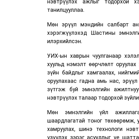
нэвтрүүлэх ажлыг тодорхой 
танилцууллаа.
Мөн эрүүл мэндийн салбарт ан
хэрэгжүүлэхэд Шастины эмнэлг
илэрхийлсэн.
УИХ-ын хаврын чуулганаар хэлэ
хуульд нэмэлт өөрчлөлт оруулах
зүйн байдлыг хамгаалах, нийгми
оруулахаас гадна амь нас, эрүү
зүтгэж буй эмнэлгийн ажилтнуу
нэвтрүүлэх талаар тодорхой зүйли
Мөн эмнэлгийн үйл ажиллага
шаардлагатай тоног төхөөрөмж, у
хамруулах, шинэ технологи нэвт
үзүүлэх зэрэг асуудлыг үе шатт