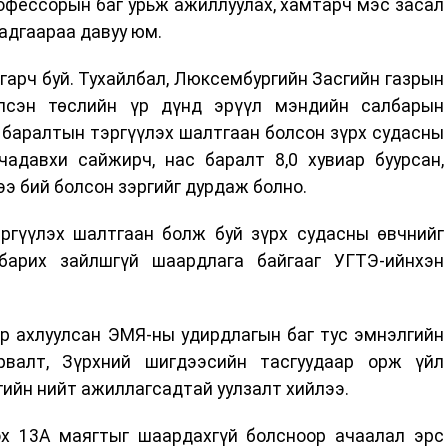
рофессорын баг урьж ажиллуулах, хамтарч мэс засал
адгаараа давуу юм.
гарч буй. Тухайлбал, Люксембургийн Засгийн газрын
үлсэн төслийн үр дүнд эрүүл мэндийн салбарын
 баралтын тэргүүлэх шалтгаан болсон зүрх судасны
чадавхи сайжирч, нас баралт 8,0 хувиар буурсан,
э бий болсон зэргийг дурдаж болно.
ргүүлэх шалтгаан болж буй зүрх судасны өвчнийг
барих зайлшгүй шаардлага байгааг УГТЭ-ийнхэн
р ахлуулсан ЭМЯ-ны удирдлагын баг тус эмнэлгийн
рвалт, Зүрхний шигдээсийн тасгуудаар орж үйл
ийн нийт ажиллагсадтай уулзалт хийлээ.
х 13А маягтыг шаардахгүй болсноор ачаалал эрс