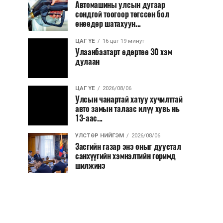
Автомашины улсын дугаар
сондгой тоогоор төгссөн бол
өнөөдөр шатахуун...
ЦАГ ҮЕ
16 цаг 19 минут
Улаанбаатарт өдөртөө 30 хэм
дулаан
ЦАГ ҮЕ
2026/08/06
Улсын чанартай хатуу хучилттай
авто замын талаас илүү хувь нь
13-аас...
УЛСТӨР НИЙГЭМ
2026/08/06
Засгийн газар энэ оныг дуустал
санхүүгийн хэмнэлтийн горимд
шилжинэ