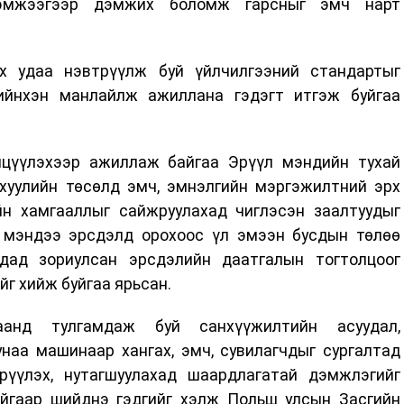
хэмжээгээр дэмжих боломж гарсныг эмч нарт
х удаа нэвтрүүлж буй үйлчилгээний стандартыг
ийнхэн манлайлж ажиллана гэдэгт итгэж буйгаа
лцүүлэхээр ажиллаж байгаа Эрүүл мэндийн тухай
 хуулийн төсөлд эмч, эмнэлгийн мэргэжилтний эрх
йн хамгааллыг сайжруулахад чиглэсэн заалтуудыг
л мэндээ эрсдэлд орохоос үл эмээн бусдын төлөө
дад зориулсан эрсдэлийн даатгалын тогтолцоог
йг хийж буйгаа ярьсан.
анд тулгамдаж буй санхүүжилтийн асуудал,
наа машинаар хангах, эмч, сувилагчдыг сургалтад
рүүлэх, нутагшуулахад шаардлагатай дэмжлэгийг
айгаар шийднэ гэдгийг хэлж Польш улсын Засгийн