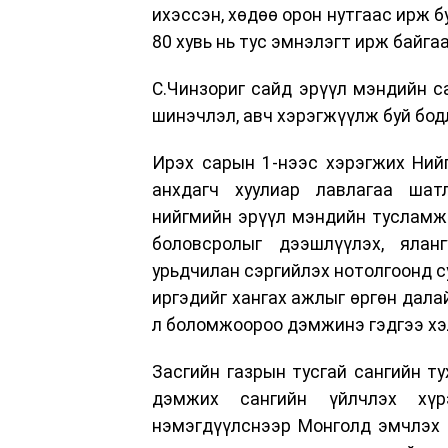
ихэссэн, хөдөө орон нутгаас ирж 
80 хувь нь тус эмнэлэгт ирж байгаа
С.Чинзориг сайд эрүүл мэндийн са
шинэчлэл, авч хэрэгжүүлж буй бод
Ирэх сарын 1-нээс хэрэгжих Ний
анхдагч хуулиар лавлагаа шат
нийгмийн эрүүл мэндийн тусламж 
боловсролыг дээшлүүлэх, ялан
урьдчилан сэргийлэх нотолгоонд 
иргэдийг хангах ажлыг өргөн дала
л боломжоороо дэмжинэ гэдгээ хэ
Засгийн газрын тусгай сангийн т
дэмжих сангийн үйлчлэх хүр
нэмэгдүүлснээр Монголд эмчлэх 