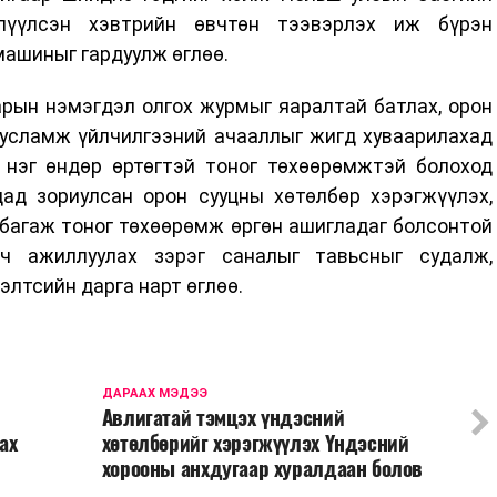
лүүлсэн хэвтрийн өвчтөн тээвэрлэх иж бүрэн
машиныг гардуулж өглөө.
рын нэмэгдэл олгох журмыг яаралтай батлах, орон
тусламж үйлчилгээний ачааллыг жигд хуваарилахад
м нэг өндөр өртөгтэй тоног төхөөрөмжтэй болоход
дад зориулсан орон сууцны хөтөлбөр хэрэгжүүлэх,
багаж тоног төхөөрөмж өргөн ашигладаг болсонтой
кч ажиллуулах зэрэг саналыг тавьсныг судалж,
элтсийн дарга нарт өглөө.
ДАРААХ МЭДЭЭ
Авлигатай тэмцэх үндэсний
ах
хөтөлбөрийг хэрэгжүүлэх Үндэсний
хорооны анхдугаар хуралдаан болов