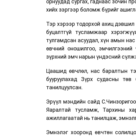
орнуудад сургах, гаднаас зочин п
хийх зэргээр боломж бүрийг ашигл
Тэр хэрээр тодорхой ахиц дэвшил 
буцалтгүй тусламжаар хэрэгжү
тулгамдсан асуудал, хүн амын нас
өвчний оношилгоо, эмчилгээний 
зүрхний эмч нарын үндэсний сүлжэ
Цаашид өвчлөл, нас баралтын тэ
бууруулахад Зүрх судасны төв 
танилцуулсан.
Эрүүл мэндийн сайд С.Чинзоригоо
Яаралтай тусламж, Тархины ха
ажиллагаатай нь танилцаж, эмнэлг
Эмнэлэг хооронд өвчтөн солилцо