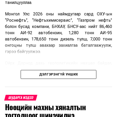
танилцууллаа.
Монгол Улс 2026 оны наймдугаар сард ОХУ-ын
“Роснефть”, “Нефтьхимисервис”, “Газпром нефть”
болон бусад компани, БНХАУ, БНСУ-аас нийт 86,460
тонн АИ-92 автобензин, 1,280 тонн АИ-95
автобензин, 178,650 тонн дизель түлш, 7,000 тонн
онгоцны түлш авахаар захиалгаа баталгаажуулж,
гэрээ байгуулжээ.
Ойрх Дорнод дахь геополитикийн нөхцөл байдал,
Орос, Украины дайнаас шалтгаалсан газрын тосны
ДЭЛГЭРЭНГҮЙ УНШИХ
үнийн өсөлт дэлхийн зах зээлд буураагүй байна.
Үүний улмаас наймдугаар сард хил үнэ тонн тутамд
дахин өсөж, ОХУ болон бусад эх үүсвэрээс худалдан
авах шатахууны үнэ 1,200-2,000 ам.долларт хүрчээ.
ШУДАРГА МЭДЭЭ
Нөөцийн махны хяналтын
Иймд дотоодын зах зээл дэх үнийн өсөлтийг
сааруулахын тулд гаалийн болон онцгой албан
тогтолцоог шинэчилнэ