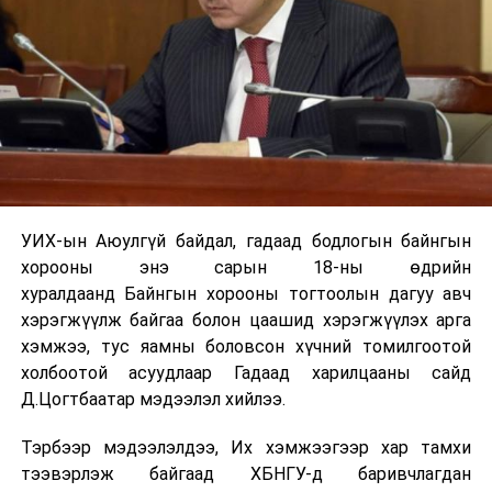
УИХ-ын Аюулгүй байдал, гадаад бодлогын байнгын
хорооны энэ сарын 18-ны өдрийн
хуралдаанд Байнгын хорооны тогтоолын дагуу авч
хэрэгжүүлж байгаа болон цаашид хэрэгжүүлэх арга
хэмжээ, тус яамны боловсон хүчний томилгоотой
холбоотой асуудлаар Гадаад харилцааны сайд
Д.Цогтбаатар мэдээлэл хийлээ.
Тэрбээр мэдээлэлдээ, Их хэмжээгээр хар тамхи
тээвэрлэж байгаад ХБНГУ-д баривчлагдан