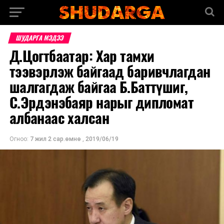
ШУДАРГА МЭДЭЭ
Д.Цогтбаатар: Хар тамхи
тээвэрлэж байгаад баривчлагдан
шалгагдаж байгаа Б.Баттүшиг,
С.Эрдэнэбаяр нарыг дипломат
албанаас халсан
Огноо:
7 жил 2 сар.өмнө
,
2019/06/19