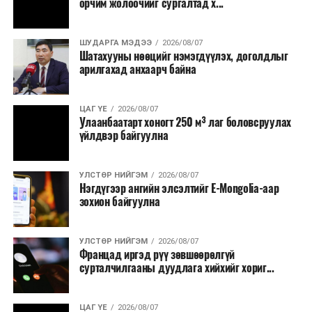
орчим жолоочийг сургалтад х...
Бүртгэл, хяналтын нэгдсэн системийг Сангийн яам
наймдугаар сард багтаан бэлэн болгоно. Монголбанк
ШУДАРГА МЭДЭЭ
2026/08/07
Шатахууны нөөцийг нэмэгдүүлэх, доголдлыг
болон арилжааны банкуудтай хамтран стратегийн
арилгахад анхаарч байна
бүтээгдэхүүний нөөц бүрдүүлэх, хадгалах, түгээх,
борлуулах бүх шатанд цахим төлбөрийн баримт
үйлдэж, бүртгэлийг ил тод болгох юм.
ЦАГ ҮЕ
2026/08/07
Улаанбаатарт хоногт 250 м³ лаг боловсруулах
үйлдвэр байгуулна
2026 оны намар бэлтгэж, 2027 оны хавар худалдаанд
гаргах нөөцийн махны бүрдүүлэлтэд Нийслэлийн
Засаг дарга Б.Пүрэвдагваг онцгойлон анхаарч
УЛСТӨР НИЙГЭМ
2026/08/07
Нэгдүгээр ангийн элсэлтийг E-Mongolia-аар
ажиллахыг Ерөнхий сайд үүрэг болгожээ.
зохион байгуулна
Нөөцийн махыг цахим системд бүртгэснээр мах
бэлтгэлийн явц, нөөцийн үлдэгдэл ил тод болно. Мөн
УЛСТӨР НИЙГЭМ
2026/08/07
хөнгөлөлттэй зээлийг зориулалтын бусаар ашиглах
Францад иргэд рүү зөвшөөрөлгүй
сурталчилгааны дуудлага хийхийг хориг...
явдлыг таслан зогсоох, хүртээмжийг нэмэгдүүлэх,
өрсөлдөөнийг бий болгох боломжтой гэж үзжээ.
ЦАГ ҮЕ
2026/08/07