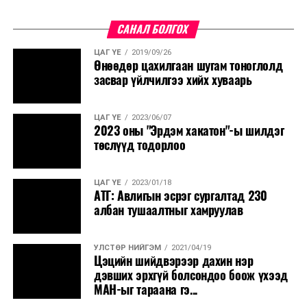
САНАЛ БОЛГОХ
ЦАГ ҮЕ
2019/09/26
Өнөөдөр цахилгаан шугам тоноглолд
засвар үйлчилгээ хийх хуваарь
ЦАГ ҮЕ
2023/06/07
2023 оны "Эрдэм хакатон"-ы шилдэг
төслүүд тодорлоо
ЦАГ ҮЕ
2023/01/18
АТГ: Авлигын эсрэг сургалтад 230
албан тушаалтныг хамруулав
УЛСТӨР НИЙГЭМ
2021/04/19
Цэцийн шийдвэрээр дахин нэр
дэвших эрхгүй болсондоо боож үхээд
МАН-ыг тараана гэ...