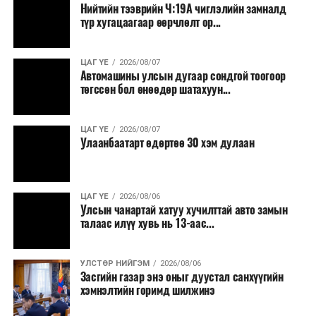
Иргэд агуулах, үйлдвэрээс махаа шууд худалдан авах,
Нийтийн тээврийн Ч:19А чиглэлийн замналд
түр хугацаагаар өөрчлөлт ор...
малчид системээр дамжуулан бүтээгдэхүүнээ
эцсийн хэрэглэгчид борлуулах боломж бүрдэх юм.
ЦАГ ҮЕ
2026/08/07
Түүнчлэн түлш, улаанбуудай, хүнсний ногооны нөөц
Автомашины улсын дугаар сондгой тоогоор
бүрдүүлэх зоорь, агуулах барих аж ахуйн нэгжүүдэд
төгссөн бол өнөөдөр шатахуун...
хөнгөлөлттэй зээл олгох, цахилгааны хөнгөлөлт
үзүүлэхийг салбарын сайд нарт үүрэг болголоо.
ЦАГ ҮЕ
2026/08/07
Улаанбаатарт өдөртөө 30 хэм дулаан
ЦАГ ҮЕ
2026/08/06
Улсын чанартай хатуу хучилттай авто замын
талаас илүү хувь нь 13-аас...
УЛСТӨР НИЙГЭМ
2026/08/06
Засгийн газар энэ оныг дуустал санхүүгийн
хэмнэлтийн горимд шилжинэ