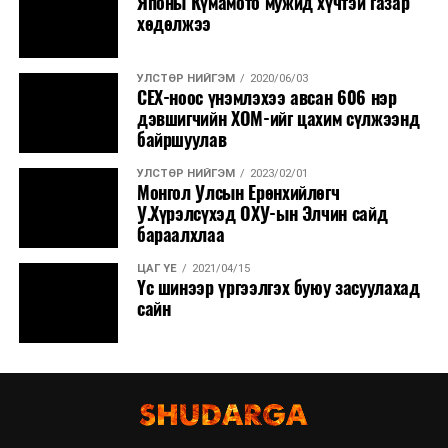
Японы Күмамото мужид хүчтэй газар
хөдөлжээ
УЛСТӨР НИЙГЭМ
2020/06/03
СЕХ-ноос үнэмлэхээ авсан 606 нэр
дэвшигчийн ХОМ-ийг цахим сүлжээнд
байршуулав
УЛСТӨР НИЙГЭМ
2023/02/01
Монгол Улсын Ерөнхийлөгч
У.Хүрэлсүхэд ОХУ-ын Элчин сайд
бараалхлаа
ЦАГ ҮЕ
2021/04/15
Үс шинээр үргээлгэх буюу засуулахад
сайн