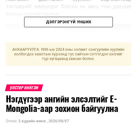
тэтгэврийг өвлүүлдэг болсон нь маш том дэвшил
болсон гэдгийг онцлов.
ДЭЛГЭРЭНГҮЙ УНШИХ
АНХААРУУЛГА: УИХ-ын 2024 оны ээлжит сонгуулийн хуулийн
холбогдох заалтын хүрээнд тус сайтын сэтгэгдэл хэсгийг
түр хугацаанд хаасан болно.
УЛСТӨР НИЙГЭМ
Нэгдүгээр ангийн элсэлтийг E-
Mongolia-аар зохион байгуулна
Хөдөлмөр, нийгмийн хамгааллын сайд Х.Булгантуяа
Огноо:
2 өдрийн өмнө
,
2026/08/07
“Хөдөлмөр, нийгмийн түншлэлийн гурван талт 2023-
2025 оны улсын хэлэлцээрээр цалин, тэтгэврийг