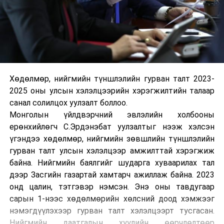
Хөдөлмөр, нийгмийн түншлэлийн гурван талт 2023-
2025 оны улсын хэлэлцээрийн хэрэгжилтийн талаар
санал солилцох уулзалт боллоо.
Монголын үйлдвэрчний эвлэлийн холбооны
ерөнхийлөгч С.Эрдэнэбат уулзалтыг нээж хэлсэн
үгэндээ хөдөлмөр, нийгмийн зөвшлийн түншлэлийн
гурван талт улсын хэлэлцээр амжилттай хэрэгжиж
байна. Нийгмийн баялгийг шударга хуваарилах тал
дээр Засгийн газартай хамтарч ажиллаж байна. 2023
онд цалин, тэтгэвэр нэмсэн. Энэ оны тавдугаар
сарын 1-нээс хөдөлмөрийн хөлсний доод хэмжээг
нэмэгдүүлэхээр гурван талт хэлэлцээрт тусгасан.
Нийгмийн даатгалын хуулийн өөрчлөлтөөр