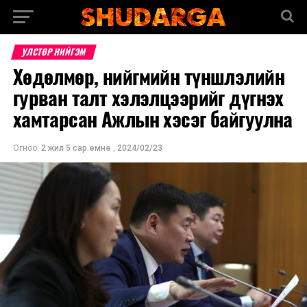
УЛСТӨР НИЙГЭМ
Хөдөлмөр, нийгмийн түншлэлийн
гурван талт хэлэлцээрийг дүгнэх
хамтарсан Ажлын хэсэг байгуулна
Огноо:
2 жил 5 сар.өмнө
,
2024/02/23