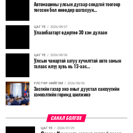
Автомашины улсын дугаар сондгой тоогоор
Мөн бүх шатны төсвийн ерөнхийлөн захирагч нарт
төгссөн бол өнөөдөр шатахуун...
салбар бүрдээ урсгал зардлыг 20 хувиар бууруулах,
нөхөн томилгоо хийхгүй байх, аялал, амралт, зугаалга,
ЦАГ ҮЕ
2026/08/07
хамт олны урлаг, спортын арга хэмжээг зохион
Улаанбаатарт өдөртөө 30 хэм дулаан
байгуулахгүй байх, төрийн албанд шинэ орон тоо бий
болгохгүй байх, эрчим хүчний хэрэглээг хэмнэх, хурал,
сургалтыг цахим хэлбэрт шилжүүлэх, төрийн албан
ЦАГ ҮЕ
2026/08/06
хаагчдыг зарим өдрүүдэд цахимаар ажиллуулах арга
Улсын чанартай хатуу хучилттай авто замын
хэмжээг үргэлжлүүлэхийг үүрэг болголоо.
талаас илүү хувь нь 13-аас...
Төсвийн сахилга бат сайжирч, эдийн засгийн нөхцөл
УЛСТӨР НИЙГЭМ
2026/08/06
байдал хэвийн болсон тохиолдолд эдгээр
Засгийн газар энэ оныг дуустал санхүүгийн
хязгаарлалтыг үе шаттайгаар сулруулах юм.
хэмнэлтийн горимд шилжинэ
САНАЛ БОЛГОХ
ЦАГ ҮЕ
2026/07/29