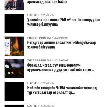
арилгахад анхаарч байна
томилолт, гадаадын зочин хүлээн авах зардал;
Зайлшгүй шаардлагагүй тоног төхөөрөмж,
ЦАГ ҮЕ
2026/08/07
тавилга, автомашин худалдан авах;
Улаанбаатарт хоногт 250 м³ лаг боловсруулах
үйлдвэр байгуулна
Батлан хамгаалах, хууль зүйн салбараас бусад
сургалт, дадлага;
УЛСТӨР НИЙГЭМ
2026/08/07
Хуулиар заавал мэдээлэхээс бусад кино,
Нэгдүгээр ангийн элсэлтийг E-Mongolia-аар
контент, хэвлэлийн зардал;
зохион байгуулна
Заавал олгохоос бусад тэтгэмж, урамшуулал.
УЛСТӨР НИЙГЭМ
2026/08/07
Санхүүгийн хэмнэлтийн горимыг 2026 оны
Францад иргэд рүү зөвшөөрөлгүй
арванхоёрдугаар сарын 31 хүртэл мөрдөнө. Харин
сурталчилгааны дуудлага хийхийг хориг...
эрүүл мэндийн салбар уг хэмнэлтийн горимд
хамрагдахгүй бөгөөд цэцэрлэг, сургуулийн хүүхдийн
ЦАГ ҮЕ
2026/08/07
эрт илрүүлэг, вакцинжуулалт, томуу, томуу төст
Нийтийн тээврийн Ч:19А чиглэлийн замналд
өвчний эсрэг арга хэмжээ зэрэг зайлшгүй
түр хугацаагаар өөрчлөлт ор...
шаардлагатай ажлууд төлөвлөгөөний дагуу
үргэлжилнэ гэж Ерөнхий сайд Н.Учрал онцоллоо.
ЦАГ ҮЕ
2026/08/07