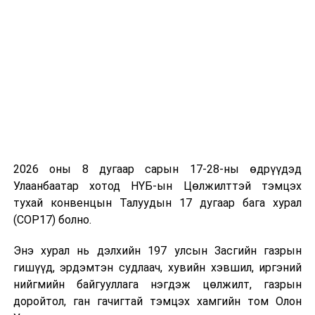
нэмэгдүүлэх, хөдөлмөрийн үнэлэмжийг дээшлүүлэх,
бүтээмжид суурилсан цалингийн тогтолцоог
бүрдүүлэх, халамжаас хөдөлмөрт шилжсэн бодлогыг
хэрэгжүүлэх зэрэг асуудлыг тусгасан. Шинэ
сэргэлтийн бодлого, төрийн албаны шинэчлэлийн
зорилтын дагуу Засгийн газраас төрийн албаны
цалингийн тогтолцооны шинэчлэлийг эхлүүлсэн.
Төрийн албан хаагчдын цалин хөлсийг 2023 оны
долдугаар сарын 1-ний өдрөөс 40 хувиар нэмсэн.
Мөн тэтгэвэр 2016 онтой харьцуулахад 2,2 дахин
2026 оны 8 дугаар сарын 17-28-ны өдрүүдэд
нэмэгдсэн. Засгийн газар Нийгмийн даатгал, эрүүл
Улаанбаатар хотод НҮБ-ын Цөлжилттэй тэмцэх
мэндийн даатгалын реформ хийсэн. Төрийн албан
тухай конвенцын Талуудын 17 дугаар бага хурал
хаагчдын цалин хөлс, нийгмийн баталгааны тухай
(COP17) болно.
хуулийн төслийг боловсруулж УИХ-аар батлуулахаар
ажиллаж байна. Хөдөлмөр, нийгмийн хамгааллын
Энэ хурал нь дэлхийн 197 улсын Засгийн газрын
яамнаасМонгол Улсын хөдөлмөрийн зах зээлийн
гишүүд, эрдэмтэн судлаач, хувийн хэвшил, иргэний
дунд хугацааны эрэлт нийлүүлэлтийн таамаглалыг
нийгмийн байгууллага нэгдэж цөлжилт, газрын
судалгааны байгууллагатай хамтран хийсэн. Энэхүү
доройтол, ган гачигтай тэмцэх хамгийн том Олон
судалгаагаар манай улсад хүн амзүйн шалтгаантай