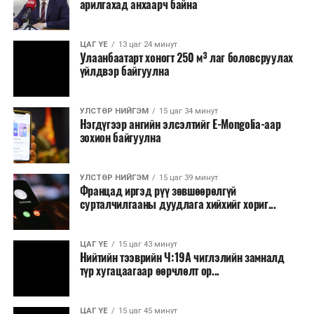
арилгахад анхаарч байна
бүтээгдэхүүний нөөц бүрдүүлэх, хадгалах, түгээх,
борлуулах бүх шатанд цахим төлбөрийн баримт
үйлдэж, бүртгэлийг ил тод болгох юм.
ЦАГ ҮЕ
13 цаг 24 минут
Улаанбаатарт хоногт 250 м³ лаг боловсруулах
үйлдвэр байгуулна
2026 оны намар бэлтгэж, 2027 оны хавар худалдаанд
гаргах нөөцийн махны бүрдүүлэлтэд Нийслэлийн
Засаг дарга Б.Пүрэвдагваг онцгойлон анхаарч
УЛСТӨР НИЙГЭМ
15 цаг 34 минут
Нэгдүгээр ангийн элсэлтийг E-Mongolia-аар
ажиллахыг Ерөнхий сайд үүрэг болгожээ.
зохион байгуулна
Нөөцийн махыг цахим системд бүртгэснээр мах
бэлтгэлийн явц, нөөцийн үлдэгдэл ил тод болно. Мөн
УЛСТӨР НИЙГЭМ
15 цаг 39 минут
хөнгөлөлттэй зээлийг зориулалтын бусаар ашиглах
Францад иргэд рүү зөвшөөрөлгүй
сурталчилгааны дуудлага хийхийг хориг...
явдлыг таслан зогсоох, хүртээмжийг нэмэгдүүлэх,
өрсөлдөөнийг бий болгох боломжтой гэж үзжээ.
ЦАГ ҮЕ
15 цаг 43 минут
Иргэд агуулах, үйлдвэрээс махаа шууд худалдан авах,
Нийтийн тээврийн Ч:19А чиглэлийн замналд
түр хугацаагаар өөрчлөлт ор...
малчид системээр дамжуулан бүтээгдэхүүнээ
эцсийн хэрэглэгчид борлуулах боломж бүрдэх юм.
ЦАГ ҮЕ
15 цаг 45 минут