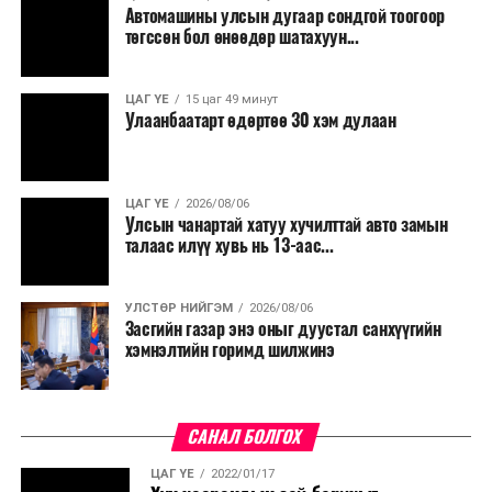
Түүнчлэн түлш, улаанбуудай, хүнсний ногооны нөөц
Автомашины улсын дугаар сондгой тоогоор
бүрдүүлэх зоорь, агуулах барих аж ахуйн нэгжүүдэд
төгссөн бол өнөөдөр шатахуун...
хөнгөлөлттэй зээл олгох, цахилгааны хөнгөлөлт
үзүүлэхийг салбарын сайд нарт үүрэг болголоо.
ЦАГ ҮЕ
15 цаг 49 минут
Улаанбаатарт өдөртөө 30 хэм дулаан
ЦАГ ҮЕ
2026/08/06
Улсын чанартай хатуу хучилттай авто замын
талаас илүү хувь нь 13-аас...
УЛСТӨР НИЙГЭМ
2026/08/06
Засгийн газар энэ оныг дуустал санхүүгийн
хэмнэлтийн горимд шилжинэ
САНАЛ БОЛГОХ
ЦАГ ҮЕ
2022/01/17