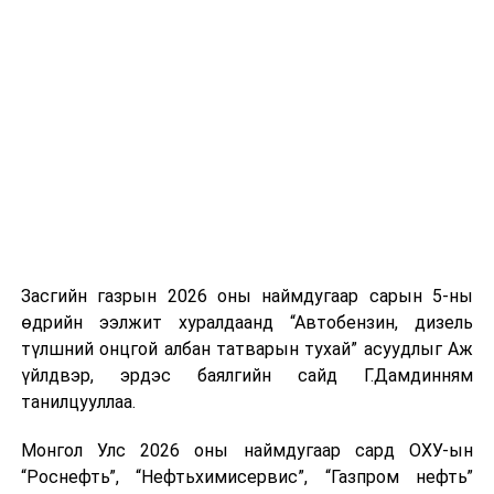
үүсвэрийг нэмэгдүүлэх чиглэлд анхаарч байна.
Замын-Үүд боомтоор 2000 тонн дизель түлш орж
ирсэн бөгөөд шилжүүлэн ачих ажиллагаа хийгдэж
байна" гэлээ
гэж Аж үйлдвэр, эрдэс баялгийн яамнаас
мэдээллээ.
Засгийн газрын 2026 оны наймдугаар сарын 5-ны
өдрийн ээлжит хуралдаанд “Автобензин, дизель
түлшний онцгой албан татварын тухай” асуудлыг Аж
үйлдвэр, эрдэс баялгийн сайд Г.Дамдинням
танилцууллаа.
Монгол Улс 2026 оны наймдугаар сард ОХУ-ын
“Роснефть”, “Нефтьхимисервис”, “Газпром нефть”