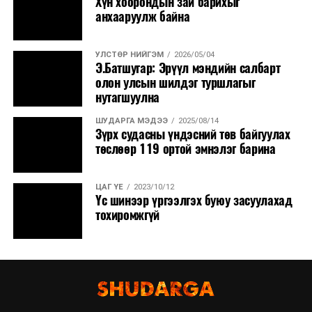
Хүн хоорондын зай барихыг
анхааруулж байна
УЛСТӨР НИЙГЭМ
2026/05/04
Э.Батшугар: Эрүүл мэндийн салбарт
олон улсын шилдэг туршлагыг
нутагшуулна
ШУДАРГА МЭДЭЭ
2025/08/14
Зүрх судасны үндэсний төв байгуулах
төслөөр 119 ортой эмнэлэг барина
ЦАГ ҮЕ
2023/10/12
Үс шинээр үргээлгэх буюу засуулахад
тохиромжгүй