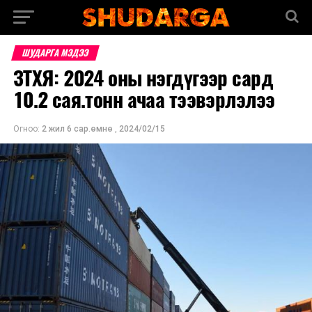
ШУДАРГА МЭДЭЭ
ЗТХЯ: 2024 оны нэгдүгээр сард
10.2 сая.тонн ачаа тээвэрлэлээ
Огноо:
2 жил 6 сар.өмнө
,
2024/02/15