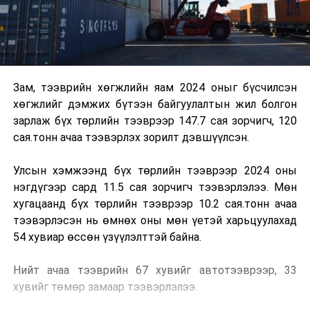
Зам, тээврийн хөгжлийн яам 2024 оныг бүсчилсэн
хөгжлийг дэмжих бүтээн байгуулалтын жил болгон
зарлаж бүх төрлийн тээврээр 147.7 сая зорчигч, 120
сая.тонн ачаа тээвэрлэх зорилт дэвшүүлсэн.
Улсын хэмжээнд бүх төрлийн тээврээр 2024 оны
нэгдүгээр сард 11.5 сая зорчигч тээвэрлэлээ. Мөн
хугацаанд бүх төрлийн тээврээр 10.2 сая.тонн ачаа
тээвэрлэсэн нь өмнөх оны мөн үетэй харьцуулахад
54 хувиар өссөн үзүүлэлттэй байна.
Нийт ачаа тээврийн 67 хувийг автотээврээр, 33
хувийг төмөр замаар тээвэрлэлээ.