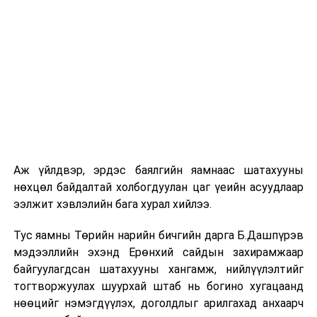
Аж үйлдвэр, эрдэс баялгийн яамнаас шатахууны
нөхцөл байдалтай холбогдуулан цаг үеийн асуудлаар
ээлжит хэвлэлийн бага хурал хийлээ.
Эх сурвалж: ЗТХЯ
Тус яамны Төрийн нарийн бичгийн дарга Б.Дашпүрэв
УНШСАН:
2705
мэдээллийн эхэнд Ерөнхий сайдын захирамжаар
ДАРААХ МЭДЭЭ
байгуулагдсан шатахууны хангамж, нийлүүлэлтийг
ЗГ: Монгол Улсын Ерөнхийлөгчийн зарлигийг
тогтворжуулах шуурхай штаб нь богино хугацаанд
хэрэгжүүлэх Засгийн газрын тогтоол гаргалаа
нөөцийг нэмэгдүүлэх, доголдлыг арилгахад анхаарч
ӨМНӨХ МЭДЭЭ