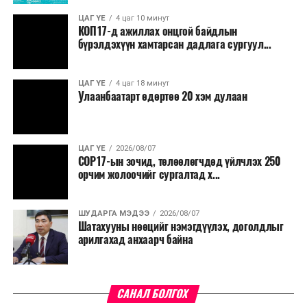
дахины нөхцөл байдлаас хамаарч эх орондоо үүсэх
ЦАГ ҮЕ
4 цаг 10 минут
сөрөг нөлөөг даван туулахын төлөө бүх шатандаа
КОП17-д ажиллах онцгой байдлын
хичээн ажиллаж байна хэмээв.
бүрэлдэхүүн хамтарсан дадлага сургуул...
ЦАГ ҮЕ
4 цаг 18 минут
Улаанбаатарт өдөртөө 20 хэм дулаан
ЦАГ ҮЕ
2026/08/07
COP17-ын зочид, төлөөлөгчдөд үйлчлэх 250
орчим жолоочийг сургалтад х...
ШУДАРГА МЭДЭЭ
2026/08/07
Шатахууны нөөцийг нэмэгдүүлэх, доголдлыг
арилгахад анхаарч байна
САНАЛ БОЛГОХ