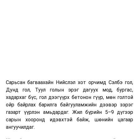
хамрагдсан бол тухайн цэцэрлэгтээ
"Үргэлжлүүлж явах" эсэх сонголтыг хийх
Хэрэв шилжилт хөдөлгөөн хийх бол 2026 оны
08 дугаар сарын 07-ны өдрөөс өмнө
баталгаажуулсан байх.
Харин “Шунхлай” ХХК 100,000 м³ буюу Монгол Улсад
хамгийн том хүчин чадалтайд тооцогдох газрын
тосны бүтээгдэхүүний агуулахыг
Сонгинохайрхандүүргийн 21 дүгээр хороонд барьж
байна. Тус бүр нь 14,000 м³ нэрлэсэн багтаамжтай, 36
Сарьсан багваахайн Нийслэл хот орчимд Сэлбэ гол,
метрийн диаметр, 14.5 метрийн өндөртэй долоон
Дунд гол, Туул голын эрэг дагуух мод, бургас,
босоо ган сав барихаар төлөвлөсөн. Нийт хөрөнгө
хадархаг бүс, гол дээгүүрх бетонон гүүр, мөн голтой
оруулалтын хэмжээ 151.26 тэрбум төгрөг бөгөөд
ойр байрлах барилга байгууламжийн дээвэр зэрэг
жилийн 9 хувийн хүүтэй хөнгөлөлттэй зээлийн
газарт үүрлэн амьдардаг. Жил бүрийн 5–9 дүгээр
хүрээнд арилжааны банкнаас 151.0 тэрбумын
сарын хооронд идэвхтэй байж, шөнийн цагаар
санхүүжилт авсан байна. Газрын тосны
ангуучилдаг.
бүтээгдэхүүний агуулахын барилга угсралтын ажлын