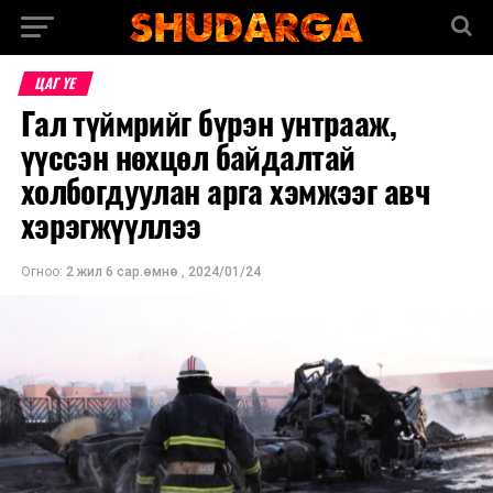
ЦАГ ҮЕ
Гал түймрийг бүрэн унтрааж,
үүссэн нөхцөл байдалтай
холбогдуулан арга хэмжээг авч
хэрэгжүүллээ
Огноо:
2 жил 6 сар.өмнө
,
2024/01/24