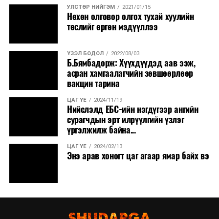
УЛСТӨР НИЙГЭМ
2021/01/15
Нөхөн олговор олгох тухай хуулийн
төслийг өргөн мэдүүллээ
ҮЗЭЛ БОДОЛ
2022/08/03
Б.Бямбадорж: Хүүхдүүдэд аав ээж,
асран хамгаалагчийн зөвшөөрлөөр
вакцин тарина
Улаанбаатар хотоос гадна Мөн Өмнөговь аймагт
ЦАГ ҮЕ
2024/11/19
дөрвөн агуулах (37,000 м³, 34.109 тэрбум төгрөг),
Нийслэлд ЕБС-ийн нэгдүгээр ангийн
Дархан-Уул аймагт хоёр (11,000 м³, 10.834 тэрбум
сурагчдын эрт илрүүлгийн үзлэг
төгрөг), Баян-Өлгий аймагт хоёр (5,200 м³, 7.560
үргэлжилж байна...
тэрбум төгрөг), Орхон аймагт нэг (8,000 м³, 7.530
ЦАГ ҮЕ
2024/02/13
тэрбум төгрөг), Ховд аймагт нэг (10,000 м³, 8.700
Энэ арав хоногт цаг агаар ямар байх вэ
тэрбум төгрөг) төсөл хэрэгжиж байна. Эдгээр
агуулахын барилга угсралтын ажлын явц 5-90 хувийн
гүйцэтгэлтэй үргэлжилж байна. 85 хувиас дээш
гүйцэтгэлтэй зургаан агуулах нь Морьт говь ойл ХХК,
Тэс петролиум ХХК, Сан петролиум ХХК, Содмонгол