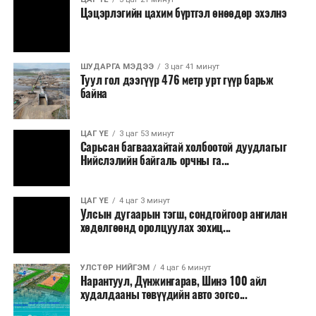
Цэцэрлэгийн цахим бүртгэл өнөөдөр эхэлнэ
ШУДАРГА МЭДЭЭ
3 цаг 41 минут
Туул гол дээгүүр 476 метр урт гүүр барьж
байна
ЦАГ ҮЕ
3 цаг 53 минут
Сарьсан багваахайтай холбоотой дуудлагыг
Ерөнхий сайд хэлсэн үгэндээ, Манай Засгийн газар 33
Нийслэлийн байгаль орчны га...
жилийн дараа анх удаа 22 шатахууны нөөц сав барих
ажил эхлүүлсэн. Мөн хоёр жил гацсан Газрын тос
ЦАГ ҮЕ
4 цаг 3 минут
боловсруулах үйлдвэрийн ажлыг гацаанаас гаргалаа.
Улсын дугаарын тэгш, сондгойгоор ангилан
Үр дүнд нь 20 хувийн гүйцэтгэлтэй гацсан
хөдөлгөөнд оролцуулах зохиц...
үйлдвэрийн бүтээн байгуулалт 60 хувьд хүрч
үргэлжилж байна. 30 жил гацсан газрын тос
УЛСТӨР НИЙГЭМ
4 цаг 6 минут
нийлүүлэх, эрэл хайгуулын ажлыг эхлүүллээ. 14
Нарантуул, Дүнжингарав, Шинэ 100 айл
байршилд Олон улсын нээлттэй сонгон шалгаруулалт
худалдааны төвүүдийн авто зогсо...
зарласан. Засгийн газар үнийн өсөлтийн эсрэг, дэлхий