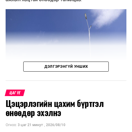
Онцгой байдлын ерөнхий газар
УНШСАН:
1449
ДАРААХ МЭДЭЭ
Нийтийн эзэмшлийн зам талбай, зогсоол чөлөөлөх
ажил явагдаж байна
ӨМНӨХ МЭДЭЭ
Гадаад улсын иргэд мөрийтэй тоглоом зохион
байгуулсан үйлдлийг илрүүлэн шалгаж байна
ДЭЛГЭРЭНГҮЙ УНШИХ
ЦАГ ҮЕ
Цэцэрлэгийн цахим бүртгэл
өнөөдөр эхэлнэ
Огноо:
3 цаг 21 минут
,
2026/08/10