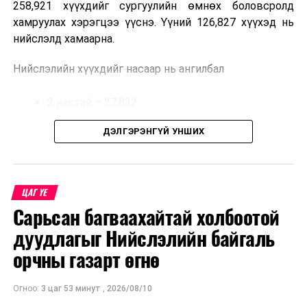
258,921 хүүхдийг сургуулийн өмнөх боловсролд
авахад зөвшөөрлийн саад бэрхшээл учруулахгүй
хамруулах хэрэгцээ үүснэ. Үүний 126,827 хүүхэд нь
байхыг холбогдох албаныханд үүрэг болгов.
нийслэлд хамаарна.
Нийслэлийн хүүхдийг насаар нь ангилбал
2 настай – 27,832
3 настай – 31,303
ДЭЛГЭРЭНГҮЙ УНШИХ
4 настай – 32,002
5 настай – 35,690 хүүхэд байна.
ЦАГ ҮЕ
Сарьсан багваахайтай холбоотой
Иргэд хүүхдээ цэцэрлэгт хамруулах үйлчилгээг
авахдаа дараах зүйлсийг анхаарна уу.
дуудлагыг Нийслэлийн байгаль
орчны газарт өгнө
Өөрийн болон хүүхдийнхээ хаягийн бүртгэл,
мэдээллийг нягталж, баталгаажуулсан байх
Огноо:
3 цаг 53 минут
,
2026/08/10
Таны хүүхэд өнгөрсөн жил цэцэрлэгт