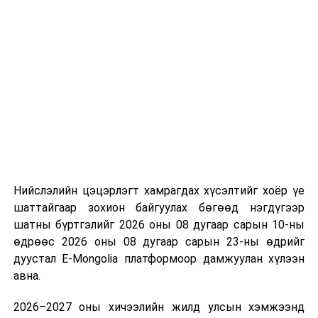
“Сан Петролиум” ХХК нь Сонгинохайрхан дүүргийн 20
дугаар хороонд 16,000м³ үүнээс 8000м3-ийн
багтаамжтай савыг өөрийн хөрөнгө оруулалтаар
барьж байна. Үлдсэн 8000м3 агуулахын нийт хөрөнгө
оруулалтын хэмжээ нь 10.0 тэрбум төгрөг бөгөөд
жилийн есөн хувийн хүүтэй хөнгөлөлттэй зээлийн
хүрээнд 10.0 тэрбум төгрөгийн санхүүжилт
Нийслэлийн цэцэрлэгт хамрагдах хүсэлтийг хоёр үе
арилжааны банкнаас авчээ. Газрын тосны
шаттайгаар зохион байгуулах бөгөөд нэгдүгээр
бүтээгдэхүүний агуулахын барилга угсралтын ажлын
шатны бүртгэлийг 2026 оны 08 дугаар сарын 10-ны
гүйцэтгэл 95 хувьтай байгаа бөгөөд 2026 оны
өдрөөс 2026 оны 08 дугаар сарын 23-ны өдрийг
наймдугаар сарын 20-ны дотор бүрэн дуусгаж,
дуустал E-Mongolia платформоор дамжуулан хүлээн
ашиглалтад оруулах гэж байна. Эдгээр агуулах
авна.
ашиглалтад орсноор Улаанбаатар хотын АИ-92-ийн
хэрэглээний 13 хоногийн хэрэгцээг бүрэн хангах юм.
2026–2027 оны хичээлийн жилд улсын хэмжээнд
Ерөнхий сайд тус агуулахыг ашиглалтад хүлээн