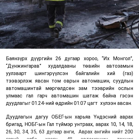
Баянзүрх дүүргийн 26 дугаар хороо, “Их Монгол”,
“Дүнжингарав” худалдааны төвийн автозамын
уулзварт шингэрүүлсэн байгалийн хий (газ)
тээвэрлэж явсан том оврын автомашин, суудлын
автомашинтай мөргөлдсөн зам тээврийн ослын
улмаас гал гарч автомашин шатаж байна гэсэн
дуудлагыг 01.24-ний өдрийн 01:07 цагт хүлээн авсан.
Дуудлагын дагуу ОБЕГ-ын харьяа Үндэсний аврах
бригад, НОБГ-ын Гал түймэр унтраах, аврах 10, 14, 18,
26, 30, 34, 35, 63 дугаар анги, Аврах ангийн нийт 200