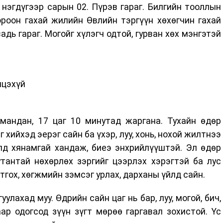
нэгдүгээр сарын 02. Пүрэв гараг. Билгийн тооллын
ороон гахай жилийн Өвлийн тэргүүн хөхөгчин гахай
дь гараг. Могойг хүлэгч одтой, гурван хөх мэнгэтэй
лцэхүй
мандан, 17 цаг 10 минутад жаргана. Тухайн өдөр
 хийхэд эерэг сайн ба үхэр, луу, хонь, нохой жилтнээ
лд хянамгай хандаж, биеэ энхрийлүүштэй. Эл өдөр
утантай нөхөрлөх зэргийг цээрлэх хэрэгтэй ба лус
отгох, хөгжмийн зэмсэг урлах, дарханы үйлд сайн.
уулахад муу. Өдрийн сайн цаг нь бар, луу, могой, бич,
аар одогсод зүүн зүгт мөрөө гаргавал зохистой. Үс