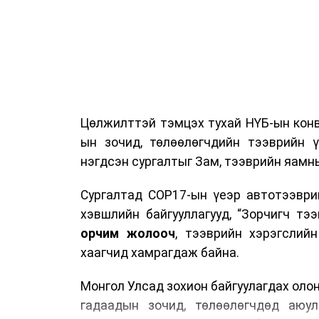
Цөлжилттэй тэмцэх тухай НҮБ-ын конв
ын зочид, төлөөлөгчдийн тээврийн 
нэгдсэн сургалтыг Зам, тээврийн яамны
Сургалтад COP17-ын үеэр автотээври
хэвшлийн байгууллагууд, “Зорчигч тээвэ
орчим жолооч
, тээврийн хэрэгслий
хаагчид хамрагдаж байна.
Монгол Улсад зохион байгуулагдах оло
гадаадын зочид, төлөөлөгчдөд аюул