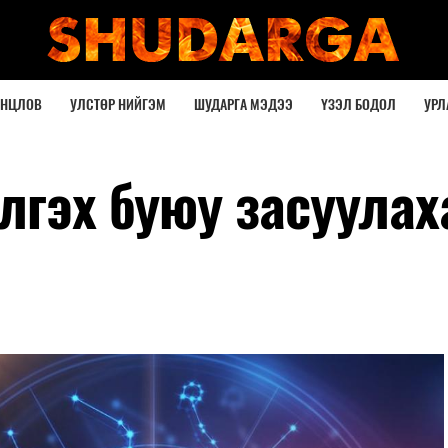
ОНЦЛОВ
УЛСТӨР НИЙГЭМ
ШУДАРГА МЭДЭЭ
ҮЗЭЛ БОДОЛ
УРЛ
лгэх буюу засуулах