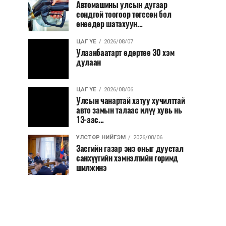
Автомашины улсын дугаар
сондгой тоогоор төгссөн бол
өнөөдөр шатахуун...
ЦАГ ҮЕ
2026/08/07
Улаанбаатарт өдөртөө 30 хэм
дулаан
ЦАГ ҮЕ
2026/08/06
Улсын чанартай хатуу хучилттай
авто замын талаас илүү хувь нь
13-аас...
УЛСТӨР НИЙГЭМ
2026/08/06
Засгийн газар энэ оныг дуустал
санхүүгийн хэмнэлтийн горимд
шилжинэ