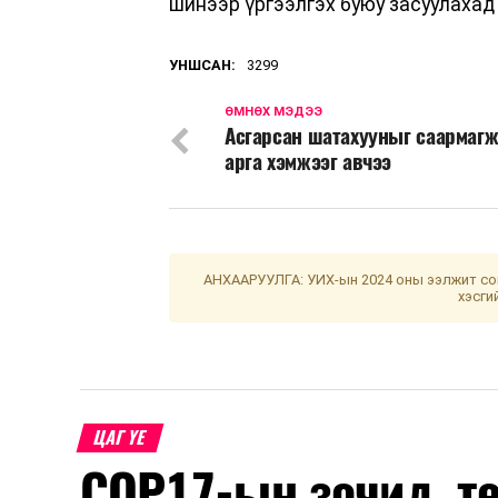
шинээр үргээлгэх буюу засуулаха
УНШСАН:
3299
ӨМНӨХ МЭДЭЭ
Асгарсан шатахууныг саармаг
арга хэмжээг авчээ
АНХААРУУЛГА: УИХ-ын 2024 оны ээлжит сон
хэсги
ЦАГ ҮЕ
COP17-ын зочид, т