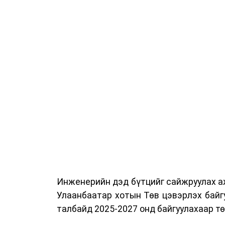
ажиллах дасгал, маршрут болон тээ
онцгой нөхцөлд ажиллах дадлага зэр
байгуулж байна.
Сургалтын үеэр COP17 олон улсын ба
Ажлын алба, Нийслэлийн тээврийн газ
цагдаагийн албаны холбогдох албан х
мэргэжил, арга зүйн зөвлөмж хүргэлээ.
Тухайлбал, Тээврийн цагдаагийн алб
байгуулалтын хэлтсийн ахлах мэргэж
замын хөдөлгөөний зохион байгуулал
хэмжээний үеэр жолооч нарын анхаара
Инженерийн дэд бүтцийг сайжруулах аж
Уг сургалт нь COP17-ын үеэр зочид,
Улаанбаатар хотын Төв цэвэрлэх байг
шуурхай, зохион байгуулалттай явуу
талбайд 2025-2027 онд байгуулахаар т
хариуцлагыг хэвшүүлэх бэлтгэл а