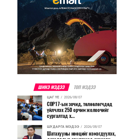
ШИНЭ МЭДЭЭ
ТОП МЭДЭЭ
ЦАГ ҮЕ
2026/08/07
COP17-ын зочид, төлөөлөгчдөд
үйлчлэх 250 орчим жолоочийг
сургалтад х...
ШУДАРГА МЭДЭЭ
2026/08/07
Шатахууны нөөцийг нэмэгдүүлэх,