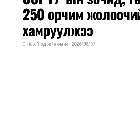
250 орчим жолоочи
хамруулжээ
Огноо:
1 өдрийн өмнө
,
2026/08/07