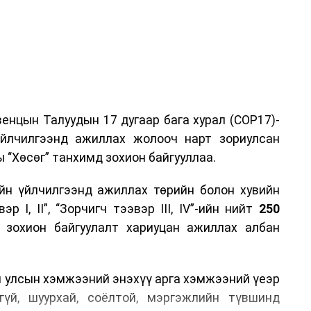
енцын Талуудын 17 дугаар бага хурал (COP17)-
үйлчилгээнд ажиллах жолооч нарт зориулсан
 “Хөсөг” танхимд зохион байгууллаа.
йн үйлчилгээнд ажиллах төрийн болон хувийн
р I, II”, “Зорчигч тээвэр III, IV”-ийн нийт
250
н зохион байгуулалт хариуцан ажиллах албан
н улсын хэмжээний энэхүү арга хэмжээний үеэр
гүй, шуурхай, соёлтой, мэргэжлийн түвшинд