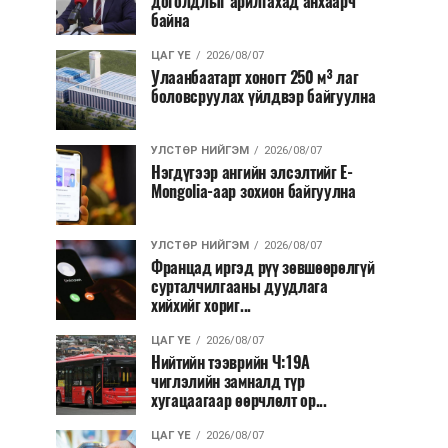
доголдлыг арилгахад анхаарч
байна
ЦАГ ҮЕ
2026/08/07
Улаанбаатарт хоногт 250 м³ лаг
боловсруулах үйлдвэр байгуулна
УЛСТӨР НИЙГЭМ
2026/08/07
Нэгдүгээр ангийн элсэлтийг E-
Mongolia-аар зохион байгуулна
УЛСТӨР НИЙГЭМ
2026/08/07
Францад иргэд рүү зөвшөөрөлгүй
сурталчилгааны дуудлага
хийхийг хориг...
ЦАГ ҮЕ
2026/08/07
Нийтийн тээврийн Ч:19А
чиглэлийн замналд түр
хугацаагаар өөрчлөлт ор...
ЦАГ ҮЕ
2026/08/07