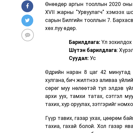
Өнөөдөр аргын тооллын 2020 оны 
XVII жарны "Урвуулагч" хэмээх ш
сарын Билгийн тооллын 7. Бархасва
хөх луу өдөр.
Барилдлага:
Үл зохилдох
Шүтэн барилдлага
: Хүрэ
Суудал:
Ус
Өдрийн наран 8 цаг 42 минутад 
хулгана, бич жилтнээ аливаа үйлийг
сөрөг муу нөлөөтэй тул элдэв үй
архи уух, тамхи татах, сэтгэл му
тахих, хур оруулах, зэтгэрийг номх
Гүүр тавих, газар ухах, цөөрөм байг
тахиа, гахай болой. Хол газар яв