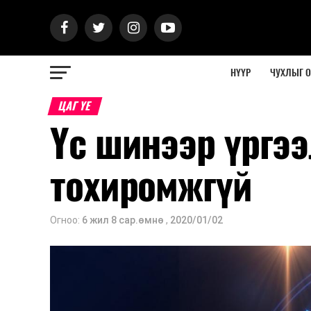
НҮҮР
ЧУХЛЫГ 
ЦАГ ҮЕ
Үс шинээр үргээ
тохиромжгүй
Огноо:
6 жил 8 сар.өмнө
,
2020/01/02