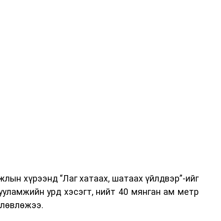
вэрлэлтийн урсгалын зураглалтай танилцах,
эг онол, практик хосолсон хэлбэрээр зохион
га хурлыг зохион байгуулах Үндэсний хорооны
ар, Автотээврийн үндэсний төв болон Тээврийн
аагчид чиг үүргийнхээ хүрээнд мэдээлэл өгч,
аны Зам тээврийн хяналт, төлөвлөлт, зохион
илтэн, цагдаагийн дэд хурандаа Т.Ганзориг
т, аюулгүй ажиллагаа болон олон улсын арга
х асуудлын талаар мэдээлэл өгсөн байна.
лын хүрээнд “Лаг хатаах, шатаах үйлдвэр”-ийг
 төлөөлөгчдийн тээврийн үйлчилгээг аюулгүй,
ууламжийн урд хэсэгт, нийт 40 мянган ам метр
лах, үйлчилгээний нэгдсэн стандарт, сахилга
өлөвлөжээ.
жлын нэг хэсэг гэж
Зам, тээврийн яамнаас