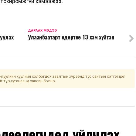
д тохиромжгүй хэмээжээ.
ДАРААХ МЭДЭЭ
жуулах
Улаанбаатарт өдөртөө 13 хэм хүйтэн
гуулийн хуулийн холбогдох заалтын хүрээнд тус сайтын сэтгэгдэл
йг түр хугацаанд хаасан болно.
өлөөлөгчдөд үйлчлэх