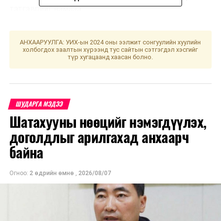
тэтгэврийг нэмлээ.
УНШСАН:
3306
ДАРААХ МЭДЭЭ
АНХААРУУЛГА: УИХ-ын 2024 оны ээлжит сонгуулийн хуулийн
Малчин, хувиараа хөдөлмөр эрхлэгчид тэтгэврийн
холбогдох заалтын хүрээнд тус сайтын сэтгэгдэл хэсгийг
түр хугацаанд хаасан болно.
даатгалын шимтгэлээ нөхөн төлөх боломж бүрдэв
ӨМНӨХ МЭДЭЭ
Улаанбаатарт өдөртөө 18 хэм хүйтэн
ШУДАРГА МЭДЭЭ
Шатахууны нөөцийг нэмэгдүүлэх,
доголдлыг арилгахад анхаарч
байна
Огноо:
2 өдрийн өмнө
,
2026/08/07