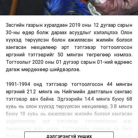
Засгийн газрын хуралдаан 2019 оны 12 дугаар сарын
30-ны өдөр болж дараах асуудлыг хэлэлцлээ. Олон
хүүхэд төрүүлсэн болон ажилласан жилийн болзол
хангасан нөхцөлөөр эрт тэтгэвэр тогтоолгосон
иргэний тэтгэврийг 50 мянган төгрөгөөр нэмлээ.
Тогтоолыг 2020 оны 01 дүгээр сарын 01-ний өдрөөс
дагаж мөрдөхөөр шийдвэрлэв.
1991-1994 онд тэтгэвэр тогтоолгосон 44 мянган
иргэний 21.2 мянга нь Нийгмийн даатгалын сангаас
тэтгэвэр авч байна. Эдгээрийн 14.4 мянга буюу 68
хувь нь олон хүүхэд төрүүлсэн нөхцөлөөр, 3.8 мянга
буюу 18 хувь нь ажилласан жилийн болзол хангасан
үндэслэлээр эрт тэтгэвэр тогтоолгосон юм.
Ажилласан жил цөөн, тэтгэврийн хэмжээ нь бага
байгааг харгалзан дээрх 21.2 мянган иргэний
ДЭЛГЭРЭНГҮЙ УНШИХ