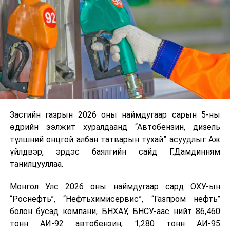
ирсэн бөгөөд шилжүүлэн ачих ажиллагаа хийгдэж
байна" гэлээ
гэж Аж үйлдвэр, эрдэс баялгийн яамнаас
мэдээллээ.
Засгийн газрын 2026 оны наймдугаар сарын 5-ны
өдрийн ээлжит хуралдаанд “Автобензин, дизель
түлшний онцгой албан татварын тухай” асуудлыг Аж
үйлдвэр, эрдэс баялгийн сайд Г.Дамдинням
танилцууллаа.
Монгол Улс 2026 оны наймдугаар сард ОХУ-ын
“Роснефть”, “Нефтьхимисервис”, “Газпром нефть”
болон бусад компани, БНХАУ, БНСУ-аас нийт 86,460
тонн АИ-92 автобензин, 1,280 тонн АИ-95