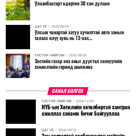
Улаанбаатарт өдөртөө 30 хэм дулаан
ЦАГ ҮЕ
2026/08/06
Улсын чанартай хатуу хучилттай авто замын
талаас илүү хувь нь 13-аас...
УЛСТӨР НИЙГЭМ
2026/08/06
Засгийн газар энэ оныг дуустал санхүүгийн
хэмнэлтийн горимд шилжинэ
САНАЛ БОЛГОХ
УЛСТӨР НИЙГЭМ
2024/12/09
НҮБ-ын Хөгжлийн хөтөлбөртэй хамтран
ажиллах санамж бичиг байгууллаа
ЦАГ ҮЕ
2024/10/18
Зам засвартай холбогдуулан нийтийн