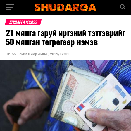
ШУДАРГА МЭДЭЭ
21 мянга гаруй иргэний тэтгэврийг
50 мянган төгрөгөөр нэмэв
Огноо:
6 жил 8 сар.өмнө
,
2019/12/31