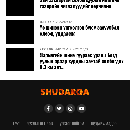
тээврийн чиглэлүүдийг өөрчилнө
ЦАГ ҮЕ
2023/09/04
Үс шинээр үргээлгэх буюу засуулбал
өлсөж, ундаасна
УЛСТӨР НИЙГЭМ
2024/10/07
Яармагийн шинэ гүүрээс урагш Богд
уулын араар хурдны замтай холбогдох
8.3 км авт...
НҮҮР
ЧУХЛЫГ ОНЦЛОВ
УЛСТӨР НИЙГЭМ
ШУДАРГА МЭДЭЭ