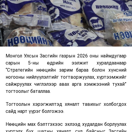
аас шаардлагатай түлш, шатахуун нийлүүлэхээр
тохиролцсон байна.
Тэрбээр шатахууны нөөц, түгээлтийн мэдээллийг
иргэдэд ил тод хүргэж, 33 жилийн дараа анх удаа
хэрэгжиж буй шатахуун нөөцлөх 22 сав, агуулахын
барилгын ажлын явцыг Засгийн газар болон олон
нийтэд тогтмол мэдээлэхийг үүрэг болгожээ.
Монгол Улсын Засгийн газрын 2026 оны наймдугаар
сарын 5-ны өдрийн ээлжит хуралдаанаар
“Газрын тосны бүтээгдэхүүний хомсдолоос
“Стратегийн нөөцийн зарим бараа болон хүнсний
сэргийлэх талаар авах зарим арга хэмжээний тухай”
ногооны нийлүүлэлтийг тогтворжуулах, хүртээмжийг
Засгийн газрын тогтоолоор бүх төрлийн шатахууны
сайжруулах чиглэлээр авах арга хэмжээний тухай”
импортын гаалийн албан татварыг 2027 оны
тогтоолыг баталлаа.
хоёрдугаар сарын 1 хүртэл тэг хувиар тогтоолоо.
Тогтоолын хэрэгжилтэд хяналт тавихыг холбогдох
Мөн газрын тосны бүтээгдэхүүн, шатахууныг хилээр
сайд нарт үүрэг болгожээ.
шуурхай нэвтрүүлэх, тээвэрлэх, буулгах, гадаад
вагонцистерний ашиглалтын төлбөр, хураамжийг
Нөөцийн мах бэлтгэхээс эхлээд худалдан борлуулах
хөнгөвчлөх, шаардлага хангасан зөвшөөрлийн
хүртэлх бүх шатны хяналт сул байсныг Засгийн