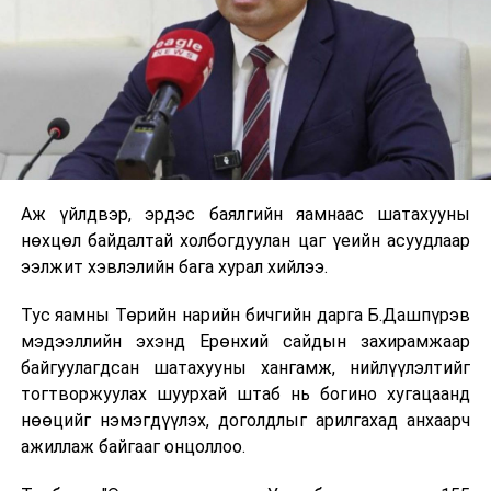
Аж үйлдвэр, эрдэс баялгийн яамнаас шатахууны
нөхцөл байдалтай холбогдуулан цаг үеийн асуудлаар
ээлжит хэвлэлийн бага хурал хийлээ.
Тус яамны Төрийн нарийн бичгийн дарга Б.Дашпүрэв
мэдээллийн эхэнд Ерөнхий сайдын захирамжаар
байгуулагдсан шатахууны хангамж, нийлүүлэлтийг
тогтворжуулах шуурхай штаб нь богино хугацаанд
нөөцийг нэмэгдүүлэх, доголдлыг арилгахад анхаарч
ажиллаж байгааг онцоллоо.