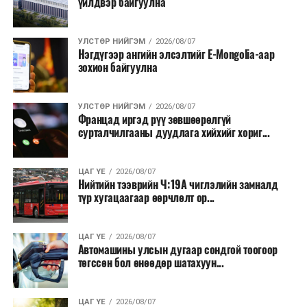
үйлдвэр байгуулна
хөнгөлөлттэй зээл олгох, цахилгааны хөнгөлөлт
үзүүлэхийг салбарын сайд нарт үүрэг болголоо.
УЛСТӨР НИЙГЭМ
2026/08/07
Нэгдүгээр ангийн элсэлтийг E-Mongolia-аар
зохион байгуулна
УЛСТӨР НИЙГЭМ
2026/08/07
Францад иргэд рүү зөвшөөрөлгүй
сурталчилгааны дуудлага хийхийг хориг...
ЦАГ ҮЕ
2026/08/07
Нийтийн тээврийн Ч:19А чиглэлийн замналд
түр хугацаагаар өөрчлөлт ор...
ЦАГ ҮЕ
2026/08/07
Автомашины улсын дугаар сондгой тоогоор
төгссөн бол өнөөдөр шатахуун...
ЦАГ ҮЕ
2026/08/07