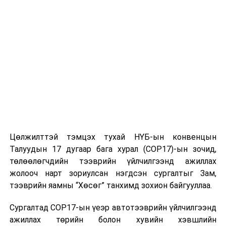
байна.
УНШСАН:
2275
ДАРААХ МЭДЭЭ
Ц.Төрхүү: Нийтийн эзэмшлийн зам, талбай хогтой,
халтиргаатай байвал тухайн дүүргийн Засаг дарга
ажлаа хийхгүй байна гэсэн үг
ӨМНӨХ МЭДЭЭ
Дэлхийн мастеруудын өвлийн наадамд оролцох баг
тамирчдад Төрийн далбаа гардууллаа
Цөлжилттэй тэмцэх тухай НҮБ-ын конвенцын
Талуудын 17 дугаар бага хурал (COP17)-ын зочид,
төлөөлөгчдийн тээврийн үйлчилгээнд ажиллах
жолооч нарт зориулсан нэгдсэн сургалтыг Зам,
тээврийн яамны “Хөсөг” танхимд зохион байгууллаа.
Сургалтад COP17-ын үеэр автотээврийн үйлчилгээнд
ажиллах төрийн болон хувийн хэвшлийн