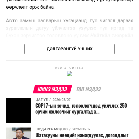
боловсруулах үйлдвэрүүдээр дулаан, цахилгаан
өөрчлөлт орж байна.
эрчим хүч үйлдвэрлэдэг.
Авто замын засварын хугацаанд тус чиглэл дараах
Ийнхүү лаг хатаах, шатаах технологийг лагийн
зураглалын дагуу үйлчилгээ үзүүлэх тул иргэд та
эзлэхүүнийг бууруулахын зэрэгцээ эрчим хүч
бүхэн зорчилтоо төлөвлөнө үү
гэж Нийтийн тээврийн
үйлдвэрлэх, нөөцийг дахин ашиглах чиглэлээр олон
бодлогын газраас мэдээллээ.
улсад өргөн ашиглаж байна.
ДЭЛГЭРЭНГҮЙ УНШИХ
СУРТАЛЧИЛГАА
ШИНЭ МЭДЭЭ
ТОП МЭДЭЭ
ЦАГ ҮЕ
2026/08/07
COP17-ын зочид, төлөөлөгчдөд үйлчлэх 250
орчим жолоочийг сургалтад х...
ШУДАРГА МЭДЭЭ
2026/08/07
Шатахууны нөөцийг нэмэгдүүлэх, доголдлыг