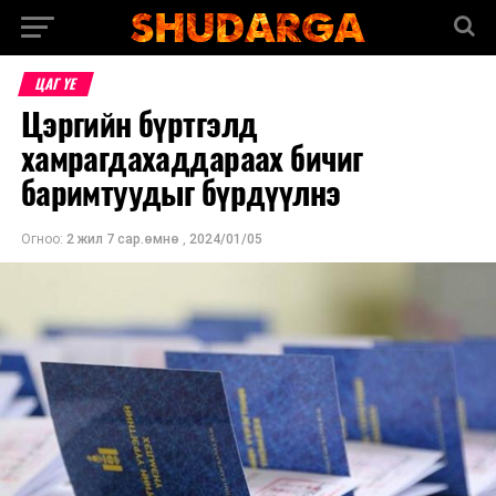
ЦАГ ҮЕ
Цэргийн бүртгэлд
хамрагдахаддараах бичиг
баримтуудыг бүрдүүлнэ
Огноо:
2 жил 7 сар.өмнө
,
2024/01/05