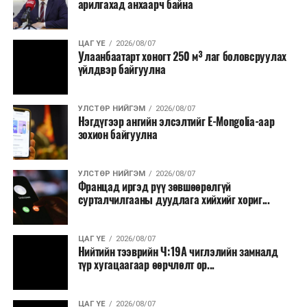
арилгахад анхаарч байна
ЦАГ ҮЕ
2026/08/07
Улаанбаатарт хоногт 250 м³ лаг боловсруулах
үйлдвэр байгуулна
УЛСТӨР НИЙГЭМ
2026/08/07
Нэгдүгээр ангийн элсэлтийг E-Mongolia-аар
зохион байгуулна
УЛСТӨР НИЙГЭМ
2026/08/07
Францад иргэд рүү зөвшөөрөлгүй
сурталчилгааны дуудлага хийхийг хориг...
ЦАГ ҮЕ
2026/08/07
Нийтийн тээврийн Ч:19А чиглэлийн замналд
түр хугацаагаар өөрчлөлт ор...
ЦАГ ҮЕ
2026/08/07