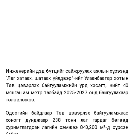
буудал болон арга хэмжээний байршилд хүргэх үе
шат, маршрут, хөдөлгөөний зохион байгуулалт,
цагийн менежмент, мэдээлэл дамжуулах журам,
холбогдох байгууллагуудын уялдаа холбоо, аюулгүй
ажиллагааны чиглэлээр жолооч нарыг сургалт, арга
зүйгээр хангаж байна.
Мөн зам тээврийн осол, саатал болон бусад эрсдэл,
онцгой нөхцөл үүссэн үед авах арга хэмжээ, ачаалал
ихтэй нөхцөлд тайван, зөв, шуурхай шийдвэр гаргах,
Инженерийн дэд бүтцийг сайжруулах ажлын хүрээнд
өдөр тутмын ажлын бэлэн байдлыг хангах зэрэг
“Лаг хатаах, шатаах үйлдвэр”-ийг Улаанбаатар хотын
практик ур чадварыг сургалтын хөтөлбөрт тусгажээ.
Төв цэвэрлэх байгууламжийн урд хэсэгт, нийт 40
мянган ам метр талбайд 2025-2027 онд байгуулахаар
Сургалтыг танилцуулах лекц, асуулт-хариулт,
төлөвлөжээ.
жишээнд суурилсан сургалт, багаар ажиллах дасгал,
маршрут болон тээвэрлэлтийн урсгалын зураглалтай
Одоогийн байдлаар Төв цэвэрлэх байгууламжаас
танилцах, онцгой нөхцөлд ажиллах дадлага зэрэг
хоногт дунджаар 238 тонн лаг гардаг бөгөөд
онол, практик хосолсон хэлбэрээр зохион байгуулж
хуримтлагдсан лагийн хэмжээ 843,200 м³-д хүрсэн
байна.