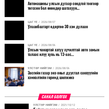
Автомашины улсын дугаар сондгой тоогоор
төгссөн бол өнөөдөр шатахуун...
ЦАГ ҮЕ
2026/08/07
Улаанбаатарт өдөртөө 30 хэм дулаан
ЦАГ ҮЕ
2026/08/06
Улсын чанартай хатуу хучилттай авто замын
талаас илүү хувь нь 13-аас...
УЛСТӨР НИЙГЭМ
2026/08/06
Засгийн газар энэ оныг дуустал санхүүгийн
хэмнэлтийн горимд шилжинэ
САНАЛ БОЛГОХ
УЛСТӨР НИЙГЭМ
2021/10/12