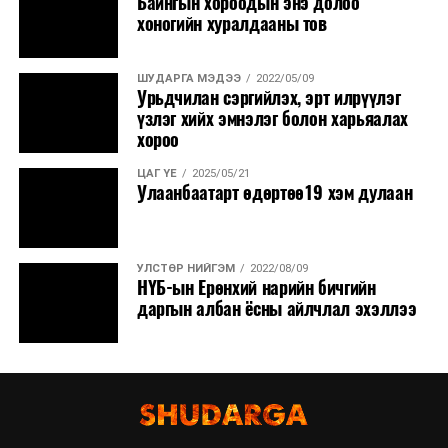
Байнгын хороодын энэ долоо
хоногийн хуралдааны тов
ШУДАРГА МЭДЭЭ
2022/05/09
Урьдчилан сэргийлэх, эрт илрүүлэг
үзлэг хийх эмнэлэг болон харьяалах
хороо
ЦАГ ҮЕ
2025/05/21
Улаанбаатарт өдөртөө19 хэм дулаан
УЛСТӨР НИЙГЭМ
2022/08/09
НҮБ-ын Ерөнхий нарийн бичгийн
даргын албан ёсны айлчлал эхэллээ