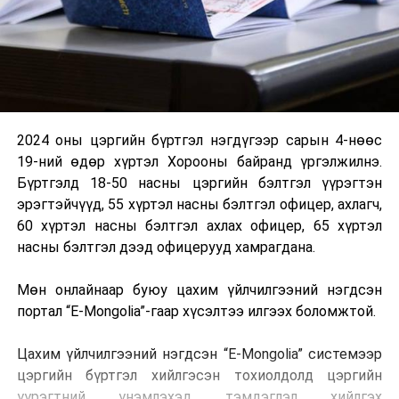
2024 оны цэргийн бүртгэл нэгдүгээр сарын 4-нөөс
19-ний өдөр хүртэл Хорооны байранд үргэлжилнэ.
Бүртгэлд 18-50 насны цэргийн бэлтгэл үүрэгтэн
эрэгтэйчүүд, 55 хүртэл насны бэлтгэл офицер, ахлагч,
60 хүртэл насны бэлтгэл ахлах офицер, 65 хүртэл
насны бэлтгэл дээд офицерууд хамрагдана.
Мөн онлайнаар буюу цахим үйлчилгээний нэгдсэн
портал “E-Mongolia”-гаар хүсэлтээ илгээх боломжтой.
Цахим үйлчилгээний нэгдсэн “E-Mongolia” системээр
цэргийн бүртгэл хийлгэсэн тохиолдолд цэргийн
үүрэгтний үнэмлэхэд тэмдэглэл хийлгэх