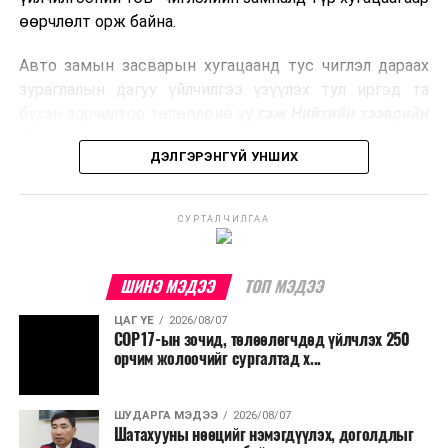
боловсруулах үйлдвэрүүдээр дулаан, цахилгаан
өөрчлөлт орж байна.
эрчим хүч үйлдвэрлэдэг.
Авто замын засварын хугацаанд тус чиглэл дараах
Ийнхүү лаг хатаах, шатаах технологийг лагийн
зураглалын дагуу үйлчилгээ үзүүлэх тул иргэд та
эзлэхүүнийг бууруулахын зэрэгцээ эрчим хүч
бүхэн зорчилтоо төлөвлөнө үү
гэж Нийтийн тээврийн
үйлдвэрлэх, нөөцийг дахин ашиглах чиглэлээр олон
бодлогын газраас мэдээллээ.
улсад өргөн ашиглаж байна.
ДЭЛГЭРЭНГҮЙ УНШИХ
СУРТАЛЧИЛГАА
ШИНЭ МЭДЭЭ
ТОП МЭДЭЭ
ЦАГ ҮЕ
2026/08/07
COP17-ын зочид, төлөөлөгчдөд үйлчлэх 250
орчим жолоочийг сургалтад х...
ШУДАРГА МЭДЭЭ
2026/08/07
Шатахууны нөөцийг нэмэгдүүлэх, доголдлыг