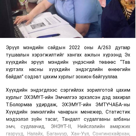
Эрүүл мэндийн сайдын 2022 оны А/263 дугаар
тушаалын хэрэгжилтийг хангах ажлын хүрээнд Эх
хүүхдийн эрүүл мэндийн үндэсний төвөөс “Тав
хүртэлх насны хүүхдийн эндэгдлийн өнөөгийн
байдал” сэдэвт цахим хурлыг зохион байгууллаа.
Хүүхдийн эндэгдлээс сэргийлэх зорилготой цахим
хурлыг ЭХЭМҮТ-ийн Эмчилгээ эрхэлсэн дэд захирал
Т.Болормаа удирдаж, ЭХЭМҮТ-ийн ЭМТҮЧАБА-ны
Хүүхдийн эмнэлгийн чанарын менежер, Статистик
мэдээлэл зүйн тасаг, Тандалт судалгааны албаны
эмч, судлаачид, ЭНЭҮТ-II, Нийслэлийн амаржих
газрууд, Налайх, Багануур, Хан-Уул, Сонгинохайрхан,