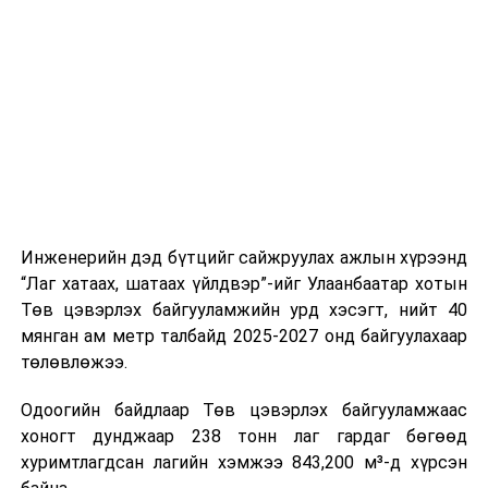
буудал болон арга хэмжээний байршилд хүргэх үе
шат, маршрут, хөдөлгөөний зохион байгуулалт,
цагийн менежмент, мэдээлэл дамжуулах журам,
холбогдох байгууллагуудын уялдаа холбоо, аюулгүй
ажиллагааны чиглэлээр жолооч нарыг сургалт, арга
зүйгээр хангаж байна.
Мөн зам тээврийн осол, саатал болон бусад эрсдэл,
онцгой нөхцөл үүссэн үед авах арга хэмжээ, ачаалал
ихтэй нөхцөлд тайван, зөв, шуурхай шийдвэр гаргах,
Инженерийн дэд бүтцийг сайжруулах ажлын хүрээнд
өдөр тутмын ажлын бэлэн байдлыг хангах зэрэг
“Лаг хатаах, шатаах үйлдвэр”-ийг Улаанбаатар хотын
практик ур чадварыг сургалтын хөтөлбөрт тусгажээ.
Төв цэвэрлэх байгууламжийн урд хэсэгт, нийт 40
мянган ам метр талбайд 2025-2027 онд байгуулахаар
Сургалтыг танилцуулах лекц, асуулт-хариулт,
төлөвлөжээ.
жишээнд суурилсан сургалт, багаар ажиллах дасгал,
маршрут болон тээвэрлэлтийн урсгалын зураглалтай
Одоогийн байдлаар Төв цэвэрлэх байгууламжаас
танилцах, онцгой нөхцөлд ажиллах дадлага зэрэг
хоногт дунджаар 238 тонн лаг гардаг бөгөөд
онол, практик хосолсон хэлбэрээр зохион байгуулж
хуримтлагдсан лагийн хэмжээ 843,200 м³-д хүрсэн
байна.