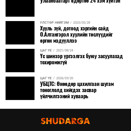
Улаанбаатарт өдөртөө 24 хэм хүйтэн
УЛСТӨР НИЙГЭМ
2025/05/28
Хууль зүй, дотоод хэргийн сайд
О.Алтангэрэл хуулийн төслүүдийг
өргөн мэдүүллээ
ЦАГ ҮЕ
2021/08/24
Үс шинээр үргээлгэх буюу засуулахад
тохиромжгүй
ЦАГ ҮЕ
2026/03/20
УБЦТС: Өнөөдөр цахилгаан шугам
тоноглолд хийгдэх засвар
үйлчилгээний хуваарь