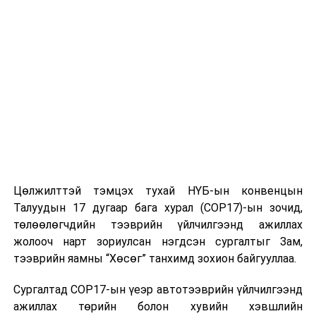
Мөн эмч, мэргэжилтнүүдийн асуултад хариулж, санал
солилцон эрүүл мэндийн байгууллага бүр сэргийлж
байх осол гэмтэл, эмчилж болохуйц шалтгаанаар
хүүхэд эндэж буйд анхаарал хандуулснаар тав
хүртэлх насны хүүхдийн эндэгдлээс сэргийлж,
эндэгдлийг бууруулах боломжтойг онцоллоо.
Иймд эрүүл мэндийн байгууллагууд хүүхдийн
эндэгдлийг магадлан хэлэлцсэн хурлын материал,
хурлаас гарсан шийдвэрийн хэрэгжилтийн тайланг
Цөлжилттэй тэмцэх тухай НҮБ-ын конвенцын
ЭМЯ-ны Хүүхэд судлалын мэргэжлийн салбар
Талуудын 17 дугаар бага хурал (COP17)-ын зочид,
зөвлөл, ЭХЭМҮТ-ийн ТСА-нд цаг хугацаанд нь
төлөөлөгчдийн тээврийн үйлчилгээнд ажиллах
ирүүлэхийг сануулав.
жолооч нарт зориулсан нэгдсэн сургалтыг Зам,
тээврийн яамны “Хөсөг” танхимд зохион байгууллаа.
УНШСАН:
1548
Сургалтад COP17-ын үеэр автотээврийн үйлчилгээнд
ДАРААХ МЭДЭЭ
Боловсролын салбарын их өгөгдлийг шинжлэх ажлын
ажиллах төрийн болон хувийн хэвшлийн