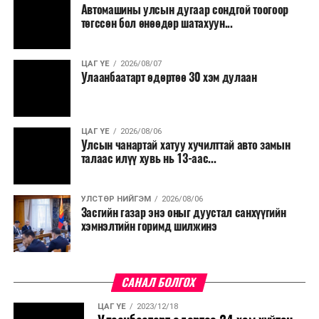
Автомашины улсын дугаар сондгой тоогоор
төгссөн бол өнөөдөр шатахуун...
ЦАГ ҮЕ
2026/08/07
Улаанбаатарт өдөртөө 30 хэм дулаан
ЦАГ ҮЕ
2026/08/06
Улсын чанартай хатуу хучилттай авто замын
талаас илүү хувь нь 13-аас...
УЛСТӨР НИЙГЭМ
2026/08/06
Засгийн газар энэ оныг дуустал санхүүгийн
хэмнэлтийн горимд шилжинэ
САНАЛ БОЛГОХ
ЦАГ ҮЕ
2023/12/18