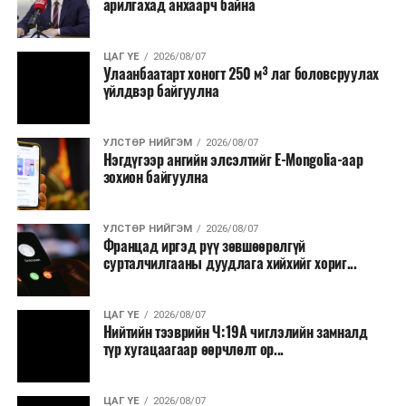
арилгахад анхаарч байна
ЦАГ ҮЕ
2026/08/07
Улаанбаатарт хоногт 250 м³ лаг боловсруулах
үйлдвэр байгуулна
УЛСТӨР НИЙГЭМ
2026/08/07
Нэгдүгээр ангийн элсэлтийг E-Mongolia-аар
зохион байгуулна
УЛСТӨР НИЙГЭМ
2026/08/07
Францад иргэд рүү зөвшөөрөлгүй
сурталчилгааны дуудлага хийхийг хориг...
ЦАГ ҮЕ
2026/08/07
Нийтийн тээврийн Ч:19А чиглэлийн замналд
түр хугацаагаар өөрчлөлт ор...
ЦАГ ҮЕ
2026/08/07