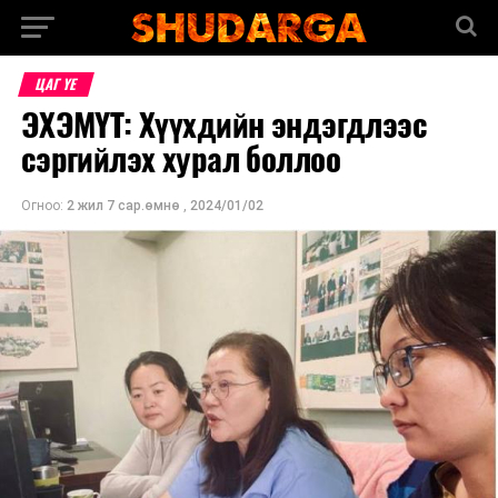
ЦАГ ҮЕ
ЭХЭМҮТ: Хүүхдийн эндэгдлээс
сэргийлэх хурал боллоо
Огноо:
2 жил 7 сар.өмнө
,
2024/01/02