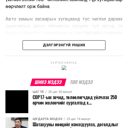
боловсруулах үйлдвэрүүдээр дулаан, цахилгаан
өөрчлөлт орж байна.
эрчим хүч үйлдвэрлэдэг.
Авто замын засварын хугацаанд тус чиглэл дараах
Ийнхүү лаг хатаах, шатаах технологийг лагийн
зураглалын дагуу үйлчилгээ үзүүлэх тул иргэд та
эзлэхүүнийг бууруулахын зэрэгцээ эрчим хүч
бүхэн зорчилтоо төлөвлөнө үү
гэж Нийтийн тээврийн
үйлдвэрлэх, нөөцийг дахин ашиглах чиглэлээр олон
бодлогын газраас мэдээллээ.
улсад өргөн ашиглаж байна.
ДЭЛГЭРЭНГҮЙ УНШИХ
СУРТАЛЧИЛГАА
ШИНЭ МЭДЭЭ
ТОП МЭДЭЭ
ЦАГ ҮЕ
20 цаг 50 минут
COP17-ын зочид, төлөөлөгчдөд үйлчлэх 250
орчим жолоочийг сургалтад х...
ШУДАРГА МЭДЭЭ
23 цаг 14 минут
Шатахууны нөөцийг нэмэгдүүлэх, доголдлыг