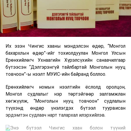
Их эзэн Чингис хааны мэндэлсэн өдөр, “Монгол
бахархлын өдөр”-ийг тохиолдуулан Монгол Улсын
Ерөнхийлөгч Ухнаагийн Хүрэлсүхийн санаачилгаар
бүтээсэн “Дэлгэрэнгүй тайлбартай Монголын нууц
товчоон”-ы нээлт МУИС-ийн байранд боллоо.
Ерөнхийлөгч номын нээлтийн ёслолд оролцон,
Монгол судлалыг нэр төртэйгөөр залгамжлан
хөгжүүлж, “Монголын нууц товчоон” судлалын
түүхэнд өндөр үнэлэгдэх бүтээл туурвисан
эрдэмтэн судлаач нарт талархал илэрхийлэв.
Энэ бүтээл Чингис хаан болон түүний