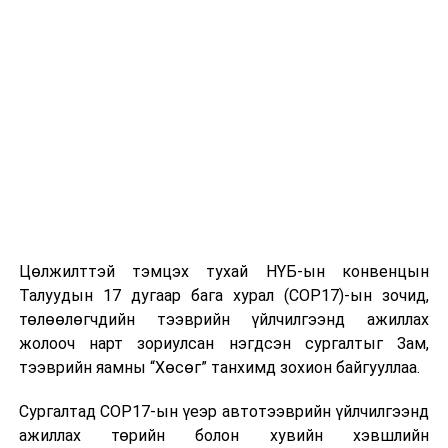
ы удиртгал хэсэг ерөнхий ойлголт өгөх мэдлэг,
мэдээлэл агуулсан бол үндсэн хэсэгт уг зохиолын
эхийг монгол бичиг болон кириллээр буулган
хөрвүүлж, утга агуулгыг нь нийтэд ойлгомжтой
байдлаар тайлбарлажээ.
Түүхэн үг хэллэг, 400
гаруй түүхт хүн, улс гүрэн,
овог аймаг, цол, үйл
явдал, ёс заншил, зэвсэг
Цөлжилттэй тэмцэх тухай НҮБ-ын конвенцын
хэрэглэл, газар усны нэрд
Талуудын 17 дугаар бага хурал (COP17)-ын зочид,
хамаарах 4,300 орчим
төлөөлөгчдийн тээврийн үйлчилгээнд ажиллах
жолооч нарт зориулсан нэгдсэн сургалтыг Зам,
тайлбарыг хэл шинжлэл,
тээврийн яамны “Хөсөг” танхимд зохион байгууллаа.
сурвалж судлал, түүх,
Сургалтад COP17-ын үеэр автотээврийн үйлчилгээнд
угсаатан судлал, соёл
ажиллах төрийн болон хувийн хэвшлийн