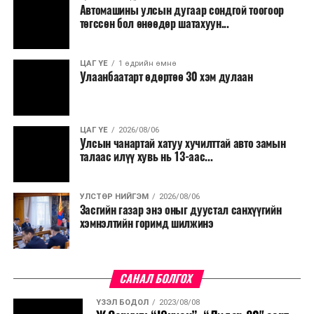
Автомашины улсын дугаар сондгой тоогоор
төгссөн бол өнөөдөр шатахуун...
ЦАГ ҮЕ
1 өдрийн өмнө
Улаанбаатарт өдөртөө 30 хэм дулаан
ЦАГ ҮЕ
2026/08/06
Улсын чанартай хатуу хучилттай авто замын
талаас илүү хувь нь 13-аас...
УЛСТӨР НИЙГЭМ
2026/08/06
Засгийн газар энэ оныг дуустал санхүүгийн
хэмнэлтийн горимд шилжинэ
САНАЛ БОЛГОХ
ҮЗЭЛ БОДОЛ
2023/08/08