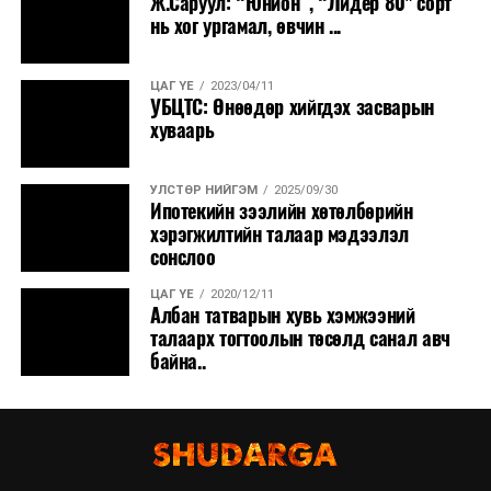
Ж.Саруул: “Юнион”, “Лидер 80" сорт
нь хог ургамал, өвчин ...
ЦАГ ҮЕ
2023/04/11
УБЦТС: Өнөөдөр хийгдэх засварын
хуваарь
УЛСТӨР НИЙГЭМ
2025/09/30
Ипотекийн зээлийн хөтөлбөрийн
хэрэгжилтийн талаар мэдээлэл
сонслоо
ЦАГ ҮЕ
2020/12/11
Албан татварын хувь хэмжээний
талаарх тогтоолын төсөлд санал авч
байна..