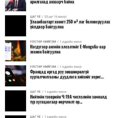
арилгахад анхаарч байна
ЦАГ ҮЕ
23 цаг 16 минут
Улаанбаатарт хоногт 250 м³ лаг боловсруулах
үйлдвэр байгуулна
УЛСТӨР НИЙГЭМ
1 өдрийн өмнө
Нэгдүгээр ангийн элсэлтийг E-Mongolia-аар
зохион байгуулна
УЛСТӨР НИЙГЭМ
1 өдрийн өмнө
Францад иргэд рүү зөвшөөрөлгүй
сурталчилгааны дуудлага хийхийг хориг...
ЦАГ ҮЕ
1 өдрийн өмнө
Нийтийн тээврийн Ч:19А чиглэлийн замналд
түр хугацаагаар өөрчлөлт ор...
ЦАГ ҮЕ
1 өдрийн өмнө