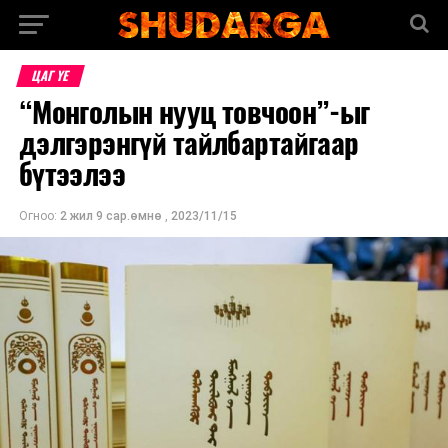
ЦАГ ҮЕ
“Монголын нууц товчоон”-ыг
дэлгэрэнгүй тайлбартайгаар
бүтээлээ
Огноо:
2 жил 9 сар.өмнө
,
2023/11/15