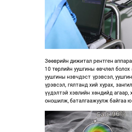
Зөөврийн дижитал рентген аппара
10 төрлийн уушгины өвчлөл болох 
уушгины нэвчдэст үрэвсэл, уушгин
үрэвсэл, гялтанд хий хурах, занг
үүдэлтэй хэвлийн хөндийд агаар, 
оношилж, баталгаажуулж байгаа ю