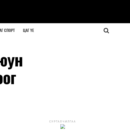
АГ СПОРТ
ЦАГ ҮЕ
оюун
оог
СУРТАЛЧИЛГАА