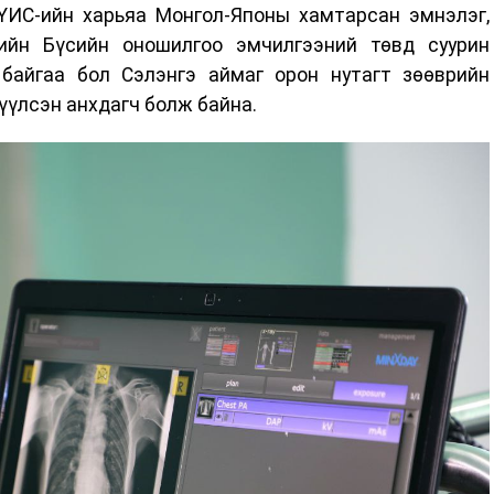
ҮИС-ийн харьяа Монгол-Японы хамтарсан эмнэлэг,
ийн Бүсийн оношилгоо эмчилгээний төвд суурин
байгаа бол Сэлэнгэ аймаг орон нутагт зөөврийн
үүлсэн анхдагч болж байна.