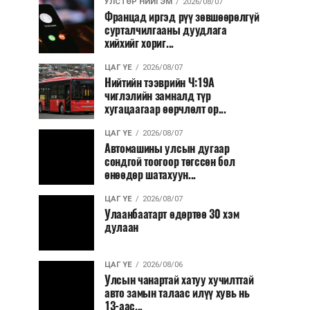
УЛСТӨР НИЙГЭМ
2026/08/07
Францад иргэд рүү зөвшөөрөлгүй
сурталчилгааны дуудлага
хийхийг хориг...
ЦАГ ҮЕ
2026/08/07
Нийтийн тээврийн Ч:19А
чиглэлийн замналд түр
хугацаагаар өөрчлөлт ор...
ЦАГ ҮЕ
2026/08/07
Автомашины улсын дугаар
сондгой тоогоор төгссөн бол
өнөөдөр шатахуун...
ЦАГ ҮЕ
2026/08/07
Улаанбаатарт өдөртөө 30 хэм
дулаан
ЦАГ ҮЕ
2026/08/06
Улсын чанартай хатуу хучилттай
авто замын талаас илүү хувь нь
13-аас...