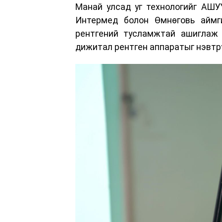
Манай улсад уг технологийг АШУ
Интермед болон Өмнөговь аймг
рентгений тусламжтай ашиглаж 
дижитал рентген аппаратыг нэвтр