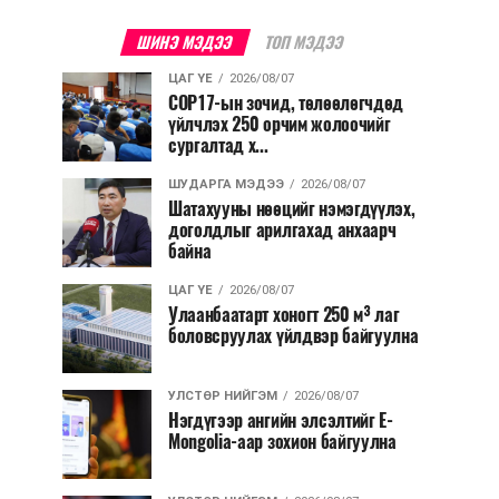
ШИНЭ МЭДЭЭ
ТОП МЭДЭЭ
ЦАГ ҮЕ
2026/08/07
COP17-ын зочид, төлөөлөгчдөд
үйлчлэх 250 орчим жолоочийг
сургалтад х...
ШУДАРГА МЭДЭЭ
2026/08/07
Шатахууны нөөцийг нэмэгдүүлэх,
доголдлыг арилгахад анхаарч
байна
ЦАГ ҮЕ
2026/08/07
Улаанбаатарт хоногт 250 м³ лаг
боловсруулах үйлдвэр байгуулна
УЛСТӨР НИЙГЭМ
2026/08/07
Нэгдүгээр ангийн элсэлтийг E-
Mongolia-аар зохион байгуулна