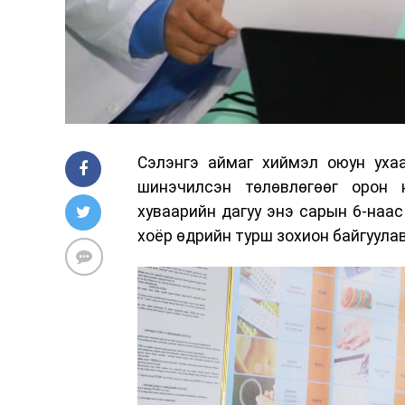
Сэлэнгэ аймаг хиймэл оюун ухаа
шинэчилсэн төлөвлөгөөг орон 
хуваарийн дагуу энэ сарын 6-наас
хоёр өдрийн турш зохион байгуулав