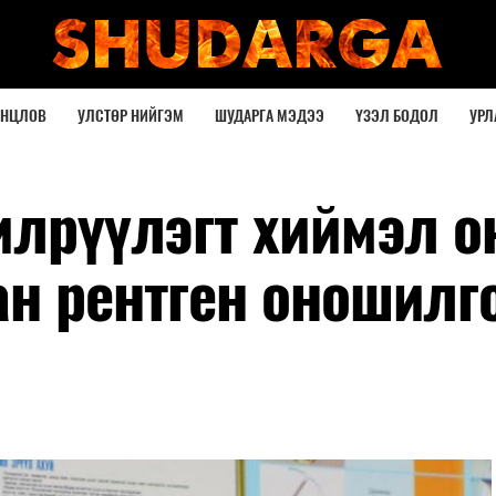
ОНЦЛОВ
УЛСТӨР НИЙГЭМ
ШУДАРГА МЭДЭЭ
ҮЗЭЛ БОДОЛ
УРЛ
илрүүлэгт хиймэл 
ан рентген оношилг