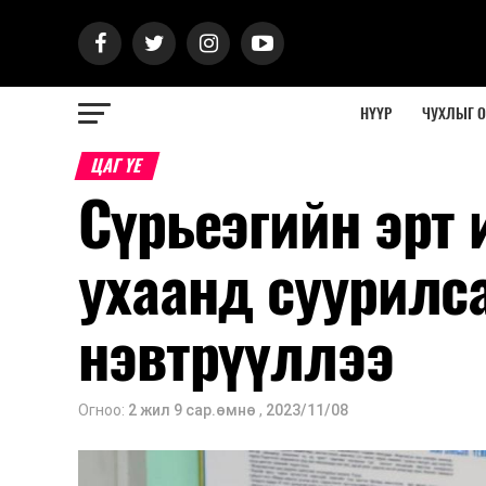
НҮҮР
ЧУХЛЫГ 
ЦАГ ҮЕ
Сүрьеэгийн эрт 
ухаанд суурилс
нэвтрүүллээ
Огноо:
2 жил 9 сар.өмнө
,
2023/11/08