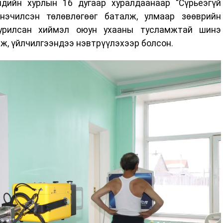
дийн хурлын 16 дугаар хуралдаанаар “Сүрьеэгүй
нэчилсэн төлөвлөгөөг баталж, улмаар зөөврийн
урилсан хиймэл оюун ухааны тусламжтай шинэ
ж, үйлчилгээндээ нэвтрүүлэхээр болсон.