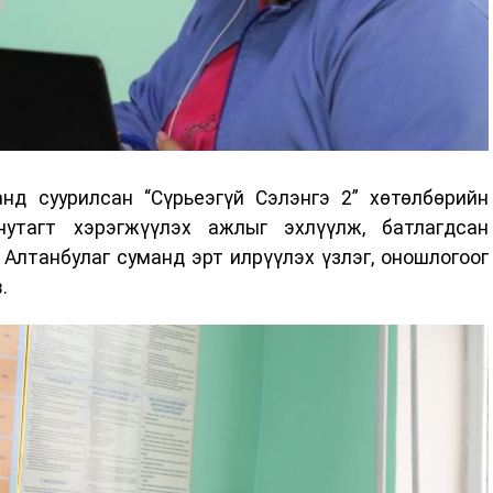
нд суурилсан “Сүрьеэгүй Сэлэнгэ 2” хөтөлбөрийн
нутагт хэрэгжүүлэх ажлыг эхлүүлж, батлагдсан
 Алтанбулаг суманд эрт илрүүлэх үзлэг, оношлогоог
.