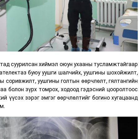
тад суурилсан хиймэл оюун ухааны тусламжтайгаар
ателектаз буюу уушги шалчийх, уушгины шохойжилт,
ы соривжилт, уушгины голтын өөрчлөлт, гялтангийн
илаа болон зүрх томрох, ходоод гэдэсний цооролтоос
хий үүсэх зэрэг эмгэг өөрчлөлтийг богино хугацаанд
м.