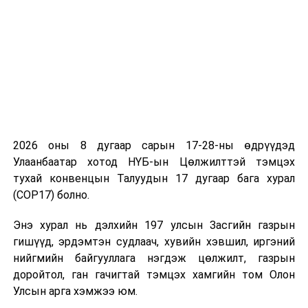
Гааль болон Авто тээврийн үндэсний төвийн
мэдээллээс үзвэл Улаанбаатар хотын авто замд
нийслэлийн дугаартай, бүртгэлтэй 720,000 тээврийн
хэрэгсэл байгаа бөгөөд энэ тоо жилд дунджаар 47-
50 мянгаар нэмэгдэж байгаа юм. Энэ хурдаар өсвөл
дөрвөн жилийн дараа Улаанбаатар хот нэг сая
2026 оны 8 дугаар сарын 17-28-ны өдрүүдэд
автомашинтай болж, дэлхийд анти-статистикаараа
Улаанбаатар хотод НҮБ-ын Цөлжилттэй тэмцэх
тэргүүлэх магадлалтай. Өмнө нь нийслэлийн зүгээс
тухай конвенцын Талуудын 17 дугаар бага хурал
түгжрэлийг бууруулах чиглэлээр авто замын сүлжээг
(COP17) болно.
өргөтгөн, гүүр барих бодлого барьж байв. Сүүлийн 10
жилийн хугацаанд хотын авто замын сүлжээ 30
Энэ хурал нь дэлхийн 197 улсын Засгийн газрын
орчим хувиар өргөжсөн байна. Гэтэл 325 мянга
гишүүд, эрдэмтэн судлаач, хувийн хэвшил, иргэний
байсан тээврийн хэрэгслийн тоо өнөөдөр 720
нийгмийн байгууллага нэгдэж цөлжилт, газрын
мянгад хүрчээ. Тиймээс авто зам өргөтгөлөө гээд
доройтол, ган гачигтай тэмцэх хамгийн том Олон
түгжрэлийг бууруулж чадахгүй гэдэгтэй эвлэрэхээс
Улсын арга хэмжээ юм.
өөр аргагүй. Тус хуулийн төслийн хамгийн эхний