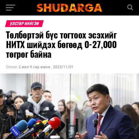
УЛСТӨР НИЙГЭМ
Төлбөртэй бүс тогтоох эсэхийг
НИТХ шийдэх бөгөөд 0-27,000
төгрөг байна
Огноо:
2 жил 9 сар.өмнө
,
2023/11/01