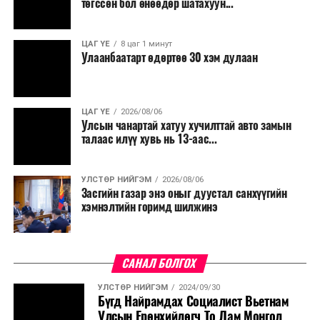
төгссөн бол өнөөдөр шатахуун...
салбар бүрдээ урсгал зардлыг 20 хувиар бууруулах,
нөхөн томилгоо хийхгүй байх, аялал, амралт, зугаалга,
ЦАГ ҮЕ
8 цаг 1 минут
хамт олны урлаг, спортын арга хэмжээг зохион
Улаанбаатарт өдөртөө 30 хэм дулаан
байгуулахгүй байх, төрийн албанд шинэ орон тоо бий
болгохгүй байх, эрчим хүчний хэрэглээг хэмнэх, хурал,
сургалтыг цахим хэлбэрт шилжүүлэх, төрийн албан
ЦАГ ҮЕ
2026/08/06
хаагчдыг зарим өдрүүдэд цахимаар ажиллуулах арга
Улсын чанартай хатуу хучилттай авто замын
хэмжээг үргэлжлүүлэхийг үүрэг болголоо.
талаас илүү хувь нь 13-аас...
Төсвийн сахилга бат сайжирч, эдийн засгийн нөхцөл
УЛСТӨР НИЙГЭМ
2026/08/06
байдал хэвийн болсон тохиолдолд эдгээр
Засгийн газар энэ оныг дуустал санхүүгийн
хязгаарлалтыг үе шаттайгаар сулруулах юм.
хэмнэлтийн горимд шилжинэ
САНАЛ БОЛГОХ
УЛСТӨР НИЙГЭМ
2024/09/30
Бүгд Найрамдах Социалист Вьетнам
Улсын Ерөнхийлөгч То Лам Монгол