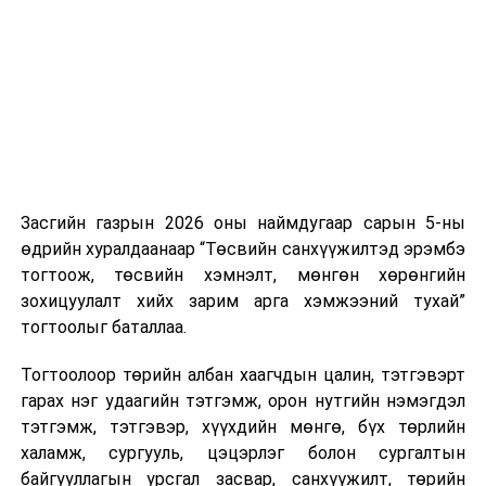
нэгжийг 375 мянга хүртэлх еврогоор торгох
боломжтой. Харин хэрэглэгч өөрөө зөвшөөрсөн,
эсвэл тухайн компанитай өмнө нь гэрээний
харилцаатай бөгөөд шинэ үйлчилгээ санал болгож
буй тохиолдолд хориг үйлчлэхгүй. Иргэд
зөвшөөрөлгүй дуудлагын талаар төрийн цахим
хуудсаар мэдээлэх боломжтой.
Засгийн газрын 2026 оны наймдугаар сарын 5-ны
Шинэ хууль Францын зах зээлд үйлчилдэг гадаадын
өдрийн хуралдаанаар “Төсвийн санхүүжилтэд эрэмбэ
дуудлагын төвүүдэд нөлөөлөхөөр байна. Тухайлбал,
тогтоож, төсвийн хэмнэлт, мөнгөн хөрөнгийн
Мароккогийн дуудлагын төвүүдийн орлогын 80 гаруй
зохицуулалт хийх зарим арга хэмжээний тухай”
хувь Францын зах зээлээс бүрддэг бөгөөд тус улсын
тогтоолыг баталлаа.
40–50 мянган ажлын байр эрсдэлд орж болзошгүйг
Мароккогийн хөдөлмөр эрхлэлтийн сайд мэдэгджээ.
Тогтоолоор төрийн албан хаагчдын цалин, тэтгэвэрт
гарах нэг удаагийн тэтгэмж, орон нутгийн нэмэгдэл
тэтгэмж, тэтгэвэр, хүүхдийн мөнгө, бүх төрлийн
халамж, сургууль, цэцэрлэг болон сургалтын
байгууллагын урсгал засвар, санхүүжилт, төрийн