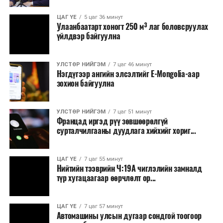
Зайлшгүй шаардлагагүй тоног төхөөрөмж,
ЦАГ ҮЕ
5 цаг 36 минут
тавилга, автомашин худалдан авах;
Улаанбаатарт хоногт 250 м³ лаг боловсруулах
үйлдвэр байгуулна
Батлан хамгаалах, хууль зүйн салбараас бусад
сургалт, дадлага;
УЛСТӨР НИЙГЭМ
7 цаг 46 минут
Хуулиар заавал мэдээлэхээс бусад кино,
Нэгдүгээр ангийн элсэлтийг E-Mongolia-аар
контент, хэвлэлийн зардал;
зохион байгуулна
Заавал олгохоос бусад тэтгэмж, урамшуулал.
УЛСТӨР НИЙГЭМ
7 цаг 51 минут
Санхүүгийн хэмнэлтийн горимыг 2026 оны
Францад иргэд рүү зөвшөөрөлгүй
арванхоёрдугаар сарын 31 хүртэл мөрдөнө. Харин
сурталчилгааны дуудлага хийхийг хориг...
эрүүл мэндийн салбар уг хэмнэлтийн горимд
хамрагдахгүй бөгөөд цэцэрлэг, сургуулийн хүүхдийн
ЦАГ ҮЕ
7 цаг 55 минут
эрт илрүүлэг, вакцинжуулалт, томуу, томуу төст
Нийтийн тээврийн Ч:19А чиглэлийн замналд
өвчний эсрэг арга хэмжээ зэрэг зайлшгүй
түр хугацаагаар өөрчлөлт ор...
шаардлагатай ажлууд төлөвлөгөөний дагуу
үргэлжилнэ гэж Ерөнхий сайд Н.Учрал онцоллоо.
ЦАГ ҮЕ
7 цаг 57 минут
Автомашины улсын дугаар сондгой тоогоор
Мөн бүх шатны төсвийн ерөнхийлөн захирагч нарт