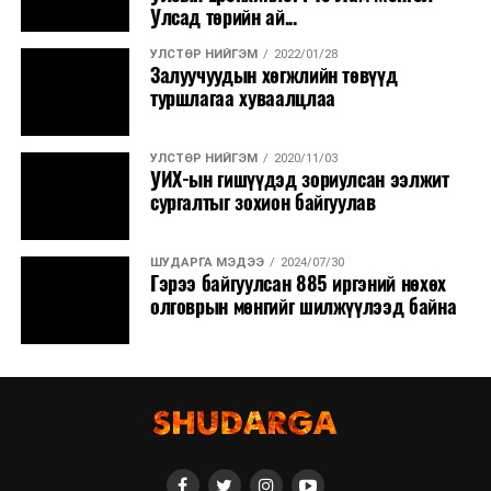
Улсад төрийн ай...
УЛСТӨР НИЙГЭМ
2022/01/28
Залуучуудын хөгжлийн төвүүд
туршлагаа хуваалцлаа
УЛСТӨР НИЙГЭМ
2020/11/03
УИХ-ын гишүүдэд зориулсан ээлжит
сургалтыг зохион байгуулав
ШУДАРГА МЭДЭЭ
2024/07/30
Гэрээ байгуулсан 885 иргэний нөхөх
олговрын мөнгийг шилжүүлээд байна