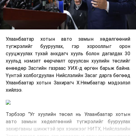
Улаанбаатар хотын авто замын хөдөлгөөний
түгжрэлийг бууруулах, гэр хорооллыг орон
сууцжуулах тухай анхдагч хууль болон дагалдах 30
хуульд нэмэлт өөрчлөлт оруулсан хуулийн төслийг
өнөөдөр Засгийн газраас УИХ-д өргөн барьж байна.
Үүнтэй холбогдуулан Нийслэлийн Засаг дарга бөгөөд
Улаанбаатар хотын Захирагч Х.Нямбаатар мэдээлэл
хийлээ.
Тэрбээр “Уг хуулийн төсөл нь Улаанбаатар хотын
авто замын хөдөлгөөний түгжрэлийг бууруулах
захиргааны шинжтэй эрх хэмжээг НИТХ, Нийслэлийн