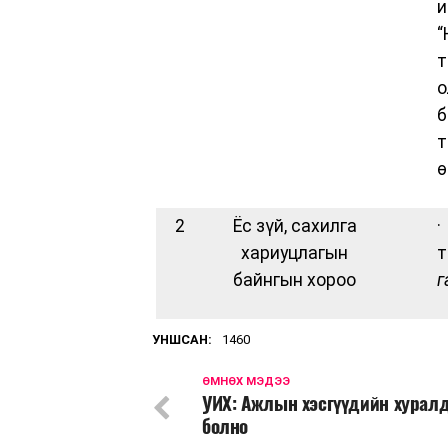
и
“
т
о
б
т
ө
2
Ёс зүй, сахилга
·
хариуцлагын
т
байнгын хороо
г
УНШСАН:
1460
ӨМНӨХ МЭДЭЭ
УИХ: Ажлын хэсгүүдийн хурал
болно