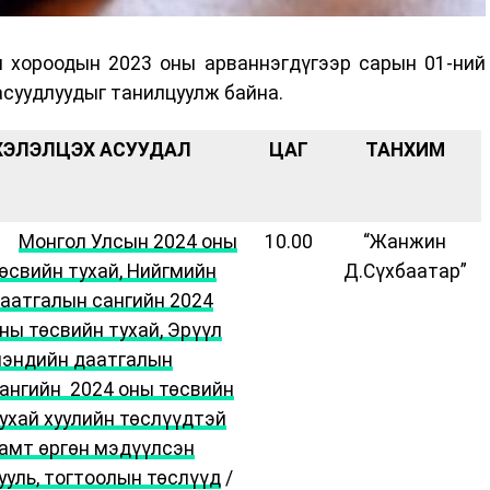
 хороодын 2023 оны арваннэгдүгээр сарын 01-ний
асуудлуудыг танилцуулж байна.
ХЭЛЭЛЦЭХ АСУУДАЛ
ЦАГ
ТАНХИМ
·
Монгол Улсын 2024 оны
10.00
“Жанжин
өсвийн тухай, Нийгмийн
Д.Сүхбаатар”
аатгалын сангийн 2024
ны төсвийн тухай, Эрүүл
эндийн даатгалын
ангийн 2024 оны төсвийн
ухай хуулийн төслүүдтэй
амт өргөн мэдүүлсэн
ууль, тогтоолын төслүүд
/