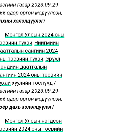
асгийн газар 2023.09.29-
ий өдөр өргөн мэдүүлсэн,
нхны хэлэлцүүлэг
/
·
Монгол Улсын 2024 оны
өсвийн тухай
,
Нийгмийн
аатгалын сангийн 2024
ны төсвийн тухай
,
Эрүүл
эндийн даатгалын
ангийн 2024 оны төсвийн
ухай
хуулийн төслүүд /
асгийн газар 2023.09.29-
ий өдөр өргөн мэдүүлсэн,
оёр дахь хэлэлцүүлэг
/
·
Монгол Улсын нэгдсэн
өсвийн 2024 оны төсвийн