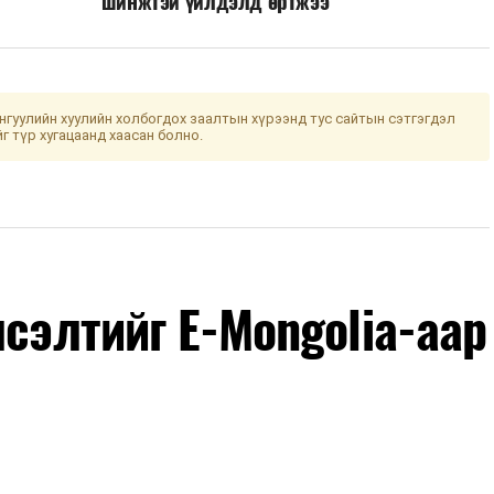
шинжтэй үйлдэлд өртжээ
гуулийн хуулийн холбогдох заалтын хүрээнд тус сайтын сэтгэгдэл
йг түр хугацаанд хаасан болно.
лсэлтийг E-Mongolia-аар