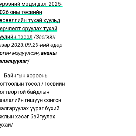
үрээний мэдэгдэл, 2025-
026 оны төсвийн
өсөөллийн тухай хуульд
өрчлөлт оруулах тухай
уулийн төсөл
/
Засгийн
азар 2023.09.29-ний өдөр
ргөн мэдүүлсэн,
анхны
элэлцүүлэг
/
 Байнгын хорооны
огтоолын төсөл /Төсвийн
огтвортой байдлын
өвлөлийн гишүүн сонгон
алгаруулах үүрэг бүхий
жлын хэсэг байгуулах
ухай/