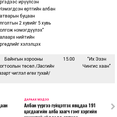
ргэдээс ирүүлсэн
Нэмэгдсэн өртгийн албан
атварын буцаан
лголтын 2 хувийг 5 хувь
олгож нэмэгдүүлэх”
алаарх нийтийн
ргөдлийг хэлэлцэх
 Байнгын хорооны
15.00
“Их Эзэн
огтоолын төсөл /
Засгийн
Чингис хаан”
азарт чиглэл өгөх тухай
/
ДАРААХ МЭДЭЭ
даан
Албан үүргээ гүйцэтгэх явцдаа 191
цагдаагийн алба хаагч гэмт хэргийн