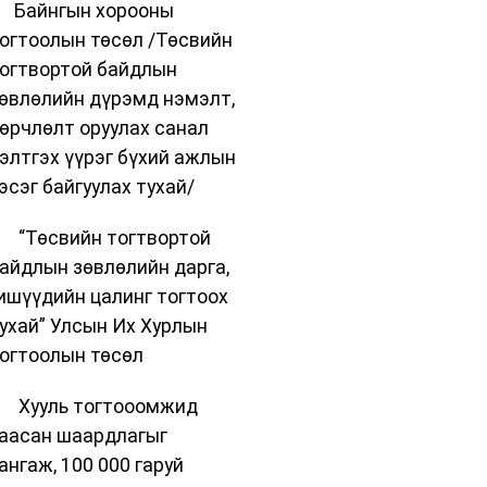
 Байнгын хорооны
огтоолын төсөл /Төсвийн
огтвортой байдлын
өвлөлийн дүрэмд нэмэлт,
өрчлөлт оруулах санал
элтгэх үүрэг бүхий ажлын
эсэг байгуулах тухай/
 “Төсвийн тогтвортой
айдлын зөвлөлийн дарга,
ишүүдийн цалинг тогтоох
ухай” Улсын Их Хурлын
огтоолын төсөл
 Хууль тогтооомжид
аасан шаардлагыг
ангаж, 100 000 гаруй