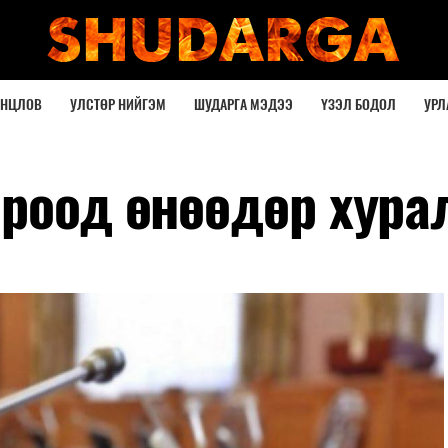
ОНЦЛОВ
УЛСТӨР НИЙГЭМ
ШУДАРГА МЭДЭЭ
ҮЗЭЛ БОДОЛ
УРЛ
ороод өнөөдөр хура