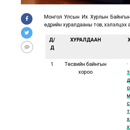
Монгол Улсын Их Хурлын Байнгын
өдрийн хуралдааны тов, хэлэлцэх 
Д/
ХУРАЛДААН
Д
1
Төсвийн байнгын
хороо
т
д
о
м
с
т
х
х