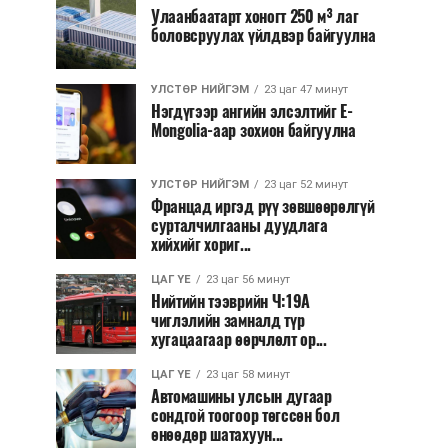
Улаанбаатарт хоногт 250 м³ лаг
боловсруулах үйлдвэр байгуулна
УЛСТӨР НИЙГЭМ
23 цаг 47 минут
Нэгдүгээр ангийн элсэлтийг E-
Mongolia-аар зохион байгуулна
УЛСТӨР НИЙГЭМ
23 цаг 52 минут
Францад иргэд рүү зөвшөөрөлгүй
сурталчилгааны дуудлага
хийхийг хориг...
ЦАГ ҮЕ
23 цаг 56 минут
Нийтийн тээврийн Ч:19А
чиглэлийн замналд түр
хугацаагаар өөрчлөлт ор...
ЦАГ ҮЕ
23 цаг 58 минут
Автомашины улсын дугаар
сондгой тоогоор төгссөн бол
өнөөдөр шатахуун...