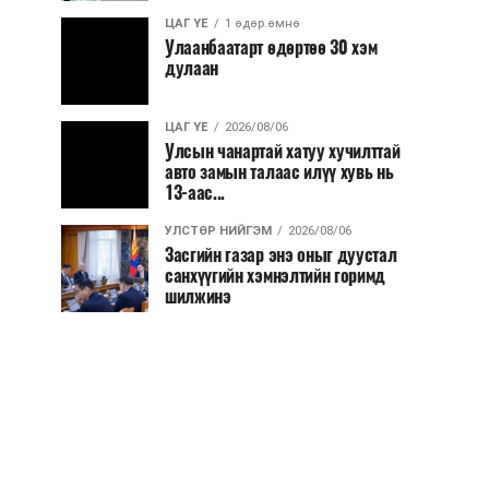
ЦАГ ҮЕ
1 өдөр.өмнө
Улаанбаатарт өдөртөө 30 хэм
дулаан
ЦАГ ҮЕ
2026/08/06
Улсын чанартай хатуу хучилттай
авто замын талаас илүү хувь нь
13-аас...
УЛСТӨР НИЙГЭМ
2026/08/06
Засгийн газар энэ оныг дуустал
санхүүгийн хэмнэлтийн горимд
шилжинэ