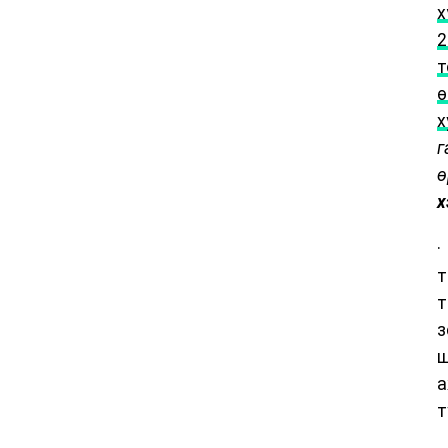
х
2
т
ө
х
г
ө
х
·
т
т
з
ш
а
т