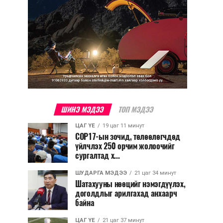
ШИНЭ МЭДЭЭ
ТОП МЭДЭЭ
ЦАГ ҮЕ
19 цаг 11 минут
COP17-ын зочид, төлөөлөгчдөд
үйлчлэх 250 орчим жолоочийг
сургалтад х...
ШУДАРГА МЭДЭЭ
21 цаг 34 минут
Шатахууны нөөцийг нэмэгдүүлэх,
доголдлыг арилгахад анхаарч
байна
ЦАГ ҮЕ
21 цаг 37 минут