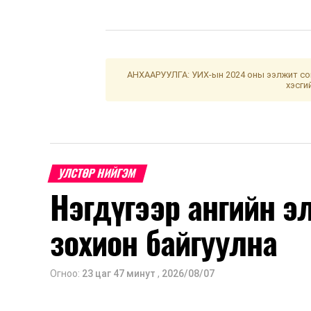
АНХААРУУЛГА: УИХ-ын 2024 оны ээлжит сон
хэсги
УЛСТӨР НИЙГЭМ
Нэгдүгээр ангийн э
зохион байгуулна
Огноо:
23 цаг 47 минут
,
2026/08/07