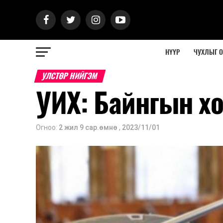
НҮҮР
ЧУХЛЫГ 
УЛСТӨР НИЙГЭМ
УИХ: Байнгын х
Огноо:
2 жил 9 сар.өмнө
,
2023/11/01