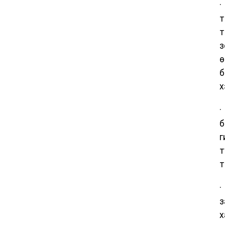
·
т
т
з
ө
б
х
·
б
г
т
т
·
з
х