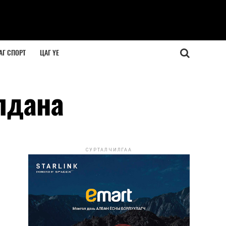
АГ СПОРТ
ЦАГ ҮЕ
лдана
СУРТАЛЧИЛГАА