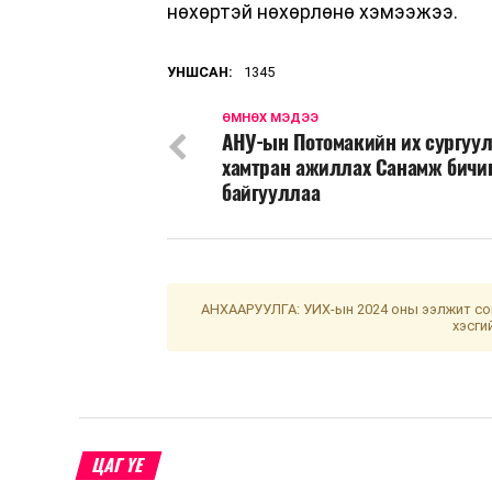
нөхөртэй нөхөрлөнө хэмээжээ.
УНШСАН:
1345
ӨМНӨХ МЭДЭЭ
АНУ-ын Потомакийн их сургуул
хамтран ажиллах Санамж бичи
байгууллаа
АНХААРУУЛГА: УИХ-ын 2024 оны ээлжит сон
хэсги
ЦАГ ҮЕ