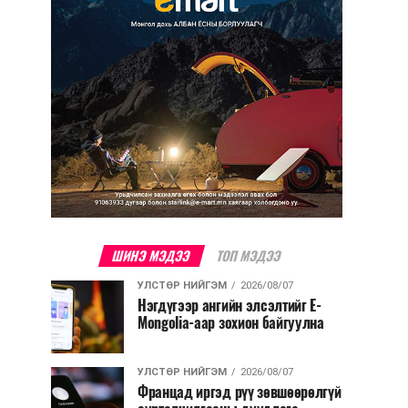
ШИНЭ МЭДЭЭ
ТОП МЭДЭЭ
УЛСТӨР НИЙГЭМ
2026/08/07
Нэгдүгээр ангийн элсэлтийг E-
Mongolia-аар зохион байгуулна
УЛСТӨР НИЙГЭМ
2026/08/07
Францад иргэд рүү зөвшөөрөлгүй