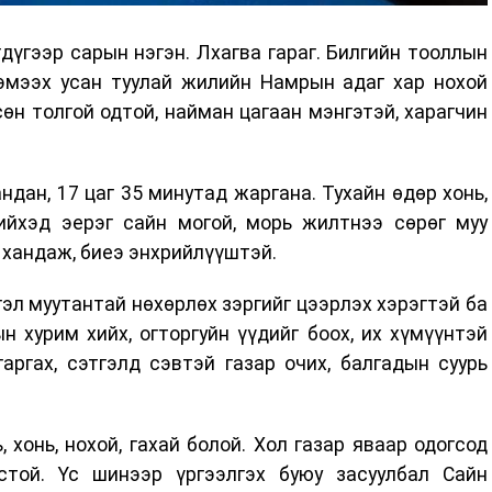
үгээр сарын нэгэн. Лхагва гараг. Билгийн тооллын
хэмээх усан туулай жилийн Намрын адаг хар нохой
сөн толгой одтой, найман цагаан мэнгэтэй, харагчин
ндан, 17 цаг 35 минутад жаргана. Тухайн өдөр хонь,
ийхэд эерэг сайн могой, морь жилтнээ сөрөг муу
 хандаж, биеэ энхрийлүүштэй.
тгэл муутантай нөхөрлөх зэргийг цээрлэх хэрэгтэй ба
ын хурим хийх, огторгуйн үүдийг боох, их хүмүүнтэй
 гаргах, сэтгэлд сэвтэй газар очих, балгадын суурь
, хонь, нохой, гахай болой. Хол газар яваар одогсод
стой. Үс шинээр үргээлгэх буюу засуулбал Сайн