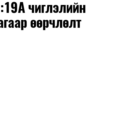
Ч:19А чиглэлийн
агаар өөрчлөлт