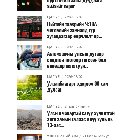
сурталчилгааны дуудлага
хийхийг хориг...
ЦАГ ҮЕ
2026/08/07
Нийтийн тээврийн Ч:19А
чиглэлийн замналд түр
хугацаагаар өөрчлөлт ор...
ЦАГ ҮЕ
2026/08/07
Автомашины улсын дугаар
сондгой тоогоор төгссөн бол
өнөөдөр шатахуун...
ЦАГ ҮЕ
2026/08/07
Улаанбаатарт өдөртөө 30 хэм
дулаан
ЦАГ ҮЕ
21 цаг 37 минут
Улсын чанартай хатуу хучилттай
авто замын талаас илүү хувь нь
13-аас...
УЛСТӨР НИЙГЭМ
21 цаг 42 минут