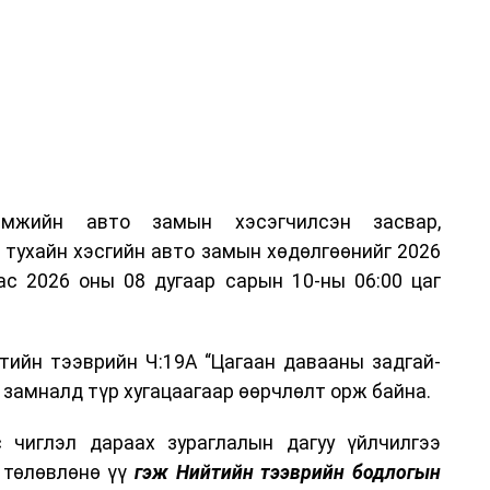
амжийн авто замын хэсэгчилсэн засвар,
тухайн хэсгийн авто замын хөдөлгөөнийг 2026
ас 2026 оны 08 дугаар сарын 10-ны 06:00 цаг
тийн тээврийн Ч:19А “Цагаан давааны задгай-
 замналд түр хугацаагаар өөрчлөлт орж байна.
 чиглэл дараах зураглалын дагуу үйлчилгээ
о төлөвлөнө үү
гэж Нийтийн тээврийн бодлогын