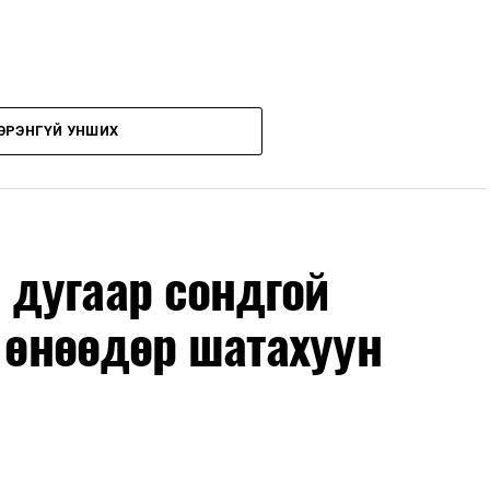
ЭРЭНГҮЙ УНШИХ
дугаар сондгой
л өнөөдөр шатахуун