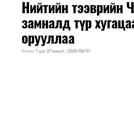
Нийтийн тээврийн 
замналд түр хугаца
орууллаа
Огноо:
1 цаг 37 минут
,
2026/08/07