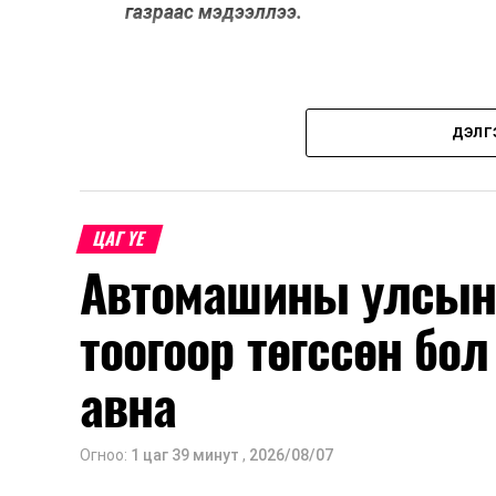
газраас мэдээллээ.
ДЭЛГ
ЦАГ ҮЕ
Автомашины улсын 
тоогоор төгссөн бо
авна
Огноо:
1 цаг 39 минут
,
2026/08/07