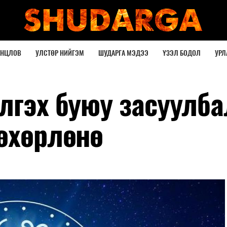
ОНЦЛОВ
УЛСТӨР НИЙГЭМ
ШУДАРГА МЭДЭЭ
ҮЗЭЛ БОДОЛ
УРЛ
лгэх буюу засуулба
нөхөрлөнө