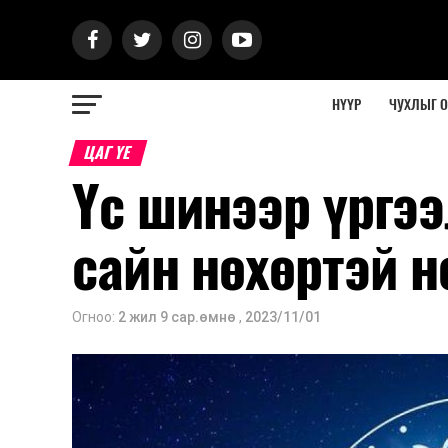
НҮҮР
ЧУХЛЫГ 
ЦАГ ҮЕ
Үс шинээр үргээ
сайн нөхөртэй 
Огноо:
2 жил 9 сар.өмнө
,
2023/11/01