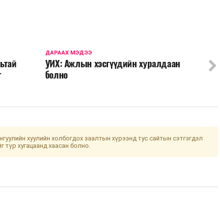
ДАРААХ МЭДЭЭ
ьтай
УИХ: Ажлын хэсгүүдийн хуралдаан
г
болно
гуулийн хуулийн холбогдох заалтын хүрээнд тус сайтын сэтгэгдэл
йг түр хугацаанд хаасан болно.