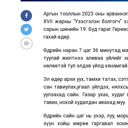
Аргын тооллын 2023 оны арваннэгд
XVII жарны “Үзэсгэлэн болгогч” 
сарын шинийн 19. Буд гараг.Гөрөө
гахай өдөр.
Өдрийн наран 7 цаг 36 минутад ма
туулай жилтнээ аливаа үйлийг х
нөлөөтэй тул элдэв үйлд хянамгай
Эл өдөр архи уух, тамхи татах, сэ
сан тавиулах,угаал үйлдэх, нялхс
уулзахад сайн. Газар ухах, худаг
тавих, нохой худалдан авахад муу.
Өдрийн сайн цаг нь үхэр, луу, морь
зүүн хойш мөрөө гаргавал зохи