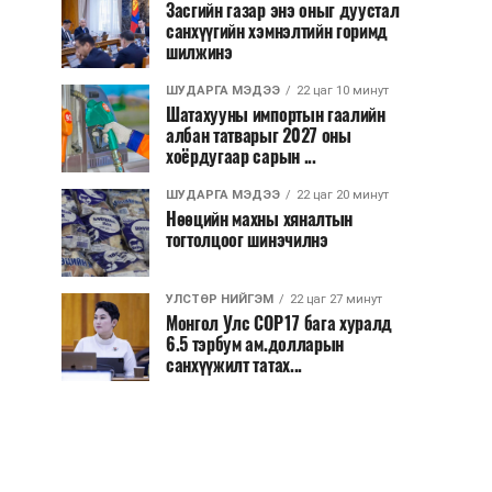
Засгийн газар энэ оныг дуустал
санхүүгийн хэмнэлтийн горимд
шилжинэ
ШУДАРГА МЭДЭЭ
22 цаг 10 минут
Шатахууны импортын гаалийн
албан татварыг 2027 оны
хоёрдугаар сарын ...
ШУДАРГА МЭДЭЭ
22 цаг 20 минут
Нөөцийн махны хяналтын
тогтолцоог шинэчилнэ
УЛСТӨР НИЙГЭМ
22 цаг 27 минут
Монгол Улс COP17 бага хуралд
6.5 тэрбум ам.долларын
санхүүжилт татах...