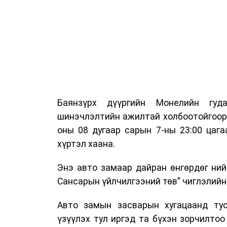
Баянзүрх дүүргийн Монелийн гуд
шинэчлэлтийн ажилтай холбоотойгоор 
оны 08 дугаар сарын 7-ны 23:00 цага
хүртэл хаана.
Энэ авто замаар дайран өнгөрдөг ний
Сансарын үйлчилгээний төв” чиглэлийн
Авто замын засварын хугацаанд тус
үзүүлэх тул иргэд та бүхэн зорчилто