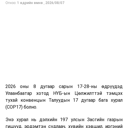
Огноо:
1 өдрийн өмнө
,
2026/08/07
тохиолдолд Дорнод, Сүхбаатар аймагт эдийн засгийн
интеграц үүснэ. Мөн Ульхан, Хавиргын боомтын
бүтээн байгуулалт үргэлжилж байна. Жижиг транзит
коридор үүснэ. Бор-Өндөрөөр дамжаад Замын-
Үүдтэй холбогдоно. Ингэснээр зүүн бүс нутаг мах
экпортлох, ашигт малтмалын орд газруудаа эргэлтэд
оруулах зэрэг боломж бүрдэнэ” гэв.
2026 оны 8 дугаар сарын 17-28-ны өдрүүдэд
Улаанбаатар хотод НҮБ-ын Цөлжилттэй тэмцэх
тухай конвенцын Талуудын 17 дугаар бага хурал
(COP17) болно.
Энэ хурал нь дэлхийн 197 улсын Засгийн газрын
гишүүд, эрдэмтэн судлаач, хувийн хэвшил, иргэний