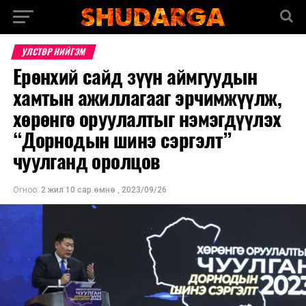
УЛСТӨР НИЙГЭМ
Ерөнхий сайд зүүн аймгуудын
хамтын ажиллагааг эрчимжүүлж,
хөрөнгө оруулалтыг нэмэгдүүлэх
“Дорнодын шинэ сэргэлт”
чуулганд оролцов
Огноо:
2 жил 10 сар.өмнө
,
2023/09/26