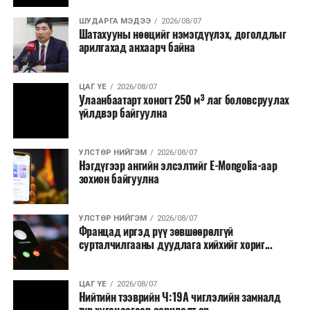
Урьдчилан төлөвлөсөн төрийн өндөр албан
ШУДАРГА МЭДЭЭ
2026/08/07
Шатахууны нөөцийг нэмэгдүүлэх, доголдлыг
тушаалтны томилолтоос бусад гадаад
арилгахад анхаарч байна
томилолт, гадаадын зочин хүлээн авах зардал;
Зайлшгүй шаардлагагүй тоног төхөөрөмж,
ЦАГ ҮЕ
2026/08/07
тавилга, автомашин худалдан авах;
Улаанбаатарт хоногт 250 м³ лаг боловсруулах
үйлдвэр байгуулна
Батлан хамгаалах, хууль зүйн салбараас бусад
сургалт, дадлага;
УЛСТӨР НИЙГЭМ
2026/08/07
Хуулиар заавал мэдээлэхээс бусад кино,
Нэгдүгээр ангийн элсэлтийг E-Mongolia-аар
контент, хэвлэлийн зардал;
зохион байгуулна
Заавал олгохоос бусад тэтгэмж, урамшуулал.
УЛСТӨР НИЙГЭМ
2026/08/07
Санхүүгийн хэмнэлтийн горимыг 2026 оны
Францад иргэд рүү зөвшөөрөлгүй
арванхоёрдугаар сарын 31 хүртэл мөрдөнө. Харин
сурталчилгааны дуудлага хийхийг хориг...
эрүүл мэндийн салбар уг хэмнэлтийн горимд
хамрагдахгүй бөгөөд цэцэрлэг, сургуулийн хүүхдийн
ЦАГ ҮЕ
2026/08/07
эрт илрүүлэг, вакцинжуулалт, томуу, томуу төст
Нийтийн тээврийн Ч:19А чиглэлийн замналд
өвчний эсрэг арга хэмжээ зэрэг зайлшгүй