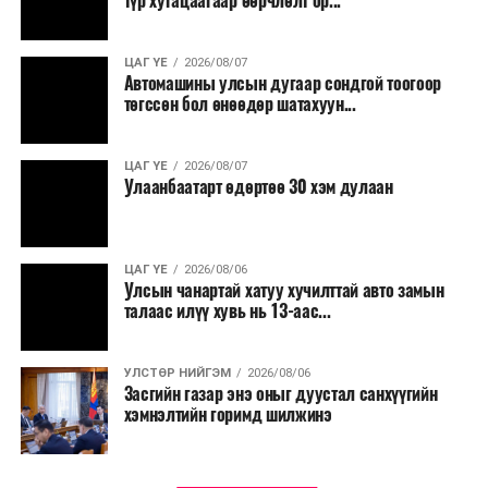
түр хугацаагаар өөрчлөлт ор...
шаардлагатай ажлууд төлөвлөгөөний дагуу
үргэлжилнэ гэж Ерөнхий сайд Н.Учрал онцоллоо.
ЦАГ ҮЕ
2026/08/07
Автомашины улсын дугаар сондгой тоогоор
Мөн бүх шатны төсвийн ерөнхийлөн захирагч нарт
төгссөн бол өнөөдөр шатахуун...
салбар бүрдээ урсгал зардлыг 20 хувиар бууруулах,
нөхөн томилгоо хийхгүй байх, аялал, амралт, зугаалга,
ЦАГ ҮЕ
2026/08/07
хамт олны урлаг, спортын арга хэмжээг зохион
Улаанбаатарт өдөртөө 30 хэм дулаан
байгуулахгүй байх, төрийн албанд шинэ орон тоо бий
болгохгүй байх, эрчим хүчний хэрэглээг хэмнэх, хурал,
сургалтыг цахим хэлбэрт шилжүүлэх, төрийн албан
ЦАГ ҮЕ
2026/08/06
хаагчдыг зарим өдрүүдэд цахимаар ажиллуулах арга
Улсын чанартай хатуу хучилттай авто замын
хэмжээг үргэлжлүүлэхийг үүрэг болголоо.
талаас илүү хувь нь 13-аас...
Төсвийн сахилга бат сайжирч, эдийн засгийн нөхцөл
УЛСТӨР НИЙГЭМ
2026/08/06
байдал хэвийн болсон тохиолдолд эдгээр
Засгийн газар энэ оныг дуустал санхүүгийн
хязгаарлалтыг үе шаттайгаар сулруулах юм.
хэмнэлтийн горимд шилжинэ