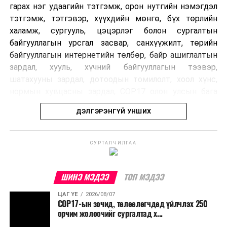
гарах нэг удаагийн тэтгэмж, орон нутгийн нэмэгдэл
тэтгэмж, тэтгэвэр, хүүхдийн мөнгө, бүх төрлийн
халамж, сургууль, цэцэрлэг болон сургалтын
байгууллагын урсгал засвар, санхүүжилт, төрийн
байгууллагын интернетийн төлбөр, байр ашиглалтын
зардал, хууль, хүчний байгууллагын тээвэр,
шатахууны зардал, дотоодын томилолт, хоол хүнс,
нормын хувцасны зардал, COP17 олон улсын бага
хурлын зардал, Засгийн газрын өр, орон нутгийн нөөц
ДЭЛГЭРЭНГҮЙ УНШИХ
хөрөнгийн санхүүжилтийг хэвийн үргэлжлүүлэхээр
шийдвэрлэжээ.
СУРТАЛЧИЛГАА
Харин дараах зардлыг хязгаарлахаар болсон байна.
Үүнд:
ШИНЭ МЭДЭЭ
ТОП МЭДЭЭ
Олон улсын болон Засгийн газрын
ЦАГ ҮЕ
2026/08/07
шийдвэртэйгээс бусад хурал, зөвлөгөөн, ой,
COP17-ын зочид, төлөөлөгчдөд үйлчлэх 250
тэмдэглэлт өдөр, найр наадам, соёлын арга
орчим жолоочийг сургалтад х...
хэмжээ;