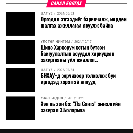
САНАЛ БОЛГОХ
ЦАГ ҮЕ
2024/06/21
Оргодол этгээдийг баривчилж, мөрдөн
шалгах ажиллагаа явуулж байна
УЛСТӨР НИЙГЭМ
2024/12/17
Шинэ Хархорум хотын бүтээн
байгуулалтын асуудал хариуцсан
захиргааны үйл ажиллаг...
ЦАГ ҮЕ
2026/07/31
БНХАУ-д зорчихоор төлөвлөж буй
иргэдэд хэрэгтэй аппууд
ҮЗЭЛ БОДОЛ
2019/10/21
Хэн нь хэн бэ: "Ла Сантэ" эмнэлгийн
захирал З.Болормаа