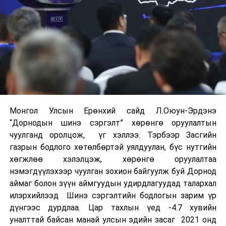
Монгол Улсын Ерөнхий сайд Л.Оюун-Эрдэнэ
“Дорнодын шинэ сэргэлт” хөрөнгө оруулалтын
чуулганд оролцож, үг хэллээ. Тэрбээр Засгийн
газрын бодлого хөтөлбөртэй уялдуулан, бүс нутгийн
хөгжлөө хэлэлцэж, хөрөнгө оруулалтаа
нэмэгдүүлэхээр чуулган зохион байгуулж буй Дорнод
аймаг болон зүүн аймгуудын удирдлагуудад талархал
илэрхийлээд Шинэ сэргэлтийн бодлогын зарим үр
дүнгээс дурдлаа. Цар тахлын үед -4.7 хувийн
уналттай байсан манай улсын эдийн засаг 2021 онд