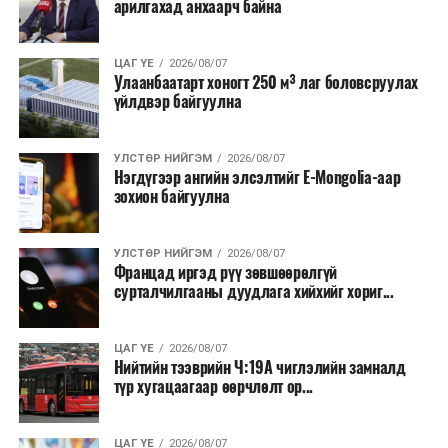
арилгахад анхаарч байна
ЦАГ ҮЕ
2026/08/07
Улаанбаатарт хоногт 250 м³ лаг боловсруулах
үйлдвэр байгуулна
УЛСТӨР НИЙГЭМ
2026/08/07
Нэгдүгээр ангийн элсэлтийг E-Mongolia-аар
зохион байгуулна
УЛСТӨР НИЙГЭМ
2026/08/07
Францад иргэд рүү зөвшөөрөлгүй
сурталчилгааны дуудлага хийхийг хориг...
ЦАГ ҮЕ
2026/08/07
Нийтийн тээврийн Ч:19А чиглэлийн замналд
түр хугацаагаар өөрчлөлт ор...
ЦАГ ҮЕ
2026/08/07