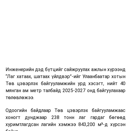
буудал болон арга хэмжээний байршилд хүргэх үе
шат, маршрут, хөдөлгөөний зохион байгуулалт,
цагийн менежмент, мэдээлэл дамжуулах журам,
холбогдох байгууллагуудын уялдаа холбоо, аюулгүй
ажиллагааны чиглэлээр жолооч нарыг сургалт, арга
зүйгээр хангаж байна.
Мөн зам тээврийн осол, саатал болон бусад эрсдэл,
онцгой нөхцөл үүссэн үед авах арга хэмжээ, ачаалал
ихтэй нөхцөлд тайван, зөв, шуурхай шийдвэр гаргах,
Инженерийн дэд бүтцийг сайжруулах ажлын хүрээнд
өдөр тутмын ажлын бэлэн байдлыг хангах зэрэг
“Лаг хатаах, шатаах үйлдвэр”-ийг Улаанбаатар хотын
практик ур чадварыг сургалтын хөтөлбөрт тусгажээ.
Төв цэвэрлэх байгууламжийн урд хэсэгт, нийт 40
мянган ам метр талбайд 2025-2027 онд байгуулахаар
Сургалтыг танилцуулах лекц, асуулт-хариулт,
төлөвлөжээ.
жишээнд суурилсан сургалт, багаар ажиллах дасгал,
маршрут болон тээвэрлэлтийн урсгалын зураглалтай
Одоогийн байдлаар Төв цэвэрлэх байгууламжаас
танилцах, онцгой нөхцөлд ажиллах дадлага зэрэг
хоногт дунджаар 238 тонн лаг гардаг бөгөөд
онол, практик хосолсон хэлбэрээр зохион байгуулж
хуримтлагдсан лагийн хэмжээ 843,200 м³-д хүрсэн
байна.