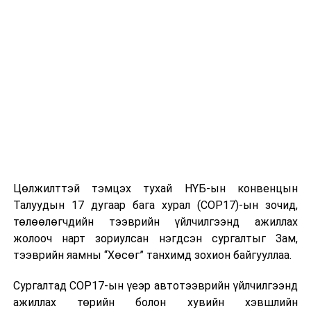
Цөлжилттэй тэмцэх тухай НҮБ-ын конвенцын
Талуудын 17 дугаар бага хурал (COP17)-ын зочид,
төлөөлөгчдийн тээврийн үйлчилгээнд ажиллах
жолооч нарт зориулсан нэгдсэн сургалтыг Зам,
тээврийн яамны “Хөсөг” танхимд зохион байгууллаа.
Сургалтад COP17-ын үеэр автотээврийн үйлчилгээнд
ажиллах төрийн болон хувийн хэвшлийн