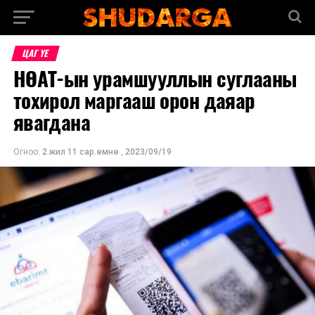
ЦАГ ҮЕ
НӨАТ-ын урамшууллын суглааны
тохирол маргааш орон даяар
явагдана
Огноо:
2 жил 11 сар.өмнө
,
2023/09/19