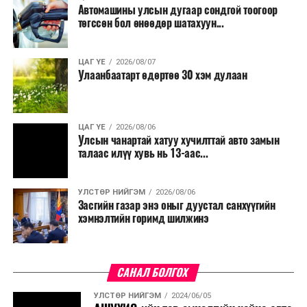
Автомашины улсын дугаар сондгой тоогоор
төгссөн бол өнөөдөр шатахуун...
ЦАГ ҮЕ
2026/08/07
Улаанбаатарт өдөртөө 30 хэм дулаан
ЦАГ ҮЕ
2026/08/06
Улсын чанартай хатуу хучилттай авто замын
талаас илүү хувь нь 13-аас...
УЛСТӨР НИЙГЭМ
2026/08/06
Засгийн газар энэ оныг дуустал санхүүгийн
хэмнэлтийн горимд шилжинэ
САНАЛ БОЛГОХ
УЛСТӨР НИЙГЭМ
2024/06/05