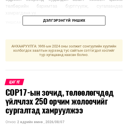
төлбөрийн баримтаа бүртгүүлж, сугалаандаа
хамрагдана уу.
ДЭЛГЭРЭНГҮЙ УНШИХ
УНШСАН:
1398
ДАРААХ МЭДЭЭ
Чингис хаан Үндэсний музейн үйл ажиллагаа өвлийн
цагийн хуваарьт шилжлээ
АНХААРУУЛГА: УИХ-ын 2024 оны ээлжит сонгуулийн хуулийн
холбогдох заалтын хүрээнд тус сайтын сэтгэгдэл хэсгийг
ӨМНӨХ МЭДЭЭ
түр хугацаанд хаасан болно.
Өнөөдөр уулархаг нутгаар бороо, нойтон цас орно
ЦАГ ҮЕ
COP17-ын зочид, төлөөлөгчдөд
үйлчлэх 250 орчим жолоочийг
сургалтад хамруулжээ
Огноо:
2 өдрийн өмнө
,
2026/08/07