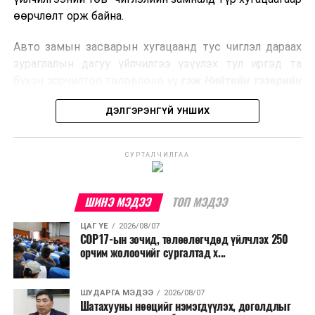
боловсруулах үйлдвэрүүдээр дулаан, цахилгаан
өөрчлөлт орж байна.
эрчим хүч үйлдвэрлэдэг.
Авто замын засварын хугацаанд тус чиглэл дараах
Ийнхүү лаг хатаах, шатаах технологийг лагийн
зураглалын дагуу үйлчилгээ үзүүлэх тул иргэд та
эзлэхүүнийг бууруулахын зэрэгцээ эрчим хүч
бүхэн зорчилтоо төлөвлөнө үү
гэж Нийтийн тээврийн
үйлдвэрлэх, нөөцийг дахин ашиглах чиглэлээр олон
бодлогын газраас мэдээллээ.
улсад өргөн ашиглаж байна.
ДЭЛГЭРЭНГҮЙ УНШИХ
СУРТАЛЧИЛГАА
ШИНЭ МЭДЭЭ
ТОП МЭДЭЭ
ЦАГ ҮЕ
2026/08/07
COP17-ын зочид, төлөөлөгчдөд үйлчлэх 250
орчим жолоочийг сургалтад х...
ШУДАРГА МЭДЭЭ
2026/08/07
Шатахууны нөөцийг нэмэгдүүлэх, доголдлыг