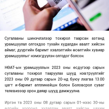
Сугалааны шинэчлэлээр тохирол таарсан азтанд
урамшуулал олгохдоо тухайн худалдан авалт хийсэн
аймаг, дүүргийн баримт хэвлэлтийн өсөлтийн хувиар
урамшууллыг нэмэгдүүлэн олгодог болсон.
НӨАТ-ын урамшууллын 2023 оны есдүгээр сарын
сугалааны тохирол тааруулах шууд нэвтрүүлгийг
2023 оны 09 дугаар сарын 20-нд буюу лхагва 13.00
цагт и-баримт аппликейшн болон Боловсрол суваг
телевизээр орон даяар шууд дамжуулна.
Иргэн та 2023 оны 08 дугаар сарын 01-нээс 30-ны
өдрийн хооронд худалдан авалт хийсэн цахим