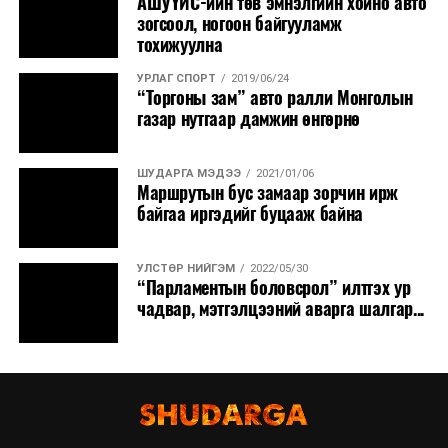
АШУҮИС-ийн төв эмнэлгийн хойно авто
зогсоол, ногоон байгууламж
тохижуулна
УРЛАГ СПОРТ
2019/06/24
“Торгоны зам” авто ралли Монголын
газар нутгаар дамжин өнгөрнө
ШУДАРГА МЭДЭЭ
2021/01/06
Маршрутын бус замаар зорчин ирж
байгаа иргэдийг буцааж байна
УЛСТӨР НИЙГЭМ
2022/05/30
“Парламентын боловсрол” илтгэх ур
чадвар, мэтгэлцээний аварга шалгар...