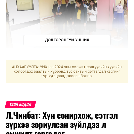
ДЭЛГЭРЭНГҮЙ УНШИХ
АНХААРУУЛГА: УИХ-ын 2024 оны ээлжит сонгуулийн хуулийн
Хөгжлийн бэрхшээлтэй хүний хөгжлийн төвийг
холбогдох заалтын хүрээнд тус сайтын сэтгэгдэл хэсгийг
түр хугацаанд хаасан болно.
Монгол Улсын хэмжээнд анх удаа орон нутагт
байгуулж байна.
Ерөнхий сайд Л.Оюун-Эрдэнэ “Монгол Улсын Засгийн
газраас хөгжлийн бэрхшээлтэй иргэдийн нийгмийн
ҮЗЭЛ БОДОЛ
халамж, сурч боловсрох, эрүүл мэндийн үйлчилгээ
Л.Чинбат: Хүн сонирхож, сэтгэл
авах, амьдрах, ажиллаж, хөдөлмөрлөх таатай орчин
зүрхээ зориулсан зүйлдээ л
бүрдүүлэхэд онцгой анхаарч ажиллаж байна. Монгол
Улс, бидний амьдарч буй нийгэм бүгдэд тэгш
амжилт гаргадаг