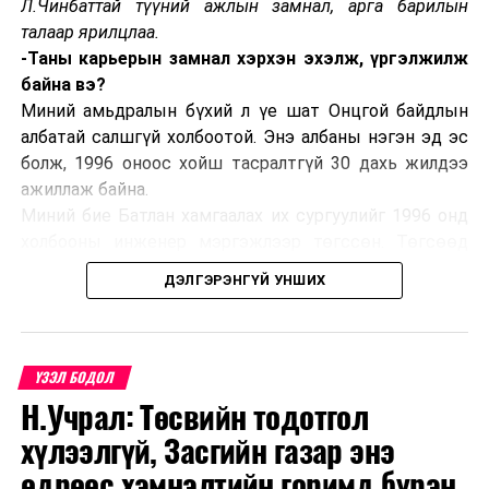
Л.Чинбаттай түүний ажлын замнал, арга барилын
дөрвөөс доошгүй хувьд хөгжлийн бэрхшээлтэй
талаар ярилцлаа.
иргэн авч ажиллуулахаар заасныг заавал
-Таны карьерын замнал хэрхэн эхэлж, үргэлжилж
мөрдүүлэхээ Ерөнхий энэ үеэр мэдэгдлээ.
байна вэ?
Миний амьдралын бүхий л үе шат Онцгой байдлын
албатай салшгүй холбоотой. Энэ албаны нэгэн эд эс
болж, 1996 оноос хойш тасралтгүй 30 дахь жилдээ
ажиллаж байна.
Миний бие Батлан хамгаалах их сургуулийг 1996 онд
холбооны инженер мэргэжлээр төгссөн. Төгсөөд
Завхан аймагт нефтийн гэрээт байцаагчаар
ДЭЛГЭРЭНГҮЙ УНШИХ
томилогдон ажлын гараагаа эхлүүлж байлаа. Улмаар
2000 онд нефтийн гэрээт байцаагчдын албыг татан
буулгаснаар Булган аймгийн Гал түймэртэй тэмцэх
газрын Гал түймэр унтраах, аврах 50 дугаар ангид
ҮЗЭЛ БОДОЛ
салааны захирагчаар томилогдон дөрвөн жил
Н.Учрал: Төсвийн тодотгол
Тус төвийг Азийн хөгжлийн банкны 27 сая
ажилласан. Үүнээс хойш буюу 2004-2024 онд Налайх
хүлээлгүй, Засгийн газар энэ
ам.долларын санхүүжилтээр барьж байгуулжээ.
дүүргийн Онцгой байдлын хэлтэст салааны
өдрөөс хэмнэлтийн горимд бүрэн
Улсын хэмжээнд Хөвсгөл, Ховд, Дундговь, Дархан-
захирагчаас хэлтсийн дарга хүртэл албан тушаал