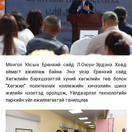
Монгол Улсын Ерөнхий сайд Л.Оюун-Эрдэнэ Ховд
аймагт ажиллаж байна. Энэ үеэр Ерөнхий сайд
Хөгжлийн бэрхшээлтэй хүний хөгжлийн төв болон
“Хөгжил” политехник коллежийн хичээлийн шинэ
жилийн нээлтэд оролцож, Үйлдвэрлэл технологийн
паркийн үйл ажиллагаатай танилцлаа.