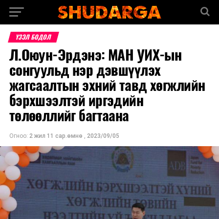
ҮЗЭЛ БОДОЛ
Л.Оюун-Эрдэнэ: МАН УИХ-ын
сонгуульд нэр дэвшүүлэх
жагсаалтын эхний тавд хөгжлийн
бэрхшээлтэй иргэдийн
төлөөллийг багтаана
Огноо:
2 жил 11 сар.өмнө
,
2023/09/05