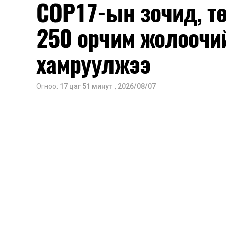
COP17-ын зочид, т
250 орчим жолоочи
хамруулжээ
Огноо:
17 цаг 51 минут
,
2026/08/07