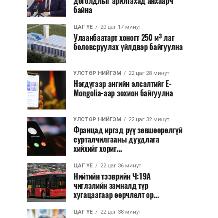
доголдлыг арилгахад анхаарч
байна
ЦАГ ҮЕ
20 цаг 17 минут
Улаанбаатарт хоногт 250 м³ лаг
боловсруулах үйлдвэр байгуулна
УЛСТӨР НИЙГЭМ
22 цаг 28 минут
Нэгдүгээр ангийн элсэлтийг E-
Mongolia-аар зохион байгуулна
УЛСТӨР НИЙГЭМ
22 цаг 32 минут
Францад иргэд рүү зөвшөөрөлгүй
сурталчилгааны дуудлага
хийхийг хориг...
ЦАГ ҮЕ
22 цаг 36 минут
Нийтийн тээврийн Ч:19А
чиглэлийн замналд түр
хугацаагаар өөрчлөлт ор...
ЦАГ ҮЕ
22 цаг 38 минут