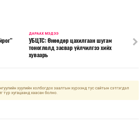
ДАРААХ МЭДЭЭ
йрог”
УБЦТС: Өнөөдөр цахилгаан шугам
тоноглолд засвар үйлчилгээ хийх
хуваарь
гуулийн хуулийн холбогдох заалтын хүрээнд тус сайтын сэтгэгдэл
йг түр хугацаанд хаасан болно.