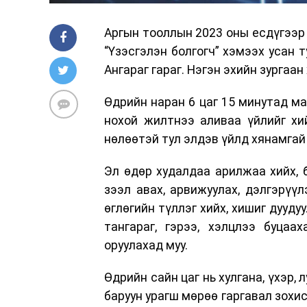
Аргын тооллын 2023 оны есдүгээр 
“Үзэсгэлэн болгогч” хэмээх усан 
Ангараг гараг. Нэгэн эхийн зургаан
Өдрийн наран 6 цаг 15 минутад ма
нохой жилтнээ аливаа үйлийг хи
нөлөөтэй тул элдэв үйлд хянамгай
Эл өдөр худалдаа арилжаа хийх, би
зээл авах, арвижуулах, дэлгэрүүл
өглөгийн түллэг хийх, хишиг дуудуу
тангараг, гэрээ, хэлцлээ буцаа
оруулахад муу.
Өдрийн сайн цаг нь хулгана, үхэр, л
баруун урагш мөрөө гаргавал зохис