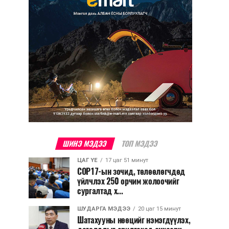
ШИНЭ МЭДЭЭ
ТОП МЭДЭЭ
ЦАГ ҮЕ
17 цаг 51 минут
COP17-ын зочид, төлөөлөгчдөд
үйлчлэх 250 орчим жолоочийг
сургалтад х...
ШУДАРГА МЭДЭЭ
20 цаг 15 минут
Шатахууны нөөцийг нэмэгдүүлэх,