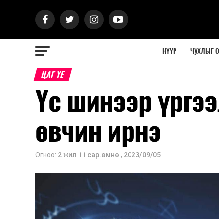
НҮҮР
ЧУХЛЫГ 
ЦАГ ҮЕ
Үс шинээр үргээ
өвчин ирнэ
Огноо:
2 жил 11 сар.өмнө
,
2023/09/05