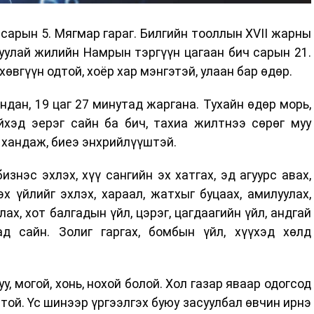
сарын 5. Мягмар гараг. Билгийн тооллын XVII жарны
туулай жилийн Намрын тэргүүн цагаан бич сарын 21.
 хөвгүүн одтой, хоёр хар мэнгэтэй, улаан бар өдөр.
ндан, 19 цаг 27 минутад жаргана. Тухайн өдөр морь,
йхэд эерэг сайн ба бич, тахиа жилтнээ сөрөг муу
 хандаж, биеэ энхрийлүүштэй.
знэс эхлэх, хүү сангийн эх хатгах, эд агуурс авах,
эх үйлийг эхлэх, хараал, жатхыг буцаах, амилуулах,
лах, хот балгадын үйл, цэрэг, цагдаагийн үйл, андгай
хад сайн. Золиг гаргах, бомбын үйл, хүүхэд хөлд
уу, могой, хонь, нохой болой. Хол газар яваар одогсод
той. Үс шинээр үргээлгэх буюу засуулбал өвчин ирнэ