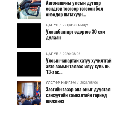
Автомашины улсын дугаар
сондгой тоогоор төгссөн бол
өнөөдөр шатахуун...
ЦАГ ҮЕ
22 цаг 42 минут
Улаанбаатарт өдөртөө 30 хэм
дулаан
ЦАГ ҮЕ
2026/08/06
Улсын чанартай хатуу хучилттай
авто замын талаас илүү хувь нь
13-аас...
УЛСТӨР НИЙГЭМ
2026/08/06
Засгийн газар энэ оныг дуустал
санхүүгийн хэмнэлтийн горимд
шилжинэ