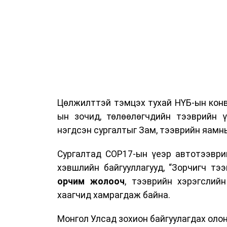
Цөлжилттэй тэмцэх тухай НҮБ-ын конв
ын зочид, төлөөлөгчдийн тээврийн 
нэгдсэн сургалтыг Зам, тээврийн яамны
Сургалтад COP17-ын үеэр автотээври
хэвшлийн байгууллагууд, “Зорчигч тээвэ
орчим жолооч
, тээврийн хэрэгслий
хаагчид хамрагдаж байна.
Монгол Улсад зохион байгуулагдах оло