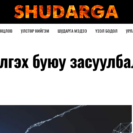
ОНЦЛОВ
УЛСТӨР НИЙГЭМ
ШУДАРГА МЭДЭЭ
ҮЗЭЛ БОДОЛ
УРЛ
лгэх буюу засуулба