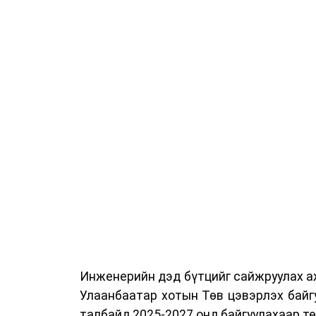
Сургалтыг танилцуулах лекц, асуулт
ажиллах дасгал, маршрут болон тээ
онцгой нөхцөлд ажиллах дадлага зэр
байгуулж байна.
Сургалтын үеэр COP17 олон улсын ба
Ажлын алба, Нийслэлийн тээврийн газ
цагдаагийн албаны холбогдох албан х
мэргэжил, арга зүйн зөвлөмж хүргэлээ.
Тухайлбал, Тээврийн цагдаагийн алб
байгуулалтын хэлтсийн ахлах мэргэж
замын хөдөлгөөний зохион байгуулал
хэмжээний үеэр жолооч нарын анхаара
Инженерийн дэд бүтцийг сайжруулах аж
Уг сургалт нь COP17-ын үеэр зочид,
Улаанбаатар хотын Төв цэвэрлэх байг
шуурхай, зохион байгуулалттай явуу
талбайд 2025-2027 онд байгуулахаар т