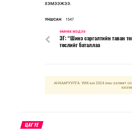
хэмээжээ.
УНШСАН:
1547
ӨМНӨХ МЭДЭЭ
ЗГ: “Шинэ сэргэлтийн таван то
төслийг баталлаа
АНХААРУУЛГА: УИХ-ын 2024 оны ээлжит сон
хэсги
ЦАГ ҮЕ