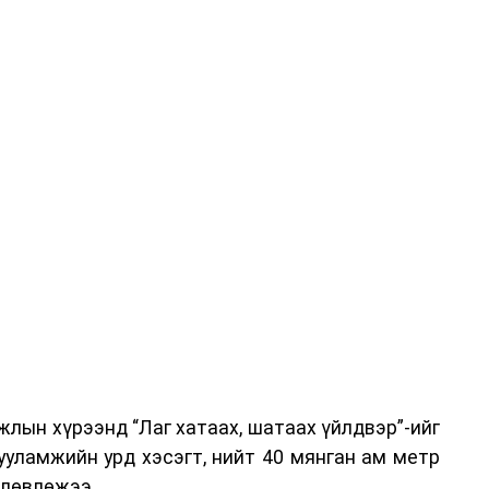
-хариулт, жишээнд суурилсан сургалт, багаар
вэрлэлтийн урсгалын зураглалтай танилцах,
эг онол, практик хосолсон хэлбэрээр зохион
га хурлыг зохион байгуулах Үндэсний хорооны
ар, Автотээврийн үндэсний төв болон Тээврийн
аагчид чиг үүргийнхээ хүрээнд мэдээлэл өгч,
аны Зам тээврийн хяналт, төлөвлөлт, зохион
илтэн, цагдаагийн дэд хурандаа Т.Ганзориг
т, аюулгүй ажиллагаа болон олон улсын арга
х асуудлын талаар мэдээлэл өгсөн байна.
лын хүрээнд “Лаг хатаах, шатаах үйлдвэр”-ийг
 төлөөлөгчдийн тээврийн үйлчилгээг аюулгүй,
ууламжийн урд хэсэгт, нийт 40 мянган ам метр
лах, үйлчилгээний нэгдсэн стандарт, сахилга
өлөвлөжээ.