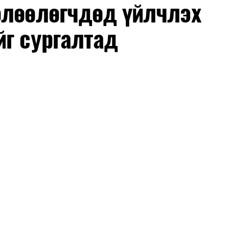
өлөөлөгчдөд үйлчлэх
йг сургалтад