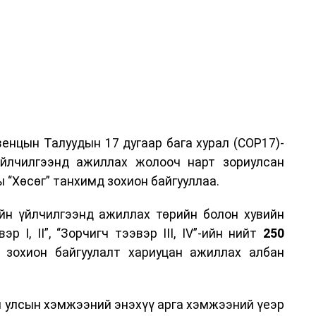
енцын Талуудын 17 дугаар бага хурал (COP17)-
үйлчилгээнд ажиллах жолооч нарт зориулсан
 “Хөсөг” танхимд зохион байгууллаа.
йн үйлчилгээнд ажиллах төрийн болон хувийн
р I, II”, “Зорчигч тээвэр III, IV”-ийн нийт
250
н зохион байгуулалт хариуцан ажиллах албан
н улсын хэмжээний энэхүү арга хэмжээний үеэр