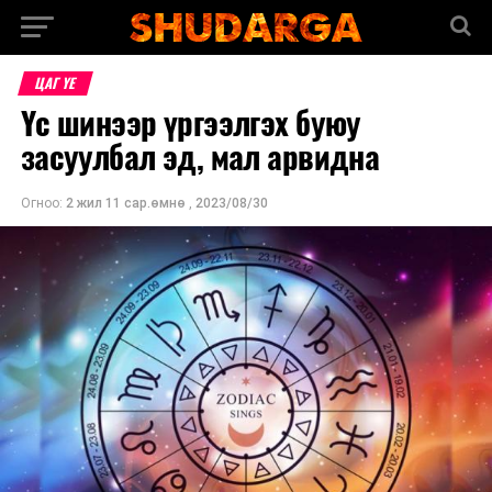
ЦАГ ҮЕ
Үс шинээр үргээлгэх буюу
засуулбал эд, мал арвидна
Огноо:
2 жил 11 сар.өмнө
,
2023/08/30