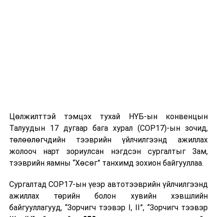
Цөлжилттэй тэмцэх тухай НҮБ-ын конвенцын
Талуудын 17 дугаар бага хурал (COP17)-ын зочид,
төлөөлөгчдийн тээврийн үйлчилгээнд ажиллах
жолооч нарт зориулсан нэгдсэн сургалтыг Зам,
тээврийн яамны “Хөсөг” танхимд зохион байгууллаа.
Сургалтад COP17-ын үеэр автотээврийн үйлчилгээнд
ажиллах төрийн болон хувийн хэвшлийн
байгууллагууд, “Зорчигч тээвэр I, II”, “Зорчигч тээвэр