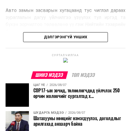
эрчим хүч үйлдвэрлэдэг.
Авто замын засварын хугацаанд тус чиглэл дараах
Ийнхүү лаг хатаах, шатаах технологийг лагийн
зураглалын дагуу үйлчилгээ үзүүлэх тул иргэд та
эзлэхүүнийг бууруулахын зэрэгцээ эрчим хүч
бүхэн зорчилтоо төлөвлөнө үү
гэж Нийтийн тээврийн
үйлдвэрлэх, нөөцийг дахин ашиглах чиглэлээр олон
бодлогын газраас мэдээллээ.
улсад өргөн ашиглаж байна.
ДЭЛГЭРЭНГҮЙ УНШИХ
СУРТАЛЧИЛГАА
ШИНЭ МЭДЭЭ
ТОП МЭДЭЭ
ЦАГ ҮЕ
2026/08/07
COP17-ын зочид, төлөөлөгчдөд үйлчлэх 250
орчим жолоочийг сургалтад х...
ШУДАРГА МЭДЭЭ
2026/08/07
Шатахууны нөөцийг нэмэгдүүлэх, доголдлыг
арилгахад анхаарч байна