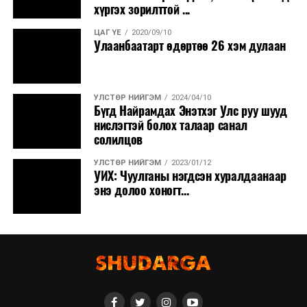
хүргэх зорилттой ...
ЦАГ ҮЕ
2020/09/10
Улаанбаатарт өдөртөө 26 хэм дулаан
УЛСТӨР НИЙГЭМ
2024/04/10
Бүгд Найрамдах Энэтхэг Улс руу шууд
нислэгтэй болох талаар санал
солилцов
УЛСТӨР НИЙГЭМ
2023/01/12
УИХ: Чуулганы нэгдсэн хуралдаанаар
энэ долоо хоногт...