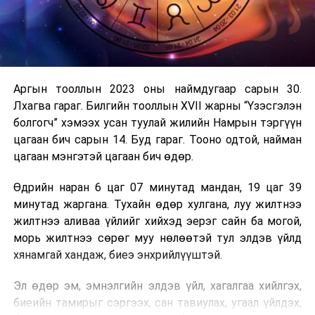
Аргын тооллын 2023 оны наймдугаар сарын 30.
Лхагва гараг. Билгийн тооллын XVII жарны “Үзэсгэлэн
болгогч” хэмээх усан туулай жилийн Намрын тэргүүн
цагаан бич сарын 14. Буд гараг. Тооно одтой, найман
цагаан мэнгэтэй цагаан бич өдөр.
Өдрийн наран 6 цаг 07 минутад мандан, 19 цаг 39
минутад жаргана. Тухайн өдөр хулгана, луу жилтнээ
жилтнээ аливаа үйлийг хийхэд эерэг сайн ба могой,
морь жилтнээ сөрөг муу нөлөөтэй тул элдэв үйлд
хянамгай хандаж, биеэ энхрийлүүштэй.
Эл өдөр эм, эмнэлгийн элдэв үйл, хагалгаа хийлгэх,
биеийн тамирыг сэргээх, сан тавиулах, угаал үйлдэх,