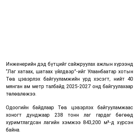
шат, маршрут, хөдөлгөөний зохион байгуулалт,
цагийн менежмент, мэдээлэл дамжуулах журам,
холбогдох байгууллагуудын уялдаа холбоо, аюулгүй
ажиллагааны чиглэлээр жолооч нарыг сургалт, арга
зүйгээр хангаж байна.
Мөн зам тээврийн осол, саатал болон бусад эрсдэл,
онцгой нөхцөл үүссэн үед авах арга хэмжээ, ачаалал
ихтэй нөхцөлд тайван, зөв, шуурхай шийдвэр гаргах,
Инженерийн дэд бүтцийг сайжруулах ажлын хүрээнд
өдөр тутмын ажлын бэлэн байдлыг хангах зэрэг
“Лаг хатаах, шатаах үйлдвэр”-ийг Улаанбаатар хотын
практик ур чадварыг сургалтын хөтөлбөрт тусгажээ.
Төв цэвэрлэх байгууламжийн урд хэсэгт, нийт 40
мянган ам метр талбайд 2025-2027 онд байгуулахаар
Сургалтыг танилцуулах лекц, асуулт-хариулт,
төлөвлөжээ.
жишээнд суурилсан сургалт, багаар ажиллах дасгал,
маршрут болон тээвэрлэлтийн урсгалын зураглалтай
Одоогийн байдлаар Төв цэвэрлэх байгууламжаас
танилцах, онцгой нөхцөлд ажиллах дадлага зэрэг
хоногт дунджаар 238 тонн лаг гардаг бөгөөд
онол, практик хосолсон хэлбэрээр зохион байгуулж
хуримтлагдсан лагийн хэмжээ 843,200 м³-д хүрсэн
байна.
байна.
Сургалтын үеэр COP17 олон улсын бага хурлыг