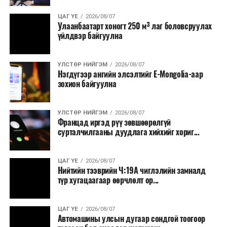
ЦАГ ҮЕ
2026/08/07
Улаанбаатарт хоногт 250 м³ лаг боловсруулах
үйлдвэр байгуулна
УЛСТӨР НИЙГЭМ
2026/08/07
Нэгдүгээр ангийн элсэлтийг E-Mongolia-аар
зохион байгуулна
УЛСТӨР НИЙГЭМ
2026/08/07
Францад иргэд рүү зөвшөөрөлгүй
сурталчилгааны дуудлага хийхийг хориг...
ЦАГ ҮЕ
2026/08/07
Нийтийн тээврийн Ч:19А чиглэлийн замналд
түр хугацаагаар өөрчлөлт ор...
ЦАГ ҮЕ
2026/08/07
Автомашины улсын дугаар сондгой тоогоор