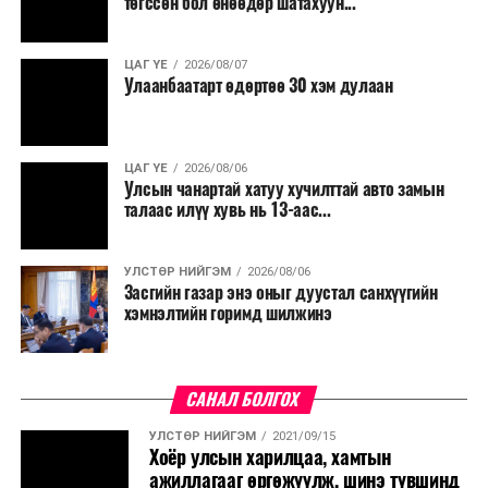
төгссөн бол өнөөдөр шатахуун...
ЦАГ ҮЕ
2026/08/07
Улаанбаатарт өдөртөө 30 хэм дулаан
ЦАГ ҮЕ
2026/08/06
Улсын чанартай хатуу хучилттай авто замын
талаас илүү хувь нь 13-аас...
УЛСТӨР НИЙГЭМ
2026/08/06
Засгийн газар энэ оныг дуустал санхүүгийн
хэмнэлтийн горимд шилжинэ
САНАЛ БОЛГОХ
УЛСТӨР НИЙГЭМ
2021/09/15
Хоёр улсын харилцаа, хамтын
ажиллагааг өргөжүүлж, шинэ түвшинд