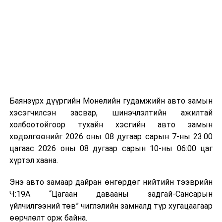
байгууламжаас гардаг лагийг байгаль орчинд аюулгүй
мэдээллээ.
аргаар боловсруулж, эзлэхүүнийг эрс бууруулах
зориулалттай. Лагийг өндөр температурт шатааснаар
эзлэхүүн нь 90 хүртэл хувиар буурч, бактери, вирус
болон бусад өвчин үүсгэгч бичил биетнийг устгах
боломжтой.
Түүнчлэн шаталтын явцад үүсэх дулааныг цахилгаан
болон дулааны эрчим хүч үйлдвэрлэхэд ашиглаж
Баянзүрх дүүргийн Монелийн гудамжийн авто замын
болдог. Зарим технологийн хувьд шаталтын дараа
хэсэгчилсэн засвар, шинэчлэлтийн ажилтай
үлдэх үнснээс фосфор зэрэг ашигт эрдсийг сэргээн
холбоотойгоор тухайн хэсгийн авто замын
авах боломжтой аж.
хөдөлгөөнийг 2026 оны 08 дугаар сарын 7-ны 23:00
цагаас 2026 оны 08 дугаар сарын 10-ны 06:00 цаг
Япон, Герман, Швейцар, Нидерланд, Өмнөд Солонгос
хүртэл хаана.
зэрэг улс лаг хатаах, шатаах технологийг ашиглаж
байна. Тухайлбал, Германд лаг шатаах үйлдвэрээс
Энэ авто замаар дайран өнгөрдөг нийтийн тээврийн
гарсан үнснээс фосфор сэргээн авах технологи
Ч:19А “Цагаан давааны задгай-Сансарын
ашигладаг бол Нидерландад төвлөрсөн лаг
үйлчилгээний төв” чиглэлийн замналд түр хугацаагаар
боловсруулах үйлдвэрүүдээр дулаан, цахилгаан
өөрчлөлт орж байна.