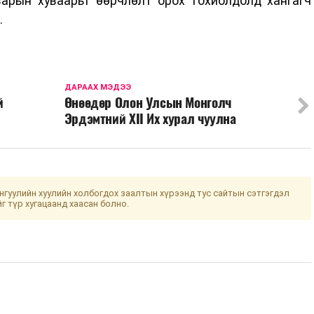
арын хуваарьт өөрчлөлт орох тохиолдолд хангагч
.
ДАРААХ МЭДЭЭ
й
Өнөөдөр Олон Улсын Монголч
Эрдэмтний XII Их хурал чуулна
гуулийн хуулийн холбогдох заалтын хүрээнд тус сайтын сэтгэгдэл
йг түр хугацаанд хаасан болно.