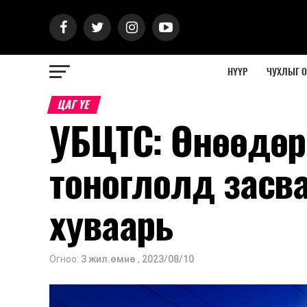
НҮҮР
ЧУХЛЫГ 
ЦАГ ҮЕ
УБЦТС: Өнөөдөр
тоноглолд засва
хуваарь
Огноо:
3 жил.өмнө
,
2023/08/10