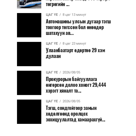
төгрөгийн ...
ЦАГ ҮЕ
8 цаг 13 минут
Автомашины улсын дугаар тэгш
тоогоор төгссөн бол өнөөдөр
шатахуун ав...
ЦАГ ҮЕ
8 цаг 23 минут
Улаанбаатарт өдөртөө 29 хэм
дулаан
ЦАГ ҮЕ
2026/08/05
Прокурорын байгууллага
өнгөрсөн долоо хоногт 29,444
хэрэгт хяналт та...
ЦАГ ҮЕ
2026/08/05
Тэгш, сондгойгоор замын
хөдөлгөөнд оролцох
зохицуулалтад хамаарахгүй...