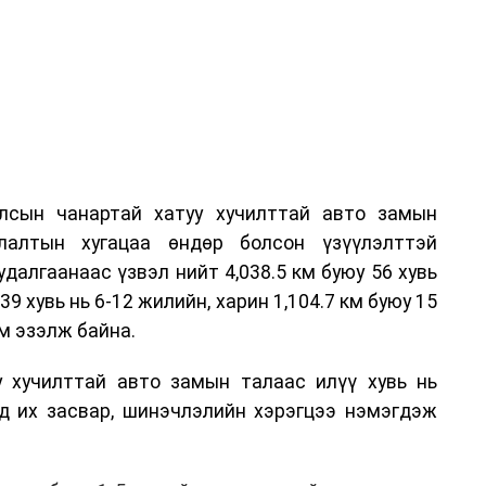
лсын чанартай хатуу хучилттай авто замын
лалтын хугацаа өндөр болсон үзүүлэлттэй
алгаанаас үзвэл нийт 4,038.5 км буюу 56 хувь
39 хувь нь 6-12 жилийн, харин 1,104.7 км буюу 15
м эзэлж байна.
у хучилттай авто замын талаас илүү хувь нь
өд их засвар, шинэчлэлийн хэрэгцээ нэмэгдэж
.