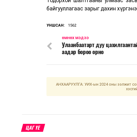
Тодорхой шалтгааны улмаас засв
байгууллагаас зарыг дахин хүргэнэ
УНШСАН:
1562
ӨМНӨХ МЭДЭЭ
Улаанбаатарт дуу цахилгаанта
аадар бороо орно
АНХААРУУЛГА: УИХ-ын 2024 оны ээлжит сон
хэсги
ЦАГ ҮЕ