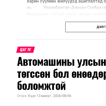
Харин сүүлийн жилүүдэд ашиглалтад о
нь Улаанбаатар-Дархан-Сүхбаата
Өндөрхаан чиглэл зэрэг улсын голло
холбосон чиглэлүүдэд төвлөрчээ.
ДЭЛГ
Авто замын насжилтыг тогтмол үнэлж
шинжлэх ухааны үндэслэлтэй төлөв
хангах, ашиглалтын хугацааг уртас
ЦАГ ҮЕ
төлөвлөхөд чухал ач холбогдолтойг а
Автомашины улсын 
мэдээллээ.
төгссөн бол өнөөдө
боломжтой
Огноо:
8 цаг 13 минут
,
2026/08/06