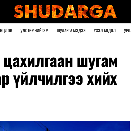
ОНЦЛОВ
УЛСТӨР НИЙГЭМ
ШУДАРГА МЭДЭЭ
ҮЗЭЛ БОДОЛ
УРЛ
 цахилгаан шугам
р үйлчилгээ хийх