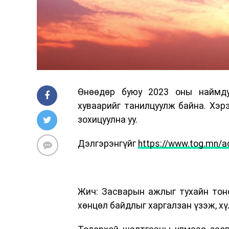
Өнөөдөр буюу 2023 оны наймду
хуваарийг танилцуулж байна. Хэрэ
зохицуулна уу.
Дэлгэрэнгүйг
https://www.tog.mn/a
Жич: Засварын ажлыг тухайн тон
хөнцөл байдлыг харгалзан үзэж, хү