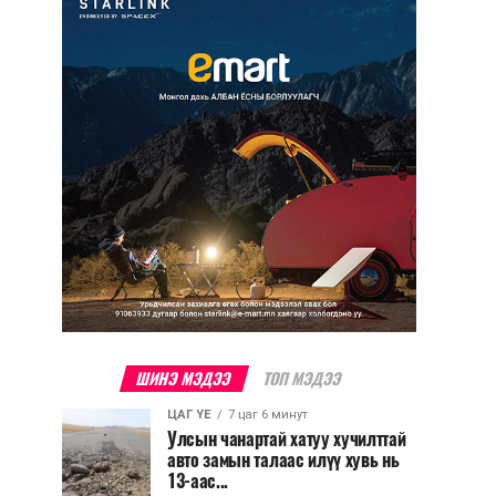
ШИНЭ МЭДЭЭ
ТОП МЭДЭЭ
ЦАГ ҮЕ
7 цаг 6 минут
Улсын чанартай хатуу хучилттай
авто замын талаас илүү хувь нь
13-аас...