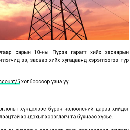
гаар сарын 10-ны Пүрэв гарагт хийх засварын
глэгчид ээ, засвар хийх хугацаанд хэрэглээгээ түр
ccount/5
холбоосоор үзнэ үү.
оглолыг хүчдэлээс бүрэн чөлөөлсний дараа хийдэг
лээцтэй хандахыг хэрэглэгч та бүхнээс хүсье.