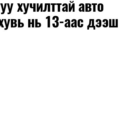
уу хучилттай авто
хувь нь 13-аас дээш