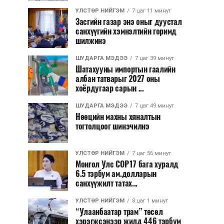
УЛСТӨР НИЙГЭМ
7 цаг 11 минут
Засгийн газар энэ оныг дуустал
санхүүгийн хэмнэлтийн горимд
шилжинэ
ШУДАРГА МЭДЭЭ
7 цаг 39 минут
Шатахууны импортын гаалийн
албан татварыг 2027 оны
хоёрдугаар сарын ...
ШУДАРГА МЭДЭЭ
7 цаг 49 минут
Нөөцийн махны хяналтын
тогтолцоог шинэчилнэ
УЛСТӨР НИЙГЭМ
7 цаг 56 минут
Монгол Улс COP17 бага хуралд
6.5 тэрбум ам.долларын
санхүүжилт татах...
УЛСТӨР НИЙГЭМ
8 цаг 1 минут
“Улаанбаатар трам” төсөл
хэрэгжсэнээр жилд 446 тэрбум