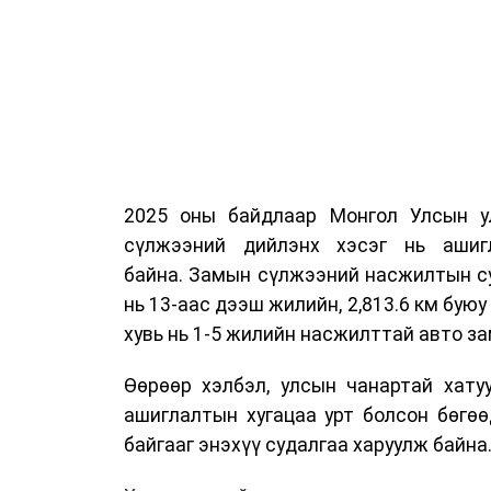
2025 оны байдлаар Монгол Улсын у
сүлжээний дийлэнх хэсэг нь ашиг
байна. Замын сүлжээний насжилтын суд
нь 13-аас дээш жилийн, 2,813.6 км буюу 
хувь нь 1-5 жилийн насжилттай авто за
Өөрөөр хэлбэл, улсын чанартай хату
ашиглалтын хугацаа урт болсон бөгө
байгааг энэхүү судалгаа харуулж байна