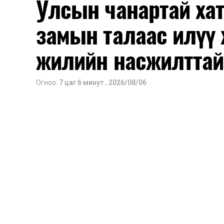
Улсын чанартай хат
замын талаас илүү 
жилийн насжилттай
Огноо:
7 цаг 6 минут
,
2026/08/06