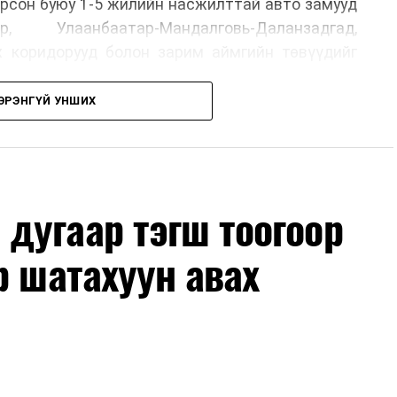
рсон буюу 1-5 жилийн насжилттай авто замууд
р, Улаанбаатар-Мандалговь-Даланзадгад,
х коридорууд болон зарим аймгийн төвүүдийг
ЭРЭНГҮЙ УНШИХ
, их засвар, ээлжит засвар арчлалтын ажлыг
лөх нь замын хөдөлгөөний аюулгүй байдлыг
гах, төсвийн хөрөнгө оруулалтыг оновчтой
лбаныхан хэлж байна
гэж Зам, тээврийн яамнаас
дугаар тэгш тоогоор
р шатахуун авах