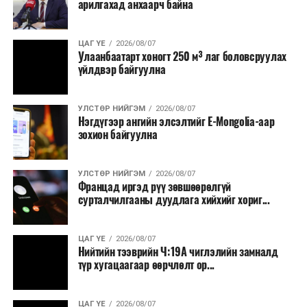
арилгахад анхаарч байна
ЦАГ ҮЕ
2026/08/07
Улаанбаатарт хоногт 250 м³ лаг боловсруулах
үйлдвэр байгуулна
УЛСТӨР НИЙГЭМ
2026/08/07
Нэгдүгээр ангийн элсэлтийг E-Mongolia-аар
зохион байгуулна
УЛСТӨР НИЙГЭМ
2026/08/07
Францад иргэд рүү зөвшөөрөлгүй
сурталчилгааны дуудлага хийхийг хориг...
ЦАГ ҮЕ
2026/08/07
Нийтийн тээврийн Ч:19А чиглэлийн замналд
түр хугацаагаар өөрчлөлт ор...
ЦАГ ҮЕ
2026/08/07