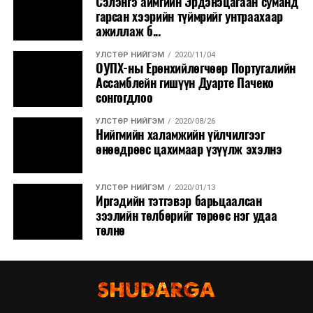
Сэлэнгэ аймгийн Эрдэнэцагаан суманд
гарсан хээрийн түймрийг унтраахаар
ажиллаж б...
УЛСТӨР НИЙГЭМ
2020/11/04
ОУПХ-ны Ерөнхийлөгчөөр Португалийн
Ассамблейн гишүүн Дуарте Пачеко
сонгогдлоо
УЛСТӨР НИЙГЭМ
2020/08/26
Нийгмийн халамжийн үйлчилгээг
өнөөдрөөс цахимаар үзүүлж эхэлнэ
УЛСТӨР НИЙГЭМ
2020/01/13
Иргэдийн тэтгэвэр барьцаалсан
зээлийн төлбөрийг төрөөс нэг удаа
төлнө