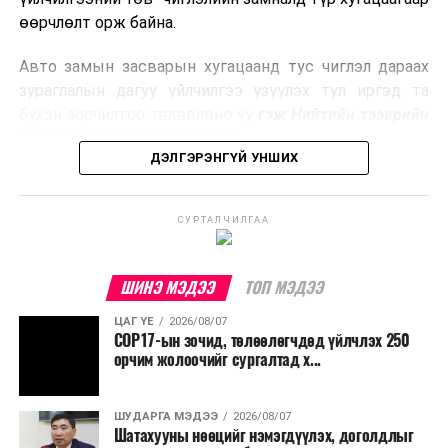
боловсруулах үйлдвэрүүдээр дулаан, цахилгаан
өөрчлөлт орж байна.
эрчим хүч үйлдвэрлэдэг.
Авто замын засварын хугацаанд тус чиглэл дараах
Ийнхүү лаг хатаах, шатаах технологийг лагийн
зураглалын дагуу үйлчилгээ үзүүлэх тул иргэд та
эзлэхүүнийг бууруулахын зэрэгцээ эрчим хүч
бүхэн зорчилтоо төлөвлөнө үү
гэж Нийтийн тээврийн
үйлдвэрлэх, нөөцийг дахин ашиглах чиглэлээр олон
бодлогын газраас мэдээллээ.
улсад өргөн ашиглаж байна.
ДЭЛГЭРЭНГҮЙ УНШИХ
СУРТАЛЧИЛГАА
ШИНЭ МЭДЭЭ
ТОП МЭДЭЭ
ЦАГ ҮЕ
2026/08/07
COP17-ын зочид, төлөөлөгчдөд үйлчлэх 250
орчим жолоочийг сургалтад х...
ШУДАРГА МЭДЭЭ
2026/08/07
Шатахууны нөөцийг нэмэгдүүлэх, доголдлыг