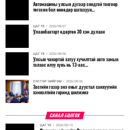
Автомашины улсын дугаар сондгой тоогоор
төгссөн бол өнөөдөр шатахуун...
ЦАГ ҮЕ
2026/08/07
Улаанбаатарт өдөртөө 30 хэм дулаан
ЦАГ ҮЕ
2026/08/06
Улсын чанартай хатуу хучилттай авто замын
талаас илүү хувь нь 13-аас...
УЛСТӨР НИЙГЭМ
2026/08/06
Засгийн газар энэ оныг дуустал санхүүгийн
хэмнэлтийн горимд шилжинэ
САНАЛ БОЛГОХ
ЦАГ ҮЕ
2024/05/13