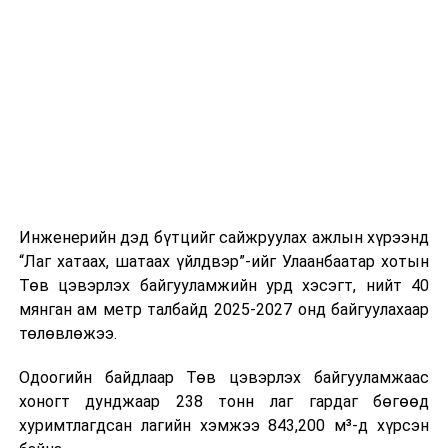
буудал болон арга хэмжээний байршилд хүргэх үе
шат, маршрут, хөдөлгөөний зохион байгуулалт,
цагийн менежмент, мэдээлэл дамжуулах журам,
холбогдох байгууллагуудын уялдаа холбоо, аюулгүй
ажиллагааны чиглэлээр жолооч нарыг сургалт, арга
зүйгээр хангаж байна.
Мөн зам тээврийн осол, саатал болон бусад эрсдэл,
онцгой нөхцөл үүссэн үед авах арга хэмжээ, ачаалал
ихтэй нөхцөлд тайван, зөв, шуурхай шийдвэр гаргах,
Инженерийн дэд бүтцийг сайжруулах ажлын хүрээнд
өдөр тутмын ажлын бэлэн байдлыг хангах зэрэг
“Лаг хатаах, шатаах үйлдвэр”-ийг Улаанбаатар хотын
практик ур чадварыг сургалтын хөтөлбөрт тусгажээ.
Төв цэвэрлэх байгууламжийн урд хэсэгт, нийт 40
мянган ам метр талбайд 2025-2027 онд байгуулахаар
Сургалтыг танилцуулах лекц, асуулт-хариулт,
төлөвлөжээ.
жишээнд суурилсан сургалт, багаар ажиллах дасгал,
маршрут болон тээвэрлэлтийн урсгалын зураглалтай
Одоогийн байдлаар Төв цэвэрлэх байгууламжаас
танилцах, онцгой нөхцөлд ажиллах дадлага зэрэг
хоногт дунджаар 238 тонн лаг гардаг бөгөөд
онол, практик хосолсон хэлбэрээр зохион байгуулж
хуримтлагдсан лагийн хэмжээ 843,200 м³-д хүрсэн
байна.