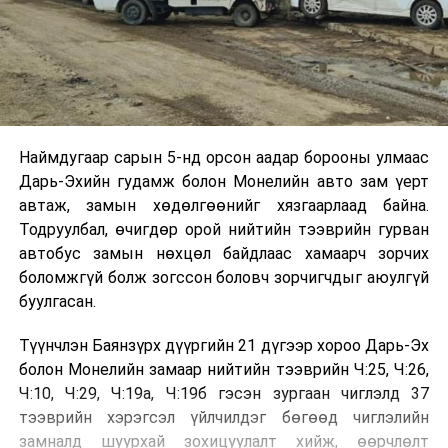
Наймдугаар сарын 5-нд орсон аадар борооны улмаас
Дарь-Эхийн гудамж болон Монелийн авто зам үерт
автаж, замын хөдөлгөөнийг хязгаарлаад байна.
Тодруулбал, өчигдөр орой нийтийн тээврийн гурван
автобус замын нөхцөл байдлаас хамаарч зорчих
боломжгүй болж зогссон боловч зорчигчдыг аюулгүй
буулгасан.
Түүнчлэн Баянзүрх дүүргийн 21 дүгээр хороо Дарь-Эх
болон Монелийн замаар нийтийн тээврийн Ч:25, Ч:26,
Ч:10, Ч:29, Ч:19а, Ч:19б гэсэн зургаан чиглэлд 37
тээврийн хэрэгсэл үйлчилдэг бөгөөд чиглэлийн
замналд шуурхай зохицуулалт хийж, өөрчлөлт