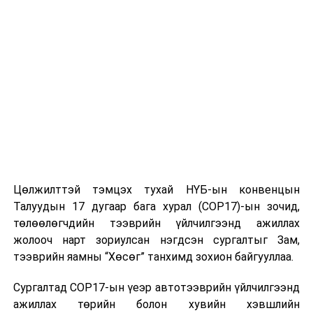
Цөлжилттэй тэмцэх тухай НҮБ-ын конвенцын
Талуудын 17 дугаар бага хурал (COP17)-ын зочид,
төлөөлөгчдийн тээврийн үйлчилгээнд ажиллах
жолооч нарт зориулсан нэгдсэн сургалтыг Зам,
тээврийн яамны “Хөсөг” танхимд зохион байгууллаа.
Сургалтад COP17-ын үеэр автотээврийн үйлчилгээнд
ажиллах төрийн болон хувийн хэвшлийн