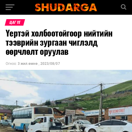
ЦАГ ҮЕ
Үертэй холбоотойгоор нийтийн
тээврийн зургаан чиглэлд
өөрчлөлт оруулав
Огноо:
3 жил.өмнө
,
2023/08/07