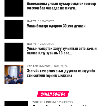
Автомашины улсын дугаар сондгой тоогоор
төгссөн бол өнөөдөр шатахуун...
ЦАГ ҮЕ
2026/08/07
Улаанбаатарт өдөртөө 30 хэм дулаан
ЦАГ ҮЕ
2026/08/06
Улсын чанартай хатуу хучилттай авто замын
талаас илүү хувь нь 13-аас...
УЛСТӨР НИЙГЭМ
2026/08/06
Засгийн газар энэ оныг дуустал санхүүгийн
хэмнэлтийн горимд шилжинэ
САНАЛ БОЛГОХ
УЛСТӨР НИЙГЭМ
2024/07/29