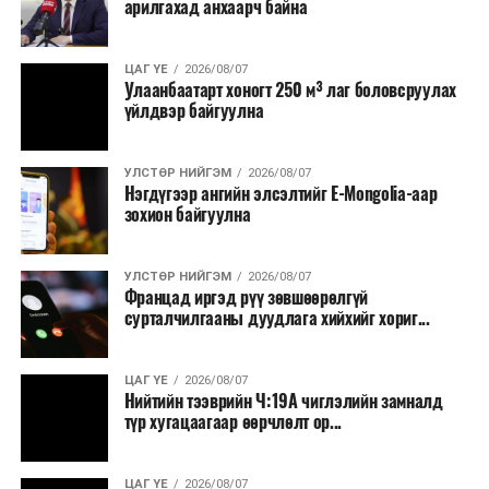
арилгахад анхаарч байна
ЦАГ ҮЕ
2026/08/07
Улаанбаатарт хоногт 250 м³ лаг боловсруулах
үйлдвэр байгуулна
УЛСТӨР НИЙГЭМ
2026/08/07
Нэгдүгээр ангийн элсэлтийг E-Mongolia-аар
зохион байгуулна
УЛСТӨР НИЙГЭМ
2026/08/07
Францад иргэд рүү зөвшөөрөлгүй
сурталчилгааны дуудлага хийхийг хориг...
ЦАГ ҮЕ
2026/08/07
Нийтийн тээврийн Ч:19А чиглэлийн замналд
түр хугацаагаар өөрчлөлт ор...
ЦАГ ҮЕ
2026/08/07