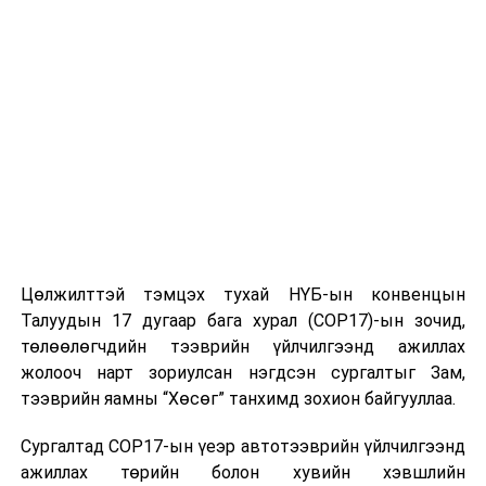
сэрэмжтэй байхыг анхаарна уу
гэж Улсын
Онцгой комиссоос мэдээллээ
.
УНШСАН:
1643
ДАРААХ МЭДЭЭ
Өв-Агро компани аймгийнхаа өвс тэжээлийн аюулгүйн
нөөцийг бүрэн хангажээ
ӨМНӨХ МЭДЭЭ
Үерт автах эрсдэлтэй 228 айл өрх байна
Цөлжилттэй тэмцэх тухай НҮБ-ын конвенцын
Талуудын 17 дугаар бага хурал (COP17)-ын зочид,
төлөөлөгчдийн тээврийн үйлчилгээнд ажиллах
жолооч нарт зориулсан нэгдсэн сургалтыг Зам,
тээврийн яамны “Хөсөг” танхимд зохион байгууллаа.
Сургалтад COP17-ын үеэр автотээврийн үйлчилгээнд
ажиллах төрийн болон хувийн хэвшлийн