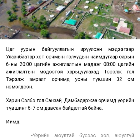
Цаг уурын байгууллагын ирүүлсэн мэдээгээр
Улаанбаатар хот орчмын голуудын наймдугаар сарын
6-ны 20:00 цагийн ажиглалтын мэдээг 08:00 цагийн
ажиглалтын мэдээтэй харьцуулахад Тэрэлж гол
Тэрэлж амралт орчимд усны түвшин 32 см
нэмэгдсэн.
Харин Сэлбэ гол Санзай, Дамбадаржаа орчимд үерийн
түвшинг 6-7 см давсан байдалтай байна
.
Иймд:
-Үерийн аюултай бүсээс хол, аюулгүй