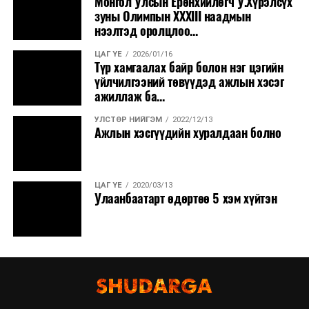
Монгол Улсын Ерөнхийлөгч У.Хүрэлсүх
зуны Олимпын XXXIII наадмын
нээлтэд оролцлоо...
ЦАГ ҮЕ
2026/01/16
Түр хамгаалах байр болон нэг цэгийн
үйлчилгээний төвүүдэд ажлын хэсэг
ажиллаж ба...
УЛСТӨР НИЙГЭМ
2022/12/13
Ажлын хэсгүүдийн хуралдаан болно
ЦАГ ҮЕ
2020/03/13
Улаанбаатарт өдөртөө 5 хэм хүйтэн