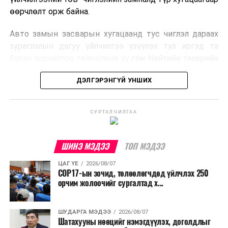
боловсруулах үйлдвэрүүдээр дулаан, цахилгаан
өөрчлөлт орж байна.
эрчим хүч үйлдвэрлэдэг.
Авто замын засварын хугацаанд тус чиглэл дараах
Ийнхүү лаг хатаах, шатаах технологийг лагийн
зураглалын дагуу үйлчилгээ үзүүлэх тул иргэд та
эзлэхүүнийг бууруулахын зэрэгцээ эрчим хүч
бүхэн зорчилтоо төлөвлөнө үү
гэж Нийтийн тээврийн
үйлдвэрлэх, нөөцийг дахин ашиглах чиглэлээр олон
бодлогын газраас мэдээллээ.
улсад өргөн ашиглаж байна.
ДЭЛГЭРЭНГҮЙ УНШИХ
СУРТАЛЧИЛГАА
ШИНЭ МЭДЭЭ
ТОП МЭДЭЭ
ЦАГ ҮЕ
2026/08/07
COP17-ын зочид, төлөөлөгчдөд үйлчлэх 250
орчим жолоочийг сургалтад х...
ШУДАРГА МЭДЭЭ
2026/08/07
Шатахууны нөөцийг нэмэгдүүлэх, доголдлыг