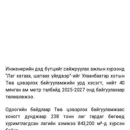
буудал болон арга хэмжээний байршилд хүргэх үе
шат, маршрут, хөдөлгөөний зохион байгуулалт,
цагийн менежмент, мэдээлэл дамжуулах журам,
холбогдох байгууллагуудын уялдаа холбоо, аюулгүй
ажиллагааны чиглэлээр жолооч нарыг сургалт, арга
зүйгээр хангаж байна.
Мөн зам тээврийн осол, саатал болон бусад эрсдэл,
онцгой нөхцөл үүссэн үед авах арга хэмжээ, ачаалал
ихтэй нөхцөлд тайван, зөв, шуурхай шийдвэр гаргах,
Инженерийн дэд бүтцийг сайжруулах ажлын хүрээнд
өдөр тутмын ажлын бэлэн байдлыг хангах зэрэг
“Лаг хатаах, шатаах үйлдвэр”-ийг Улаанбаатар хотын
практик ур чадварыг сургалтын хөтөлбөрт тусгажээ.
Төв цэвэрлэх байгууламжийн урд хэсэгт, нийт 40
мянган ам метр талбайд 2025-2027 онд байгуулахаар
Сургалтыг танилцуулах лекц, асуулт-хариулт,
төлөвлөжээ.
жишээнд суурилсан сургалт, багаар ажиллах дасгал,
маршрут болон тээвэрлэлтийн урсгалын зураглалтай
Одоогийн байдлаар Төв цэвэрлэх байгууламжаас
танилцах, онцгой нөхцөлд ажиллах дадлага зэрэг
хоногт дунджаар 238 тонн лаг гардаг бөгөөд
онол, практик хосолсон хэлбэрээр зохион байгуулж
хуримтлагдсан лагийн хэмжээ 843,200 м³-д хүрсэн
байна.