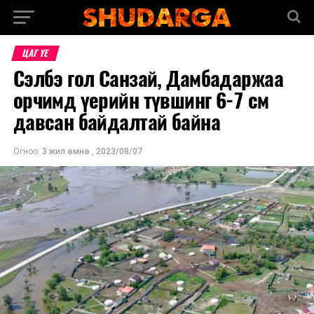
ЦАГ ҮЕ
Сэлбэ гол Санзай, Дамбадаржаа
орчимд үерийн түвшинг 6-7 см
давсан байдалтай байна
Огноо:
3 жил.өмнө
,
2023/08/07