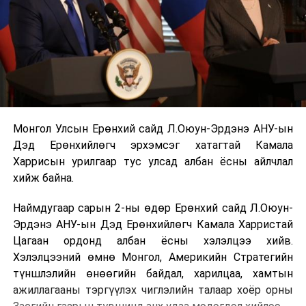
Монгол Улсын Ерөнхий сайд Л.Оюун-Эрдэнэ АНУ-ын
Дэд Ерөнхийлөгч эрхэмсэг хатагтай Камала
Харрисын урилгаар тус улсад албан ёсны айлчлал
хийж байна.
Наймдугаар сарын 2-ны өдөр Ерөнхий сайд Л.Оюун-
Эрдэнэ АНУ-ын Дэд Ерөнхийлөгч Камала Харристай
Цагаан ордонд албан ёсны хэлэлцээ хийв.
Хэлэлцээний өмнө Монгол, Америкийн Стратегийн
түншлэлийн өнөөгийн байдал, харилцаа, хамтын
ажиллагааны тэргүүлэх чиглэлийн талаар хоёр орны