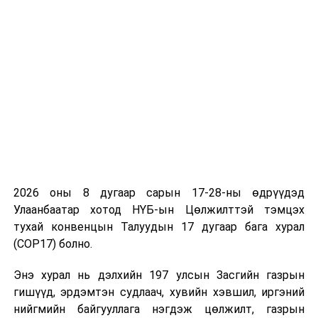
Монгол Улсын эдийн засгийг төрөлжүүлэх хүрээнд
талууд Стратегийн гуравдагч хөршийн эдийн засгийн
замын зураглалыг шинэчлэн байгуулж байгаа нь хоёр
улсын худалдаа, эдийн засгийн хамтын ажиллагаа,
АНУ-ын хөрөнгө оруулалтыг нэмэгдүүлэхэд чухал
үүрэг гүйцэтгэнэ гэж үзэж байна. Түүнчлэн Агаарын
2026 оны 8 дугаар сарын 17-28-ны өдрүүдэд
тээврийн тухай хэлэлцээрийг байгуулж Монгол Улс,
Улаанбаатар хотод НҮБ-ын Цөлжилттэй тэмцэх
АНУ-ын хооронд 2024 оны хоёрдугаар улирлаас шууд
тухай конвенцын Талуудын 17 дугаар бага хурал
нислэг үйлдэхээр болсноо мэдэгдлээ. Ингэснээр
(COP17) болно.
хоёр улс хоорондын бизнесийн харилцаа өргөжиж
иргэд харилцан зорчих, аялал жуулчлалыг
Энэ хурал нь дэлхийн 197 улсын Засгийн газрын
нэмэгдүүлэх боломж бүрдэж байна.
гишүүд, эрдэмтэн судлаач, хувийн хэвшил, иргэний
нийгмийн байгууллага нэгдэж цөлжилт, газрын