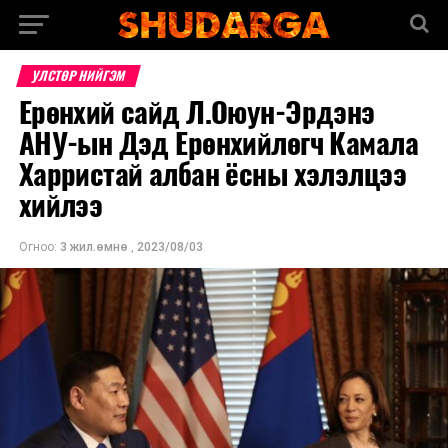
УЛСТӨР НИЙГЭМ
Ерөнхий сайд Л.Оюун-Эрдэнэ
АНУ-ын Дэд Ерөнхийлөгч Камала
Харристай албан ёсны хэлэлцээ
хийлээ
Огноо:
3 жил.өмнө
,
2023/08/03