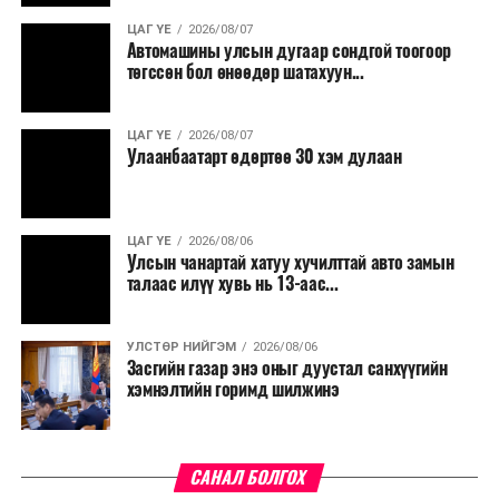
үргэлжилнэ гэж Ерөнхий сайд Н.Учрал онцоллоо.
ЦАГ ҮЕ
2026/08/07
Автомашины улсын дугаар сондгой тоогоор
Мөн бүх шатны төсвийн ерөнхийлөн захирагч нарт
төгссөн бол өнөөдөр шатахуун...
салбар бүрдээ урсгал зардлыг 20 хувиар бууруулах,
нөхөн томилгоо хийхгүй байх, аялал, амралт, зугаалга,
ЦАГ ҮЕ
2026/08/07
хамт олны урлаг, спортын арга хэмжээг зохион
Улаанбаатарт өдөртөө 30 хэм дулаан
байгуулахгүй байх, төрийн албанд шинэ орон тоо бий
болгохгүй байх, эрчим хүчний хэрэглээг хэмнэх, хурал,
сургалтыг цахим хэлбэрт шилжүүлэх, төрийн албан
ЦАГ ҮЕ
2026/08/06
хаагчдыг зарим өдрүүдэд цахимаар ажиллуулах арга
Улсын чанартай хатуу хучилттай авто замын
хэмжээг үргэлжлүүлэхийг үүрэг болголоо.
талаас илүү хувь нь 13-аас...
Төсвийн сахилга бат сайжирч, эдийн засгийн нөхцөл
УЛСТӨР НИЙГЭМ
2026/08/06
байдал хэвийн болсон тохиолдолд эдгээр
Засгийн газар энэ оныг дуустал санхүүгийн
хязгаарлалтыг үе шаттайгаар сулруулах юм.
хэмнэлтийн горимд шилжинэ
САНАЛ БОЛГОХ