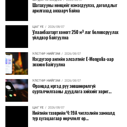
Зайсангийн төмөр бетон гүүрийн өргөтгөл
Шатахууны нөөцийг нэмэгдүүлэх, доголдлыг
тушаалтны томилолтоос бусад гадаад
арилгахад анхаарч байна
шинэчлэлтийн ажил үргэлжилж байна
томилолт, гадаадын зочин хүлээн авах зардал;
ӨМНӨХ МЭДЭЭ
Зайлшгүй шаардлагагүй тоног төхөөрөмж,
Мэдэгдэл
ЦАГ ҮЕ
2026/08/07
тавилга, автомашин худалдан авах;
Улаанбаатарт хоногт 250 м³ лаг боловсруулах
үйлдвэр байгуулна
Батлан хамгаалах, хууль зүйн салбараас бусад
сургалт, дадлага;
УЛСТӨР НИЙГЭМ
2026/08/07
Хуулиар заавал мэдээлэхээс бусад кино,
Нэгдүгээр ангийн элсэлтийг E-Mongolia-аар
контент, хэвлэлийн зардал;
зохион байгуулна
Заавал олгохоос бусад тэтгэмж, урамшуулал.
УЛСТӨР НИЙГЭМ
2026/08/07
Санхүүгийн хэмнэлтийн горимыг 2026 оны
Францад иргэд рүү зөвшөөрөлгүй
арванхоёрдугаар сарын 31 хүртэл мөрдөнө. Харин
сурталчилгааны дуудлага хийхийг хориг...
эрүүл мэндийн салбар уг хэмнэлтийн горимд
хамрагдахгүй бөгөөд цэцэрлэг, сургуулийн хүүхдийн
ЦАГ ҮЕ
2026/08/07
эрт илрүүлэг, вакцинжуулалт, томуу, томуу төст
Нийтийн тээврийн Ч:19А чиглэлийн замналд
өвчний эсрэг арга хэмжээ зэрэг зайлшгүй
түр хугацаагаар өөрчлөлт ор...
шаардлагатай ажлууд төлөвлөгөөний дагуу