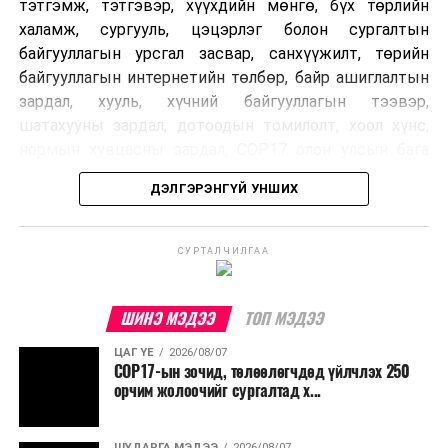
тэтгэмж, тэтгэвэр, хүүхдийн мөнгө, бүх төрлийн
халамж, сургууль, цэцэрлэг болон сургалтын
байгууллагын урсгал засвар, санхүүжилт, төрийн
байгууллагын интернетийн төлбөр, байр ашиглалтын
зардал, хууль, хүчний байгууллагын тээвэр,
шатахууны зардал, дотоодын томилолт, хоол хүнс,
нормын хувцасны зардал, COP17 олон улсын бага
хурлын зардал, Засгийн газрын өр, орон нутгийн нөөц
ДЭЛГЭРЭНГҮЙ УНШИХ
хөрөнгийн санхүүжилтийг хэвийн үргэлжлүүлэхээр
шийдвэрлэжээ.
СУРТАЛЧИЛГАА
Харин дараах зардлыг хязгаарлахаар болсон байна.
Үүнд:
ШИНЭ МЭДЭЭ
ТОП МЭДЭЭ
Олон улсын болон Засгийн газрын
ЦАГ ҮЕ
2026/08/07
шийдвэртэйгээс бусад хурал, зөвлөгөөн, ой,
COP17-ын зочид, төлөөлөгчдөд үйлчлэх 250
тэмдэглэлт өдөр, найр наадам, соёлын арга
орчим жолоочийг сургалтад х...
хэмжээ;
УНШСАН:
1804
Урьдчилан төлөвлөсөн төрийн өндөр албан
ДАРААХ МЭДЭЭ
ШУДАРГА МЭДЭЭ
2026/08/07