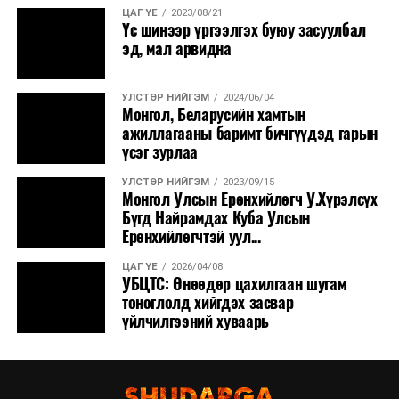
ЦАГ ҮЕ
2023/08/21
Үс шинээр үргээлгэх буюу засуулбал
эд, мал арвидна
УЛСТӨР НИЙГЭМ
2024/06/04
Монгол, Беларусийн хамтын
ажиллагааны баримт бичгүүдэд гарын
үсэг зурлаа
УЛСТӨР НИЙГЭМ
2023/09/15
Монгол Улсын Ерөнхийлөгч У.Хүрэлсүх
Бүгд Найрамдах Куба Улсын
Ерөнхийлөгчтэй уул...
ЦАГ ҮЕ
2026/04/08
УБЦТС: Өнөөдөр цахилгаан шугам
тоноглолд хийгдэх засвар
үйлчилгээний хуваарь